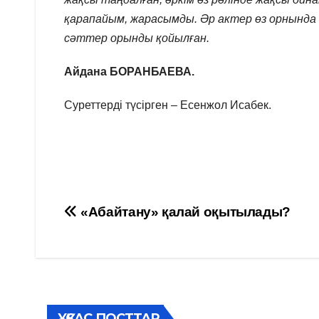
қарапайым, жарасымды. Әр актер өз орнында к
сәттер орынды қойылған.
Айдана БОРАНБАЕВА.
Суреттерді түсірген – Есенжол Исабек.
Навигация
«Абайтану» қалай оқытылады?
по
записям
ҰҚСАС ПОСТТАР