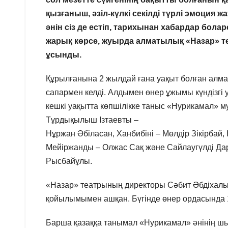
қызғаныш, әзіл-күлкі секілді түрлі эмоция 
әнін сіз де естіп, тарихынан хабардар бо
жарық көрсе, жуырда алматылық «Назар» 
ұсынды.
Құрылғанына 2 жылдай ғана уақыт болған алматы
сапармен келді. Алдымен өнер ұжымы күндізгі у
кешкі уақытта көпшілікке таныс «Нурикамал»
Тұрдықылыш Ізтаевты –
Нұржан Әбіласан, Ханбибіні – Мөлдір Зікірбай
Мейіржанды – Олжас Сақ және Сайлаугүлді Да
Рысбайұлы.
«Назар» театрының директоры Сәбит Әбдіхалы
қойылымымен ашқан. Бүгінде өнер ордасында 10
Барша қазаққа танымал «Нурикамал» әнінің шы