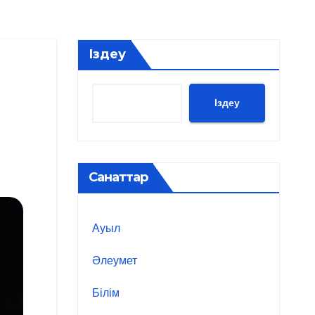
Іздеу
Іздеу
Санаттар
Ауыл
Әлеумет
Білім