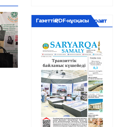
Мұрағат
Газеттің PDF-нұсқасы