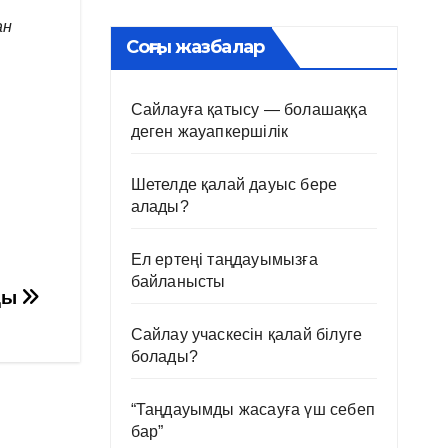
ан
Соңғы жазбалар
Сайлауға қатысу — болашаққа
деген жауапкершілік
Шетелде қалай дауыс бере
алады?
Ел ертеңі таңдауымызға
байланысты
ды
Сайлау учаскесін қалай білуге
болады?
“Таңдауымды жасауға үш себеп
бар”