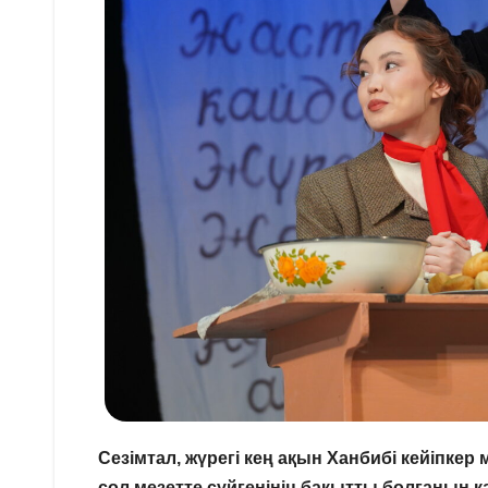
Сезімтал, жүрегі кең ақын Ханбибі кейіпкер 
сол мезетте сүйгенінің бақытты болғанын қ