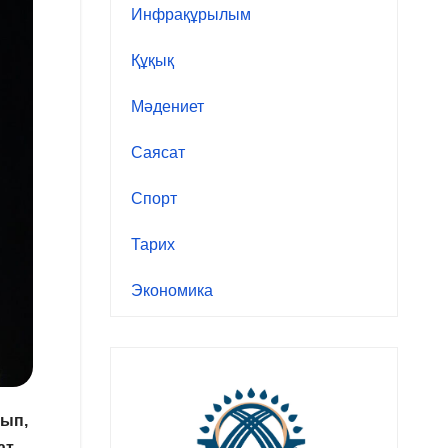
Инфрақұрылым
Құқық
Мәдениет
Саясат
Спорт
Тарих
Экономика
лып,
т,