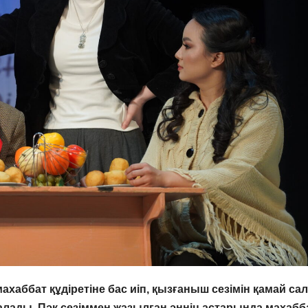
махаббат құдіретіне бас иіп, қызғаныш сезімін қамай са
алады. Пәк сезіммен жазылған әннің астарында махабба