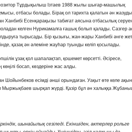
омпозитор Тұрдықылыш Ізтаев 1988 жылы шығар-машылық
ұмысы, отбасы болады. Бірақ ол тарихта қалатын ән жазуды
қан Ханбибі Есенқарақызы табиғат аясына отбасылық серуе
оладан келген Нурикамалға ғашық болып қалады. Сазгер а
лдыруға тырысады. Бір қызығы, жан-жары Ханбибі әнге же
сінде, қазақ ән әлеміне жауһар туынды келіп қосылады.
ілік ұзақ қол шапалақтап, қошемет көрсетті. Әсіресе,
көңілі босап, көздеріне жас алды.
ман Шойынбеков есімді әнші орындаған. Уақыт өте келе ақын
 Мыржықбаев шырқап жүрді. Қазір бұл ән халыққа Жұбан
кіндік, шынайылық сезіледі. Екіншіден, актерлер рольге
ап шықты, еркін ойнайды. Үшіншіден, әзіл-қалжыңы да