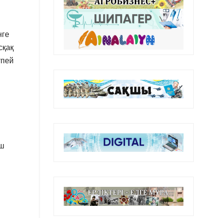
нге
сқақ
тпей
ыш