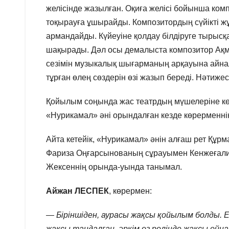
желісінде жазылған. Оқиға желісі бойынша к
тоқырауға ұшырайды. Композитордың сүйікті ж
армандайды. Күйеуіне қолдау білдіруге тырыс
шақырады. Дәл осы демалыста композитор Ақм
сезімін музыкалық шығарманың арқауына айна
тұрған өлең сөздерін өзі жазып береді. Нәтиже
Қойылым соңында жас театрдың мүшелеріне көпш
«Нурикамал» әні орындалған кезде көрерменнің 
Айта кетейік, «Нурикамал» әнін алғаш рет Құр
Фариза Оңғарсынованың сұрауымен Кенжеғали
Жексеннің орында-уында танымал.
Айжан ЛЕСПЕК
, көрермен:
— Біріншіден, аурасы жақсы қойылым болды. Ер
жақсы таңдалған, әркім өз рөлінде жақсы ойн