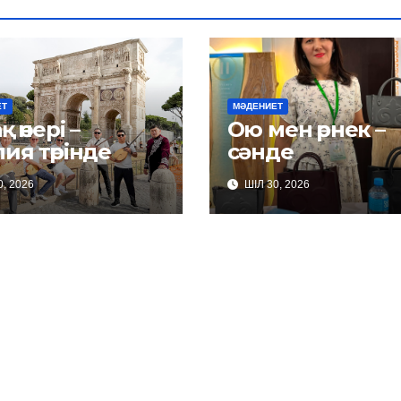
ЕТ
МӘДЕНИЕТ
қ өнері –
Ою мен өрнек –
ия төрінде
сәнде
, 2026
ШІЛ 30, 2026