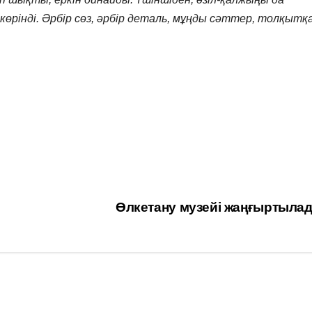
өрінді. Әрбір сөз, әрбір деталь, мұңды сәттер, толқытқ
Өлкетану музейі жаңғыртыла