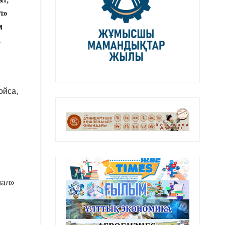
л»
м
а
ойса,
мал»