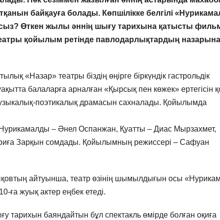
жатқанын байқауға болады. Көпшілікке белгілі «Нурикама
ларсыз? Өткен жылы әннің шығу тарихына қатысты филь
театры қойылым ретінде павлодарлықтардың назарын
лық «Назар» театры біздің өңірге біркүндік гастрольдік
ақытта балаларға арналған «Қырсық пен көжек» ертегісін қ
 музыкалық-поэтикалық драмасын сахналады. Қойылымда
, Нурикамалды – Әнел Оспанжан, Қуатты – Диас Мырзахмет,
риға Зарқын сомдады. Қойылымның режиссері – Сафуан
қовтың айтуынша, театр өзінің шымылдығын осы «Нурика
-ға жуық актер еңбек етеді.
ғу тарихын баяндайтын бұл спектакль өмірде болған оқиға