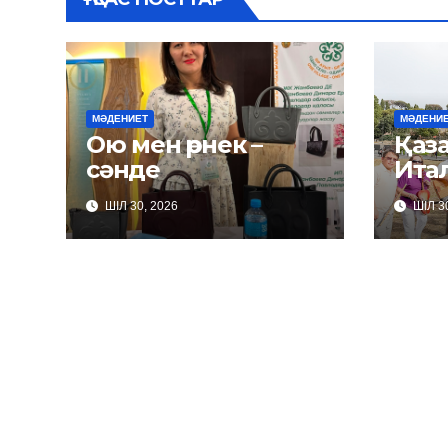
МӘДЕНИЕТ
МӘДЕНИ
Ою мен өрнек –
Қаза
сәнде
Итал
ШІЛ 30, 2026
ШІЛ 30