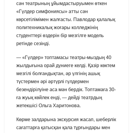
сән театрының ұйымдастыруымен өткен
«Гүлдер симфониясы» атты сән
көрсетілімімен жалғасты. Павлодар қалалық
политехникалық жоғары колледжінің
студенттері өздерін бір мезгілге модель
ретінде сезінді.
— «Гүлдер» топтамасы театры-мыздың 40
жылдығына орай дүниеге келді. Қазір көктем
мезгілі болғандықтан, әр үлгінің ашық
түстермен әрі әртүрлі гүлдермен
безендірілуіне аса мән бердік. Топтамаға 30-
ға жуық көйлек енді, — дейді театрдың
жетекшісі Ольга Харитонова.
Көрме залдарына экскурсия жасап, шеберлік
сағаттарға қатысқан қала тұрғындары мен