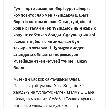
Гүл — ерте заманнан бері суретшілерге,
композиторлар мен ақындарға шабыт
беретін көркем нысан. Оның түсі, пішіні,
хош иісі талай өнер туындысының жарық
көруіне себепкер болды. Сұлулықтың әрі
әсемдіктің белгісіне айналған бұл
тақырып жуырда Н.Нұрмұхаммедов
атындағы облыстық көркемсурет
музейінде өткен «Музей түніне» арқау
болды.
Музейдің бас қор сақтаушысы Ольга
Пашконың айтуынша, Ұлы Жеңістің 80
жылдығына тұспа-тұс келген аталмыш шара
айрықша мәнге ие. Себебі, «Гүлшоқтарымыз
батырлар үшін» атты музей кешінің