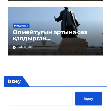
МӘДЕНИЕТ
Өлмейтұғын артына сөз
қалдырған…
ТАМ 6, 2026
Іздеу
Іздеу