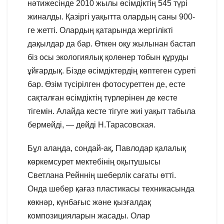
нәтижесінде 2010 жылы өсімдіктің 545 түрі
жиналды. Қазіргі уақытта олардың саны 900-
ге жетті. Олардың қатарында жергілікті
дақылдар да бар. Өткен оқу жылынан бастап
біз осы экологиялық қолөнер тобын құруды
ұйғардық. Бізде өсімдіктердің көптеген суреті
бар. Өзім түсірілген фотосуреттен де, есте
сақталған өсімдіктің түрлерінен де кесте
тігемін. Алайда кесте тігуге жиі уақыт табыла
бермейді, — дейді Н.Тарасовская.
Бұл алаңда, сондай-ақ, Павлодар қалалық
көркемсурет мектебінің оқытушысы
Светлана Рейннің шеберлік сағаты өтті.
Онда шебер қағаз пластикасы техникасында
көкнәр, күнбағыс және қызғалдақ
композицияларын жасады. Олар