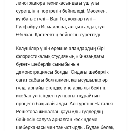
линогравюра техникасындағы үш ұлы
суретшінің портретін бейнеледі. Мәселен,
күнбағыс гүлі – Ван Гог, көкнәр гүлі –
Гүлфайруз Исмаилова, ал қызғалдақ гүлі
Әбілхан Қастеевтің бейнесін суреттеді.
Келушілер үшін ерекше алаңдардың бірі
флористикалық студияның «Кинзандағы
букет» шеберлік сыныбының
демонстрациясы болды. Ондағы шеберлік
сағат сабағы болғанмен, қатысушылар әр
гүлді арнайы стендке ине арқылы бекітіп,
икебан үлгісіндегі гүл шоғын құрайтын
процесті бақылай алды. Ал суретші Наталья
Решетова жиналған қауымды гүлдердің
бейнесін салуға арналған кескіндеме
шеберханасымен таныстырды. Бұдан бөлек,