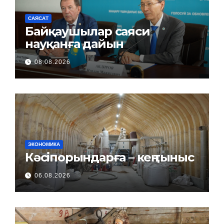
САЯСАТ
Байқаушылар саяси
науқанға дайын
08.08.2026
ЭКОНОМИКА
Кәсіпорындарға – кең тыныс
06.08.2026