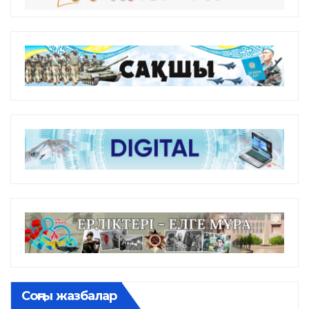
Соңғы жазбалар