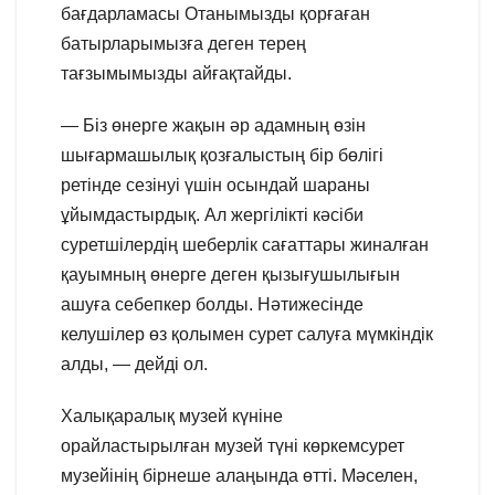
бағдарламасы Отанымызды қорғаған
батырларымызға деген терең
тағзымымызды айғақтайды.
— Біз өнерге жақын әр адамның өзін
шығармашылық қозғалыстың бір бөлігі
ретінде сезінуі үшін осындай шараны
ұйымдастырдық. Ал жергілікті кәсіби
суретшілердің шеберлік сағаттары жиналған
қауымның өнерге деген қызығушылығын
ашуға себепкер болды. Нәтижесінде
келушілер өз қолымен сурет салуға мүмкіндік
алды, — дейді ол.
Халықаралық музей күніне
орайластырылған музей түні көркемсурет
музейінің бірнеше алаңында өтті. Мәселен,