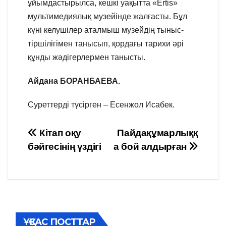
ұйымдастырылса, кешкі уақытта «Ertis»
мультимедиялық музейінде жалғасты. Бұл
күні келушілер аталмыш музейдің тыныс-
тіршілігімен танысып, қордағы тарихи әрі
құнды жәдігерлермен танысты.
Айдана БОРАНБАЕВА.
Суреттерді түсірген – Есенжол Исабек.
Навигация
Кітап оқу
Пайдақұмарлыққ
бәйгесінің үздігі
а бой алдырған
по
записям
ҰҚСАС ПОСТТАР