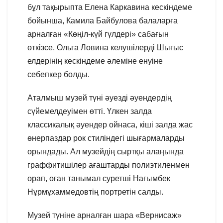
бұл тақырыпта Елена Каркавина кескіндеме
бойынша, Камила Байбулова балаларға
арналған «Көңіл-күй гүлдері» сабағын
өткізсе, Ольга Ловина келушілерді Шығыс
елдерінің кескіндеме әлеміне енуіне
себепкер болды.
Аталмыш музей түні әуезді әуендердің
сүйемелдеуімен өтті. Үлкен залда
классикалық әуендер ойнаса, кіші залда жас
өнерпаздар рок стиліндегі шығармаларды
орындады. Ал музейдің сыртқы алаңында
граффитишілер ағаштарды полиэтиленмен
орап, оған танымал суретші Нағымбек
Нұрмұхаммедовтің портретін салды.
Музей түніне арналған шара «Вернисаж»