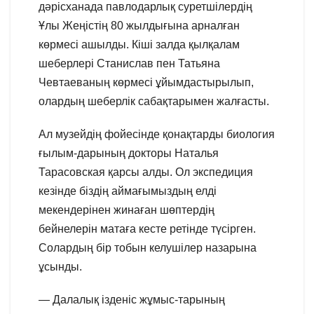
дәрісханада павлодарлық суретшілердің
Ұлы Жеңістің 80 жылдығына арналған
көрмесі ашылды. Кіші залда қылқалам
шеберлері Станислав пен Татьяна
Чевтаеваның көрмесі ұйымдастырылып,
олардың шеберлік сабақтарымен жалғасты.
Ал музейдің фойесінде қонақтарды биология
ғылым-дарының докторы Наталья
Тарасовская қарсы алды. Ол экспедиция
кезінде біздің аймағымыздың елді
мекендерінен жинаған шөптердің
бейнелерін матаға кесте ретінде түсірген.
Солардың бір тобын келушілер назарына
ұсынды.
— Далалық ізденіс жұмыс-тарының