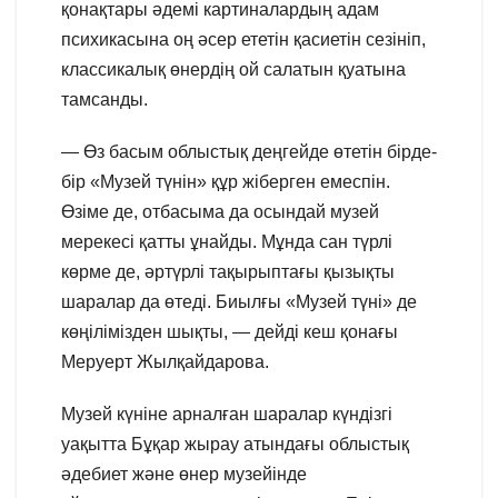
қонақтары әдемі картиналардың адам
психикасына оң әсер ететін қасиетін сезініп,
классикалық өнердің ой салатын қуатына
тамсанды.
— Өз басым облыстық деңгейде өтетін бірде-
бір «Музей түнін» құр жіберген емеспін.
Өзіме де, отбасыма да осындай музей
мерекесі қатты ұнайды. Мұнда сан түрлі
көрме де, әртүрлі тақырыптағы қызықты
шаралар да өтеді. Биылғы «Музей түні» де
көңілімізден шықты, — дейді кеш қонағы
Меруерт Жылқайдарова.
Музей күніне арналған шаралар күндізгі
уақытта Бұқар жырау атындағы облыстық
әдебиет және өнер музейінде