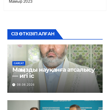
Мамыр 2023
СІЗ ӨТКІЗІП АЛҒАН
САЯСАТ
Маңызды науқанға атсалысу
— игі іс
08.08.2026