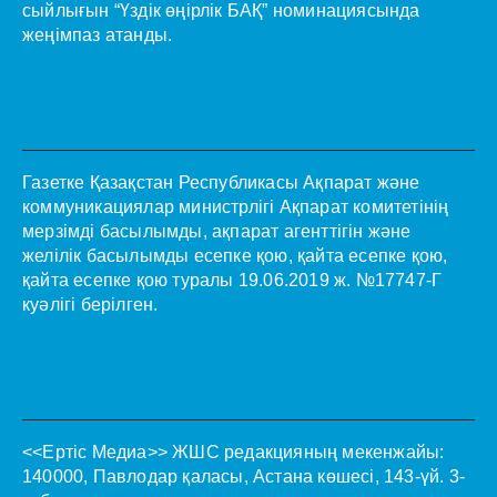
сыйлығын “Үздік өңірлік БАҚ” номинациясында
жеңімпаз атанды.
Газетке Қазақстан Республикасы Ақпарат және
коммуникациялар министрлігі Ақпарат комитетінің
мерзімді басылымды, ақпарат агенттігін және
желілік басылымды есепке қою, қайта есепке қою,
қайта есепке қою туралы 19.06.2019 ж. №17747-Г
куәлігі берілген.
<<Ертіс Медиа>>
ЖШС редакцияның мекенжайы:
140000, Павлодар қаласы, Астана көшесі, 143-үй. 3-