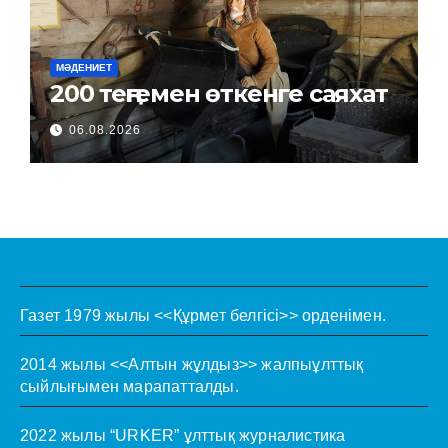
МӘДЕНИЕТ
200 теңгемен өткенге саяхат
06.08.2026
Газет 1979 жылы <<Құрмет белгісі>> орденімен.
2014 жылы <<Алтын жұлдыз>> жалпыұлттық
сыйлығымен марапатталды.
2022 жылы “URKER” ұлттық журналистика