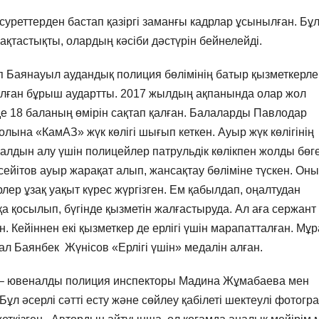
уреттерден бастап қазіргі заманғы кадрлар ұсынылған. Бұ
қтастықты, олардың кәсіби дәстүрін бейнелейді.
 Баянауыл аудандық полиция бөлімінің батыр қызметкерле
алған бұрыш аудартты. 2017 жылдың ақпанында олар жол
е 18 баланың өмірін сақтап қалған. Балаларды Павлодар
ына «КамАЗ» жүк көлігі шығып кеткен. Ауыр жүк көлігінің
лдын алу үшін полицейлер патрульдік көлікпен жолды бөге
ейітов ауыр жарақат алып, жансақтау бөліміне түскен. Он
лер ұзақ уақыт күрес жүргізген. Ем қабылдап, оңалтудан
а қосылып, бүгінде қызметін жалғастыруда. Ал аға сержант
. Кейіннен екі қызметкер де ерлігі үшін марапатталған. Мұр
 ал Баянбек Жүнісов «Ерлігі үшін» медалін алған.
і – ювеналды полиция инспекторы Мадина Жұмабаева мен
Бұл әсерлі сәтті есту және сөйлеу қабілеті шектеулі фотогр