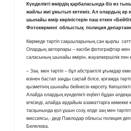
Күнделікті өмірдің қарбаласында біз өз ты
жайлы жиі ұмытып кетеміз. Ал олардың әр к
шынайы өмір көріністерін паш еткен «Бейбі
Фотокөрмені облыстық полиция департам
Көрмеде тәртіп сақшыларының сан қырлы сәтт
Олардың авторлары – кәсіби фотографтар мен п
саласының шынайы өмірін, жауапкершілік пен ер
– Заң мен тәртіп – бұл абстрактілі ұғымдар е
өзінен бастап заңды сақтай білсе, қоғамда тәр
қызметінің шынайы бейнесін көрсету. Көпшілі
Алайда олардың күнделікті еңбегі бұдан әлдеқ
өткізеді, алайда әрдайым азаматтарға көмекке ке
тасқынында қол ұшын созу, елде заң мен тәртіп
миссиясы,- деді Павлодар облысы полиция деп
Белялова.