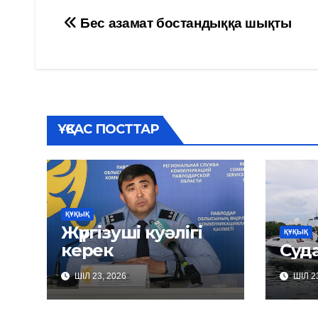
Навигация
Бес азамат бостандыққа шықты
по
записям
ҰҚСАС ПОСТТАР
ҚҰҚЫҚ
Жүргізуші куәлігі
ҚҰҚЫҚ
керек
Суда
ШІЛ 23, 2026
ШІЛ 23