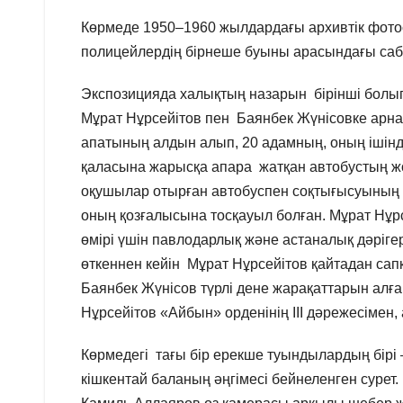
Көрмеде 1950–1960 жылдардағы архивтік фотос
полицейлердің бірнеше буыны арасындағы саба
Экспозицияда халықтың назарын бірінші болып
Мұрат Нұрсейітов пен Баянбек Жүнісовке арн
апатының алдын алып, 20 адамның, оның ішінд
қаласына жарысқа апара жатқан автобустың жол
оқушылар отырған автобуспен соқтығысуының а
оның қозғалысына тосқауыл болған. Мұрат Нұрс
өмірі үшін павлодарлық және астаналық дәрігер
өткеннен кейін Мұрат Нұрсейітов қайтадан сапқ
Баянбек Жүнісов түрлі дене жарақаттарын алған
Нұрсейітов «Айбын» орденінің III дәрежесімен,
Көрмедегі тағы бір ерекше туындылардың бір
кішкентай баланың әңгімесі бейнеленген сурет. 