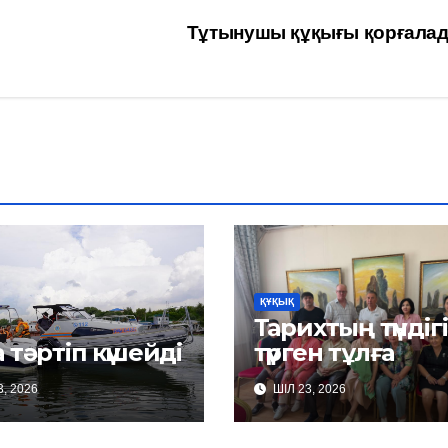
Тұтынушы құқығы қорғала
ҚҰҚЫҚ
Тарихтың түндіг
 тәртіп күшейді
түрген тұлға
, 2026
ШІЛ 23, 2026