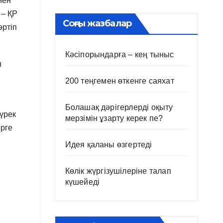
мен
 – ҚР
Соңғы жазбалар
әртіп
Кәсіпорындарға – кең тыныс
н
200 теңгемен өткенге саяхат
Болашақ дәрігерлерді оқыту
үрек
мерзімін ұзарту керек пе?
ерге
Идея қаланы өзгертеді
Көлік жүргізушілеріне талап
күшейеді