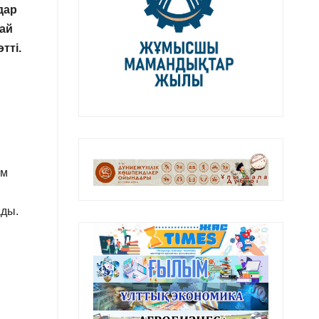
дар
дай
тті.
ам
ады.