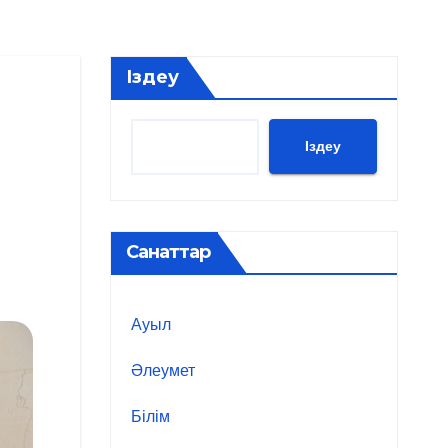
Іздеу
Іздеу
Санаттар
Ауыл
Әлеумет
Білім