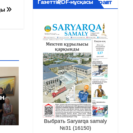
Мұрағат
Газеттің PDF-нұсқасы
ды
ін
Выбрать Saryarqa samaly
№31 (16150)