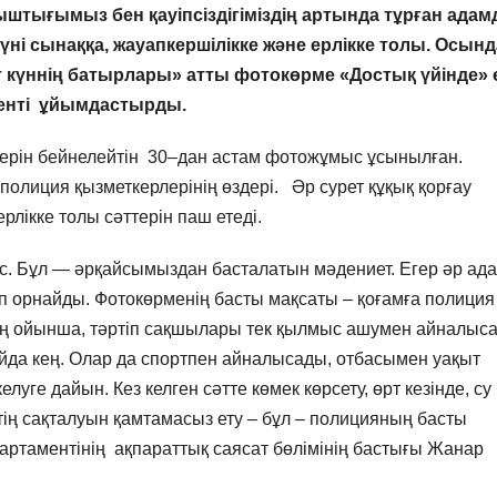
ныштығымыз бен қауіпсіздігіміздің артында тұрған адам
үні сынаққа, жауапкершілікке және ерлікке толы. Осын
т күннің батырлары» атты фотокөрме «Достық үйінде» ө
енті ұйымдастырды.
ерін бейнелейтін 30–дан астам фотожұмыс ұсынылған.
олиция қызметкерлерінің өздері. Әр сурет құқық қорғау
лікке толы сәттерін паш етеді.
мес. Бұл — әрқайсымыздан басталатын мәдениет. Егер әр ад
тіп орнайды. Фотокөрменің басты мақсаты – қоғамға полиция
ктің ойынша, тәртіп сақшылары тек қылмыс ашумен айналыс
айда кең. Олар да спортпен айналысады, отбасымен уақыт
луге дайын. Кез келген сәтте көмек көрсету, өрт кезінде, су
тің сақталуын қамтамасыз ету – бұл – полицияның басты
артаментінің ақпараттық саясат бөлімінің бастығы Жанар