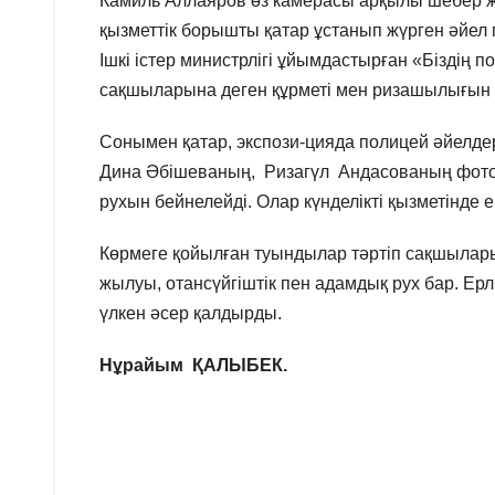
Камиль Аллаяров өз камерасы арқылы шебер же
қызметтік борышты қатар ұстанып жүрген әйел 
Ішкі істер министрлігі ұйымдастырған «Біздің 
сақшыларына деген құрметі мен ризашылығын бі
Сонымен қатар, экспози-цияда полицей әйелде
Дина Әбішеваның, Ризагүл Андасованың фотос
рухын бейнелейді. Олар күнделікті қызметінде 
Көрмеге қойылған туындылар тәртіп сақшылары
жылуы, отансүйгіштік пен адамдық рух бар. Е
үлкен әсер қалдырды.
Нұрайым ҚАЛЫБЕК.