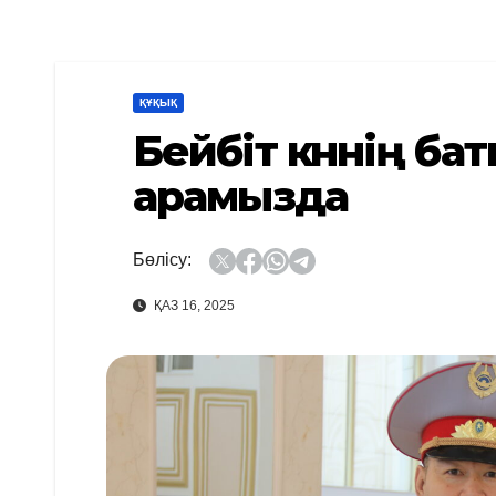
ҚҰҚЫҚ
Бейбіт күннің ба
арамызда
Бөлісу:
ҚАЗ 16, 2025