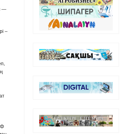
л —
рі –
п,
ың
ат
аф