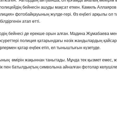
ткізген. Автордың айтуынша, ол қоғамда аналық мейірім 
полицейдің бейнесін ашуды мақсат еткен. Камиль Аллаяров
полиция» фотобайқауының жүлде-гері. Өз еңбегі арқылы ол т
лдіргенін атап өтті.
рдің бейнесі де ерекше орын алған. Мадина Жұмабаева ме
уреттері полиция қатарындағы нәзік жандылардың қайсар
ерлермен қатар еңбек етіп, ел тыныштығын күзетуде.
ның өмірін жақыннан танытады. Мұнда тек қызмет емес, ж
рлік пен батылдықтың символына айналған фотолар келушіл