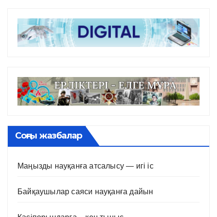
Соңғы жазбалар
Маңызды науқанға атсалысу — игі іс
Байқаушылар саяси науқанға дайын