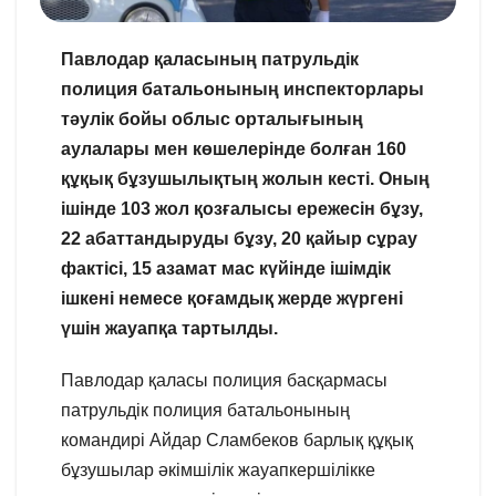
Павлодар қаласының патрульдік
полиция батальонының инспекторлары
тәулік бойы облыс орталығының
аулалары мен көшелерінде болған 160
құқық бұзушылықтың жолын кесті. Оның
ішінде 103 жол қозғалысы ережесін бұзу,
22 абаттандыруды бұзу, 20 қайыр сұрау
фактісі, 15 азамат мас күйінде ішімдік
ішкені немесе қоғамдық жерде жүргені
үшін жауапқа тартылды.
Павлодар қаласы полиция басқармасы
патрульдік полиция батальонының
командирі Айдар Сламбеков барлық құқық
бұзушылар әкімшілік жауапкершілікке