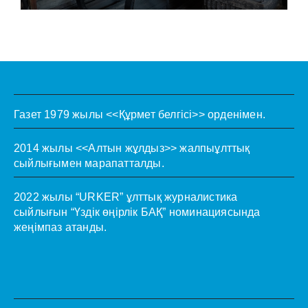
Газет 1979 жылы <<Құрмет белгісі>> орденімен.
2014 жылы <<Алтын жұлдыз>> жалпыұлттық
сыйлығымен марапатталды.
2022 жылы “URKER” ұлттық журналистика
сыйлығын “Үздік өңірлік БАҚ” номинациясында
жеңімпаз атанды.