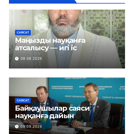
САЯСАТ
Маңызды науқанға
атсалысу — игі іс
08.08.2026
САЯСАТ
Байқаушылар саяси
науқанға дайын
08.08.2026