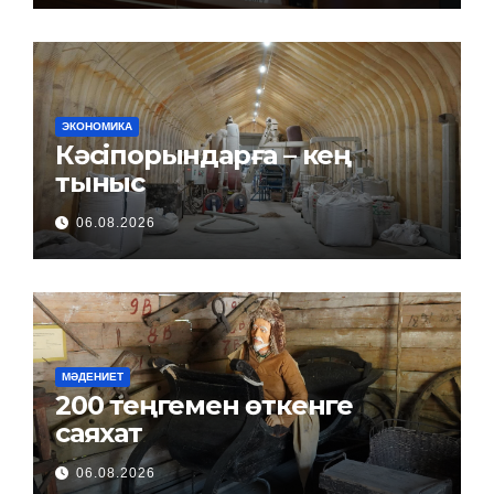
ЭКОНОМИКА
Кәсіпорындарға – кең
тыныс
06.08.2026
МӘДЕНИЕТ
200 теңгемен өткенге
саяхат
06.08.2026