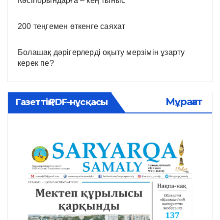
Кәсіпорындарға – кең тыныс
200 теңгемен өткенге саяхат
Болашақ дәрігерлерді оқыту мерзімін ұзарту
керек пе?
Мұрағат
Газеттің PDF-нұсқасы