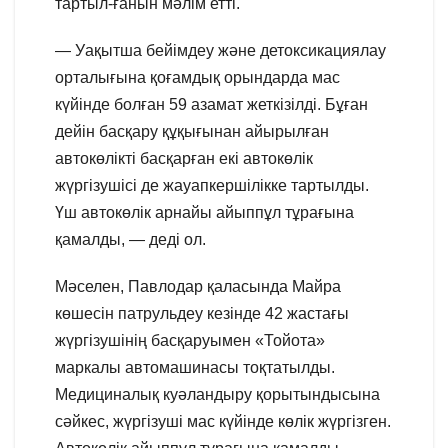
тартыл-ғанын мәлім етті.
— Уақытша бейімдеу және детоксикациялау
орталығына қоғамдық орындарда мас
күйінде болған 59 азамат жеткізілді. Бұған
дейін басқару құқығынан айырылған
автокөлікті басқарған екі автокөлік
жүргізушісі де жауапкершілікке тартылды.
Үш автокөлік арнайы айыппұл тұрағына
қамалды, — деді ол.
Мәселен, Павлодар қаласында Майра
көшесін патрульдеу кезінде 42 жастағы
жүргізушінің басқаруымен «Тойота»
маркалы автомашинасы тоқтатылды.
Медициналық куәландыру қорытындысына
сәйкес, жүргізуші мас күйінде көлік жүргізген.