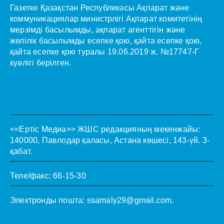
Газетке Қазақстан Республикасы Ақпарат және
коммуникациялар министрлігі Ақпарат комитетінің
мерзімді басылымды, ақпарат агенттігін және
желілік басылымды есепке қою, қайта есепке қою,
қайта есепке қою туралы 19.06.2019 ж. №17747-Г
куәлігі берілген.
<<Ертіс Медиа>>
ЖШС редакцияның мекенжайы:
140000, Павлодар қаласы, Астана көшесі, 143-үй. 3-
қабат.
Теле/факс: 66-15-30
Электронды пошта:
ssamaly29@gmail.com
.