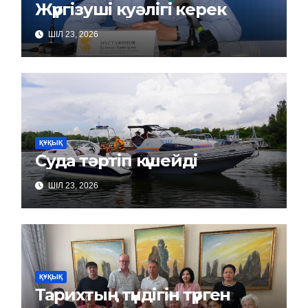
Жүргізуші куәлігі керек
ШІЛ 23, 2026
ҚҰҚЫҚ
Суда тәртіп күшейді
ШІЛ 23, 2026
ҚҰҚЫҚ
Тарихтың түндігін түрген