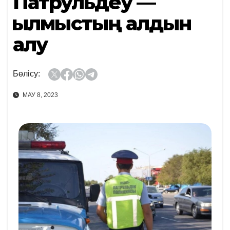
Патрульдеу —
қылмыстың алдын
алу
Бөлісу:
МАУ 8, 2023