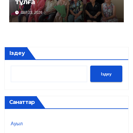
тұлға
ШІЛ 23, 2026
Іздеу
Іздеу
Санаттар
Ауыл