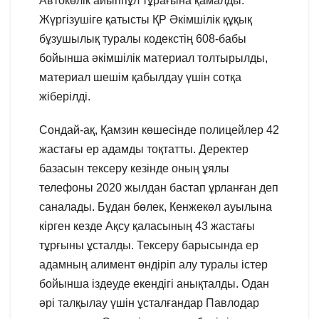
Автокөлік айыппұл тұрағына қамалды.
Жүргізушіге қатысты ҚР Әкімшілік құқық
бұзушылық туралы кодекстің 608-бабы
бойынша әкімшілік материал толтырылды,
материал шешім қабылдау үшін сотқа
жіберілді.
Сондай-ақ, Қамзин көшесінде полицейлер 42
жастағы ер адамды тоқтатты. Деректер
базасын тексеру кезінде оның ұялы
телефоны 2020 жылдан бастап ұрланған деп
саналады. Бұдан бөлек, Кенжекөл ауылына
кірген кезде Ақсу қаласының 43 жастағы
тұрғыны ұсталды. Тексеру барысында ер
адамның алимент өндіріп алу туралы істер
бойынша іздеуде екендігі анықталды. Одан
әрі талқылау үшін ұсталғандар Павлодар