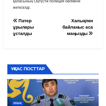
қаласының Оңтүстік полиция бөліміне
жеткізілді.
Навигация
Пәтер
Халықпен
ұрылары
байланыс аса
по
ұсталды
маңызды
записям
ҰҚСАС ПОСТТАР
ҚҰҚЫҚ