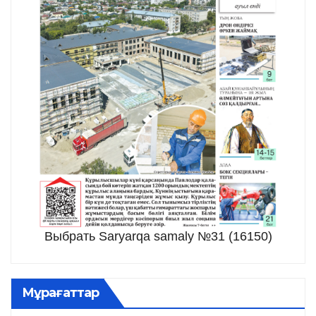
Выбрать Saryarqa samaly №31 (16150)
Мұрағаттар