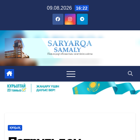
Skip
09.08.2026
16:22
to
content
ҚҰҚЫҚ