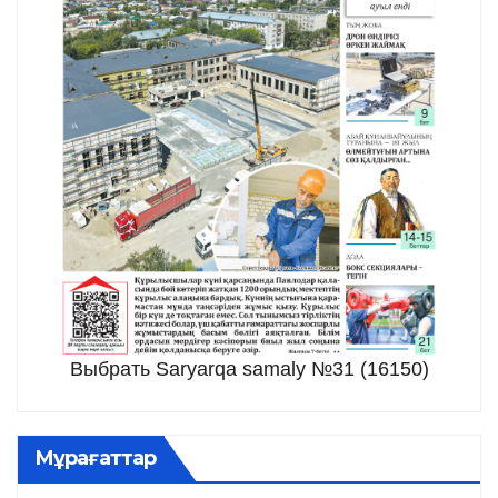
Выбрать Saryarqa samaly №31 (16150)
Мұрағаттар