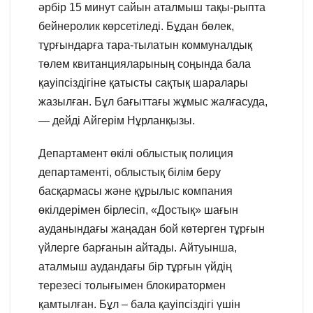
әрбір 15 минут сайын аталмыш тақы-рыпта
бейнеролик көрсетіледі. Бұдан бөлек,
тұрғындарға тара-тылатын коммуналдық
төлем квитанцияларының соңында бала
қауіпсіздігіне қатысты сақтық шаралары
жазылған. Бұл бағыттағы жұмыс жалғасуда,
— дейді Айгерім Нұрланқызы.
Департамент өкілі облыстық полиция
департаменті, облыстық білім беру
басқармасы және құрылыс компания
өкілдерімен бірлесіп, «Достық» шағын
ауданындағы жаңадан бой көтерген тұрғын
үйлерге барғанын айтады. Айтуынша,
аталмыш аудандағы бір тұрғын үйдің
терезесі толығымен блокиратормен
қамтылған. Бұл – бала қауіпсіздігі үшін