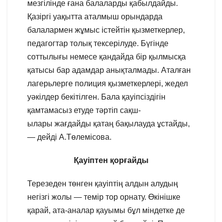
мезгілінде ғана балаларды қабылдайды.
Қазіргі уақытта аталмыш орындарда
балалармен жұмыс істейтін қызметкерлер,
педагогтар толық тексерілуде. Бүгінде
соттылығы немесе қандайда бір қылмысқа
қатысы бар адамдар анықталмады. Аталған
лагерьлерге полиция қызметкерлері, жедел
уәкілдер бекітілген. Бала қауіпсіздігін
қамтамасыз етуде тәртіп сақш-
ылары жағдайды қатаң бақылауда ұстайды,
— дейді А.Төлемісова.
Қауіптен қорғайды
Терезеден төнген қауіптің алдын алудың
негізгі жолы — темір тор орнату. Өкінішке
қарай, ата-аналар қауымы бұл міндетке де