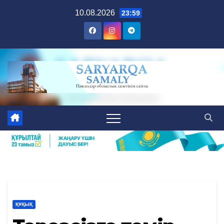
Skip
10.08.2026
23:59
to
content
ҚҰҚЫҚ