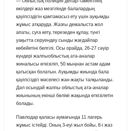
— Облыстық полиция депар-таментінің
өкілдері жаз мезгілінде балалардың
қауіпсіздігін қамтамасыз ету үшін ауқымды
жұмыс атқаруда. Жазғы демалыста жол
апаты, суға кету, терезеден құлау, түнгі
уақытта серуендеу сынды жағдайлар
көбейетіні белгілі. Осы орайда, 26-27 сәуір
күндері жалпыоблыстық ата-аналар
жиналысы өткізіліп, 50 мыңнан астам адам
қатысқан болатын. Ауқымды жиында бала
қауіпсіздігі мәселесі жан-жақты талқыланды.
Дәл осындай жалпы облыстық ата-аналар
жиынының екінші бөлімі жақында өткізілетін
болады.
Павлодар қаласы аумағында 11 лагерь
жұмыс істейді. Оның 3-еуі жыл бойы, 8-і жаз