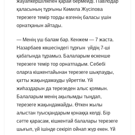
жауапкершілікпен қарай бермейді. Павлодар
қаласының тұрғыны Кәмила Жүсіпова
терезеге темір торды өзгенің баласы үшін
орнатқанын айтады.
— Менің үш балам бар. Кенжем — 7 жаста.
Назарбаев көшесіндегі тұрғын үйдің 7-ші
қабатында тұрамыз. Балаларым өскенше
терезеге темір тор орнатпадым. Себебі
оларға кішкентайынан терезеге шықпауды,
қатты жақындамауды үйреттім. Үй
жиһаздарын да терезеден алыс қоямын.
Балаларым менің ақылымды тыңдап,
терезеге жақындамайды. Өткен жылы
алыстан туысқандарым қонаққа келді. Бір
сәтте қарасам, кішкентай балалары терезеге
шығып, үй ішінде секіріп ойнап жүр екен. Үй