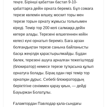
теңге. Бірінші қабаттан бастап 9-10-
қабаттарға дейін орната береміз. Бұл сомаға
терезе көлемін өлшеу, москит торы мен
терезе торын орнату жұмысы толығымен
кіреді. Темір тор 200 келі салмаққа дейін
көтере алады. Терезені өлшегеннен кейін
келесі күні орнатып береміз. Баға арзан
болғандықтан терезе санына байланысты
басқа жеңілдік қарастырылмайды. Бұдан
бөлек, терезені ашуға арналған тежегіштерді
(блокиратор) немесе терезе тұтқасына құлып
орнатуға болады. Бірақ одан гөрі темір тор
орнатқан дұрыс. Себебі блокиратордың
беріктігіне сеніммен қарау қиын, — дейді
Бауыржан Болатұлы.
Ғаламтордан Павлодар қала-сындағы