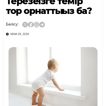
Терезеңізге темір
тор орнаттыңыз ба?
Бөлісу:
МАМ 28, 2026