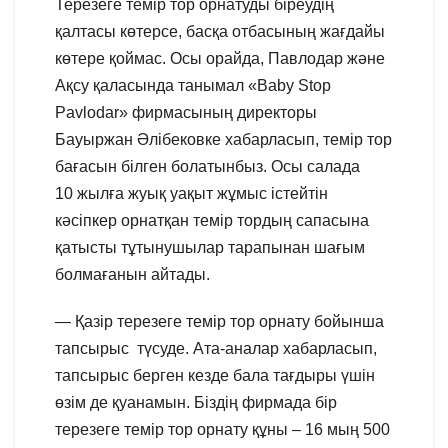
Терезеге темір тор орнатуды біреудің
қалтасы көтерсе, басқа отбасының жағдайы
көтере қоймас. Осы орайда, Павлодар және
Ақсу қаласында танымал «Baby Stop
Pavlodar» фирмасының директоры
Бауыржан Әлібековке хабарласып, темір тор
бағасын білген болатынбыз. Осы салада
10 жылға жуық уақыт жұмыс істейтін
кәсіпкер орнатқан темір тордың сапасына
қатысты тұтынушылар тарапынан шағым
болмағанын айтады.
— Қазір терезеге темір тор орнату бойынша
тапсырыс түсуде. Ата-аналар хабарласып,
тапсырыс берген кезде бала тағдыры үшін
өзім де қуанамын. Біздің фирмада бір
терезеге темір тор орнату құны – 16 мың 500