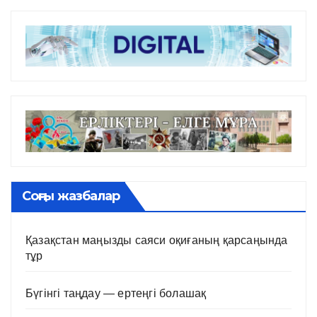
Соңғы жазбалар
Қазақстан маңызды саяси оқиғаның қарсаңында
тұр
Бүгінгі таңдау — ертеңгі болашақ