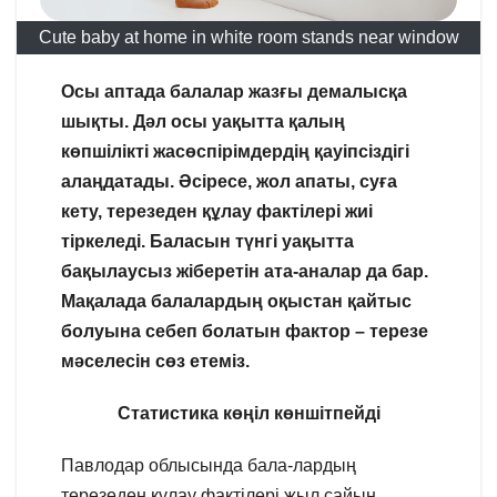
Cute baby at home in white room stands near window
Осы аптада балалар жазғы демалысқа
шықты. Дәл осы уақытта қалың
көпшілікті жасөспірімдердің қауіпсіздігі
алаңдатады. Әсіресе, жол апаты, суға
кету, терезеден құлау фактілері жиі
тіркеледі. Баласын түнгі уақытта
бақылаусыз жіберетін ата-аналар да бар.
Мақалада балалардың оқыстан қайтыс
болуына себеп болатын фактор – терезе
мәселесін сөз етеміз.
Статистика көңіл көншітпейді
Павлодар облысында бала-лардың
терезеден құлау фактілері жыл сайын