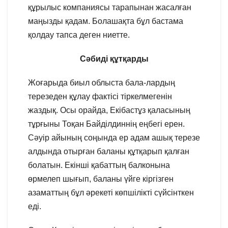
құрылыс компаниясы тарапынан жасалған
маңызды қадам. Болашақта бұл бастама
қолдау тапса деген ниетте.
Сәбиді құтқарды
Жоғарыда биыл облыста бала-лардың
терезеден құлау фактісі тіркелмегенін
жаздық. Осы орайда, Екібастұз қаласының
тұрғыны Тоқан Байділдиннің еңбегі ерен.
Сәуір айының соңында ер адам ашық терезе
алдында отырған баланы құтқарып қалған
болатын. Екінші қабаттың балконына
өрмелеп шығып, баланы үйге кіргізген
азаматтың бұл әрекеті көпшілікті сүйсінткен
еді.