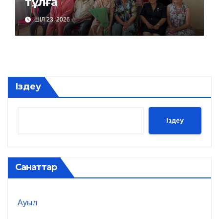
тұлға
ШІЛ 23, 2026
Іздеу
Іздеу
Санаттар
Ауыл