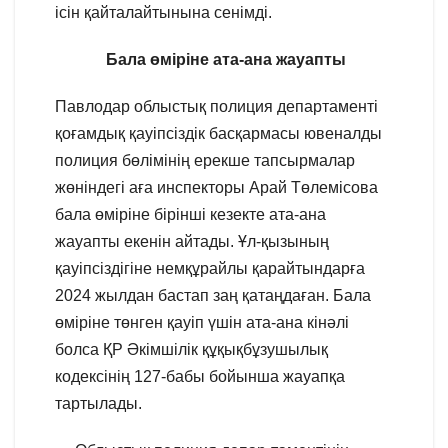
ісін қайталайтынына сенімді.
Бала өміріне ата-ана жауапты
Павлодар облыстық полиция департаменті
қоғамдық қауіпсіздік басқармасы ювеналды
полиция бөлімінің ерекше тапсырмалар
жөніндегі аға инспекторы Арай Төлемісова
бала өміріне бірінші кезекте ата-ана
жауапты екенін айтады. Ұл-қызының
қауіпсіздігіне немқұрайлы қарайтындарға
2024 жылдан бастап заң қатаңдаған. Бала
өміріне төнген қауіп үшін ата-ана кінәлі
болса ҚР Әкімшілік құқықбұзушылық
кодексінің 127-бабы бойынша жауапқа
тартылады.