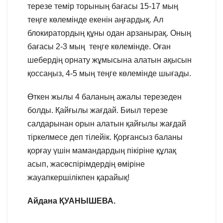
терезе темір торының бағасы 15-17 мың
теңге көлемінде екенін аңғардық. Ал
блокиратордың құны одан арзанырақ. Оның
бағасы 2-3 мың теңге көлемінде. Оған
шебердің орнату жұмысына алатын ақысын
қоссаңыз, 4-5 мың теңге көлемінде шығады.
Өткен жылы 4 баланың ажалы терезеден
болды. Қайғылы жағдай. Биыл терезе
салдарынан орын алатын қайғылы жағдай
тіркелмесе деп тілейік. Қорғансыз баланы
қорғау үшін мамандардың пікіріне құлақ
асып, жасөспірімдердің өміріне
жауапкершілікпен қарайық!
Айдана ҚУАНЫШЕВА.