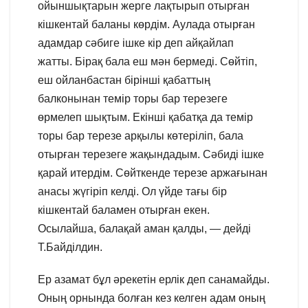
ойыншықтарын жерге лақтырып отырған
кішкентай баланы көрдім. Аулада отырған
адамдар сәбиге ішке кір деп айқайлап
жатты. Бірақ бала еш мән бермеді. Сөйтіп,
еш ойланбастан бірінші қабаттың
балконынан темір торы бар терезеге
өрмелеп шықтым. Екінші қабатқа да темір
торы бар терезе арқылы көтеріліп, бала
отырған терезеге жақындадым. Сәбиді ішке
қарай итердім. Сөйткенде терезе аржағынан
анасы жүгіріп келді. Ол үйде тағы бір
кішкентай баламен отырған екен.
Осылайша, балақай аман қалды, — дейді
Т.Байділдин.
Ер азамат бұл әрекетін ерлік деп санамайды.
Оның орнында болған кез келген адам оның