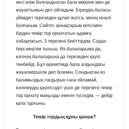
иесі өзім болғандықтан бала өміріне мен де
жауаптымын деп ойладым. Біреудің баласы
үйімдегі терезеден құлап жатса, менің кінәлі
болғаным. Сөйтіп, қонақтарым кетісімен
бірден темір тор орнататын адамға
хабарласып, 3 терезені бекіттірдім. Содан
бері көңілім тыныш. Өз балаларыма да,
өзгенің балаларына да терезеден қауіп
төнбейді. Бұл әрекетімді бала алдындағы
жауапкершілік деп білемін. Сондықтан өз
баламыздың тағдырын ғана ойламай,
өзгелердің қауіпсіздігі үшін де терезеге темір
тор орнату маңызды екенін түсіндім, — дейді
қала тұрғыны.
Темір тордың құны қанша?