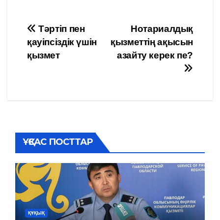
Навигация
Тәртіп пен
Нотариалдық
қауіпсіздік үшін
қызметтің ақысын
по
қызмет
азайту керек пе?
записям
ҰҚСАС ПОСТТАР
ҚҰҚЫҚ