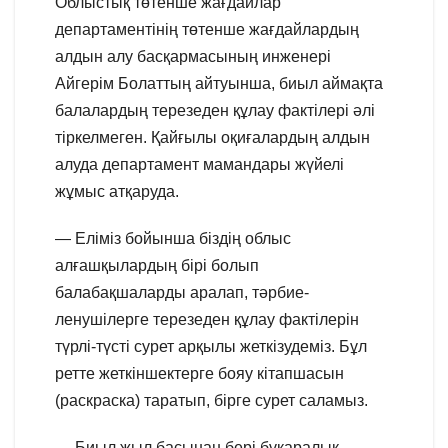
Облыстық төтенше жағдайлар
департаментінің төтенше жағдайлардың
алдын алу басқармасының инженері
Айгерім Болаттың айтуынша, биыл аймақта
балалардың терезеден құлау фактілері әлі
тіркелмеген. Қайғылы оқиғалардың алдын
алуда департамент мамандары жүйелі
жұмыс атқаруда.
— Еліміз бойынша біздің облыс
алғашқылардың бірі болып
балабақшаларды аралап, тәрбие-
ленушілерге терезеден құлау фактілерін
түрлі-түсті сурет арқылы жеткізудеміз. Бұл
ретте жеткіншектерге бояу кітапшасын
(раскраска) таратып, бірге сурет саламыз.
— Биыл жыл басынан бері бұқаралық