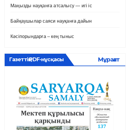
Маңызды науқанға атсалысу — игі іс
Байқаушылар саяси науқанға дайын
Кәсіпорындарға – кең тыныс
Мұрағат
Газеттің PDF-нұсқасы