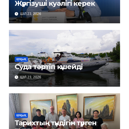
Жүргізуші куәлігі керек
ШІЛ 23, 2026
ҚҰҚЫҚ
Суда тәртіп күшейді
ШІЛ 23, 2026
ҚҰҚЫҚ
Тарихтың түндігін түрген