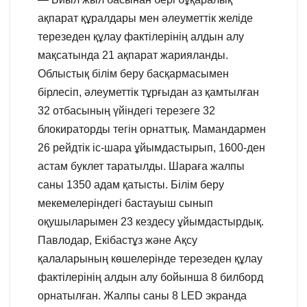
ақпарат құралдары мен әлеуметтік желіде
терезеден құлау фактілерінің алдын алу
мақсатында 21 ақпарат жарияланды.
Облыстық білім беру басқармасымен
бірлесіп, әлеуметтік тұрғыдан аз қамтылған
32 отбасының үйіндегі терезеге 32
блокираторды тегін орнаттық. Мамандармен
26 рейдтік іс-шара ұйымдастырып, 1600-ден
астам буклет таратылды. Шараға жалпы
саны 1350 адам қатысты. Білім беру
мекемелеріндегі бастауыш сынып
оқушыларымен 23 кездесу ұйымдастырдық.
Павлодар, Екібастұз және Ақсу
қалаларының көшелерінде терезеден құлау
фактілерінің алдын алу бойынша 8 билборд
орнатылған. Жалпы саны 8 LED экранда