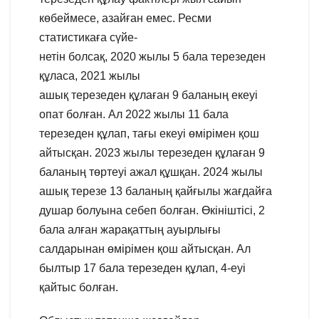
көбеймесе, азайған емес. Ресми
статистикаға сүйе-
нетін болсақ, 2020 жылы 5 бала терезеден
құласа, 2021 жылы
ашық терезеден құлаған 9 баланың екеуі
опат болған. Ал 2022 жылы 11 бала
терезеден құлап, тағы екеуі өмірімен қош
айтысқан. 2023 жылы терезеден құлаған 9
баланың төртеуі ажал құшқан. 2024 жылы
ашық терезе 13 баланың қайғылы жағдайға
душар болуына себеп болған. Өкініштісі, 2
бала алған жарақаттың ауырлығы
салдарынан өмірімен қош айтысқан. Ал
былтыр 17 бала терезеден құлап, 4-еуі
қайтыс болған.