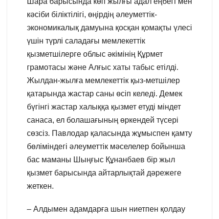
Шара барысында көп жылғы адал еңбегі мен
кәсіби біліктілігі, өңірдің әлеуметтік-
экономикалық дамуына қосқан қомақты үлесі
үшін түрлі саладағы мемлекеттік
қызметшілерге облыс әкімінің Құрмет
грамотасы және Алғыс хаты табыс етілді.
Жылдан-жылға мемлекеттік қыз-метшілер
қатарында жастар саны өсіп келеді. Демек
бүгінгі жастар халыққа қызмет етуді міндет
санаса, ел болашағының өркендей түсері
сөзсіз. Павлодар қаласында жұмыспен қамту
бөліміндегі әлеуметтік мәселелер бойынша
бас маманы Шыңғыс Құнанбаев бір жыл
қызмет барысында айтарлықтай дәрежеге
жеткен.
– Алдымен адамдарға шын ниетпен қолдау