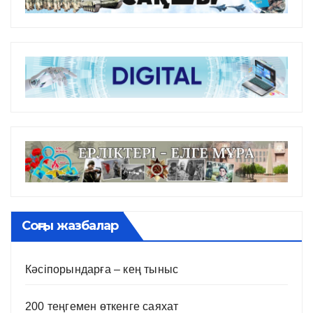
Соңғы жазбалар
Кәсіпорындарға – кең тыныс
200 теңгемен өткенге саяхат