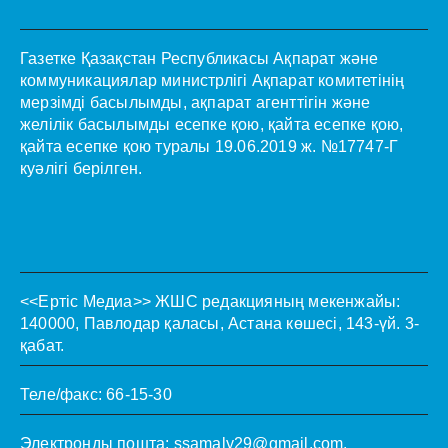
Газетке Қазақстан Республикасы Ақпарат және
коммуникациялар министрлігі Ақпарат комитетінің
мерзімді басылымды, ақпарат агенттігін және
желілік басылымды есепке қою, қайта есепке қою,
қайта есепке қою туралы 19.06.2019 ж. №17747-Г
куәлігі берілген.
<<Ертіс Медиа>>
ЖШС редакцияның мекенжайы:
140000, Павлодар қаласы, Астана көшесі, 143-үй. 3-
қабат.
Теле/факс: 66-15-30
Электронды пошта:
ssamaly29@gmail.com
.