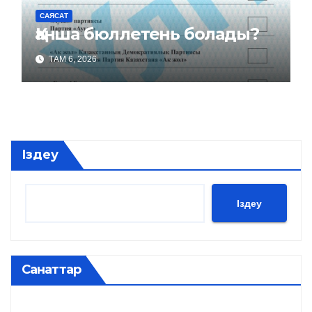
САЯСАТ
Қанша бюллетень болады?
ТАМ 6, 2026
Іздеу
Іздеу
Санаттар