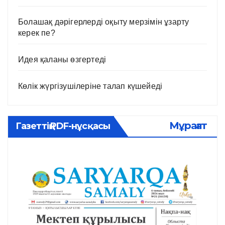
Болашақ дәрігерлерді оқыту мерзімін ұзарту
керек пе?
Идея қаланы өзгертеді
Көлік жүргізушілеріне талап күшейеді
Мұрағат
Газеттің PDF-нұсқасы