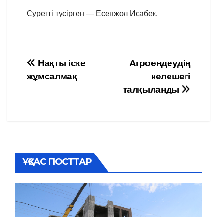
Суретті түсірген — Есенжол Исабек.
Навигация
Нақты іске
Агроөңдеудің
жұмсалмақ
келешегі
по
талқыланды
записям
ҰҚСАС ПОСТТАР