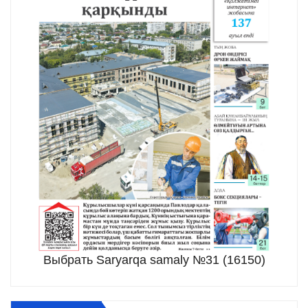
Выбрать Saryarqa samaly №31 (16150)