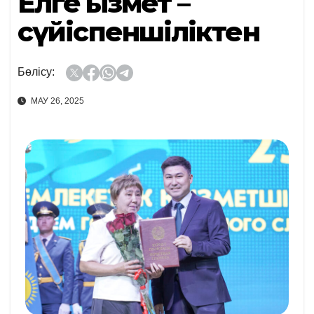
Елге қызмет –
сүйіспеншіліктен
Бөлісу:
МАУ 26, 2025