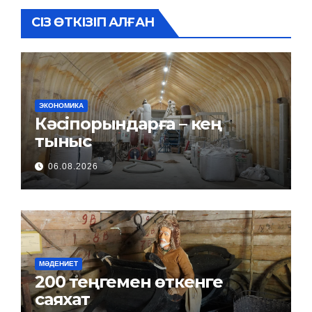
СІЗ ӨТКІЗІП АЛҒАН
ЭКОНОМИКА
Кәсіпорындарға – кең
тыныс
06.08.2026
МӘДЕНИЕТ
200 теңгемен өткенге
саяхат