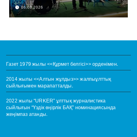
06.08.2026
Газет 1979 жылы <<Құрмет белгісі>> орденімен.
2014 жылы <<Алтын жұлдыз>> жалпыұлттық
сыйлығымен марапатталды.
2022 жылы “URKER” ұлттық журналистика
сыйлығын “Үздік өңірлік БАҚ” номинациясында
жеңімпаз атанды.