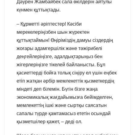
Дәурен Жамбайбек сала өкілдерін айтулы
күнмен құттықтады.
– Құрметті әріптестер! Кәсіби
мерекелеріңізбен шын жүректен
құттықтаймын! Өңіріміздің дамуы сіздердің
жоғары адамгершілік және тәжірибелі
деңгейлеріңізге, адалдықтарыңыз бен
жігерлеріңізге тікелей байланысты. Бұл
қасиеттерді бойға толық сіңіру ел үшін еңбек
етіп жатқан әрбір мемлекеттік қызметкердің
міндеті деп білемін. Бүгін бізге жаңа
экономикалық жағдайымызға бейімделген,
мемлекеттің ішкі және сыртқы саясатын
сапалы түрде қамтамасыз ететін осындай
қызметшілер қажет, – деді ол.