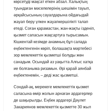
көрсетуді мақсат еткен абзал. Халықтың
туындаған мәселелерінің шешімін тауып,
әрқайсысының сауалдарына ойдағыдай
жауап беру үлкен жауапкершілікті талап
етеді. Соған қарамастан, жан-жақты ізденіп,
қызмет сапасын жақсартуға тырысамын.
Кішкентай кезімде анамның бұл салада
еңбектенгенін көріп, болашақта мәртебесі
зор мемлекеттік қызметші болуды жөн
санадым. Осындай аз уақытта Алғыс хатқа
ие болғаныма ризамын. Әрі қарай аянбай
еңбектенемін, – деді жас қызметші.
Сондай-ақ, мерекеге мемлекеттік қызмет
саласына өмір жолын арнаған ардагерлер
де шақырылды. Еңбек ардагері Дәулет
Закариянов мемлекеттік қызметте 30 жыл