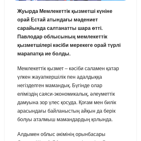
Жуырда Мемлекеттік қызметші күніне
орай Естай атындағы мәдениет
сарайында салтанатты шара өтті.
Павлодар облысының мемлекеттік
қызметшілері кәсіби мерекеге орай түрлі
марапатқа ие болды.
Мемлекеттік қызмет – кәсіби саламен қатар
үлкен жауапкершілік пен адалдыққа
негізделген мамандық. Бүгінде олар
еліміздің саяси-экономикалық, әлеуметтік
дамуына зор үлес қосуда. Қоғам мен билік
арасындағы байланыстың айқын да берік
болуы аталмыш мамандардың қолында.
Алдымен облыс әкімінің орынбасары