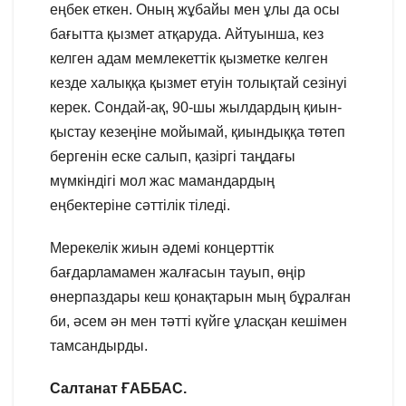
еңбек еткен. Оның жұбайы мен ұлы да осы
бағытта қызмет атқаруда. Айтуынша, кез
келген адам мемлекеттік қызметке келген
кезде халыққа қызмет етуін толықтай сезінуі
керек. Сондай-ақ, 90-шы жылдардың қиын-
қыстау кезеңіне мойымай, қиындыққа төтеп
бергенін еске салып, қазіргі таңдағы
мүмкіндігі мол жас мамандардың
еңбектеріне сәттілік тіледі.
Мерекелік жиын әдемі концерттік
бағдарламамен жалғасын тауып, өңір
өнерпаздары кеш қонақтарын мың бұралған
би, әсем ән мен тәтті күйге ұласқан кешімен
тамсандырды.
Салтанат ҒАББАС.