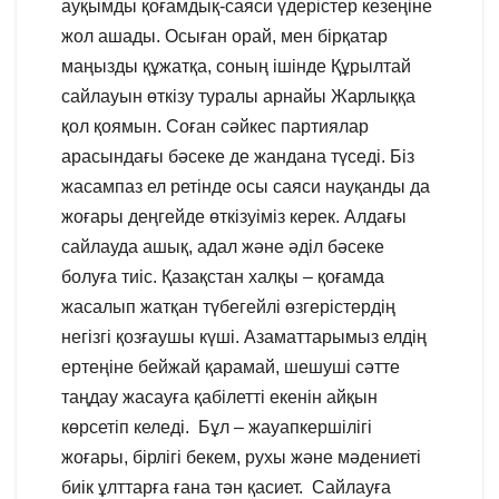
ауқымды қоғамдық-саяси үдерістер кезеңіне
жол ашады. Осыған орай, мен бірқатар
маңызды құжатқа, соның ішінде Құрылтай
сайлауын өткізу туралы арнайы Жарлыққа
қол қоямын. Соған сәйкес партиялар
арасындағы бәсеке де жандана түседі. Біз
жасампаз ел ретінде осы саяси науқанды да
жоғары деңгейде өткізуіміз керек. Алдағы
сайлауда ашық, адал және әділ бәсеке
болуға тиіс. Қазақстан халқы – қоғамда
жасалып жатқан түбегейлі өзгерістердің
негізгі қозғаушы күші. Азаматтарымыз елдің
ертеңіне бейжай қарамай, шешуші сәтте
таңдау жасауға қабілетті екенін айқын
көрсетіп келеді. Бұл – жауапкершілігі
жоғары, бірлігі бекем, рухы және мәдениеті
биік ұлттарға ғана тән қасиет. Сайлауға