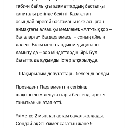
табиғи байлықты азаматтардың бастапқы
капиталы ретінде бекітті. Қазақстан –
осындай бірегей бастаманы іске асырған
аймақтағы алғашқы мемлекет. «Ұлт-тық қор –
балаларға» бағдарламасы – соның айқын
дәлелі. Білім мен отандық медицинаны
дамыту да – зор міндеттердің бірі. Бұл
бағытта да ауқымды істер атқарылуда.
Шақырылым депутаттары белсенді болды
Президент Парламенттің сегізінші
шақырылым депутаттары белсенді әрекет
танытқанын атап өтті.
Үкіметке 2 мыңнан астам сауал жолдады.
Сондай-ақ 31 Үкімет сағатын және 9