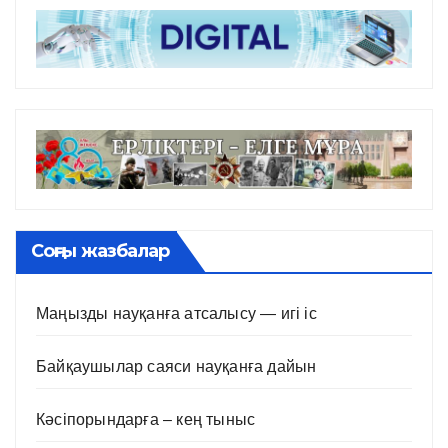
Соңғы жазбалар
Маңызды науқанға атсалысу — игі іс
Байқаушылар саяси науқанға дайын
Кәсіпорындарға – кең тыныс