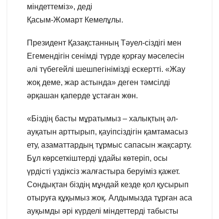
міндеттеміз», деді
Қасым-Жомарт Кемелұлы.
Президент Қазақстанның Тәуел-сіздігі мен
Егемендігін сенімді түрде қорғау мәселесін
әлі түбегейлі шешпегінімізді ескертті. «Жау
жоқ деме, жар астында» деген тәмсілді
әрқашан қаперде ұстаған жөн.
«Біздің басты мұратымыз – халықтың әл-
ауқатын арттырып, қауіпсіздігін қамтамасыз
ету, азаматтардың тұрмыс сапасын жақсарту.
Бұл көрсеткіштерді ұдайы көтеріп, осы
үрдісті үздіксіз жалғастыра беруіміз қажет.
Сондықтан біздің мұндай кезде қол қусырып
отыруға құқымыз жоқ. Алдымызда тұрған аса
ауқымды әрі күрделі міндеттерді табысты