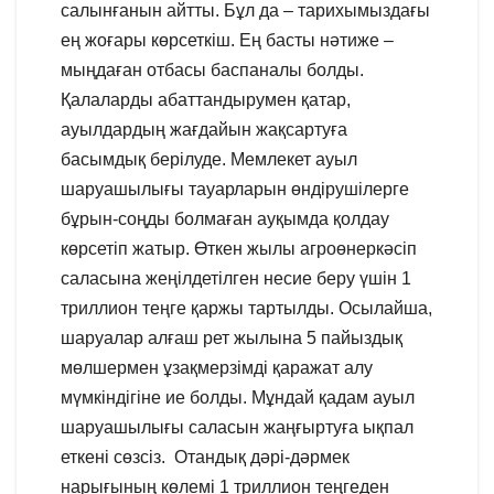
салынғанын айтты. Бұл да – тарихымыздағы
ең жоғары көрсеткіш. Ең басты нәтиже –
мыңдаған отбасы баспаналы болды.
Қалаларды абаттандырумен қатар,
ауылдардың жағдайын жақсартуға
басымдық берілуде. Мемлекет ауыл
шаруашылығы тауарларын өндірушілерге
бұрын-соңды болмаған ауқымда қолдау
көрсетіп жатыр. Өткен жылы агроөнеркәсіп
саласына жеңілдетілген несие беру үшін 1
триллион теңге қаржы тартылды. Осылайша,
шаруалар алғаш рет жылына 5 пайыздық
мөлшермен ұзақмерзімді қаражат алу
мүмкіндігіне ие болды. Мұндай қадам ауыл
шаруашылығы саласын жаңғыртуға ықпал
еткені сөзсіз. Отандық дәрі-дәрмек
нарығының көлемі 1 триллион теңгеден