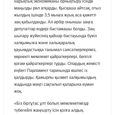
нарықтық экономиканы орнықтыру ісінде
маңызды рөл атқарды. Қысқаша айтсақ, отыз
жылдың ішінде 3,5 мыңға жуық аса қажетті
заң қабылданды. Ал әрбір оныншы заңға
депутаттар өздері бастамашы болды. Заң
шығару жүйесінің қайнар бастауында бүкіл
халқымызға және халықаралық
қауымдастыққа танымал саясаткерлеріміз,
көрнекті мемлекет қайраткерлері, белгілі
қоғам қайраткерлері тұрды. Олардың жемісті
еңбегі Парламент тарихында өшпес із
қалдырды. Қажырлы қызмет халқымыздың
жадында мәңгі сақталып қаларына күмән
жоқ.
«Біз біртұтас ұлт болып мемлекетімізді
түбегейлі жаңғырту ісін қолға алдық.