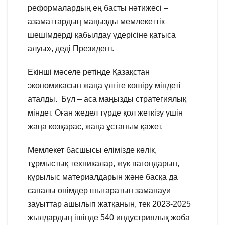
реформалардың ең басты нәтижесі –
азаматтардың маңызды мемлекеттік
шешімдерді қабылдау үдерісіне қатыса
алуы», деді Президент.
Екінші мәселе ретінде Қазақстан
экономикасын жаңа үлгіге көшіру міндеті
аталды. Бұл – аса маңызды стратегиялық
міндет. Оған жедел түрде қол жеткізу үшін
жаңа көзқарас, жаңа ұстаным қажет.
Мемлекет басшысы елімізде көлік,
тұрмыстық техникалар, жүк вагондарын,
құрылыс материалдарын және басқа да
сапалы өнімдер шығаратын заманауи
зауыттар ашылып жатқанын, тек 2023-2025
жылдардың ішінде 540 индустриялық жоба