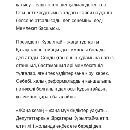
қатысу – елдік істен шет қалмау деген сөз.
Осы ретте жұртымыз алдағы саяси науқанға
белсене атсалысады деп сенемін», деді
Мемлекет басшысы.
Президент Құрылтай – жаңа тұрпатты
Қазақстанның маңызды символы болады
деп атады. Сондықтан оның құрамына нағыз
отаншыл, бастамашыл әрі мемлекетшіл
тұлғалар, яғни тек үздіктер ғана кіруі керек.
Себебі, халық реформалардың қаншалықты
нәтижелі болғанын дәл осы Құрылтайдың
қызметіне қарап бағалайды.
«Жаңа кезең – жаңа мүмкіндіктер уақыты.
Депутаттардың бірқатары Құрылтайға өтіп,
ел игілігі жолында еңбек ете береді деп