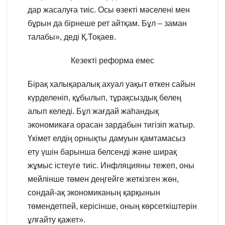
дар жасалуға тиіс. Осы өзекті мәселені мен
бұрын да бірнеше рет айтқам. Бұл – заман
талабы», деді Қ.Тоқаев.
Кезекті реформа емес
Бірақ халықаралық ахуал уақыт өткен сайын
күрделеніп, құбылып, тұрақсыздық белең
алып келеді. Бұл жағдай жаһандық
экономикаға орасан зардабын тигізіп жатыр.
Үкімет елдің орнықты дамуын қамтамасыз
ету үшін барынша белсенді және ширақ
жұмыс істеуге тиіс. Инфляцияны тежеп, оны
мейлінше төмен деңгейге жеткізген жөн,
сондай-ақ экономиканың қарқынын
төмендетпей, керісінше, оның көрсеткіштерін
ұлғайту қажет».