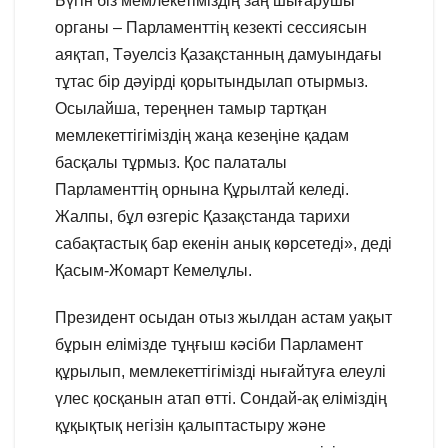
Бүгін біз мемлекетіміздің заң шығарушы
органы – Парламенттің кезекті сессиясын
аяқтап, Тәуелсіз Қазақстанның дамуындағы
тұтас бір дәуірді қорытындылап отырмыз.
Осылайша, тереңнен тамыр тартқан
мемлекеттігіміздің жаңа кезеңіне қадам
басқалы тұрмыз. Қос палаталы
Парламенттің орнына Құрылтай келеді.
Жалпы, бұл өзгеріс Қазақстанда тарихи
сабақтастық бар екенін анық көрсетеді», деді
Қасым-Жомарт Кемелұлы.
Президент осыдан отыз жылдан астам уақыт
бұрын елімізде тұңғыш кәсіби Парламент
құрылып, мемлекеттігімізді нығайтуға елеулі
үлес қосқанын атап өтті. Сондай-ақ еліміздің
құқықтық негізін қалыптастыру және