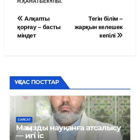
Н.ҚАНАТБЕКҰЛЫ.
Навигация
Алқапты
Тегін білім –
қорғау – басты
жарқын келешек
по
міндет
кепілі
записям
ҰҚСАС ПОСТТАР
САЯСАТ
Маңызды науқанға атсалысу
— игі іс