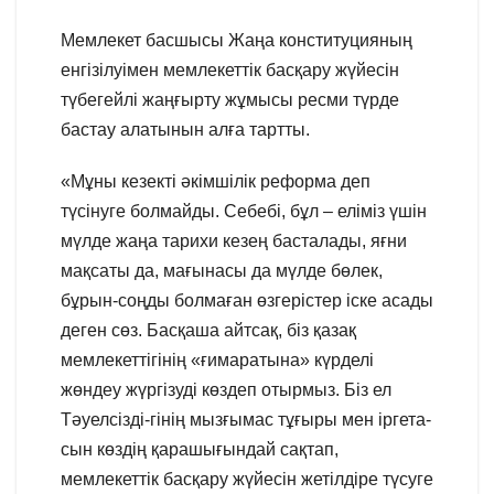
Мемлекет басшысы Жаңа конституцияның
енгізілуімен мемлекеттік басқару жүйесін
түбегейлі жаңғырту жұмысы ресми түрде
бастау алатынын алға тартты.
«Мұны кезекті әкімшілік реформа деп
түсінуге болмайды. Себебі, бұл – еліміз үшін
мүлде жаңа тарихи кезең басталады, яғни
мақсаты да, мағынасы да мүлде бөлек,
бұрын-соңды болмаған өзгерістер іске асады
деген сөз. Басқаша айтсақ, біз қазақ
мемлекеттігінің «ғимаратына» күрделі
жөндеу жүргізуді көздеп отырмыз. Біз ел
Тәуелсізді-гінің мызғымас тұғыры мен іргета-
сын көздің қарашығындай сақтап,
мемлекеттік басқару жүйесін жетілдіре түсуге