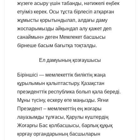
жүзеге асыру үшін табанды, нәтижелі еңбек
етуіміз керек. Осы тұста бірлесіп атқарған
жұмысты қорытындылап, алдағы даму
жоспарымызды айқындап алу қажет деп
санаймын» деген Мемлекет басшысы
бірнеше басым бағытқа тоқталды.
Ел дамуының қозғаушысы
Біріншісі — мемлекеттік биліктің жаңа
құрылымын қалыптастыру. Қазақстан
президенттік республика болып қала береді.
Мұны түсіну, ескеру өте маңызды. Яғни
Президент – мемлекеттің ең жоғары
лауазымды тұлғасы, Қарулы күштердің
Жоғарғы Бас қолбасшысы, барлық құқық
қорғау органдарының басшыларын