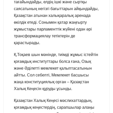
тағайындайды, елдің ішкі және сыртқы
саясатының негізгі бағыттарын айқындайды,
Қазақстан атынан халықаралық аренада
өкілдік етеді. Сонымен қатар жаңғырту
жұмыстары парламенттік жүйені одан әрі
трансформациялау тетіктерін де
қарастырады.
Қ.Тоқаев шын мәнінде, тиімді жұмыс істейтін
қоғамдық институттары болса ғана, Озық
және Әділетті мемлекет қалыптасатынын
айтты. Сол себепті, Мемлекет басшысы
жаңа конституциялық орган – Қазақстан
Халық Кеңесін құруды ұсынды.
Қазақстан Халық Кеңесі мәслихаттардың,
қоғамдық кеңестердің, сарапшылар алаңы