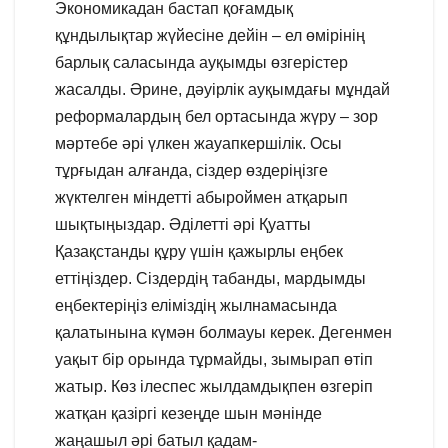
Экономикадан бастап қоғамдық
құндылықтар жүйесіне дейін – ел өмірінің
барлық саласында ауқымды өзгерістер
жасалды. Әрине, дәуірлік ауқымдағы мұндай
реформалардың бел ортасында жүру – зор
мәртебе әрі үлкен жауапкершілік. Осы
тұрғыдан алғанда, сіздер өздеріңізге
жүктелген міндетті абыроймен атқарып
шықтыңыздар. Әділетті әрі Қуатты
Қазақстанды құру үшін қажырлы еңбек
еттіңіздер. Сіздердің табанды, мардымды
еңбектеріңіз еліміздің жылнамасында
қалатынына күмән болмауы керек. Дегенмен
уақыт бір орында тұрмайды, зымырап өтіп
жатыр. Көз ілеспес жылдамдықпен өзгеріп
жатқан қазіргі кезеңде шын мәнінде
жаңашыл әрі батыл қадам-