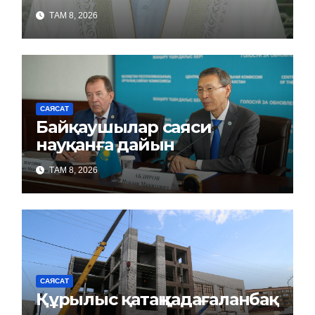
ТАМ 8, 2026
САЯСАТ
Байқаушылар саяси
науқанға дайын
ТАМ 8, 2026
САЯСАТ
Құрылыс қатаң қадағаланбақ