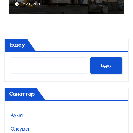
ТАМ 6, 2026
Іздеу
Іздеу
Санаттар
Ауыл
Әлеумет