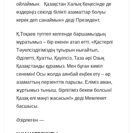
ойлаймын. Қазақстан Халық Кеңесінде де
өздеріңіз секілді білікті азаматтар болуы
керек деп санаймын» деді Президент.
Қ.Тоқаев түптеп келгенде баршамыздың
мұратымыз – бір екенін атап өтті. «Қастерлі
Тәуелсіздігіміздің тұғырын нығайтып,
Әділетті, Қуатты, Қауіпсіз, Таза әрі Озық
Қазақстанды құрамыз. Мен бұған кәміл
сенемін! Осы жолда аянбай еңбек ету – әр
азаматтың перзенттік парызы. Еліміз аман,
жұртымыз тыныш, бірлігіміз бекем болсын!
Қазақ елі мәңгі жасасын!» деді Мемлекет
басшысы.
Әзірлеген —