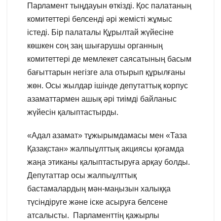
Парламент тыңдауын өткізді. Қос палатаның
комитеттері белсенді әрі жемісті жұмыс
істеді. Бір палаталы Құрылтай жүйесіне
көшкен соң заң шығарушы органның
комитеттері де мемлекет саясатының басым
бағыттарын негізге ала отырып құрылғаны
жөн. Осы жылдар ішінде депутаттық корпус
азаматтармен ашық әрі тиімді байланыс
жүйесін қалыптастырды.
«Адал азамат» тұжырымдамасы мен «Таза
Қазақстан» жалпыұлттық акциясы қоғамда
жаңа этиканы қалыптастыруға арқау болды.
Депутаттар осы жалпыұлттық
бастамалардың мән-маңызын халыққа
түсіндіруге және іске асыруға белсене
атсалысты. Парламенттің қажырлы