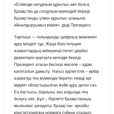
«Елімізде неғұрлым құрылыс көп болса,
Қазақстан да соғұрлым өркендей береді.
Қазақстанды үлкен құрылыс алаңына
айналдыруымыз керек», деді Президент.
Төртінші — толыққанды цифрлық мемлекет
құру міндеті тұр. Жаңа Конституция
азаматтардың киберкеңістіктегі дербес
деректерін қорғауға кепілдік береді.
Президент атаған бесінші мәселе – адам
капиталын дамыту. Нағыз әділеттілік – әрбір
азаматқа тең мүмкіндік беретін тиімді әрі
мұқият ойластырылған жүйе құру деген сөз.
Ең бастысы, барлығы заң алдында тең
болуға тиіс. Бұл – Әділетті Қазақстанның
мызғымас қағидаты. Қазақстан арнайы
конституциялық нормаға сүйене отырып,