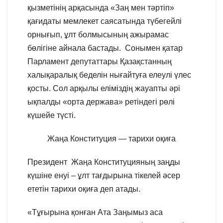
қызметінің арқасында «Заң мен тәртіп»
қағидаты мемлекет саясатында түбегейлі
орнығып, ұлт болмысының ажырамас
бөлігіне айнала бастады. Сонымен қатар
Парламент депутаттары Қазақстанның
халықаралық беделін нығайтуға елеулі үлес
қосты. Сол арқылы еліміздің жауапты әрі
ықпалды «орта держава» ретіндегі рөлі
күшейе түсті.
Жаңа Конституция — тарихи оқиға
Президент Жаңа Конституцияның заңды
күшіне енуі – ұлт тағдырына тікелей әсер
ететін тарихи оқиға деп атады.
«Тұғырына қонған Ата Заңымыз аса