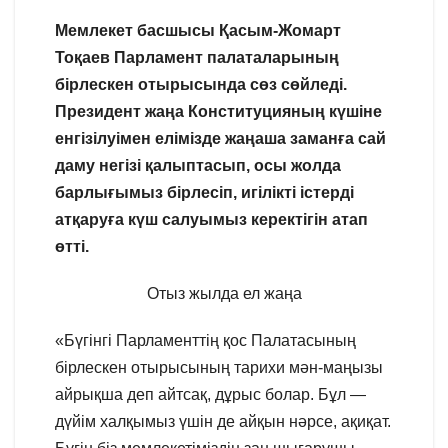
Мемлекет басшысы Қасым-Жомарт
Тоқаев Парламент палаталарының
бірлескен отырысында сөз сөйледі.
Президент жаңа Конституцияның күшіне
енгізілуімен елімізде жаңаша заманға сай
даму негізі қалыптасып, осы жолда
барлығымыз бірлесіп, игілікті істерді
атқаруға күш салуымыз керектігін атап
өтті.
Отыз жылда ел жаңа
«Бүгінгі Парламенттің қос Палатасының
бірлескен отырысының тарихи мән-маңызы
айрықша деп айтсақ, дұрыс болар. Бұл —
дүйім халқымыз үшін де айқын нәрсе, ақиқат.