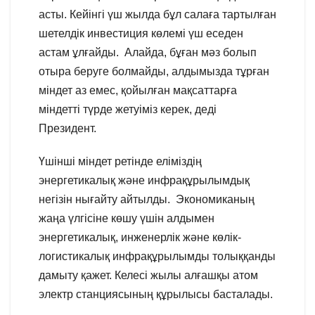
асты. Кейінгі үш жылда бұл салаға тартылған
шетелдік инвестиция көлемі үш еседен
астам ұлғайды. Алайда, бұған мәз болып
отыра беруге болмайды, алдымызда тұрған
міндет аз емес, қойылған мақсаттарға
міндетті түрде жетуіміз керек, деді
Президент.
Үшінші міндет ретінде еліміздің
энергетикалық және инфрақұрылымдық
негізін нығайту айтылды. Экономиканың
жаңа үлгісіне көшу үшін алдымен
энергетикалық, инженерлік және көлік-
логистикалық инфрақұрылымды толыққанды
дамыту қажет. Келесі жылы алғашқы атом
электр станциясының құрылысы басталады.