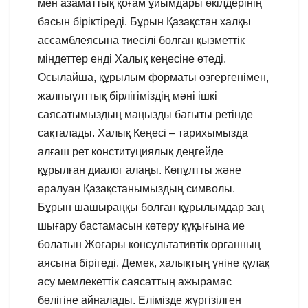
мен азаматтық қоғам ұйымдары өкілдерінің
басын біріктіреді. Бұрын Қазақстан халқы
ассамблеясына тиесілі болған қызметтік
міндеттер енді Халық кеңесіне өтеді.
Осылайша, құрылым форматы өзгергенімен,
жалпыұлттық бірлігіміздің мәні ішкі
саясатымыздың маңызды бағыты ретінде
сақталады. Халық Кеңесі – тарихымызда
алғаш рет конституциялық деңгейде
құрылған диалог алаңы. Көпұлтты және
әралуан Қазақстанымыздың символы.
Бұрын шашыраңқы болған құрылымдар заң
шығару бастамасын көтеру құқығына ие
болатын Жоғары консультативтік органның
аясына бірігеді. Демек, халықтың үніне құлақ
асу мемлекеттік саясаттың ажырамас
бөлігіне айналады. Елімізде жүргізілген