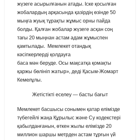
жүзеге асырылғанын атады. Іске қосылған
жобалардың арқасында қазірдің өзінде 50
мыңға жуық тұрақты жұмыс орны пайда
болды. Қалған жобалар жүзеге асқан соң
тағы 20 мыңнан астам адам жұмыспен
қамтылады. Мемлекет отандық
кәсіпкерлерді қолдауға
баса мән беруде. Осы мақсатқа қомақты
қаржы бөлініп жатыр», деді Қасым-Жомарт
Кемелұлы.
Жетістікті еселеу — басты бағыт
Мемлекет басшысы сонымен қатар елімізде
түбегейлі жаңа Құрылыс және Су кодекстері
қабылданғанын, өткен жылы елімізде 20
миллион шаршы метрден астам тұрғын үй