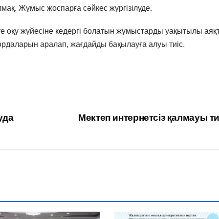
ақ. Жұмыс жоспарға сәйкес жүргізілуде.
е оқу жүйесіне кедергі болатын жұмыстарды уақытылы аяқ
 ордаларын аралап, жағдайды бақылауға алуы тиіс.
уда
Мектеп интернетсіз қалмауы т