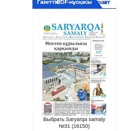
Мұрағат
Газеттің PDF-нұсқасы
Выбрать Saryarqa samaly
№31 (16150)