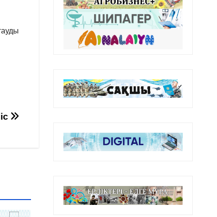
тауды
иіс