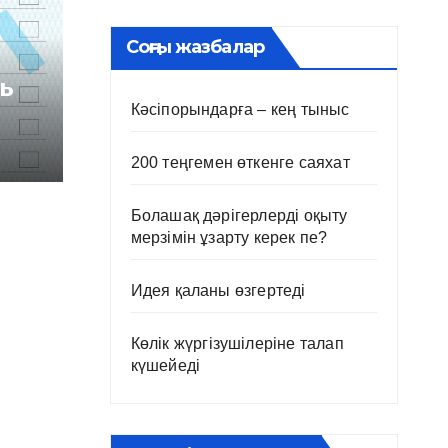
Соңғы жазбалар
ь
Кәсіпорындарға – кең тыныс
200 теңгемен өткенге саяхат
Болашақ дәрігерлерді оқыту
мерзімін ұзарту керек пе?
Идея қаланы өзгертеді
Көлік жүргізушілеріне талап
күшейеді