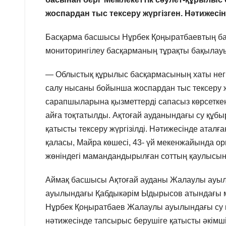
жоспардан тыс тексеру жүргізген. Нәтижесі
Басқарма басшысы Нұрбек Қоңыратбаевтың б
мониторингілеу басқарманың тұрақты бақылау
— Облыстық құрылыс басқармасының хаты нег
салу нысаны бойынша жоспардан тыс тексеру жү
сарапшыларына қызметтерді сапасыз көрсеткені 
айға тоқтатылды. Ақтоғай ауданындағы су қ
қатысты тексеру жүргізілді. Нәтижесінде аталға
қаласы, Майра көшесі, 43- үй мекенжайында о
жөніндегі мамандандырылған соттың қаулысын
Аймақ басшысы Ақтоғай ауданы Жалаулы ауыл
ауылындағы Қабдыкәрім Ыдырысов атындағы м
Нұрбек Қоңыратбаев Жалаулы ауылындағы су қ
нәтижесінде тапсырыс берушіге қатысты әкімші