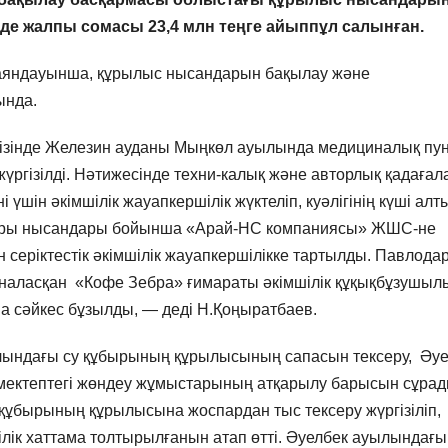
нде жалпы сомасы 23,4 млн теңге айыппұл салынған.
аяндауынша, құрылыс нысандарын бақылау және
ында.
ізінде Железин ауданы Мыңкөл ауылында медициналық пун
ргізілді. Нәтижесінде техни-калық және авторлық қадағал
үшін әкімшілік жауапкершілік жүктеліп, куәлігінің күші алт
ұбыры нысандары бойынша «Арай-НС компаниясы» ЖШС-не
н серіктестік әкімшілік жауапкершілікке тартылды. Павлода
рналасқан «Кофе Зебра» ғимараты әкімшілік құқықбұзушыл
а сәйкес бұзылды, — деді Н.Қоңыратбаев.
ындағы су құбырының құрылысының сапасын тексеру, Әуе
ектептегі жөндеу жұмыстарының атқарылу барысын сұрад
ұбырының құрылысына жоспардан тыс тексеру жүргізіліп,
лік хаттама толтырылғанын атап өтті. Әуелбек ауылындағы