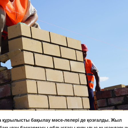
а құрылысты бақылау мәсе-лелері де қозғалды. Жыл
с бақылау басқармасы облыстағы құрылыс нысандары