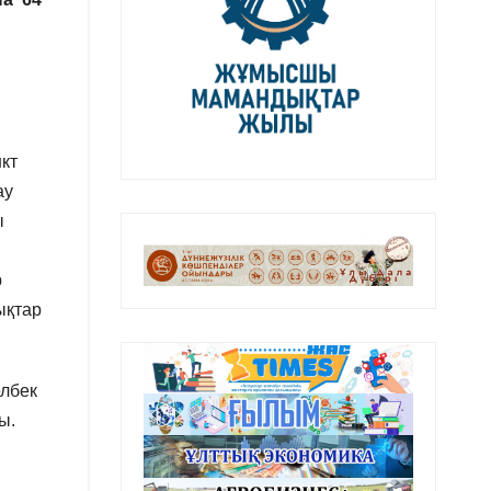
кт
ау
ы
р
ықтар
лбек
ы.