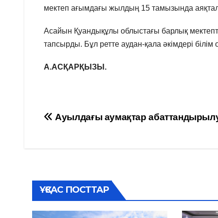
мектеп ағымдағы жылдың 15 тамызында аяқталм
Асайын Қуандықұлы облыстағы барлық мектепт
тапсырды. Бұл ретте аудан-қала әкімдері білім
А.АСҚАРҚЫЗЫ.
Навигация
Ауылдағы аумақтар абаттандырыл
по
записям
ҰҚСАС ПОСТТАР