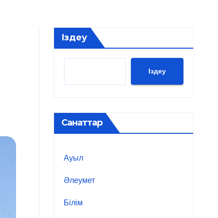
Іздеу
Іздеу
Санаттар
Ауыл
Әлеумет
Білім