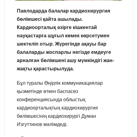
Павлодарда балалар кардиохирургия
бөлімшесі қайта ашылады.
Кардиоорталық әзірге кішкентай
науқастарға шұғыл көмек көрсетумен
шектеліп отыр. Жүрегінде ақауы бар
балаларды жоспарлы негізде емдеуге
арналған бөлімшені ашу мүмкіндігі жан-
жақты қарастырылуда.
Бұл туралы Өңірлік коммуникациялар
қызметінде өткен баспасөз
конференциясында облыстық
кардиоорталықтың кардиохирургия
бөлімшесінің кардиохирургі Думан
Изгуттинов мәлімдеді.