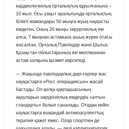
кардиологиялық орталықтың құрылғанына –
10 жыл. Осы уақыт аралығында орталықтың
білікті мамандары 50 мыңға жуық науқасты
емдеген. Оның 20 мыңы хирургиялық ем
алса, 7 мыңнан астамына ашық жүрек отасы
жасалған. Орталық Павлодар және Шығыс
Қазақстан облыстарының екі миллионнан
астам халқына қызмет көрсетеді.
— Жақында павлодарлық дәрі-герлер жас
науқастарға «Росс операциясын» жасай
бастады. Ол қолқа қақпақшасының
ақауларын хирургиялық емдеудің «алтын
стандарты» болып саналады. Отадан кейін
науқастарға ешқандай антикоагулянттық
терапия қажет емес. Олар спортпен де
шұғылдана алады, — деді кардиохирургия