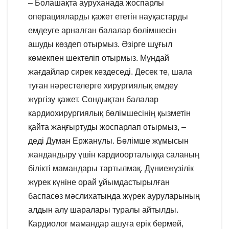
– Болашақта ауруханада жоспарлы
операцияларды қажет ететін науқастарды
емдеуге арналған балалар бөлімшесін
ашуды көздеп отырмыз. Әзірге шұғыл
көмекпен шектеліп отырмыз. Мұндай
жағдайлар сирек кездеседі. Десек те, шала
туған нәрестелерге хирургиялық емдеу
жүргізу қажет. Сондықтан балалар
кардиохирургиялық бөлімшесінің қызметін
қайта жаңғыртуды жоспарлап отырмыз, –
деді Думан Ержанұлы. Бөлімше жұмысын
жандандыру үшін кардиоорталыққа саланың
білікті мамандары тартылмақ. Дүниежүзілік
жүрек күніне орай ұйымдастырылған
баспасөз мәслихатында жүрек ауруларының
алдын алу шаралары туралы айтылды.
Кардиолог мамандар ашуға ерік бермей,