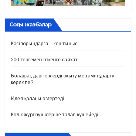
Соңғы жазбалар
Кәсіпорындарға – кең тыныс
200 теңгемен өткенге саяхат
Болашақ дәрігерлерді оқыту мерзімін ұзарту
керек пе?
Идея қаланы өзгертеді
Көлік жүргізушілеріне талап күшейеді