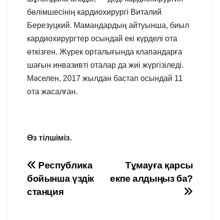
бөлімшесінің кардиохирургі Виталий
Березуцкий. Мамандардың айтуынша, биыл
кардиохирургтер осындай екі күрделі ота
өткізген. Жүрек орталығында клапандарға
шағын инвазивті оталар да жиі жүргізіледі.
Мәселен, 2017 жылдан бастап осындай 11
ота жасалған.
Өз тілшіміз.
Навигация
Республика
Тұмауға қарсы
бойынша үздік
екпе алдыңыз ба?
по
станция
записям