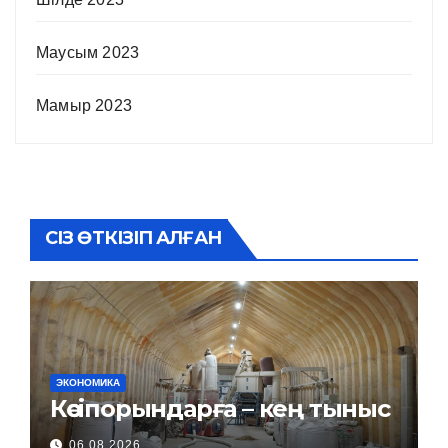
Маусым 2023
Мамыр 2023
СІЗ ӨТКІЗІП АЛҒАН
ЭКОНОМИКА
Кәсіпорындарға – кең тыныс
06.08.2026