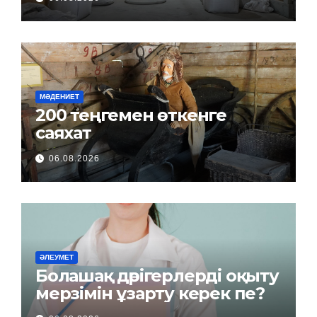
МӘДЕНИЕТ
200 теңгемен өткенге
саяхат
06.08.2026
ӘЛЕУМЕТ
Болашақ дәрігерлерді оқыту
мерзімін ұзарту керек пе?