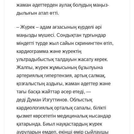
жаман әдеттерден аулақ болудың маңыз-
дылығын атап өтті.
– Жүрек – адам ағзасының күрделі әрі
маңызды мүшесі. Сондықтан тұрғындар
міндетті түрде жыл сайын скринингтен өтіп,
кардиограмма және жүректің
ультрадыбыстық талдауын жасату керек.
Жалпы, жүрек жұмысының бұзылуына
артериялық гипертензия, артық салмақ,
қозғалыстың аздығы, жаман әдеттер және
тағы басқа жайттар әсер етеді, —
деді Думан Изгуттинов. Облыстық
кардиологиялық орталық сапалы, білікті
қызмет көрсететін медициналық нысандар
қатарында. Биыл науқастардың жүрек
ауруларын емдеп, екінші өмір сыйлаушы