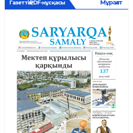
Мұрағат
Газеттің PDF-нұсқасы