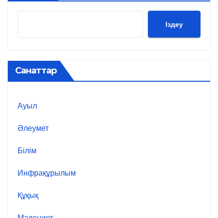
Іздеу
Санаттар
Ауыл
Әлеумет
Білім
Инфрақұрылым
Құқық
Мәдениет