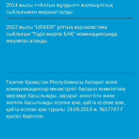
2014 жылы <<Алтын жұлдыз>> жалпыұлттық
сыйлығымен марапатталды.
2022 жылы “URKER” ұлттық журналистика
сыйлығын “Үздік өңірлік БАҚ” номинациясында
жеңімпаз атанды.
Газетке Қазақстан Республикасы Ақпарат және
коммуникациялар министрлігі Ақпарат комитетінің
мерзімді басылымды, ақпарат агенттігін және
желілік басылымды есепке қою, қайта есепке қою,
қайта есепке қою туралы 19.06.2019 ж. №17747-Г
куәлігі берілген.