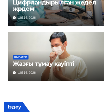
Цифрландырылған жедел
жәрдем
ШІЛ 16, 2026
ШИПАГЕР
Жазғы тұмау қауіпті
ШІЛ 16, 2026
Іздеу