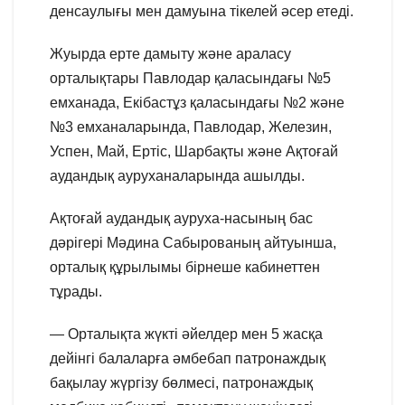
денсаулығы мен дамуына тікелей әсер етеді.
Жуырда ерте дамыту және араласу
орталықтары Павлодар қаласындағы №5
емханада, Екібастұз қаласындағы №2 және
№3 емханаларында, Павлодар, Железин,
Успен, Май, Ертіс, Шарбақты және Ақтоғай
аудандық ауруханаларында ашылды.
Ақтоғай аудандық ауруха-насының бас
дәрігері Мәдина Сабырованың айтуынша,
орталық құрылымы бірнеше кабинеттен
тұрады.
— Орталықта жүкті әйелдер мен 5 жасқа
дейінгі балаларға әмбебап патронаждық
бақылау жүргізу бөлмесі, патронаждық