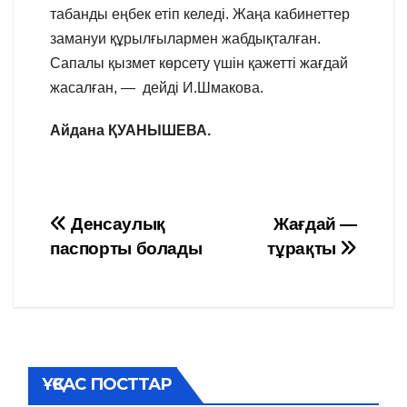
табанды еңбек етіп келеді. Жаңа кабинеттер
замануи құрылғылармен жабдықталған.
Сапалы қызмет көрсету үшін қажетті жағдай
жасалған, — дейді И.Шмакова.
Айдана ҚУАНЫШЕВА.
Навигация
Денсаулық
Жағдай —
паспорты болады
тұрақты
по
записям
ҰҚСАС ПОСТТАР