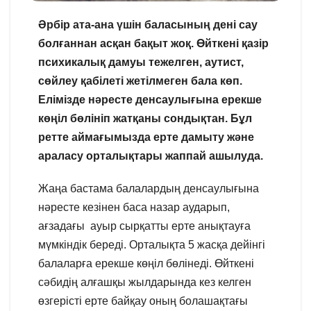
Әрбір ата-ана үшін баласының дені сау
болғаннан асқан бақыт жоқ. Өйткені қазір
психикалық дамуы тежелген, аутист,
сөйлеу қабілеті жетілмеген бала көп.
Елімізде нәресте денсаулығына ерекше
көңіл бөлініп жатқаны сондықтан. Бұл
ретте аймағымызда ерте дамыту және
араласу орталықтары жаппай ашылуда.
Жаңа бастама балалардың денсаулығына
нәресте кезінен баса назар аударып,
ағзадағы ауыр сырқатты ерте анықтауға
мүмкіндік береді. Орталықта 5 жасқа дейінгі
балаларға ерекше көңіл бөлінеді. Өйткені
сәбидің алғашқы жылдарында кез келген
өзгерісті ерте байқау оның болашақтағы