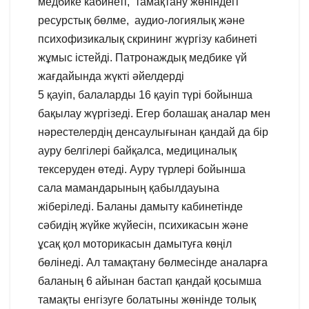
медбике кабинеті, тамақтану жөніндегі
ресурстық бөлме, аудио-логиялық және
психофизикалық скрининг жүргізу кабинеті
жұмыс істейді. Патронаждық медбике үй
жағдайында жүкті әйелдерді
5 қауіп, балаларды 16 қауіп түрі бойынша
бақылау жүргізеді. Егер болашақ аналар мен
нәрестелердің денсаулығынан қандай да бір
ауру белгілері байқалса, медициналық
тексеруден өтеді. Ауру түрлері бойынша
сала мамандарының қабылдауына
жіберіледі. Баланы дамыту кабинетінде
сәбидің жүйке жүйесін, психикасын және
ұсақ қол моторикасын дамытуға көңіл
бөлінеді. Ал тамақтану бөлмесінде аналарға
баланың 6 айынан бастап қандай қосымша
тамақты енгізуге болатыны жөнінде толық