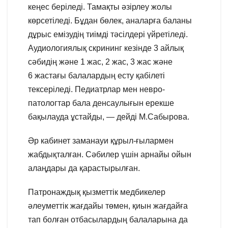
кеңес беріледі. Тамақты әзірлеу жолы
көрсетіледі. Бұдан бөлек, аналарға баланы
дұрыс емізудің тиімді тәсілдері үйретіледі.
Аудиологиялық скрининг кезінде 3 айлық
сәбидің және 1 жас, 2 жас, 3 жас және
6 жастағы балалардың есту қабілеті
тексеріледі. Педиатрлар мен невро-
патологтар бала денсаулығын ерекше
бақылауда ұстайды, — дейді М.Сабырова.
Әр кабинет заманауи құрыл-ғылармен
жабдықталған. Сәбилер үшін арнайы ойын
алаңдары да қарастырылған.
Патронаждық қызметтік медбикелер
әлеуметтік жағдайы төмен, қиын жағдайға
тап болған отбасылардың балаларына да