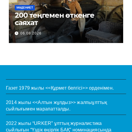
МӘДЕНИЕТ
200 теңгемен өткенге
саяхат
06.08.2026
Газет 1979 жылы <<Құрмет белгісі>> орденімен.
2014 жылы <<Алтын жұлдыз>> жалпыұлттық
сыйлығымен марапатталды.
2022 жылы “URKER” ұлттық журналистика
сыйлығын “Үздік өңірлік БАҚ” номинациясында