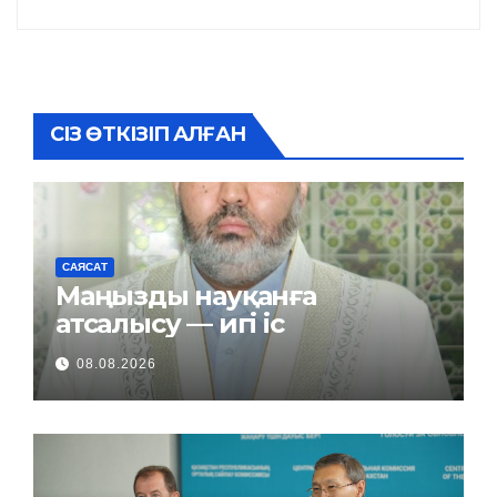
СІЗ ӨТКІЗІП АЛҒАН
САЯСАТ
Маңызды науқанға
атсалысу — игі іс
08.08.2026