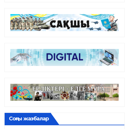
Соңғы жазбалар