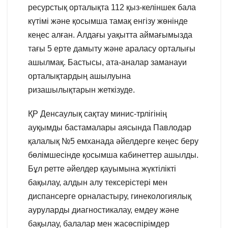
ресурстық орталықта 112 қыз-келіншек бала
күтімі және қосымша тамақ енгізу жөнінде
кеңес алған. Алдағы уақытта аймағымызда
тағы 5 ерте дамыту және араласу орталығы
ашылмақ. Бастысы, ата-аналар заманауи
орталықтардың ашылуына
ризашылықтарын жеткізуде.
ҚР Денсаулық сақтау минис-трлігінің
ауқымды бастамалары аясында Павлодар
қалалық №5 емханада әйелдерге кеңес беру
бөлімшесінде қосымша кабинеттер ашылды.
Бұл ретте әйелдер қауымына жүктілікті
бақылау, алдын алу тексерістері мен
диспансерге орналастыру, гинекологиялық
ауруларды диагностикалау, емдеу және
бақылау, балалар мен жасөспірімдер