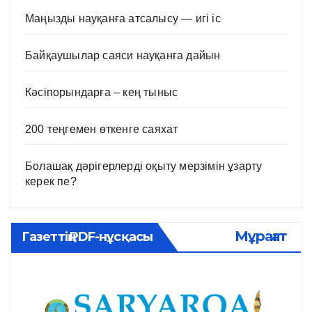
Маңызды науқанға атсалысу — игі іс
Байқаушылар саяси науқанға дайын
Кәсіпорындарға – кең тыныс
200 теңгемен өткенге саяхат
Болашақ дәрігерлерді оқыту мерзімін ұзарту
керек пе?
Мұрағат
Газеттің PDF-нұсқасы