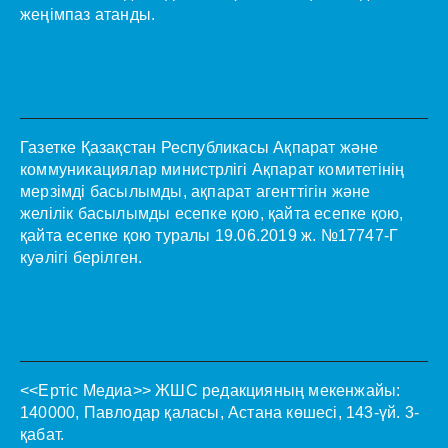
жеңімпаз атанды.
Газетке Қазақстан Республикасы Ақпарат және
коммуникациялар министрлігі Ақпарат комитетінің
мерзімді басылымды, ақпарат агенттігін және
желілік басылымды есепке қою, қайта есепке қою,
қайта есепке қою туралы 19.06.2019 ж. №17747-Г
куәлігі берілген.
<<Ертіс Медиа>>
ЖШС редакцияның мекенжайы:
140000, Павлодар қаласы, Астана көшесі, 143-үй. 3-
қабат.