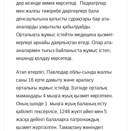
дер кезінде көмек көрсетеді. Педиатрлар
мен жалпы тәжірибе дәрігерлері бала
денсаулығына қатысты сұрақтары бар ата-
аналарды уақытылы қабылдайды.
Орталықта жұмыс істейтін медицина қызмет-
керлері арнайы даярлықтан өтеді. Олар ата-
аналармен тығыз байланыста жұмыс істеп,
кешенді қолдау көрсетеді.
Атап өтерлігі, Павлодар облы-сында жалпы
саны 16 ерте дамыту және араласу
орталығы жұмыс істейді. Бүгінде орталық
мамандары 4 мыңға жуық қызмет көрсеткен.
Оның ішінде 1 мыңға жуық баланың есту
қабілеті тексерілсе, 1248 жүкті әйел мен 5
жасқа дейінгі балаларға патронаждық
қызмет жүргізілген. Тамақтану жөніндегі