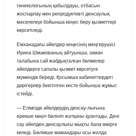
гинекологының қабылдауы, отбасын
жоспарлау мен репродуктивті денсаулық
мәселелері бойынша кеңес беру қызметтері
көрсетіледі.
Емханадағы әйелдер кеңесінің меңгерушісі
Ирина Шмакованың айтуынша, заман
талабына сай жабдықталған бөлмелер
әйелдерге сапалы қызмет көрсетуге
мүмкіндік береді. Қосымша кабинеттердегі
дәрігерлер бекітілген кесте бойынша жұмыс
істейді.
— Елімізде әйелдердің денсау-лығына
ерекше көңіл бөлініп жатқаны қуантады. Дені
сау әйелден денсаулығы мықты бала өмірге
келеді. Бөлімше мамандары осы жолда