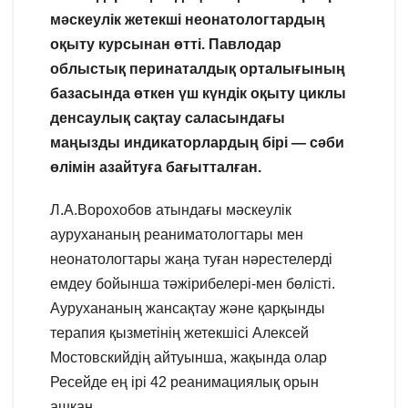
мәскеулік жетекші неонатологтардың
оқыту курсынан өтті. Павлодар
облыстық перинаталдық орталығының
базасында өткен үш күндік оқыту циклы
денсаулық сақтау саласындағы
маңызды индикаторлардың бірі — сәби
өлімін азайтуға бағытталған.
Л.А.Ворохобов атындағы мәскеулік
аурухананың реаниматологтары мен
неонатологтары жаңа туған нәрестелерді
емдеу бойынша тәжірибелері-мен бөлісті.
Аурухананың жансақтау және қарқынды
терапия қызметінің жетекшісі Алексей
Мостовскийдің айтуынша, жақында олар
Ресейде ең ірі 42 реанимациялық орын
ашқан.