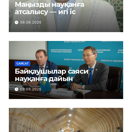
Маңызды науқанға
атсалысу — игі іс
08.08.2026
САЯСАТ
Байқаушылар саяси
науқанға дайын
08.08.2026