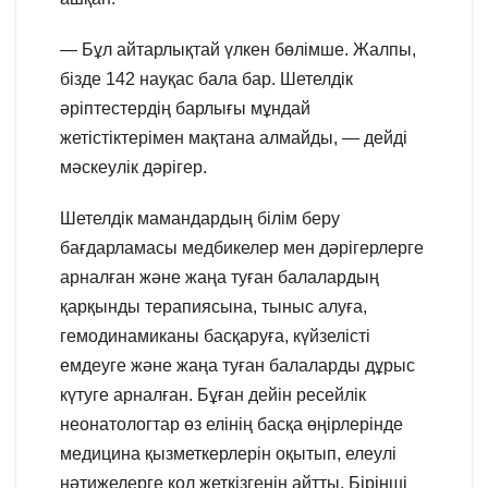
— Бұл айтарлықтай үлкен бөлімше. Жалпы,
бізде 142 науқас бала бар. Шетелдік
әріптестердің барлығы мұндай
жетістіктерімен мақтана алмайды, — дейді
мәскеулік дәрігер.
Шетелдік мамандардың білім беру
бағдарламасы медбикелер мен дәрігерлерге
арналған және жаңа туған балалардың
қарқынды терапиясына, тыныс алуға,
гемодинамиканы басқаруға, күйзелісті
емдеуге және жаңа туған балаларды дұрыс
күтуге арналған. Бұған дейін ресейлік
неонатологтар өз елінің басқа өңірлерінде
медицина қызметкерлерін оқытып, елеулі
нәтижелерге қол жеткізгенін айтты. Бірінші