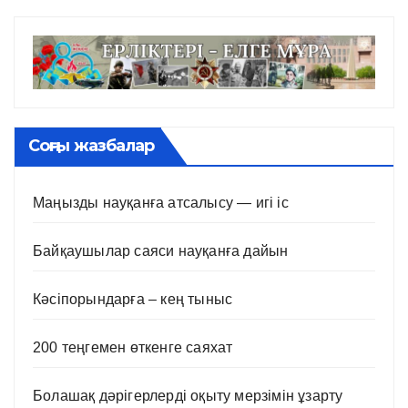
Соңғы жазбалар
Маңызды науқанға атсалысу — игі іс
Байқаушылар саяси науқанға дайын
Кәсіпорындарға – кең тыныс
200 теңгемен өткенге саяхат
Болашақ дәрігерлерді оқыту мерзімін ұзарту