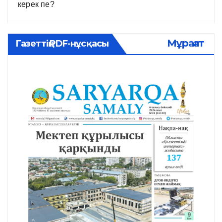
керек пе?
Мұрағат
Газеттің PDF-нұсқасы