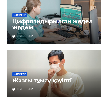
ШИПАГЕР
Цифрландырылған жедел
жәрдем
ШІЛ 16, 2026
ШИПАГЕР
Жазғы тұмау қауіпті
ШІЛ 16, 2026