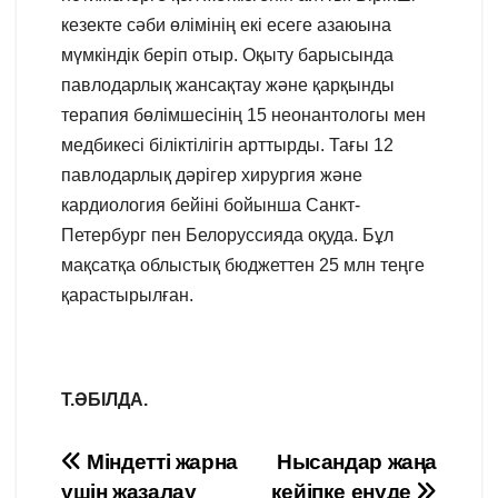
кезекте сәби өлімінің екі есеге азаюына
мүмкіндік беріп отыр. Оқыту барысында
павлодарлық жансақтау және қарқынды
терапия бөлімшесінің 15 неонантологы мен
медбикесі біліктілігін арттырды. Тағы 12
павлодарлық дәрігер хирургия және
кардиология бейіні бойынша Санкт-
Петербург пен Белоруссияда оқуда. Бұл
мақсатқа облыстық бюджеттен 25 млн теңге
қарастырылған.
Т.ӘБІЛДА.
Навигация
Міндетті жарна
Нысандар жаңа
үшін жазалау
кейіпке енуде