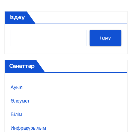
Іздеу
Іздеу
Санаттар
Ауыл
Әлеумет
Білім
Инфрақұрылым