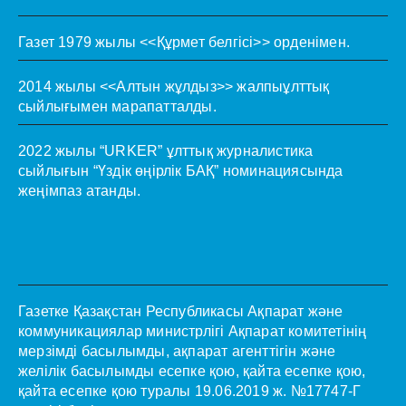
Газет 1979 жылы <<Құрмет белгісі>> орденімен.
2014 жылы <<Алтын жұлдыз>> жалпыұлттық
сыйлығымен марапатталды.
2022 жылы “URKER” ұлттық журналистика
сыйлығын “Үздік өңірлік БАҚ” номинациясында
жеңімпаз атанды.
Газетке Қазақстан Республикасы Ақпарат және
коммуникациялар министрлігі Ақпарат комитетінің
мерзімді басылымды, ақпарат агенттігін және
желілік басылымды есепке қою, қайта есепке қою,
қайта есепке қою туралы 19.06.2019 ж. №17747-Г