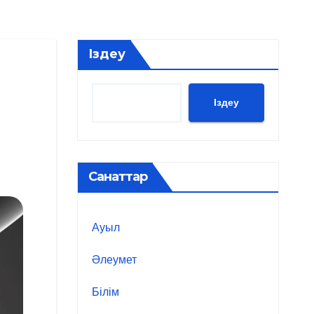
Іздеу
Іздеу
Санаттар
Ауыл
Әлеумет
Білім