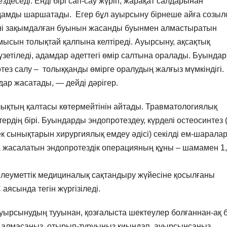
деседі. Енді бірі сап-сау жүріп, жарақат салдарынан
 адамды шаршатады. Егер бұл ауырсыну бірнеше айға созыл
шіні зақымдалған буынын жасанды буынмен алмастыратын
мысын толықтай қалпына келтіреді. Ауырсыну, ақсақтық
түзетіледі, адамдар әдеттегі өмір салтына оралады. Буында
тез салу – толыққанды өмірге оралудың жалғыз мүмкіндігі.
ар жасатады, — дейді дәрігер.
алықтың қалтасы көтермейтінін айтады. Травматологиялық
рдің бірі. Буындарды эндопротездеу, күрделі остеосинтез 
к сынықтарын хирургиялық емдеу әдісі) секілді ем-шарала
ға жасалатын эндопротездік операцияның құны – шамамен 1
 әлеуметтік медициналық сақтандыру жүйесіне қосылғаны
ясында тегін жүргізіледі.
уырсынудың тууынан, қозғалыста шектеулер болғаннан-ақ б
те алмасаңыз, отырып-тұруыңыз қиындап, ауырсынсаңыз,