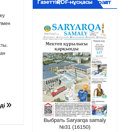
Мұрағат
Газеттің PDF-нұсқасы
деу
олмен
сты.
нан
ді
Выбрать Saryarqa samaly
№31 (16150)