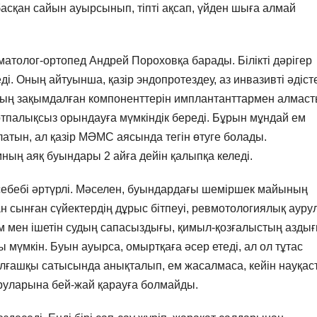
сқан сайын ауырсынып, тіпті ақсап, үйден шыға алмай
толог-ортопед Андрей Пороховқа барады. Білікті дәрігер
ді. Оның айтуынша, қазір эндопротездеу, аз инвазивті әдіст
ың зақымдалған компоненттерін имплантанттармен алмас
ртпалықсыз орындауға мүмкіндік береді. Бұрын мұндай ем
олатын, ал қазір МӘМС аясында тегін өтуге болады.
ның аяқ буындары 2 айға дейін қалыпқа келеді.
ебебі әртүрлі. Мәселен, буындардағы шеміршек майының
н сынған сүйектердің дұрыс бітпеуі, ревмотологиялық ауру
м мен ішетін судың сапасыздығы, қимыл-қозғалыстың аздығ
 мүмкін. Буын ауырса, омыртқаға әсер етеді, ал ол тұтас
лғашқы сатысында анықталып, ем жасалмаса, кейін науқас
уруларына бей-жай қарауға болмайды.