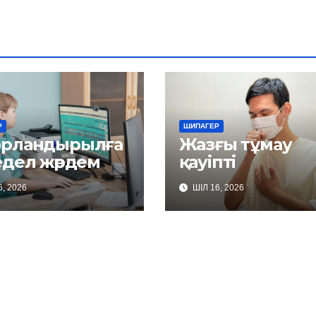
Р
ШИПАГЕР
рландырылға
Жазғы тұмау
едел жәрдем
қауіпті
, 2026
ШІЛ 16, 2026