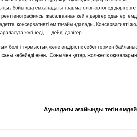
йыңыз бойынша емханадағы травматолог-ортопед дәрігерге
ң рентгенографиясы жасалғаннан кейін дәрігер одан әрі ем
 әдетте, консервативті ем тағайындалады. Консервативті ж
раласуға жүгінеді, — дейді дәрігер.
 бөлігі тұрмыстық және өндірістік себептермен байланы
 саны көбейеді екен. Сонымен қатар, жол-көлік оқиғалары
Ауылдағы ағайынды тегін емдей