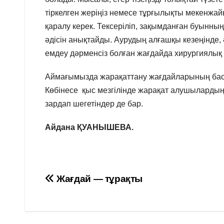
тіркелген жеріңіз немесе тұрғылықты мекенжа
қаралу керек. Тексеріліп, зақымданған буынны
әдісін анықтайды. Аурудың алғашқы кезеңінде,
емдеу дәрменсіз болған жағдайда хирургиялық а
Аймағымызда жарақаттану жағдайларының басым
Көбінесе қыс мезгілінде жарақат алушылардың
зардап шегетіндер де бар.
Айдана ҚУАНЫШЕВА.
Навигация
Жағдай — тұрақты
по
записям