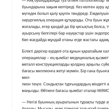
— Аяқ буындарында туа біткен патологиялар кез
буындарына зақым келтіреді. Кез келген ауру
мүгедек болып қалу қаупін төндіреді. Емделу
хирургиялық операция құтқарады. Ота буын жұ
жоғалады, егер қандай да бір қисықтық болса, 
ауырсыну белгілері бар науқастар үшін эндопро
Көп жағдайда мұндай отаны егде жастағы адамд
Білікті дәрігер күрделі ота құнын қарапайым х
операциялар – ең қымбат медициналық қызметте
металл конструкцияларды қолдану арқылы сүйе
бағасы миллионға жетуі мүмкін. Бір ғана буын
мил-
лион теңге. Сондықтан тұрғындардың міндетті
маңызды. Өйткені бағасы қымбат оталар МӘМС а
— Негізі буынның ауыратынын тұрақты түрде а
болады. Мысалы, егер тізеңізді толықтай түзе