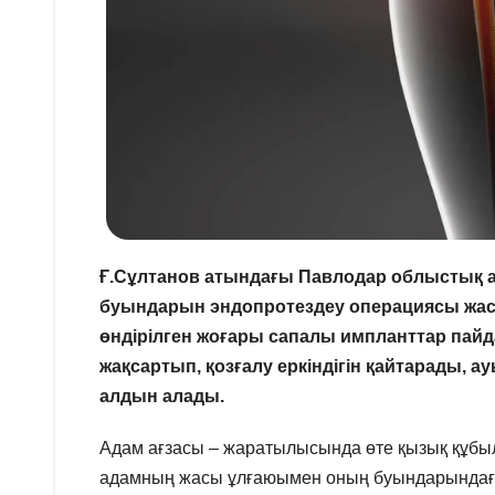
Ғ.Сұлтанов атындағы Павлодар облыстық а
буындарын эндопротездеу операциясы жас
өндірілген жоғары сапалы импланттар пай
жақсартып, қозғалу еркіндігін қайтарады, 
алдын алады.
Адам ағзасы – жаратылысында өте қызық құбылы
адамның жасы ұлғаюымен оның буындарындағы 