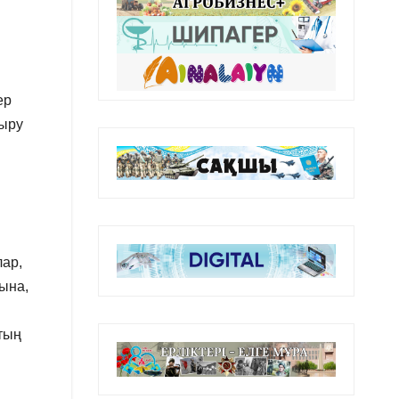
ер
тыру
лар,
ына,
тың