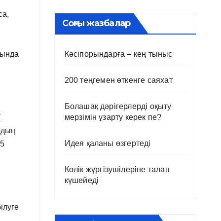
са,
Соңғы жазбалар
Кәсіпорындарға – кең тыныс
рында
200 теңгемен өткенге саяхат
Болашақ дәрігерлерді оқыту
мерзімін ұзарту керек пе?
(
рдың
Идея қаланы өзгертеді
,5
Көлік жүргізушілеріне талап
күшейеді
ілуге