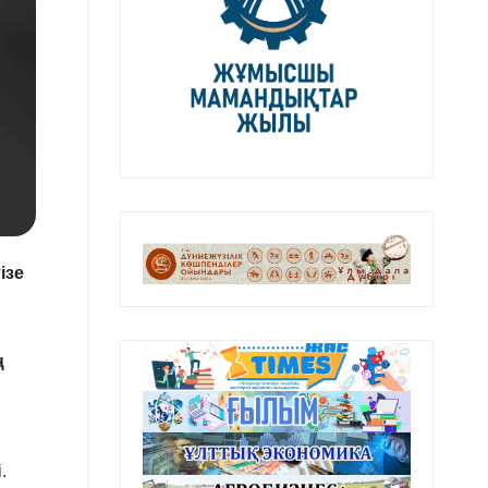
ізе
ң
.