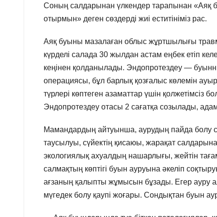
Соның салдарынан үлкендер тарапынан «Аяқ ба
отырмын» деген сөздерді жиі еститініміз рас.
Аяқ буыны мазалаған облыс жұртшылығы травма
күрделі салада 30 жылдан астам еңбек етіп келе
кеңінен қолданылады. Эндопротездеу — буынн
операциясы, бұл барлық қозғалыс көлемін ауы
түрлері көптеген азаматтар үшін қолжетімсіз б
Эндопротездеу отасы 2 сағатқа созылады, адам
Мамандардың айтуынша, аурудың пайда болу с
таусылуы, сүйектің қисаюы, жарақат салдарына
экологиялық ахуалдың нашарлығы, жейтін таға
салмақтың көптігі буын ауруына әкеліп соқтыруы
ағзаның қалыпты жұмысын бұзады. Егер ауру а
мүгедек болу қаупі жоғары. Сондықтан буын а