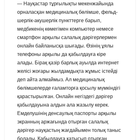
— Науқастар тұрғылықты мекенжайында
орналасқан медициналық бөлімше, фельд-
шерлік-акушерлік пункттерге барып,
медбикенің көмегімен компьютер немесе
смартфон арқылы салалық дәрігерлермен
онлайн байланысқа шығады. Өзінің ұялы
телефоны арқылы да қабылдауға кіре
алады. Бірақ қазір барлық ауылда интернет
желісі жоғары жылдамдықта жұмыс істейді
деп айта алмаймыз. Ал медициналық
бөлімшелерде ғаламторға қосылу мүмкіндігі
қарастырылған. Онлайн негіздегі дәрігер
қабылдауына алдын ала жазылу керек.
Емделушінің денсаулық паспорты арқылы
экранның аржағында отырған салалық
дәрігер науқастың жағдайымен толық таныс
болады. Қабылдауға қатысып отырған