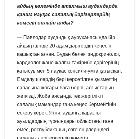
айдың көлемінде аталмыш аудандарда
қанша науқас салалық дәрігерлердің
көмегін онлайн алды?
— Павлодар аудандық ауруханасында бір
айдың ішінде 20 адам дәрігердің кеңесін
қашықтан алған. Бұдан бөлек, эндокринолог,
кардиолог және жалпы тәжірибе дәрігерінің
қатысуымен 5 науқас консили-умға қатысқан.
Емделушілердің бәрі көрсетілген қызметтің
сапасына жоғары баға беріп, алғыстарын
жеткізді. Жоба аясында тек жергілікті
салалық мамандар ғана кеңес бермейтінін
ескеру керек. Яғни, ауданға қарасты
ауылдардың тұрғындары облыстағы ғана
емес, республиканың өзге өңірлеріндегі
салалық дәрігерлердің көмегін