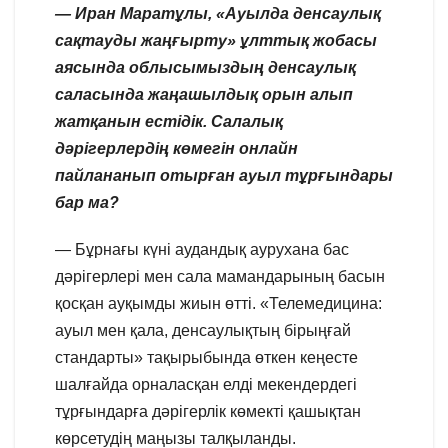
— Иран Маратұлы, «Ауылда денсаулық
сақтауды жаңғырту» ұлттық жобасы
аясында облысымыздың денсаулық
саласында жаңашылдық орын алып
жатқанын естідік. Салалық
дәрігерлердің көмегін онлайн
пайлананып отырған ауыл тұрғындары
бар ма?
— Бұрнағы күні аудандық аурухана бас
дәрігерлері мен сала мамандарының басын
қосқан ауқымды жиын өтті. «Телемедицина:
ауыл мен қала, денсаулықтың бірыңғай
стандарты» тақырыбында өткен кеңесте
шалғайда орналасқан елді мекендердегі
тұрғындарға дәрігерлік көмекті қашықтан
көрсетудің маңызы талқыланды.