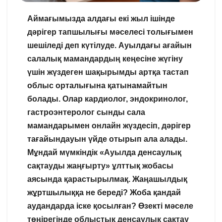
Аймағымызда алдағы екі жыл ішінде
дәрігер тапшылығы мәселесі толығымен
шешіледі деп күтілуде. Ауылдағы ағайын
салалық мамандардың кеңесіне жүгіну
үшін жүздеген шақырымды артқа тастап
облыс орталығына қатынамайтын
болады. Олар кардиолог, эндокринолог,
гастроэнтеролог сынды сала
мамандарымен онлайн жүздесіп, дәрігер
тағайындауын үйде отырып ала алады.
Мұндай мүмкіндік «Ауылда денсаулық
сақтауды жаңғырту» ұлттық жобасы
аясында қарастырылмақ. Жаңашылдық
жұртшылыққа не береді? Жоба қандай
аудандарда іске қосылған? Өзекті мәселе
төңірегінде облыстық денсаулық сақтау