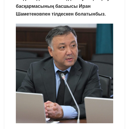
басқармасының басшысы Иран
Шаметековпен тілдескен болатынбыз.