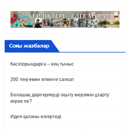
Соңғы жазбалар
Кәсіпорындарға – кең тыныс
200 теңгемен өткенге саяхат
Болашақ дәрігерлерді оқыту мерзімін ұзарту
керек пе?
Идея қаланы өзгертеді