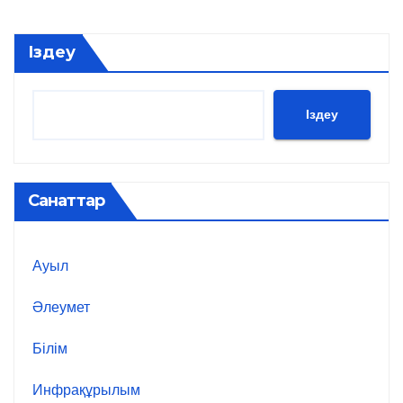
Іздеу
Іздеу
Санаттар
Ауыл
Әлеумет
Білім
Инфрақұрылым