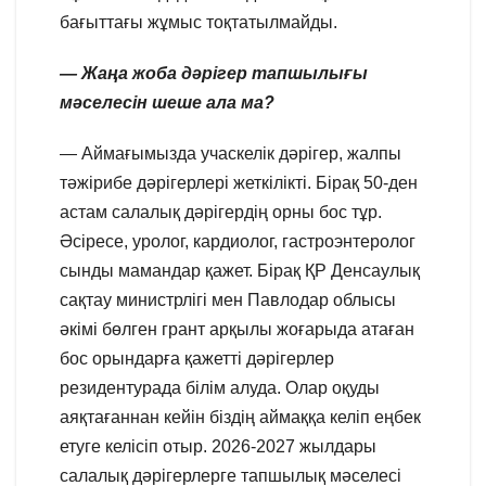
бағыттағы жұмыс тоқтатылмайды.
— Жаңа жоба дәрігер тапшылығы
мәселесін шеше ала ма?
— Аймағымызда учаскелік дәрігер, жалпы
тәжірибе дәрігерлері жеткілікті. Бірақ 50-ден
астам салалық дәрігердің орны бос тұр.
Әсіресе, уролог, кардиолог, гастроэнтеролог
сынды мамандар қажет. Бірақ ҚР Денсаулық
сақтау министрлігі мен Павлодар облысы
әкімі бөлген грант арқылы жоғарыда атаған
бос орындарға қажетті дәрігерлер
резидентурада білім алуда. Олар оқуды
аяқтағаннан кейін біздің аймаққа келіп еңбек
етуге келісіп отыр. 2026-2027 жылдары
салалық дәрігерлерге тапшылық мәселесі