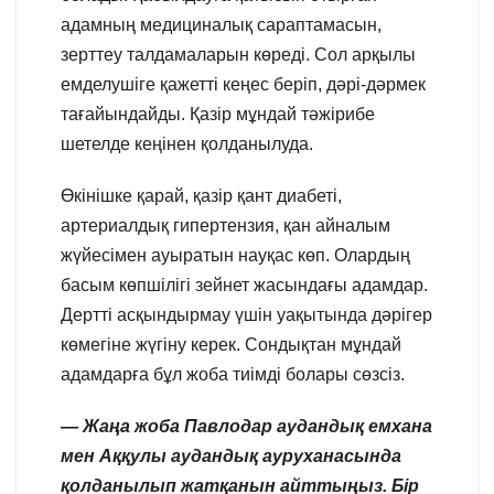
адамның медициналық сараптамасын,
зерттеу талдамаларын көреді. Сол арқылы
емделушіге қажетті кеңес беріп, дәрі-дәрмек
тағайындайды. Қазір мұндай тәжірибе
шетелде кеңінен қолданылуда.
Өкінішке қарай, қазір қант диабеті,
артериалдық гипертензия, қан айналым
жүйесімен ауыратын науқас көп. Олардың
басым көпшілігі зейнет жасындағы адамдар.
Дертті асқындырмау үшін уақытында дәрігер
көмегіне жүгіну керек. Сондықтан мұндай
адамдарға бұл жоба тиімді болары сөзсіз.
— Жаңа жоба Павлодар аудандық емхана
мен Аққулы аудандық ауруханасында
қолданылып жатқанын айттыңыз. Бір