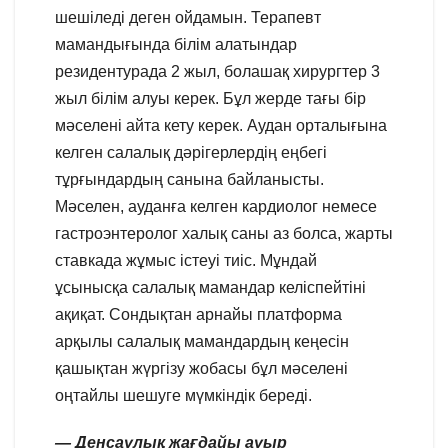
шешіледі деген ойдамын. Терапевт
мамандығында білім алатындар
резидентурада 2 жыл, болашақ хирургтер 3
жыл білім алуы керек. Бұл жерде тағы бір
мәселені айта кету керек. Аудан орталығына
келген салалық дәрігерлердің еңбегі
тұрғындардың санына байланысты.
Мәселен, ауданға келген кардиолог немесе
гастроэнтеролог халық саны аз болса, жарты
ставкада жұмыс істеуі тиіс. Мұндай
ұсынысқа салалық мамандар келіспейтіні
ақиқат. Сондықтан арнайы платформа
арқылы салалық мамандардың кеңесін
қашықтан жүргізу жобасы бұл мәселені
оңтайлы шешуге мүмкіндік береді.
— Денсаулық жағдайы ауыр