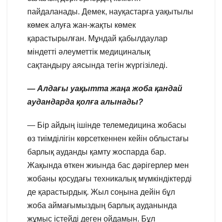
пайдаланады. Демек, науқастарға уақытылы
көмек алуға жан-жақты көмек
қарастырылған. Мұндай қабылдаулар
міндетті әлеуметтік медициналық
сақтандыру аясында тегін жүргізіледі.
— Алдағы уақытта жаңа жоба қандай
аудандарда қолға алынады?
— Бір айдың ішінде телемедицина жобасы
өз тиімділігін көрсеткеннен кейін облыстағы
барлық ауданды қамту жоспарда бар.
Жақында өткен жиында бас дәрігерлер мен
жобаны қосудағы техникалық мүмкіндіктерді
де қарастырдық. Жыл соңына дейін бұл
жоба аймағымыздың барлық ауданында
жұмыс істейді деген ойдамын. Бұл