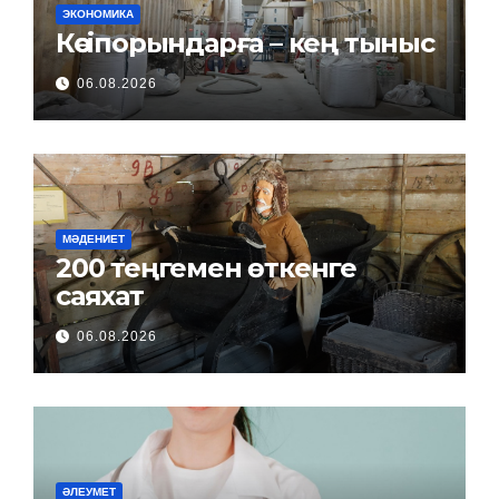
ЭКОНОМИКА
Кәсіпорындарға – кең тыныс
06.08.2026
МӘДЕНИЕТ
200 теңгемен өткенге
саяхат
06.08.2026
ӘЛЕУМЕТ