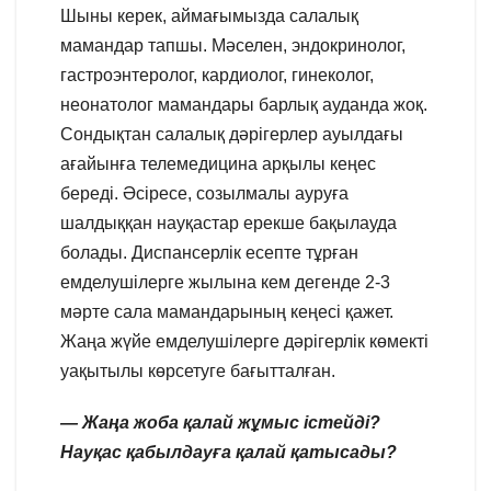
Шыны керек, аймағымызда салалық
мамандар тапшы. Мәселен, эндокринолог,
гастроэнтеролог, кардиолог, гинеколог,
неонатолог мамандары барлық ауданда жоқ.
Сондықтан салалық дәрігерлер ауылдағы
ағайынға телемедицина арқылы кеңес
береді. Әсіресе, созылмалы ауруға
шалдыққан науқастар ерекше бақылауда
болады. Диспансерлік есепте тұрған
емделушілерге жылына кем дегенде 2-3
мәрте сала мамандарының кеңесі қажет.
Жаңа жүйе емделушілерге дәрігерлік көмекті
уақытылы көрсетуге бағытталған.
— Жаңа жоба қалай жұмыс істейді?
Науқас қабылдауға қалай қатысады?