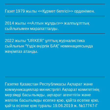
Газет 1979 жылы <<Құрмет белгісі>> орденімен.
2014 жылы <<Алтын жұлдыз>> жалпыұлттық
сыйлығымен марапатталды.
2022 жылы “URKER” ұлттық журналистика
сыйлығын “Үздік өңірлік БАҚ” номинациясында
жеңімпаз атанды.
Газетке Қазақстан Республикасы Ақпарат және
коммуникациялар министрлігі Ақпарат комитетінің
мерзімді басылымды, ақпарат агенттігін және
желілік басылымды есепке қою, қайта есепке қою,
қайта есепке қою туралы 19.06.2019 ж. №17747-Г