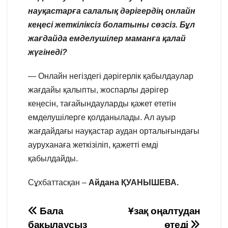
науқастарға салалық дәрігердің онлайн
кеңесі жеткіліксіз болатыны сөзсіз. Бұл
жағдайда емделушілер маманға қалай
жүгінеді?
— Онлайн негіздегі дәрігерлік қабылдаулар
жағдайы қалыпты, жоспарлы дәрігер
кеңесін, тағайындауларды қажет ететін
емделушілерге қолданылады. Ал ауыр
жағдайдағы науқастар аудан орталығындағы
ауруханаға жеткізіліп, қажетті емді
қабылдайды.
Сұхбаттасқан –
Айдана ҚУАНЫШЕВА.
Навигация
Бала
Ұзақ оңалтудан
бақылаусыз
өтеді