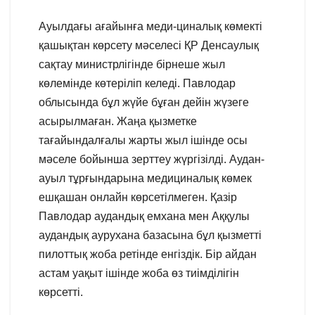
Ауылдағы ағайынға меди-циналық көмекті
қашықтан көрсету мәселесі ҚР Денсаулық
сақтау министрлігінде бірнеше жыл
көлемінде көтеріліп келеді. Павлодар
облысында бұл жүйе бұған дейін жүзеге
асырылмаған. Жаңа қызметке
тағайындалғалы жарты жыл ішінде осы
мәселе бойынша зерттеу жүргізілді. Аудан-
ауыл тұрғындарына медициналық көмек
ешқашан онлайн көрсетілмеген. Қазір
Павлодар аудандық емхана мен Аққулы
аудандық аурухана базасына бұл қызметті
пилоттық жоба ретінде енгіздік. Бір айдан
астам уақыт ішінде жоба өз тиімділігін
көрсетті.