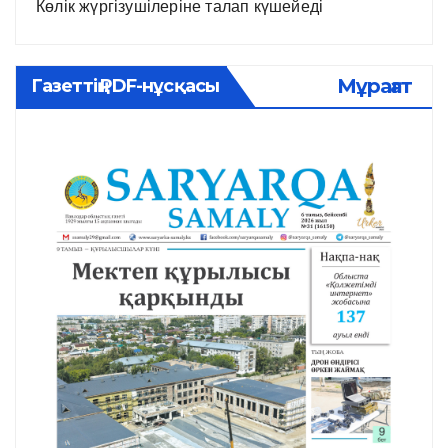
Көлік жүргізушілеріне талап күшейеді
Мұрағат
Газеттің PDF-нұсқасы