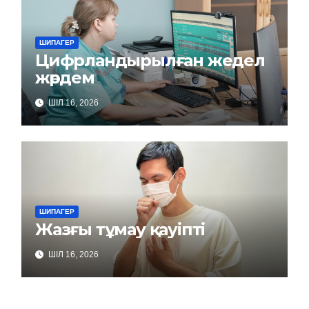
ШИПАГЕР
Цифрландырылған жедел
жәрдем
ШІЛ 16, 2026
ШИПАГЕР
Жазғы тұмау қауіпті
ШІЛ 16, 2026