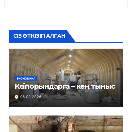
СІЗ ӨТКІЗІП АЛҒАН
ЭКОНОМИКА
Кәсіпорындарға – кең тыныс
06.08.2026