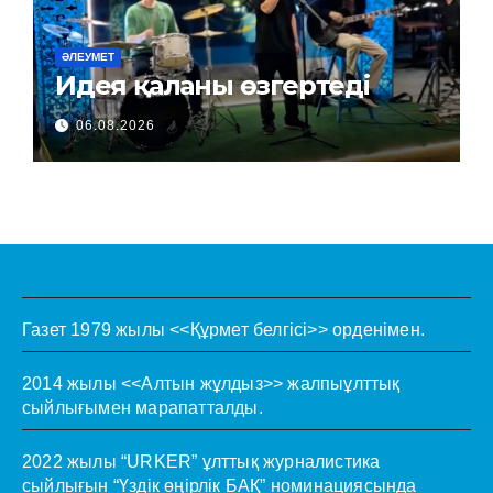
ӘЛЕУМЕТ
Идея қаланы өзгертеді
06.08.2026
Газет 1979 жылы <<Құрмет белгісі>> орденімен.
2014 жылы <<Алтын жұлдыз>> жалпыұлттық
сыйлығымен марапатталды.
2022 жылы “URKER” ұлттық журналистика
сыйлығын “Үздік өңірлік БАҚ” номинациясында