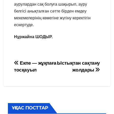
аурулардан сақ болуға шақырып, ауру
белгісі анықталған сәтте бірден емдеу
мекемелерінің көмегіне жүгіну керектігін
ескертуде.
Нұржайна ШОДЫР.
Навигация
Екпе — жұқпаға
Ыстықтан сақтану
тосқауыл
жолдары
по
записям
ҰҚСАС ПОСТТАР