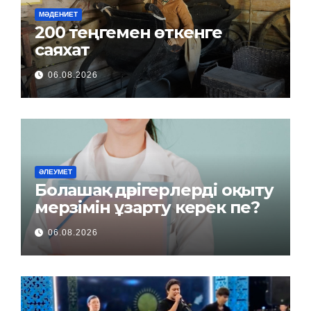
МӘДЕНИЕТ
200 теңгемен өткенге
саяхат
06.08.2026
ӘЛЕУМЕТ
Болашақ дәрігерлерді оқыту
мерзімін ұзарту керек пе?
06.08.2026