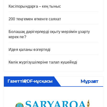
Кәсіпорындарға – кең тыныс
200 теңгемен өткенге саяхат
Болашақ дәрігерлерді оқыту мерзімін ұзарту
керек пе?
Идея қаланы өзгертеді
Көлік жүргізушілеріне талап күшейеді
Мұрағат
Газеттің PDF-нұсқасы