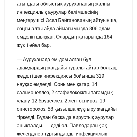
атындағы облыстық аурухананың жалпы
инпекциялық аурулар бөлімшесінің
меңгерушісі Әсел Байғанованың айтуынша,
соңғы алты айда аймағымызда 806 адам
емделіп шыққан. Олардың қатарында 164
жүкті әйел бар.
— Ауруханада ем-дом алған бұл
адамдардың жағдайы туралы айтар болсақ,
жедел ішек инфекциясы бойынша 319
науқас емделді. Сонымен қатар, 14
сальмонеллез, 2 стафилококкты тағамдық
улану, 12 бруцеллез, 2 лептоспироз, 19
описторохоз, 58 қызылша жұқтыру жағдайы
тіркелді. Бұдан басқа да вирустық аурулар
анықталды, — деді ол. Павлодарлық ақ
желеңділер тұрғындарды инфекциялық