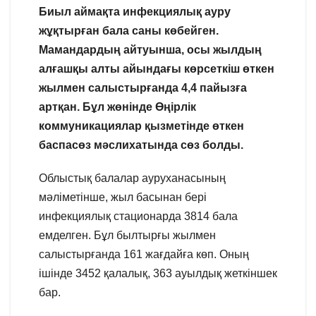
Биыл аймақта инфекциялық ауру
жұқтырған бала саны көбейген.
Мамандардың айтуынша, осы жылдың
алғашқы алты айындағы көрсеткіш өткен
жылмен салыстырғанда 4,4 пайызға
артқан. Бұл жөнінде Өңірлік
коммуникациялар қызметінде өткен
баспасөз мәслихатында сөз болды.
Облыстық балалар ауруханасының
мәліметінше, жыл басынан бері
инфекциялық стационарда 3814 бала
емделген. Бұл былтырғы жылмен
салыстырғанда 161 жағдайға көп. Оның
ішінде 3452 қалалық, 363 ауылдық жеткіншек
бар.