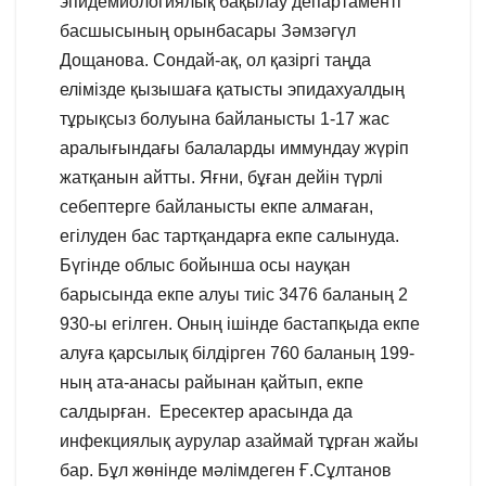
эпидемиологиялық бақылау департаменті
басшысының орынбасары Зәмзәгүл
Дощанова. Сондай-ақ, ол қазіргі таңда
елімізде қызышаға қатысты эпидахуалдың
тұрықсыз болуына байланысты 1-17 жас
аралығындағы балаларды иммундау жүріп
жатқанын айтты. Яғни, бұған дейін түрлі
себептерге байланысты екпе алмаған,
егілуден бас тартқандарға екпе салынуда.
Бүгінде облыс бойынша осы науқан
барысында екпе алуы тиіс 3476 баланың 2
930-ы егілген. Оның ішінде бастапқыда екпе
алуға қарсылық білдірген 760 баланың 199-
ның ата-анасы райынан қайтып, екпе
салдырған. Ересектер арасында да
инфекциялық аурулар азаймай тұрған жайы
бар. Бұл жөнінде мәлімдеген Ғ.Сұлтанов