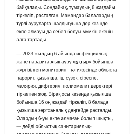
байқалады. Сондай-ақ, тұмаудың 8 жағдайы
тіркеліп, расталған. Мамандар балалардың
түрлі ауруларға шалдығуына дер кезінде
екпе алмауы да себеп болуы мүмкін екенін
алға тартады.
— 2023 жылдың 6 айында инфекциялық
және паразитарлық ауру жұқтыру бойынша
жүргізілген мониторинг нәтижесінде облыста
парорит, қызылша, іш сүзек, сіреспе,
малярия, дифтерия, полиомелит деректері
тіркелген жоқ. Бірақ осы кезеңде қызылша
бойынша 16 оң жағдай тіркеліп, 8 балада
қызылша зертханалық деңгейде расталды.
Олардың 6-уы екпе алмаған болып шықты,
— дейді облыстық санитариялық-