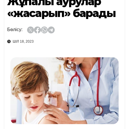
Жұқпалы аурулар
«жасарып» барады
Бөлісу:
ШІЛ 18, 2023