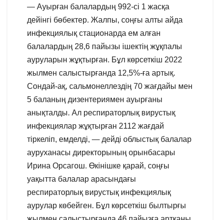
— Ауырған балалардың 992-сі 1 жасқа
дейінгі бөбектер. Жалпы, соңғы алты айда
инфекциялық стационарда ем алған
балалардың 28,6 пайызы ішектің жұқпалы
ауруларын жұқтырған. Бұл көрсеткіш 2022
жылмен салыстырғанда 12,5%-ға артық.
Сондай-ақ, сальмонеллездің 70 жағдайы мен
5 баланың дизентериямен ауырғаны
анықталды. Ал респираторлық вирустық
инфекциялар жұқтырған 2112 жағдай
тіркеліп, емделді, — дейді облыстық балалар
ауруханасы директорының орынбасары
Ирина Орсагош. Өкінішке қарай, соңғы
уақытта балалар арасындағы
респираторлық вирустық инфекциялық
аурулар көбейген. Бұл көрсеткіш былтырғы
жылмен салыстырғанда 46 пайызға артқаны