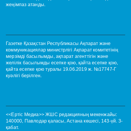
жеңімпаз атанды.
Газетке Қазақстан Республикасы Ақпарат және
коммуникациялар министрлігі Ақпарат комитетінің
мерзімді басылымды, ақпарат агенттігін және
желілік басылымды есепке қою, қайта есепке қою,
қайта есепке қою туралы 19.06.2019 ж. №17747-Г
куәлігі берілген.
<<Ертіс Медиа>>
ЖШС редакцияның мекенжайы:
140000, Павлодар қаласы, Астана көшесі, 143-үй. 3-
қабат.