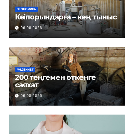
ЭКОНОМИКА
Кәсіпорындарға – кең тыныс
06.08.2026
МӘДЕНИЕТ
200 теңгемен өткенге
саяхат
06.08.2026