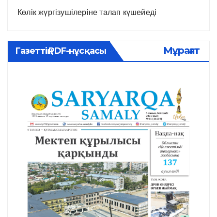
Көлік жүргізушілеріне талап күшейеді
Мұрағат
Газеттің PDF-нұсқасы