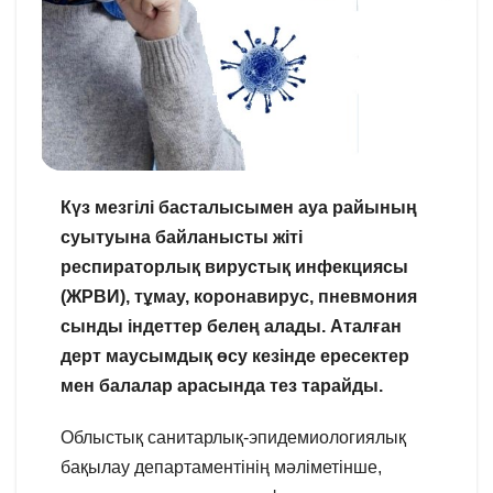
Күз мезгілі басталысымен ауа райының
суытуына байланысты жіті
респираторлық вирустық инфекциясы
(ЖРВИ), тұмау, коронавирус, пневмония
сынды індеттер белең алады. Аталған
дерт маусымдық өсу кезінде ересектер
мен балалар арасында тез тарайды.
Облыстық санитарлық-эпидемиологиялық
бақылау департаментінің мәліметінше,