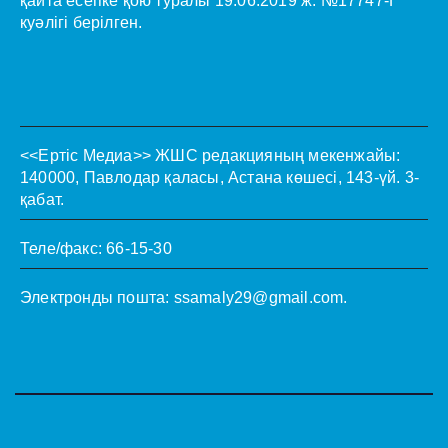
қайта есепке қою туралы 19.06.2019 ж. №17747-Г
куәлігі берілген.
<<Ертіс Медиа>>
ЖШС редакцияның мекенжайы:
140000, Павлодар қаласы, Астана көшесі, 143-үй. 3-
қабат.
Теле/факс: 66-15-30
Электронды пошта:
ssamaly29@gmail.com
.