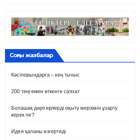
Соңғы жазбалар
Кәсіпорындарға – кең тыныс
200 теңгемен өткенге саяхат
Болашақ дәрігерлерді оқыту мерзімін ұзарту
керек пе?
Идея қаланы өзгертеді