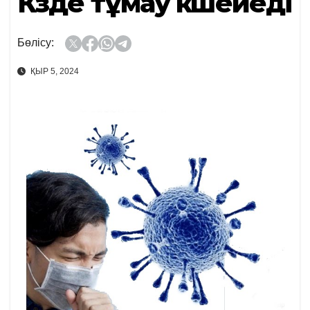
Күзде тұмау күшейеді
Бөлісу:
ҚЫР 5, 2024