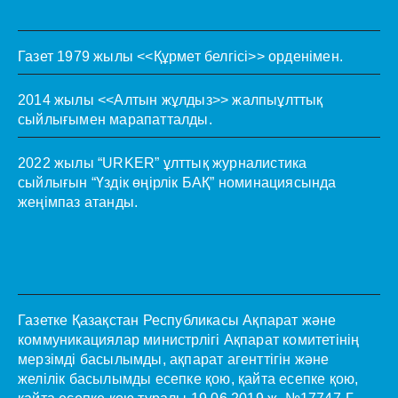
Газет 1979 жылы <<Құрмет белгісі>> орденімен.
2014 жылы <<Алтын жұлдыз>> жалпыұлттық
сыйлығымен марапатталды.
2022 жылы “URKER” ұлттық журналистика
сыйлығын “Үздік өңірлік БАҚ” номинациясында
жеңімпаз атанды.
Газетке Қазақстан Республикасы Ақпарат және
коммуникациялар министрлігі Ақпарат комитетінің
мерзімді басылымды, ақпарат агенттігін және
желілік басылымды есепке қою, қайта есепке қою,