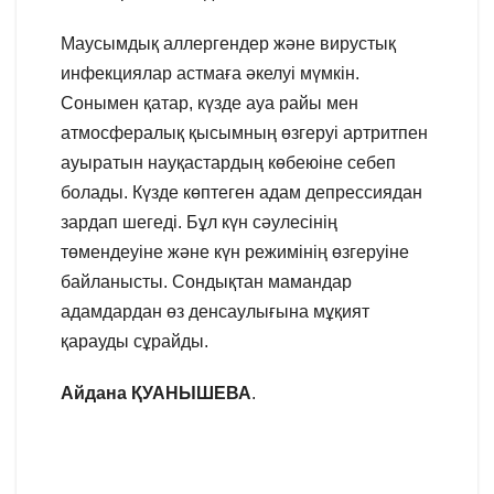
Маусымдық аллергендер және вирустық
инфекциялар астмаға әкелуі мүмкін.
Сонымен қатар, күзде ауа райы мен
атмосфералық қысымның өзгеруі артритпен
ауыратын науқастардың көбеюіне себеп
болады. Күзде көптеген адам депрессиядан
зардап шегеді. Бұл күн сәулесінің
төмендеуіне және күн режимінің өзгеруіне
байланысты. Сондықтан мамандар
адамдардан өз денсаулығына мұқият
қарауды сұрайды.
Айдана ҚУАНЫШЕВА
.