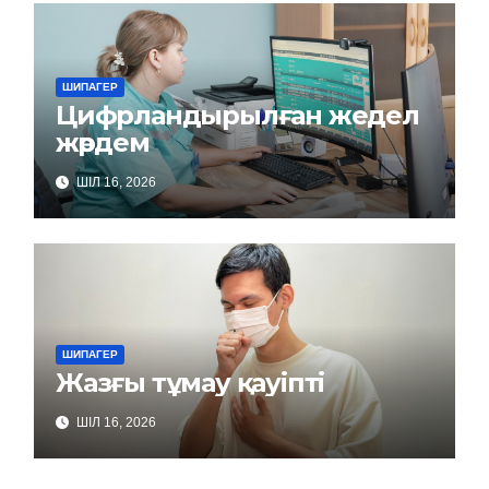
ШИПАГЕР
Цифрландырылған жедел
жәрдем
ШІЛ 16, 2026
ШИПАГЕР
Жазғы тұмау қауіпті
ШІЛ 16, 2026