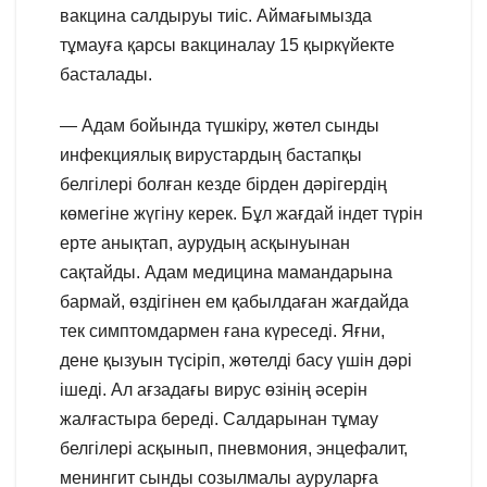
вакцина салдыруы тиіс. Аймағымызда
тұмауға қарсы вакциналау 15 қыркүйекте
басталады.
— Адам бойында түшкіру, жөтел сынды
инфекциялық вирустардың бастапқы
белгілері болған кезде бірден дәрігердің
көмегіне жүгіну керек. Бұл жағдай індет түрін
ерте анықтап, аурудың асқынуынан
сақтайды. Адам медицина мамандарына
бармай, өздігінен ем қабылдаған жағдайда
тек симптомдармен ғана күреседі. Яғни,
дене қызуын түсіріп, жөтелді басу үшін дәрі
ішеді. Ал ағзадағы вирус өзінің әсерін
жалғастыра береді. Салдарынан тұмау
белгілері асқынып, пневмония, энцефалит,
менингит сынды созылмалы ауруларға