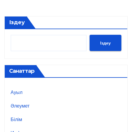
Іздеу
Іздеу
Санаттар
Ауыл
Әлеумет
Білім