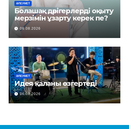
ӘЛЕУМЕТ
Болашақ дәрігерлерді оқыту
мерзімін ұзарту керек пе?
06.08.2026
ӘЛЕУМЕТ
Идея қаланы өзгертеді
06.08.2026