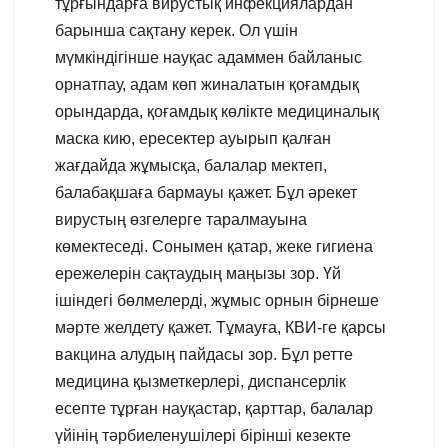
тұрғындарға вирустық инфекциялардан
барынша сақтану керек. Ол үшін
мүмкіндігінше науқас адаммен байланыс
орнатпау, адам көп жиналатын қоғамдық
орындарда, қоғамдық көлікте медициналық
маска кию, ересектер ауырып қалған
жағдайда жұмысқа, балалар мектеп,
балабақшаға бармауы қажет. Бұл әрекет
вирустың өзгелерге таралмауына
көмектеседі. Сонымен қатар, жеке гигиена
ережелерін сақтаудың маңызы зор. Үй
ішіндегі бөлмелерді, жұмыс орнын бірнеше
мәрте желдету қажет. Тұмауға, КВИ-ге қарсы
вакцина алудың пайдасы зор. Бұл ретте
медицина қызметкерлері, диспансерлік
есепте тұрған науқастар, қарттар, балалар
үйінің тәрбиеленушілері бірінші кезекте