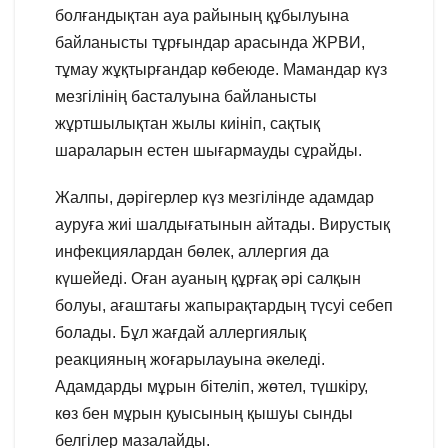
болғандықтан ауа райының құбылуына
байланысты тұрғындар арасында ЖРВИ,
тұмау жұқтырғандар көбеюде. Мамандар күз
мезгілінің басталуына байланысты
жұртшылықтан жылы киініп, сақтық
шараларын естен шығармауды сұрайды.
Жалпы, дәрігерлер күз мезгілінде адамдар
ауруға жиі шалдығатынын айтады. Вирустық
инфекциялардан бөлек, аллергия да
күшейеді. Оған ауаның құрғақ әрі салқын
болуы, ағаштағы жапырақтардың түсуі себеп
болады. Бұл жағдай аллергиялық
реакцияның жоғарылауына әкеледі.
Адамдарды мұрын бітеліп, жөтел, түшкіру,
көз бен мұрын қуысының қышуы сынды
белгілер мазалайды.