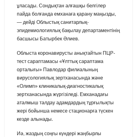
ұласады. Сондықтан алғашқы белгілер
пайда болғанда емханаға қарану маңызды,
— дейді Облыстық санитарлық-
эпидемиологиялық бақылау департаментінің
басшысы Батырбек Әлиев.
Облыста коронавирусты анықтайтын ПЦР-
тест сараптамасы «Ұлттық сараптама
орталығы» Павлодар филиалының
вирусологиялық зертханасында және
«Олимп» клиникалық-диагностикалық
зертханасында жүргізіледі. Емханадағы
аталмыш талдау адамдардың тұрғылықты
жері бойынша немесе стационарға түскен
кезде алынады.
Иә, жаздың соңғы күндері жаңбырлы