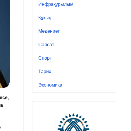
Инфрақұрылым
Құқық
Мәдениет
Саясат
Спорт
Тарих
Экономика
есе,
ық
н