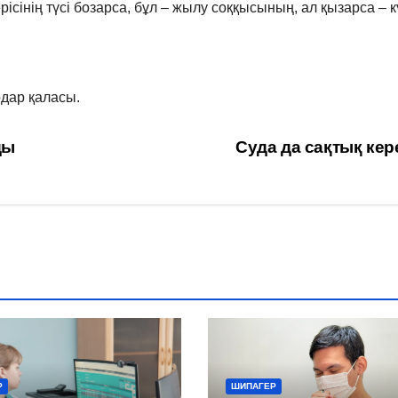
сінің түсі бозарса, бұл – жылу соққысының, ал қызарса – к
дар қаласы.
ды
Суда да сақтық ке
Р
ШИПАГЕР