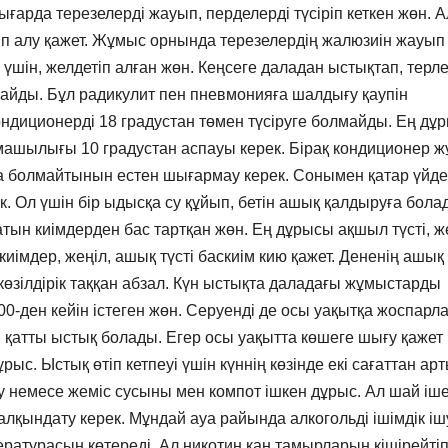
ығарда терезелерді жауып, перделерді түсіріп кеткен жөн. А
тіп алу қажет. Жұмыс орнында терезелердің жалюзиін жауып
уі үшін, желдетіп алған жөн. Кеңсеге даладан ыстықтап, терл
майды. Бұл радикулит пен пневмонияға шалдығу қаупін
ндиционерді 18 градустан төмен түсіруге болмайды. Ең дұ
рмашылығы 10 градустан аспауы керек. Бірақ кондиционер 
уға болмайтынын естен шығармау керек. Сонымен қатар үйде
ек. Ол үшін бір ыдысқа су құйып, бетін ашық қалдыруға бола
тын киімдерден бас тартқан жөн. Ең дұрысы ақшыл түсті, ж
 киімдер, жеңіл, ашық түсті баскиім кию қажет. Дененің ашық
көзілдірік таққан абзал. Күн ыстықта даладағы жұмыстарды
7.00-ден кейін істеген жөн. Серуенді де осы уақытқа жоспарл
н қатты ыстық болады. Егер осы уақытта көшеге шығу қажет
с. Ыстық өтіп кетпеуі үшін күннің көзінде екі сағаттан ар
 немесе жеміс сусыны мен компот ішкен дұрыс. Ал шай іше
лқындату керек. Мұндай ауа райында алкогольді ішімдік іш
пературасын көтереді. Ал никотин қан тамырларын кішірейтіп