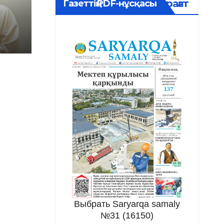
Мұрағат
Газеттің PDF-нұсқасы
Выбрать Saryarqa samaly
№31 (16150)