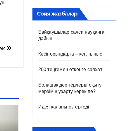
үн
Соңғы жазбалар
Байқаушылар саяси науқанға
дайын
рек
Кәсіпорындарға – кең тыныс
200 теңгемен өткенге саяхат
Болашақ дәрігерлерді оқыту
мерзімін ұзарту керек пе?
Идея қаланы өзгертеді