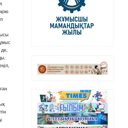
л
 қою
еп
рысы
жұмыс
 де,
ды.
еңіл,
аған
тық
тін
у,
,