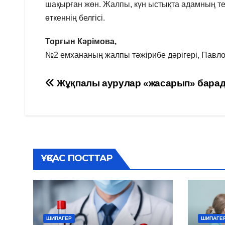
шақырған жөн. Жалпы, күн ыстықта адамның тері
өткеннің белгісі.
Торғын Кәрімова,
№2 емхананың жалпы тәжірибе дәрігері, Павло
Навигация
Жұқпалы аурулар «жасарып» бара
по
записям
ҰҚСАС ПОСТТАР
ШИПАГЕР
ШИПАГЕ