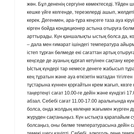
жөн. Бұл дененің сергуіне көмектеседі. Үйден ш
кешке үйге келгенде, терезелерді ашып, желде
керек. Дегенмен, ара-тұра кеңсеге таза ауа кір
кірген бойда кондиционер астына отыруға бол
арттырады. Күн қаншалықты ыстық болса да, ко
– дала мен ғимарат ішіндегі температура айы
істеп тұрған бөлмеде екі сағаттан артық отыр
кеңседе де ауаның құрғап кетуінен сақтану кер
Ыстық күндері тар немесе денеге жабысып тұра
кең тұратын және ауа өткізетін матадан тігілген
тұстарына күннен қорғайтын крем жағып, көзге 
таңертеңгі сағат 10.00-ге дейін және күндізгі 1
абзал. Себебі сағат 11.00-17.00 аралығында кү
болса, онда жолдың көлеңке жағымен жүрген дұры
жүруден сақтаныңыз. Күн ыстықта қарапайым су
болсаңыз, оны бөлме температурасына дейін са
темекі шегу қауіпті. Себебі, алкоголь дене тем