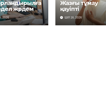
рландырылға
Жазғы тұмау
едел жәрдем
қауіпті
, 2026
ШІЛ 16, 2026