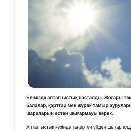
Елімізде аптап ыстық басталды. Жоғары тем
балалар, қарттар мен жүрек-тамыр аурулары
шараларын естен шығармауы керек.
Аптап ыстық кезінде таңертең үйден шығар ал