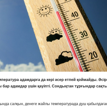
пература адамдарға да кері әсер етпей қоймайды. Әсір
 бар адамдар үшін қауіпті. Сондықтан тұрғындар сақт
дында салқын, денеге жайлы температурада душ қабылдаға