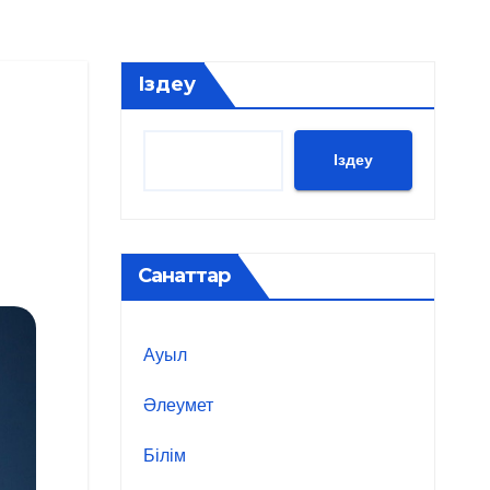
Іздеу
Іздеу
Санаттар
Ауыл
Әлеумет
Білім