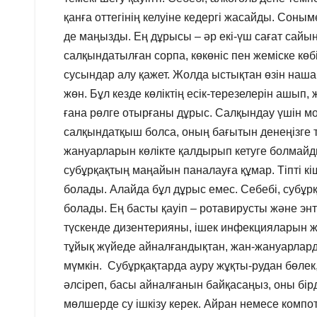
қанға оттегінің келуіне кедергі жасайды. Соны
де маңызды. Ең дұрысы – әр екі-үш сағат сайын
салқындатылған сорпа, көкөніс пен жеміске көб
сусындар алу қажет. Жолда ыстықтан өзін нашар
жөн. Бұл кезде көліктің есік-терезелерін ашып, 
ғана рөлге отырғаны дұрыс. Салқындау үшін м
салқындатқыш болса, оның бағытын денеңізге 
жануарларын көлікте қалдырып кетуге болмайды
субұрқақтың маңайын паналауға құмар. Тіпті к
болады. Алайда бұл дұрыс емес. Себебі, субұр
болады. Ең басты қауіп – ротавирусты және эн
түскенде дизентерияны, ішек инфекцияларын жә
тұйық жүйеде айналғандықтан, жан-жануарлар
мүмкін. Субұрқақтарда ауру жұқты-рудан бөлек,
әлсіреп, басы айналғанын байқасаңыз, оны бірд
мөлшерде су ішкізу керек. Айран немесе компот