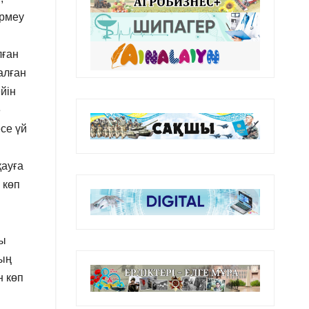
үрмеу
лған
алған
ейін
е
се үй
қауға
 көп
уы
ның
н көп