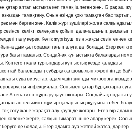
мен қатар аптап ыстықта көп тамақ ішпеген жөн. Бірақ аш ж
 аз-аздан тамақтану. Оның өзінде қою тамақтан бас тартып,
ірек мән берген жөн. Көлік жүргізушілері жолға салқындаты
 сезінсе, көлікті көлеңкеге қойып, далаға шығып, демалып 
желдетіп алу керек. Көлік жүргізуші өзін жақсы сезінгеннен к
ойынға дымқыл орамал тағып алуға да болады. Егер көлікт
тура бағыттамаңыз. Сондай-ақ күн ыстықта балаларды неме
. Көптеген қала тұрғындары күн ыстық кезде қаладағы
ішкентай балалардың субұрқаққа шомылып жүретінін де бай
қақтағы суда вирустар, адам үшін зиянды микроорганизмдер
теровирусты инфекциялар. Сонымен қатар бұрқақтарға суға
не А гепатитін жұқтыру қаупі жоғары. Сондай-ақ ондағы су
дан қалған гельминт жұмыртқаларының жұғуына себеп бол
 тоқ соғу және жарақат алу қаупі де жоғары. Егер бір адам
ен көлеңке жерге, салқын ғимарат ішіне апару керек. Сосы
 беруге де болады. Егер адамға ауа жетпей жатса, дәрігер