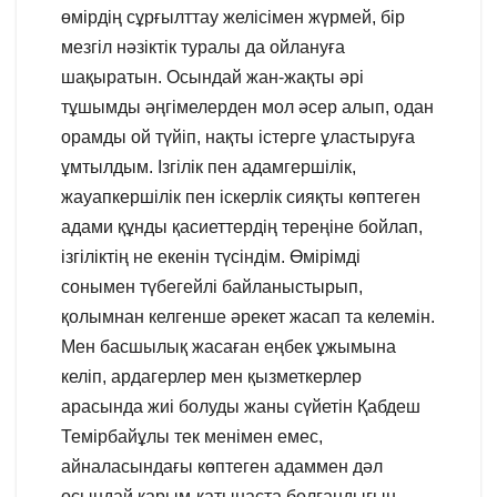
өмірдің сұрғылттау желісімен жүрмей, бір
мезгіл нәзіктік туралы да ойлануға
шақыратын. Осындай жан-жақты әрі
тұшымды әңгімелерден мол әсер алып, одан
орамды ой түйіп, нақты істерге ұластыруға
ұмтылдым. Ізгілік пен адамгершілік,
жауапкершілік пен іскерлік сияқты көптеген
адами құнды қасиеттердің тереңіне бойлап,
ізгіліктің не екенін түсіндім. Өмірімді
сонымен түбегейлі байланыстырып,
қолымнан келгенше әрекет жасап та келемін.
Мен басшылық жасаған еңбек ұжымына
келіп, ардагерлер мен қызметкерлер
арасында жиі болуды жаны сүйетін Қабдеш
Темірбайұлы тек менімен емес,
айналасындағы көптеген адаммен дәл
осындай қарым-қатынаста болғандығын