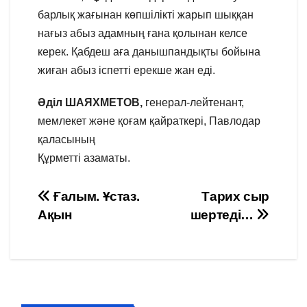
барлық жағынан көпшілікті жарып шыққан
нағыз абыз адамның ғана қолынан келсе
керек. Қабдеш аға данышпандықты бойына
жиған абыз іспетті ерекше жан еді.
Әділ ШАЯХМЕТОВ,
генерал-лейтенант,
мемлекет және қоғам қайраткері, Павлодар
қаласының
Құрметті азаматы.
Навигация
Ғалым. Ұстаз.
Тарих сыр
Ақын
шертеді…
по
записям