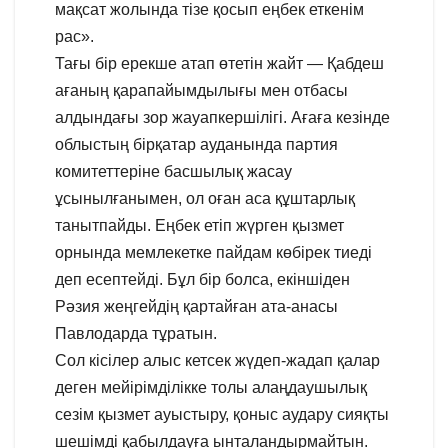
мақсат жолында тізе қосып еңбек еткенім
рас».
Тағы бір ерекше атап өтетін жайт — Қабдеш
ағаның қарапайымдылығы мен отбасы
алдындағы зор жауапкершілігі. Ағаға кезінде
облыстың бірқатар ауданында партия
комитеттеріне басшылық жасау
ұсынылғанымен, ол оған аса құштарлық
танытпайды. Еңбек етіп жүрген қызмет
орнында мемлекетке пайдам көбірек тиеді
деп есептейді. Бұл бір болса, екіншіден
Рәзия жеңгейдің қартайған ата-анасы
Павлодарда тұратын.
Сол кісілер алыс кетсек жүдеп-жадап қалар
деген мейірімділікке толы алаңдаушылық
сезім қызмет ауыстыру, қоныс аудару сияқты
шешімді қабылдауға ынталандырмайтын.