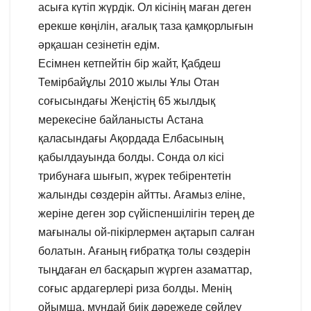
асыға күтіп жүрдік. Ол кісінің маған деген
ерекше көңілін, ағалық таза қамқорлығын
әрқашан сезінетін едім.
Есімнен кетпейтін бір жайт, Қабдеш
Темірбайұлы 2010 жылы Ұлы Отан
соғысындағы Жеңістің 65 жылдық
мерекесіне байланысты Астана
қаласындағы Ақордада Елбасының
қабылдауында болды. Сонда ол кісі
трибунаға шығып, жүрек тебірентетін
жалынды сөздерін айтты. Ағамыз еліне,
жеріне деген зор сүйіспеншілігін терең де
мағыналы ой-пікірлермен ақтарып салған
болатын. Ағаның ғибратқа толы сөздерін
тыңдаған ел басқарып жүрген азаматтар,
соғыс ардагерлері риза болды. Менің
ойымша, мұндай биік дәрежеде сөйлеу