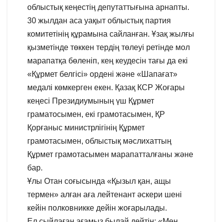
облыстық кеңестің депутаттығына арнапты.
30 жылдан аса уақыт облыстық партия
комитетінің құрамына сайланған. Ұзақ жылғы
қызметінде төккен тердің төлеуі ретінде мол
марапатқа бөленіп, кең кеудесін тағы да екі
«Құрмет белгісі» ордені және «Шапағат»
медалі көмкерген екен. Қазақ КСР Жоғары
кеңесі Президиумының үш Құрмет
граматосымен, екі грамотасымен, ҚР
Қорғаныс министрлігінің Құрмет
грамотасымен, облыстық мәслихаттың
Құрмет грамотасымен марапатталғаны және
бар.
Ұлы Отан соғысында «Қызыл қан, ащы
термен» алған аға лейтенант әскери шені
кейін полковникке дейін жоғарылады.
Ел сыйлаған ағамыз былай дейтін: «Мен