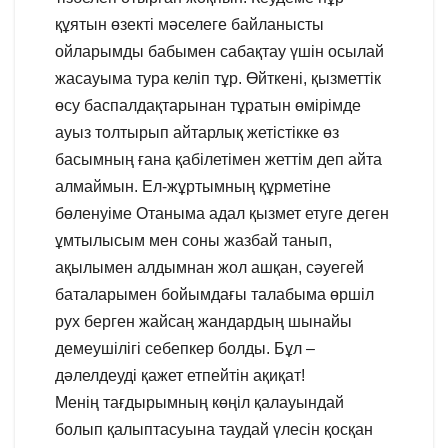
құятын өзекті мәселеге байланысты
ойларымды бабымен сабақтау үшін осылай
жасауыма тура келіп тұр. Өйткені, қызметтік
өсу баспалдақтарынан тұратын өмірімде
ауыз толтырып айтарлық жетістікке өз
басымның ғана қабілетімен жеттім деп айта
алмаймын. Ел-жұртымның құрметіне
бөленуіме Отаныма адал қызмет етуге деген
ұмтылысым мен соны жазбай танып,
ақылымен алдымнан жол ашқан, сәуегей
баталарымен бойымдағы талабыма өршіл
рух берген жайсаң жандардың шынайы
демеушілігі себепкер болды. Бұл –
дәлелдеуді қажет етпейтін ақиқат!
Менің тағдырымның көңіл қалауындай
болып қалыптасуына таудай үлесін қосқан