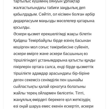
тартылыс күшімнің оянуын ұрпақтар
жалғастығындағы табиғи заңдылық деп
қабылдадым. Сөйтіп, ол кісімен болған әрбір
дидарласуым маңызды мәселелер қатарына
қосылды.
Әскери қызмет ерекшелігімді жақсы білетін
Қабдеш Темірбайұлы бірде өзінің басынан
кешірген мол соғыс тәжірибесіне сүйеніп,
әскери өмірге және әскери басшының өз
тіршілігіндегі ұстанымдарына қатысты құнды
пікірлерін ортаға салса, енді бірде қызметтік
тіршілікте адамдар арасындағы бір-біріне
деген секемсіз сенімділік пен шынайы
сыйластықты қалай орнатуға болатыны
жайлы терең ойлармен бөлісетін. Тіпті,
жанұялық өмірдегі берекеге қол жеткізудің
өзі оңай шаруа емес екенін ескертіп, әскери