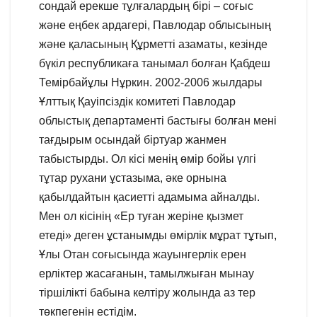
сондай ерекше тұлғалардың бірі – соғыс
және еңбек ардагері, Павлодар облысының
және қаласының Құрметті азаматы, кезінде
бүкіл республикаға танымал болған Қабдеш
Темірбайұлы Нұркин. 2002-2006 жылдары
Ұлттық Қауіпсіздік комитеті Павлодар
облыстық департаменті бастығы болған мені
тағдырым осындай біртуар жанмен
табыстырды. Ол кісі менің өмір бойы үлгі
тұтар рухани ұстазыма, әке орнына
қабылдайтын қасиетті адамыма айналды.
Мен ол кісінің «Ер туған жеріне қызмет
етеді» деген ұстанымды өмірлік мұрат тұтып,
Ұлы Отан соғысында жауынгерлік ерен
ерліктер жасағанын, тамылжыған мынау
тіршілікті бабына келтіру жолында аз тер
төкпегенін естідім.