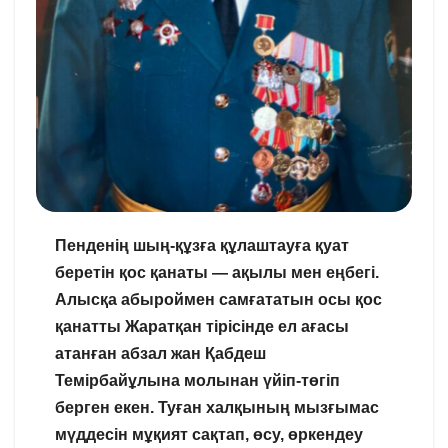
Пенденің шың-құзға құлаштауға қуат
беретін қос қанаты — ақылы мен еңбегі.
Алысқа абыроймен самғататын осы қос
қанатты Жаратқан тірісінде ел ағасы
атанған абзал жан Қабдеш
Темірбайұлына молынан үйіп-төгіп
берген екен. Туған халқының мызғымас
мүддесін мұқият сақтап, өсу, өркендеу