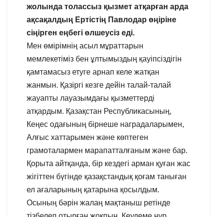
жолында толассыз қызмет атқарған арда
ақсақалдың Ертістің Павлодар өңіріне
сіңірген еңбегі өлшеусіз еді.
Мен өмірімнің асыл мұраттарын
мемлекетіміз бен ұлтымыздың қауіпсіздігін
қамтамасыз етуге арнап келе жатқан
жанмын. Қазіргі кезге дейін талай-талай
жауапты лауазымдағы қызметтерді
атқардым. Қазақстан Республикасының,
Кеңес одағының бірнеше наградаларымен,
Алғыс хаттарымен және көптеген
грамоталармен марапатталғаным және бар.
Қорыта айтқанда, бір кездегі арман қуған жас
жігіттен бүгінде қазақстандық қоғам таныған
ел ағаларының қатарына қосылдым.
Осының бәрін жалаң мақтаныш ретінде
тізбелеп отырған жоқпын. Кеудеме нұр