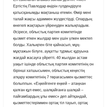
Ертістің Павлодар өңірін гүлдендіруге
қатысқанымды мақтаныш етемін. Өмір мені
талай жақсы адаммен жүздестірді. Олардың
өнегелі жақтарын үйренуден жалықпадым.
Әсіресе, облыстық партия комитетінде
қызмет еткен жылдар мен үшін үлкен мектеп
болды. Халықпен біте қайнасып, мұң-
мұқтажын білуге, ауқатты тұрмыс құруына
жағдай жасауға үйретті. 40 жылдан астам
уақыт ішінде облыстық партия комитетінің он
бірінші хатшысымен, облыстық кеңестің
атқару комитетінің 7 төрағасымен қызметтес
болыппын. «Еңкейгенге еңкей – атаңнан
қалған құл емес, шалқайғанға шалқай –
пайғамбардың ұлы емес» деп айтқандай,
қызметтестеріммен ортақ тіл тауып, ортақ