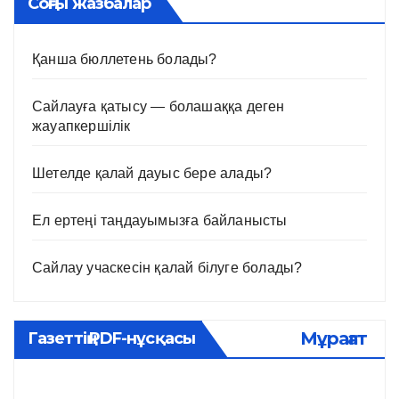
Соңғы жазбалар
Қанша бюллетень болады?
Сайлауға қатысу — болашаққа деген
жауапкершілік
Шетелде қалай дауыс бере алады?
Ел ертеңі таңдауымызға байланысты
Сайлау учаскесін қалай білуге болады?
Мұрағат
Газеттің PDF-нұсқасы