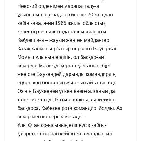
Невский орденімен марапатталуға
ұсынылып, награда өз иесіне 20 жылдан
кейін ғана, яғни 1965 жылы облыстық
кеңестің сессиясында тапсырылыпты.
Қабдеш аға – жауын жеңген майдангер.
Қазақ халқының батыр перзенті Бауыржан
Момышұлының ерлігін, ол басқарған
әскердің Мәскеуді қорғап қалғанын, бұл
жеңіске Баукеңдей дарынды командирдің
еңбегі көп болғанын жыр ғып айтатын еді.
Өзінің Баукеңнен үлкен өнеге алғанын да
тілге тиек етеді. Батыр полкты, дивизияны
басқарса, Қабекең рота командирі болды. Аз
әскерімен көп ерлік жасады.
Ұлы Отан соғысының өлшеусіз қайғы-
қасіреті, соғыстан кейінгі жылдардың көп