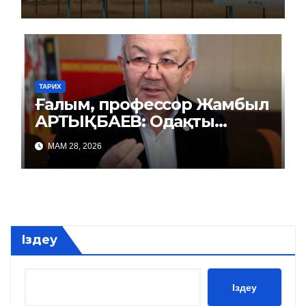
ТАРИХ
Ғалым, профессор Жамбыл
АРТЫҚБАЕВ: Одақты
репрессиямен басқарды
МАМ 28, 2026
Іздеу
Іздеу