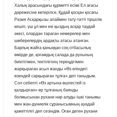
Халық арасындағы құрметті есімі Ел ағасы
дәрежесіне көтерілсе, Құдай қосқан қосағы
Рәзия Асқарқызы апаймен тату-тәтті тіршілік
кешіп, үш ұл мен екі қыздың асқар таудай
әкесі, олардан тараған немерелер мен
шөберелердің ардақты атасы атанған.
Барлық жайға қаныққан соң отбасылық
өмірде де, қоғамдық салада да рухының
биіктігімен, тектілігінің тереңдігімен
жарқыраған асыл жанды «Өз еліндегі
өзендей сарқыраған тұлға» деп таныдым.
Сол себепті «Өз артына өшпестей із
қалдырған» өр тұлғаның баянды
болмысынан рухани нәр алуды ішкі танымы
мен жан-дүниелік сұранысымның ауадай
қажеттілігі деп сезіндім. Оған деген рухани