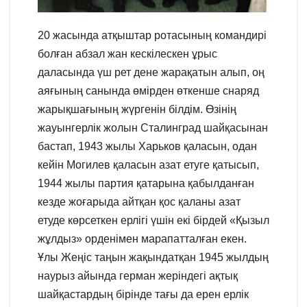
20 жасында атқыштар ротасының командирі
болған абзал жан кескілескен ұрыс
даласында үш рет дене жарақатын алып, оң
аяғының санында өмірден өткенше снаряд
жарықшағының жүргенін білдім. Өзінің
жауынгерлік жолын Сталинград шайқасынан
бастап, 1943 жылы Харьков қаласын, одан
кейін Могилев қаласын азат етуге қатысып,
1944 жылы партия қатарына қабылданған
кезде жоғарыда айтқан қос қаланы азат
етуде көрсеткен ерлігі үшін екі бірдей «Қызыл
жұлдыз» орденімен марапатталған екен.
Ұлы Жеңіс таңын жақындатқан 1945 жылдың
наурыз айында герман жеріндегі ақтық
шайқастардың бірінде тағы да ерен ерлік