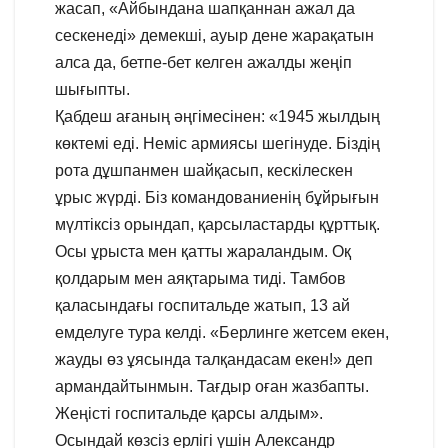
жасап, «Айбындана шапқаннан ажал да
сескенеді» демекші, ауыр дене жарақатын
алса да, бетпе-бет келген ажалды жеңіп
шығыпты.
Қабдеш ағаның әңгімесінен: «1945 жылдың
көктемі еді. Неміс армиясы шегінуде. Біздің
рота дұшпанмен шайқасып, кескілескен
ұрыс жүрді. Біз командованиенің бұйрығын
мүлтіксіз орындап, қарсыластарды құрттық.
Осы ұрыста мен қатты жараландым. Оқ
қолдарым мен аяқтарыма тиді. Тамбов
қаласындағы госпитальде жатып, 13 ай
емделуге тура келді. «Берлинге жетсем екен,
жауды өз ұясында талқандасам екен!» деп
армандайтынмын. Тағдыр оған жазбапты.
Жеңісті госпитальде қарсы алдым».
Осындай көзсіз ерлігі үшін Александр