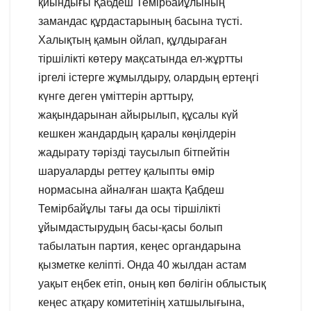
қиындығы Қабдеш Темірбайұлының
замандас құрдастарының басына түсті.
Халықтың қамын ойлап, құлдыраған
тіршілікті көтеру мақсатында ел-жұртты
іргелі істерге жұмылдыру, олардың ертеңгі
күнге деген үміттерін арттыру,
жақындарынан айырылып, құсалы күй
кешкен жандардың қаралы көңілдерін
жадырату тәрізді таусылып бітпейтін
шаруаларды реттеу қалыпты өмір
нормасына айналған шақта Қабдеш
Темірбайұлы тағы да осы тіршілікті
ұйымдастырудың басы-қасы болып
табылатын партия, кеңес органдарына
қызметке келіпті. Онда 40 жылдан астам
уақыт еңбек етіп, оның көп бөлігін облыстық
кеңес атқару комитетінің хатшылығына,