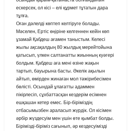
ескерсек, ол кісі – елі құрмет тұтатын дара
тұлға.
Оған дәлелді көптеп келтіруге болады.
Мәселен, Ертіс өңіріне келгеннен кейін көп
ұзамай Қабдеш ағамен таныстым. Келесі
жылы ақсақалдың 80 жылдық мерейтойына
қатысып, үлкен салтанатты жиынның куәгері
болдым. Қабдеш аға мені өзіне жақын
тартып, бауырына басты. Әкелік ақылын
айтып, өмірден жинаған мол тәжірибесімен
бөлісті. Осындай ұлағатты адаммен
пікірлесіп, сұхбаттасқан кездерім есімнен
ешқашан кетер емес. Бір-біріміздің
отбасымызбен араласып жүрдік. Ол кісімен
әрбір жүздесуім мен үшін өте қымбат болды.
Бірімізді-біріміз сағынып, әр кездесуімізді