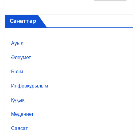
Санаттар
Ауыл
Әлеумет
Білім
Инфрақұрылым
Құқық
Мәдениет
Саясат