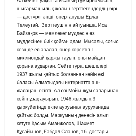
Ал кейінгі уақытта Исаның ғұмырнамасын,
шығармашылық жолын зерттегендердің бірі
— дәстүрлі әнші, өнертанушы Ерлан
Төлеутай. Зерттеушінің айтуынша, Иса
Байзақов — мемлекет мүддесін өз
мүддесінен биік қойған адам. Мысалы, соғыс
кезінде ел аралап, өнер көрсетіп 1
миллиондай қаржы тауып, оны майдан
қорына аударған. Сөйте тұра, шешелері
1937 жылы қайтыс болғаннан кейін екі
баласы Алматыдағы интернатта аш-
жалаңаш өсіпті. Ал өзі Мойынқұм сапарынан
кейін ұзақ ауырып, 1946 жылдың 3
қыркүйегінде өкпе ауруынан ауруханада
қайтыс болды. Марқұмның денесін алып
кетуге Қасым Аманжолов, Шахмет
Құсайынов, Ғабдол Сланов, т.б. достары