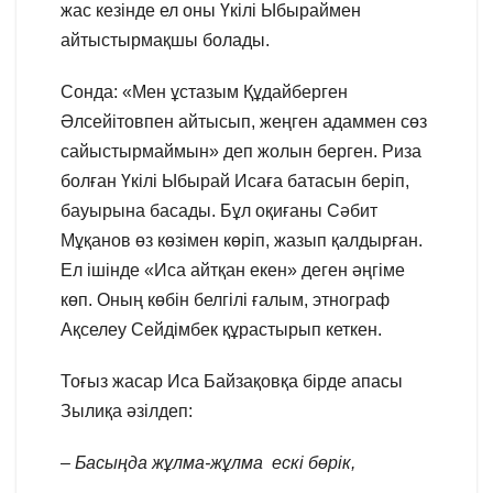
жас кезінде ел оны Үкілі Ыбыраймен
айтыстырмақшы болады.
Сонда: «Мен ұстазым Құдайберген
Әлсейітовпен айтысып, жеңген адаммен сөз
сайыстырмаймын» деп жолын берген. Риза
болған Үкілі Ыбырай Исаға батасын беріп,
бауырына басады. Бұл оқиғаны Сәбит
Мұқанов өз көзімен көріп, жазып қалдырған.
Ел ішінде «Иса айтқан екен» деген әңгіме
көп. Оның көбін белгілі ғалым, этнограф
Ақселеу Сейдімбек құрастырып кеткен.
Тоғыз жасар Иса Байзақовқа бірде апасы
Зылиқа әзілдеп:
– Басыңда жұлма-жұлма
ескі бөрік,