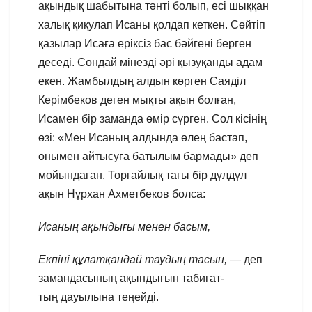
ақындық шабытына тәнті болып, есі шыққан
халық қиқулап Исаны қолдап кеткен. Сөйтіп
қазылар Исаға еріксіз бас бәйгені берген
деседі. Сондай мінезді әрі қызуқанды адам
екен. Жамбылдың алдын көрген Саяділ
Керімбеков деген мықты ақын болған,
Исамен бір заманда өмір сүрген. Сол кісінің
өзі: «Мен Исаның алдында өлең бастап,
онымен айтысуға батылым бармады» деп
мойындаған. Торғайлық тағы бір дүлдүл
ақын Нұрхан Ахметбеков болса:
Исаның ақындығы менен
басым,
Екпіні құлатқандай
таудың тасын,
— деп
замандасының ақындығын табиғат-
тың дауылына теңейді.