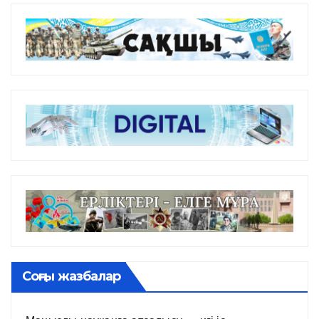
Соңғы жазбалар