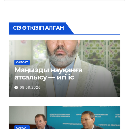
СІЗ ӨТКІЗІП АЛҒАН
САЯСАТ
Маңызды науқанға
атсалысу — игі іс
08.08.2026
САЯСАТ