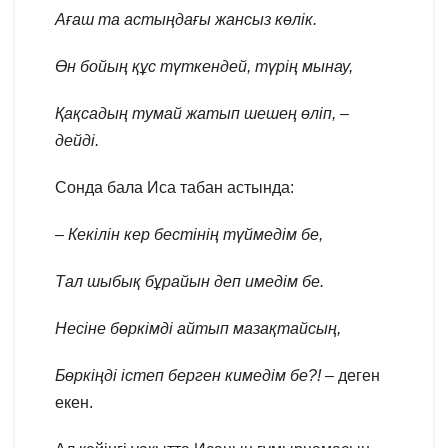
Ағаш та астыңдағы
жансыз көлік.
Өн бойың құс түткендей,
түрің мынау,
Қақсадың тумай жатып
шешең өліп, –
дейді.
Сонда бала Иса табан астында:
– Кекілін кер бестінің
түймедім бе,
Тал шыбық бұрайын деп
имедім бе.
Несіне бөркімді
айтып мазақтайсың,
Бөркіңді істеп берген
кимедім бе?!
– деген
екен.