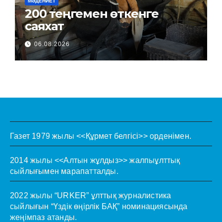
МӘДЕНИЕТ
200 теңгемен өткенге
саяхат
06.08.2026
Газет 1979 жылы <<Құрмет белгісі>> орденімен.
2014 жылы <<Алтын жұлдыз>> жалпыұлттық
сыйлығымен марапатталды.
2022 жылы “URKER” ұлттық журналистика
сыйлығын “Үздік өңірлік БАҚ” номинациясында
жеңімпаз атанды.