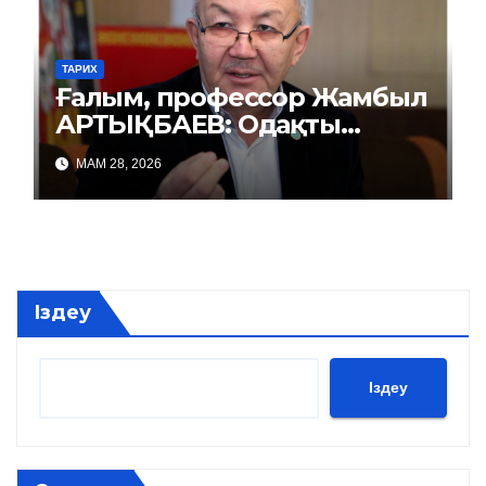
ТАРИХ
Ғалым, профессор Жамбыл
АРТЫҚБАЕВ: Одақты
репрессиямен басқарды
МАМ 28, 2026
Іздеу
Іздеу