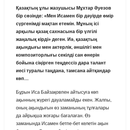
Қазақтың ұлы жазушысы Мұхтар Әуезов
бір сөзінде: «Мен Исамен бір дәуірде өмір
сүргенімді мақтан етемін. Мұның ісі
арқылы қазақ сахнасына бір үлгілі
жаңалық кірді» деген. Иә, қазақтың
ақындығы мен актерлік, әншілігі мен
композиторлығы секілді сан өнерін
бойына сіңірген теңдессіз дара талант
иесі туралы таңдана, тамсана айтқандар
көп…
Бұрын Иса Байзақовпен айтысуға көп
ақынның жүрегі дауаламайды екен. Жалпы,
оның ақындығын өз заманының тұлғалары
да айрықша жоғары бағалаған. Өз
заманында Исамен бетпе-бет келетін ақын