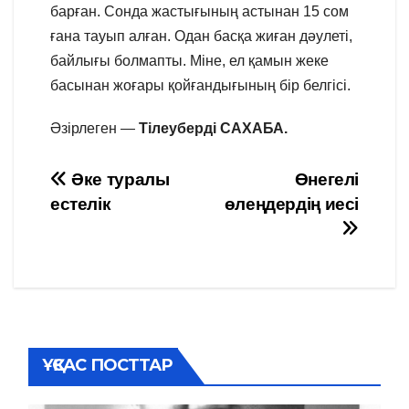
барған. Сонда жастығының астынан 15 сом
ғана тауып алған. Одан басқа жиған дәулеті,
байлығы болмапты. Міне, ел қамын жеке
басынан жоғары қойғандығының бір белгісі.
Әзірлеген —
Тілеуберді САХАБА.
Навигация
Әке туралы
Өнегелі
естелік
өлеңдердің иесі
по
записям
ҰҚСАС ПОСТТАР