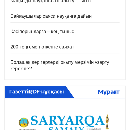
Маңызды науқанға атсалысу — игі іс
Байқаушылар саяси науқанға дайын
Кәсіпорындарға – кең тыныс
200 теңгемен өткенге саяхат
Болашақ дәрігерлерді оқыту мерзімін ұзарту
керек пе?
Мұрағат
Газеттің PDF-нұсқасы