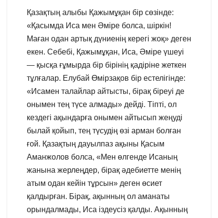
Қазақтың алыбы Қажымұқан бір сөзінде:
«Қасымда Иса мен Әміре болса, шіркін!
Маған одан артық дүниенің керегі жоқ» деген
екен. Себебі, Қажымұқан, Иса, Әміре үшеуі
— қысқа ғұмырда бір бірінің қадіріне жеткен
тұлғалар. Елубай Өмірзақов бір естелігінде:
«Исамен талайлар айтысты, бірақ біреуі де
онымен тең түсе алмады» дейді. Тіпті, ол
кездегі ақындарға онымен айтысып жеңуді
былай қойып, тең түсудің өзі арман болған
ғой. Қазақтың дауылпаз ақыны Қасым
Аманжолов болса, «Мен өлгенде Исаның
жанына жерлеңдер, бірақ әдебиетте менің
атым одан кейін тұрсын» деген өсиет
қалдырған. Бірақ, ақынның ол аманаты
орындалмады, Иса іздеусіз қалды. Ақынның