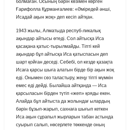
болмаған. Осының бәрін көзімен көрген
Ғарифолла Құрманғалиев: «Әміредей әнші,
Исадай ақын жоқ» деп кесіп айтқан.
1943 жылы, Алматыда респуб-ликалық
ақындар айтысы өтеді. Сол айтысқа Иса
қасақана қатыс-тырылмайды. Тіпті кей
ақындар бұл айтысқа Иса қатыспасын деп
шарт қойған деседі. Себебі, ол кезде қазақта
Исаға қарсы шыға алатын бірде бір ақын жоқ
еді. Онымен сөз таластыру, жеңу тіпті мүмкін
емес еді дейді. Былайша айтқанда — Иса
қарсыласын бірден түтіп «жеп» қояды екен.
Алайда бұл айтыста да жолындағ ылардың
бәрін бұзып-жарып, сахнаға шығып кеткен
Иса ақын сұрапыл жырларын табан астында
суырып салып, нөсерлете төккенде оның