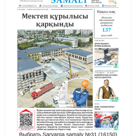
Выбрать Saryarqa samaly №31 (16150)