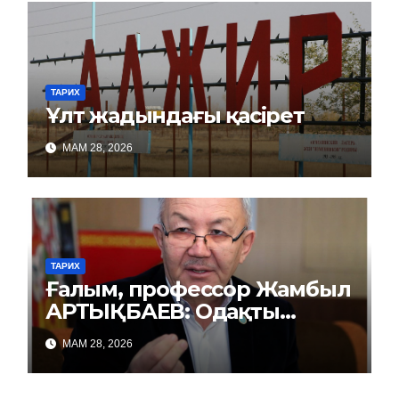
ТАРИХ
Ұлт жадындағы қасірет
МАМ 28, 2026
ТАРИХ
Ғалым, профессор Жамбыл
АРТЫҚБАЕВ: Одақты
репрессиямен басқарды
МАМ 28, 2026