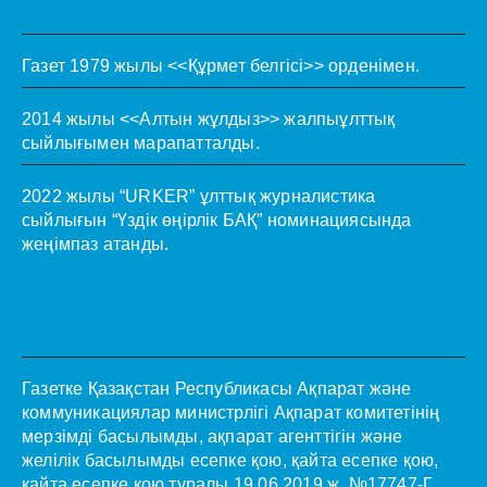
Газет 1979 жылы <<Құрмет белгісі>> орденімен.
2014 жылы <<Алтын жұлдыз>> жалпыұлттық
сыйлығымен марапатталды.
2022 жылы “URKER” ұлттық журналистика
сыйлығын “Үздік өңірлік БАҚ” номинациясында
жеңімпаз атанды.
Газетке Қазақстан Республикасы Ақпарат және
коммуникациялар министрлігі Ақпарат комитетінің
мерзімді басылымды, ақпарат агенттігін және
желілік басылымды есепке қою, қайта есепке қою,
қайта есепке қою туралы 19.06.2019 ж. №17747-Г