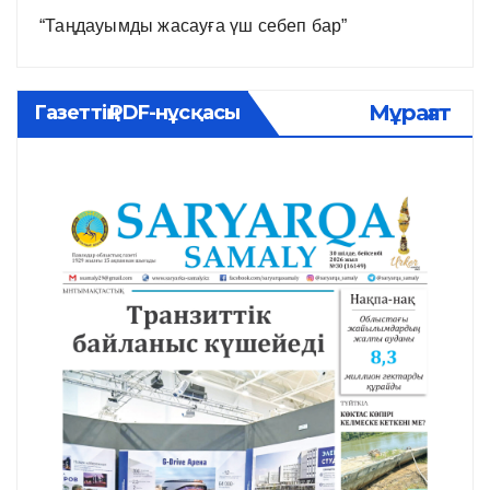
“Таңдауымды жасауға үш себеп бар”
Мұрағат
Газеттің PDF-нұсқасы