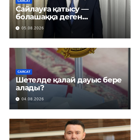
САЯСАТ
Сайлауға қатысу —
болашаққа деген
жауапкершілік
05.08.2026
САЯСАТ
Шетелде қалай дауыс бере
алады?
04.08.2026