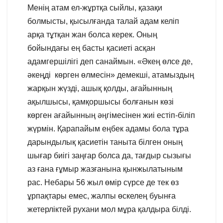
Менің атам ел-жұртқа сыйлы, қазақи
болмысты, қысылғанда талай адам келіп
арқа тұтқан жан болса керек. Оның
бойындағы ең басты қасиеті асқан
адамгершілігі деп санаймын. «Әкең өлсе де,
әкеңді көрген өлмесін» демекші, атамыздың
жарқын жүзді, ашық қолды, ағайынның
ақылшысы, қамқоршысы болғанын көзі
көрген ағайынның әңгімесінен жиі естіп-біліп
жүрмін. Қарапайым еңбек адамы бола тұра
дарындылық қасиетін таныта білген оның
шығар биігі заңғар болса да, тағдыр сызығы
аз ғана ғұмыр жазғанына қынжылатыным
рас. Небары 56 жыл өмір сүрсе де тек өз
ұрпақтары емес, жалпы өскелең буынға
жетерліктей рухани мол мұра қалдыра білді.