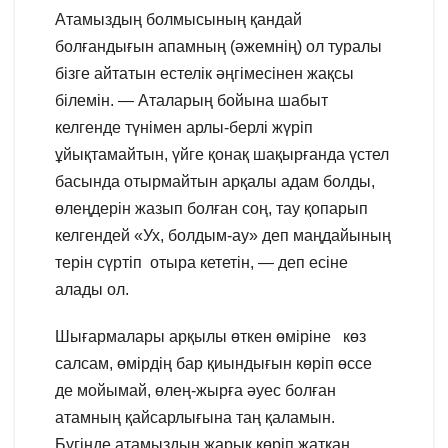
Атамыздың болмысының қандай
болғандығын апамның (әжемнің) ол туралы
бізге айтатын естелік әңгімесінен жақсы
білемін. — Аталарың бойына шабыт
келгенде түнімен арлы-берлі жүріп
ұйықтамайтын, үйге қонақ шақырғанда үстел
басында отырмайтын арқалы адам болды,
өлеңдерін жазып болған соң, тау қопарып
келгендей «Ух, болдым-ау» деп маңдайының
терін сүртіп отыра кететін, — деп есіне
алады ол.
Шығармалары арқылы өткен өміріне көз
салсам, өмірдің бар қиындығын көріп өссе
де мойымай, өлең-жырға әуес болған
атамның қайсарлығына таң қаламын.
Бүгінде атамыздың жарық көріп жатқан