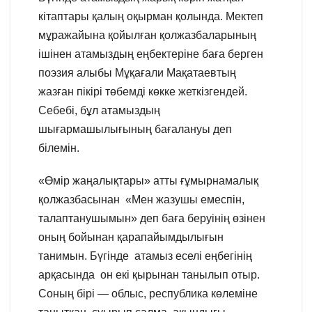
кітаптары қалың оқырман қолында. Мектеп
мұражайына қойылған қолжазбаларының
ішінен атамыздың еңбектеріне баға берген
поэзия алыбы Мұқағали Мақатаевтың
жазған пікірі төбемді көкке жеткізгендей.
Себебі, бұл атамыздың
шығармашылығының бағалануы деп
білемін.
«Өмір жаңалықтары» атты ғұмырнамалық
қолжазбасынан «Мен жазушы емеспін,
талаптанушымын» деп баға беруінің өзінен
оның бойынан қарапайымдылығын
танимын. Бүгінде атамыз еселі еңбегінің
арқасында он екі қырынан танылып отыр.
Соның бірі — облыс, республика көлеміне