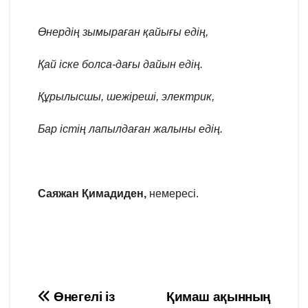
Өнердің зымыраған қайығы едің,
Қай іске болса-дағы дайын едің.
Құрылысшы, шежіреші,
электрик,
Бар істің лапылдаған
жалыны едің.
Саяжан Қимадиден,
немересі.
Навигация
Өнегелі із
Қимаш ақынның