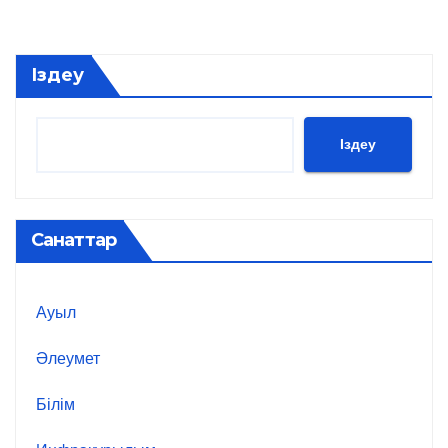
Іздеу
Іздеу
Санаттар
Ауыл
Әлеумет
Білім