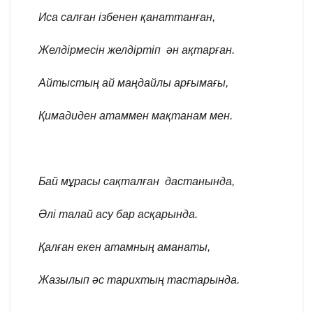
Иса салған ізбенен қанаттанған,
Желдірмесін желдіртіп
ән ақтарған.
Айтыстың ай маңдайлы
арғымағы,
Қимадиден атаммен
мақтанам мен.
Бай мұрасы сақталған
дастанында,
Әлі талай асу бар асқарында.
Қалған екен атамның аманаты,
Жазылып әс тарихтың
тастарында.