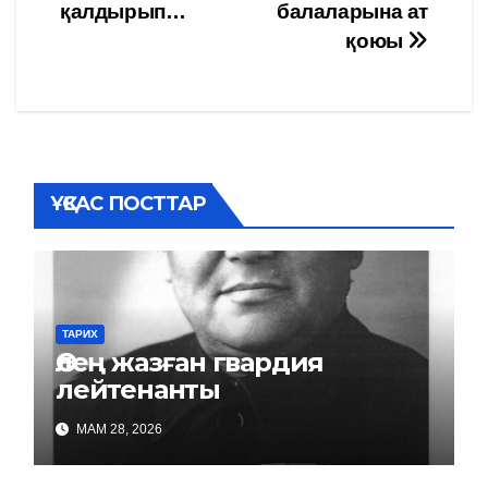
қалдырып…
балаларына ат
по
қоюы
записям
ҰҚСАС ПОСТТАР
ТАРИХ
Өлең жазған гвардия
лейтенанты
МАМ 28, 2026