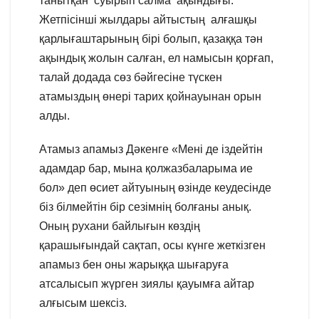
танытқан суырып салма ақындығы.
Жетпісінші жылдары айтыстың алғашқы
қарлығаштарының бірі болып, қазаққа тән
ақындық жолын салған, ел намысын қорғап,
талай додада сөз бәйгесіне түскен
атамыздың өнері тарих қойнауынан орын
алды.
Атамыз апамыз Дәкенге «Мені де іздейтін
адамдар бар, мына қолжазбаларыма ие
бол» деп өсиет айтуының өзінде кеудесінде
біз білмейтін бір сезімнің болғаны анық.
Оның рухани байлығын көздің
қарашығындай сақтап, осы күнге жеткізген
апамыз бен оны жарыққа шығаруға
атсалысып жүрген зиялы қауымға айтар
алғысым шексіз.