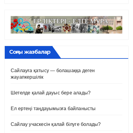
Соңғы жазбалар
Сайлауға қатысу — болашаққа деген
жауапкершілік
Шетелде қалай дауыс бере алады?
Ел ертеңі таңдауымызға байланысты
Сайлау учаскесін қалай білуге болады?