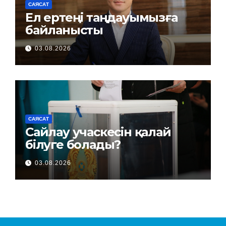
САЯСАТ
Ел ертеңі таңдауымызға
байланысты
03.08.2026
САЯСАТ
Сайлау учаскесін қалай
білуге болады?
03.08.2026