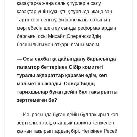
қазақтарға жаңа салық түрлерін салу,
қазақтар үшін құқықтық тұрғыда жаңа заң
тәртіптерін енгізу, би және қазы сотының
мәртебесін шектеу сынды реформалардың
барлығы осы Михайл Сперанскийдің
басшылығымен атқарылғаны мәлім.
— Осы сұхбатқа дайындалу барысында
ғаламтор беттерінен Сібір комитеті
туралы ақпараттар қараған едім, көп
мәлімет шықпады. Сонда біздің
тарихшылар бұған дейін бұл тақырыпты
зерттемеген бе?
— Иә, расында бұған дейін бұл тақырып көп
зерттелген жоқ, отандық тарихта кенжелеп
қалған тақырыптардың бірі. Негізінен Ресей