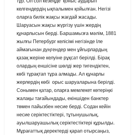
тұр. Ол сол кезеңде қоныс аударып
келгендердің ықпалымен қойылған. Негізі
оларға билік жақсы жағдай жасады.
Шаруасын жақсы жүргізу үшін жердің
құнарлысын берді. Баршамызға мәлім, 1881
жылғы Петербург келісімі негізінде Іле
аймағынан дүңгендер мен ұйғырлардың
қазақ жеріне келуіне рұқсат берілді. Бірақ
олардың еншісіне шөлді жер тигендіктен,
көбі тұрақтап тұра алмады. Ал құнарлы
жерлердің көбі орыс шаруаларына берілді.
Сонымен қатар, оларға мемлекет көтеріңкі
жалақы тағайындады, екіншіден банктер
төмен пайызбен несие берді. Содан кейін
несие серіктестіктері, тұтынушылық,
ауылшаруашылық серіктестіктері құрылды.
Мұрағаттық деректерді қарап отырсаңыз,