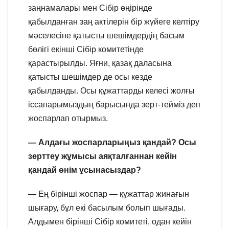
заңнамалары мен Сібір өңірінде
қабылданған заң актілерін бір жүйеге келтіру
мәселесіне қатысты шешімдердің басым
бөлігі екінші Сібір комитетінде
қарастырылды. Яғни, қазақ даласына
қатысты шешімдер де осы кезде
қабылданды. Осы құжаттарды келесі жолғы
іссапарымыздың барысында зерт-тейміз деп
жоспарлап отырмыз.
— Алдағы жоспарларыңыз қандай? Осы
зерттеу жұмысы аяқталғаннан кейін
қандай өнім ұсынасыздар?
— Ең бірінші жоспар — құжаттар жинағын
шығару, бұл екі басылым болып шығады.
Алдымен бірінші Сібір комитеті, одан кейін