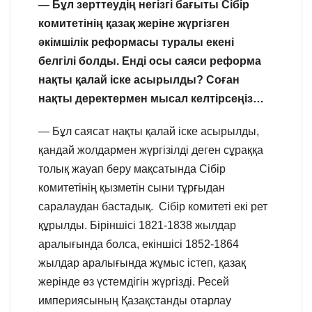
— Бұл зерттеудің негізгі бағыты Сібір
комитетінің қазақ жеріне жүргізген
әкімшілік реформасы туралы екені
белгілі болды. Енді осы саяси реформа
нақты қалай іске асырылды? Соған
нақты деректермен мысал келтірсеңіз…
— Бұл саясат нақты қалай іске асырылды,
қандай жолдармен жүргізілді деген сұраққа
толық жауап беру мақсатында Сібір
комитетінің қызметін сыни тұрғыдан
саралаудан бастадық. Сібір комитеті екі рет
құрылды. Біріншісі 1821-1838 жылдар
аралығында болса, екіншісі 1852-1864
жылдар аралығында жұмыс істеп, қазақ
жерінде өз үстемдігін жүргізді. Ресей
империясының Қазақстанды отарлау