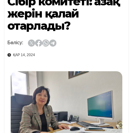
Сібір комитеті: Қазақ
жерін қалай
отарлады?
Бөлісу:
ҚАР 14, 2024