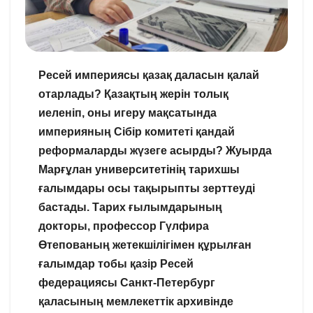
Ресей империясы қазақ даласын қалай
отарлады? Қазақтың жерін толық
иеленіп, оны игеру мақсатында
империяның Сібір комитеті қандай
реформаларды жүзеге асырды? Жуырда
Марғұлан университетінің тарихшы
ғалымдары осы тақырыпты зерттеуді
бастады. Тарих ғылымдарының
докторы, профессор Гүлфира
Өтепованың жетекшілігімен құрылған
ғалымдар тобы қазір Ресей
федерациясы Санкт-Петербург
қаласының мемлекеттік архивінде