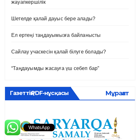
жауапкершілік
Шетелде қалай дауыс бере алады?
Ел ертеңі таңдауымызға байланысты
Сайлау учаскесін қалай білуге болады?
“Таңдауымды жасауға үш себеп бар”
Мұрағат
Газеттің PDF-нұсқасы
WhatsApp