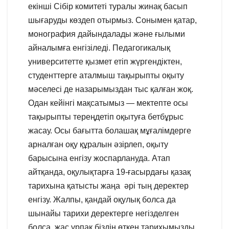
екінші Сібір комитеті туралы жинақ басып
шығаруды көздеп отырмыз. Сонымен қатар,
монография дайындалады және ғылыми
айналымға енгізіледі. Педагогикалық
университетте қызмет етіп жүргендіктен,
студенттерге аталмыш тақырыпты оқыту
мәселесі де назарымыздан тыс қалған жоқ.
Одан кейінгі мақсатымыз — мектепте осы
тақырыпты тереңдетіп оқытуға бетбұрыс
жасау. Осы бағытта болашақ мұғалімдерге
арналған оқу құралын әзірлеп, оқыту
барысына енгізу жоспарлануда. Атап
айтқанда, оқулықтарға 19-ғасырдағы қазақ
тарихына қатысты жаңа әрі тың деректер
енгізу. Жалпы, қандай оқулық болса да
шынайы тарихи деректерге негізделген
болса, жас ұрпақ біздің өткен тарихымызды