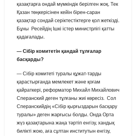
қазақтарға ондай мүмкіндік берілген жоқ. Тек
Қазан төңкерісінен кейін бірен-саран
қазақтар сондай серіктестіктерге қол жеткізді.
Бұны Ресейдің Ішкі істер министрлігі қатты
қадағалады.
— Сібір комитетін қандай тұлғалар
басқарды?
— Сібір комитеті туралы құжат-тарды
қарастырғанда мемлекет және қоғам
қайраткері, реформатор Михайл Михайлович
Сперанский деген тұлғаны жиі көресіз. Сол
Сперанскийдің «Сібір қырғыздарын басқару
туралы» деген жарғысы болды. Онда Орта
жүз қазақтарына жаңа тәртіп енгізу, хандық
билікті жою, аға сұлтан институтын енгізу,