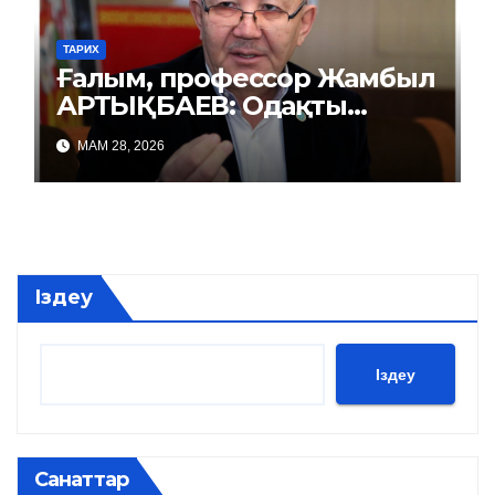
ТАРИХ
Ғалым, профессор Жамбыл
АРТЫҚБАЕВ: Одақты
репрессиямен басқарды
МАМ 28, 2026
Іздеу
Іздеу
Санаттар