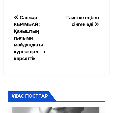
Навигация
Санжар
Газетке еңбегі
КЕРІМБАЙ:
сіңген еді
по
Қаныштың
записям
ғылыми
майдандағы
күрескерлігін
көрсеттік
ҰҚСАС ПОСТТАР