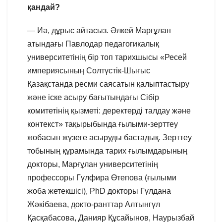
қандай?
— Иә, дұрыс айтасыз. Әлкей Марғұлан
атындағы Павлодар педагогикалық
университетінің бір топ тарихшысы «Ресей
империясының Солтүстік-Шығыс
Қазақстанда ресми саясатын қалыптастыру
және іске асыру бағытындағы Сібір
комитетінің қызметі: деректерді талдау және
контекст» тақырыбында ғылыми-зерттеу
жобасын жүзеге асыруды бастадық. Зерттеу
тобының құрамында тарих ғылымдарының
докторы, Марғұлан университетінің
профессоры Гүлфира Өтепова (ғылыми
жоба жетекшісі), PhD докторы Гүлдана
Жәкібаева, докто-ранттар Алтынгүл
Қасқабасова, Данияр Құсайынов, Наурызбай