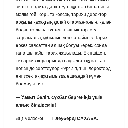
зерттеп, қайта дәріптеуге құштар болатыны
мәлім ғой. Қорыта келсек, тарихи деректер
арқылы қазақтың қалай отарланғанын, қалай
бодан жолына түскенін ашық көрсету
заңнамалық құбылыс деп санаймыз. Тарих
әркез саясаттан алшақ болуы керек, сонда
ғана шынайы тарих жазылады. Екіншіден,
тек архив қорларында сақталған құжаттар
негізінде зерттеулер жүргізіп, тың деректерді
енгізсек, ақиқатымызда ешқандай күмән
болмауы тиіс.
— Уақыт бөліп, сұхбат бергеніңіз үшін
алғыс білдіремін!
Әңгімелескен —
Тілеуберді САХАБА.