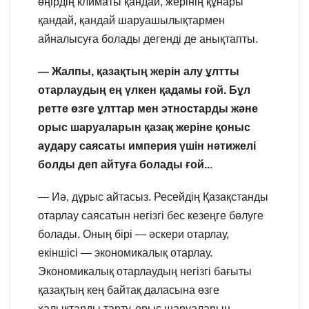
өңірдің климаты қандай, жерінің құнары
қандай, қандай шаруашылықтармен
айналысуға болады дегенді де анықтапты.
— Жалпы, қазақтың жерін алу ұлтты
отарлаудың ең үлкен қадамы ғой. Бұл
ретте өзге ұлттар мен этностарды және
орыс шаруаларын қазақ жеріне қоныс
аудару саясаты империя үшін нәтижелі
болды деп айтуға болады ғой..
.
— Иә, дұрыс айтасыз. Ресейдің Қазақстанды
отарлау саясатын негізгі бес кезеңге бөлуге
болады. Оның бірі — әскери отарлау,
екіншісі — экономикалық отарлау.
Экономикалық отарлаудың негізгі бағыты
қазақтың кең байтақ даласына өзге
халықтарды тарту, орыс шаруаларын