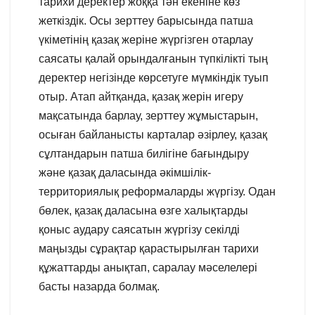
тарихи деректер жоққа тән екеніне көз
жеткіздік. Осы зерттеу барысында патша
үкіметінің қазақ жеріне жүргізген отарлау
саясаты қалай орындалғанын түпкілікті тың
деректер негізінде көрсетуге мүмкіндік туып
отыр. Атап айтқанда, қазақ жерін игеру
мақсатында барлау, зерттеу жұмыстарын,
осыған байланысты карталар әзірлеу, қазақ
сұлтандарын патша билігіне бағындыру
және қазақ даласында әкімшілік-
территориялық реформаларды жүргізу. Одан
бөлек, қазақ даласына өзге халықтарды
қоныс аудару саясатын жүргізу секілді
маңызды сұрақтар қарастырылған тарихи
құжаттарды анықтап, саралау мәселелері
басты назарда болмақ.