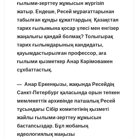
ғылыми-зерттеу жұмысын жүргізіп
жатыр. Ендеше, Ресей мұрағаттарынан
табылған құнды құжаттардың Қазақстан
тарих ғылымына қосар үлесі мен енгізер
жаңалығы қандай болмақ? Толығырақ
тарих ғылымдарының кандидаты,
қауымдастырылған профессор, аға
ғылыми қызметкер Анар Кәрімовамен
сұхбаттастық.
— Анар Еркенқызы, жақында Ресейдің
Санкт-Петербург қаласында орын тепкен
мемлекеттік архивінде патшалық Ресей
тұсындағы Сібір комитетінің қызметі
жайлы ғылыми-зерттеу жұмысын
бастапсыздар. Бұл жобаның
идеологиялық маңызы