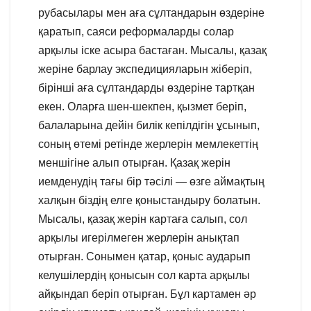
рубасылары мен аға сұлтандарын өздеріне
қаратып, саяси реформаларды солар
арқылы іске асыра бастаған. Мысалы, қазақ
жеріне барлау экспедицияларын жіберіп,
бірінші аға сұлтандарды өздеріне тартқан
екен. Оларға шен-шекпен, қызмет беріп,
балаларына дейін билік кепілдігін ұсынып,
соның өтемі ретінде жерлерін мемлекеттің
меншігіне алып отырған. Қазақ жерін
иемденудің тағы бір тәсілі — өзге аймақтың
халқын біздің елге қоныстандыру болатын.
Мысалы, қазақ жерін картаға салып, сол
арқылы игерілмеген жерлерін анықтап
отырған. Сонымен қатар, қоныс аударып
келушілердің қонысын сол карта арқылы
айқындап беріп отырған. Бұл картамен әр