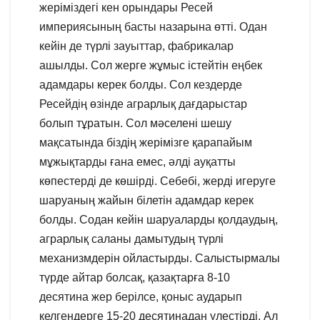
жеріміздегі кен орындары Ресей
империясының басты назарына өтті. Одан
кейін де түрлі зауыттар, фабрикалар
ашылды. Сол жерге жұмыс істейтін еңбек
адамдары керек болды. Сол кездерде
Ресейдің өзінде аграрлық дағдарыстар
болып тұратын. Сол мәселені шешу
мақсатында біздің жерімізге қарапайым
мұжықтарды ғана емес, әлді ауқатты
көпестерді де көшірді. Себебі, жерді игеруге
шаруаның жайын білетін адамдар керек
болды. Содан кейін шаруаларды қолдаудың,
аграрлық саланы дамытудың түрлі
механизмдерін ойластырды. Салыстырмалы
түрде айтар болсақ, қазақтарға 8-10
десятина жер берілсе, қоныс аударып
келгендерге 15-20 десятинадан үлестірді. Ал