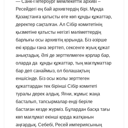
— Санк-Петербург мемлекеттік архиві –
Ресейдегі ең бай архивтердің бірі. Мұнда
Қазақстанға қатысты өте көп құнды құжаттар,
деректер сақталған. Ал Сібір комитетінің
қызметіне қатысты негізгі мәліметтердің
барлығы осы архивтің қорында. Біз әзірше
екі қорды ғана зерттеп, сексенге жуық құжат
анықтадық. Әлі де зерттелмеген қорлар бар,
оларда да құнды құжаттар, тың мағлұматтар
бар деп санаймыз, ол болашақтың
еншісінде. Біз осы жолы зерттеген
құжаттардан тек бірінші Сібір комитеті
туралы дерек алдық. Яғни, жұмыс жаңа
басталып, тапсырмалар енді беріле
бастаған кезде жүрміз. Бұлардан басқа тағы
көп мағлұмат екінші қорда жатқанын
аңғардық. Себебі, Ресей империясының