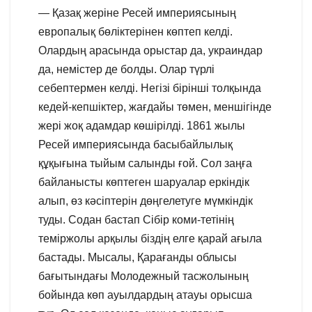
— Қазақ жеріне Ресей империясының
европалық бөліктерінен көптеп келді.
Олардың арасында орыстар да, украиндар
да, немістер де болды. Олар түрлі
себептермен келді. Негізі бірінші толқында
кедей-кепшіктер, жағдайы төмен, меншігінде
жері жоқ адамдар көшірілді. 1861 жылы
Ресей империясында басыбайлылық
құқығына тыйым салынды ғой. Сол заңға
байланысты көптеген шаруалар еркіндік
алып, өз кәсіптерін дөңгелетуге мүмкіндік
туды. Содан бастап Сібір коми-тетінің
теміржолы арқылы біздің елге қарай ағыла
бастады. Мысалы, Қарағанды облысы
бағытындағы Молодежный тасжолының
бойында көп ауылдардың атауы орысша