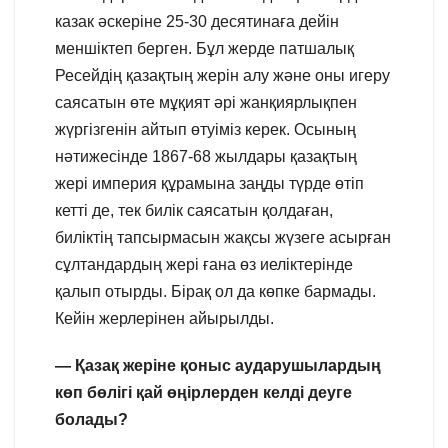
казак әскеріне 25-30 десятинаға дейін
меншіктеп берген. Бұл жерде патшалық
Ресейдің қазақтың жерін алу және оны игеру
саясатын өте мұқият әрі жанқиярлықпен
жүргізгенін айтып өтуіміз керек. Осының
нәтижесінде 1867-68 жылдары қазақтың
жері империя құрамына заңды түрде өтіп
кетті де, тек билік саясатын қолдаған,
биліктің тапсырмасын жақсы жүзеге асырған
сұлтандардың жері ғана өз иеліктерінде
қалып отырды. Бірақ ол да көпке бармады.
Кейін жерлерінен айырылды.
— Қазақ жеріне қоныс аударушылардың
көп бөлігі қай өңірлерден келді деуге
болады?