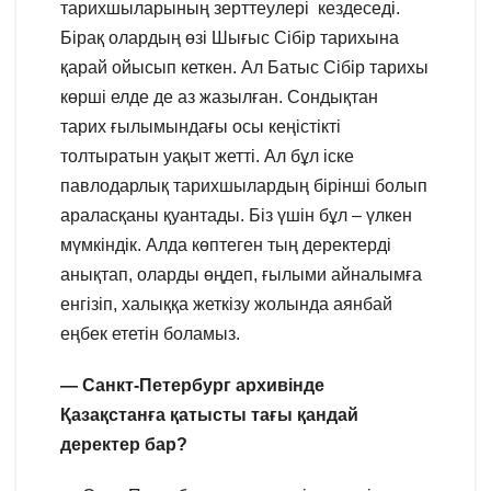
тарихшыларының зерттеулері кездеседі.
Бірақ олардың өзі Шығыс Сібір тарихына
қарай ойысып кеткен. Ал Батыс Сібір тарихы
көрші елде де аз жазылған. Сондықтан
тарих ғылымындағы осы кеңістікті
толтыратын уақыт жетті. Ал бұл іске
павлодарлық тарихшылардың бірінші болып
араласқаны қуантады. Біз үшін бұл – үлкен
мүмкіндік. Алда көптеген тың деректерді
анықтап, оларды өңдеп, ғылыми айналымға
енгізіп, халыққа жеткізу жолында аянбай
еңбек ететін боламыз.
— Санкт-Петербург архивінде
Қазақстанға қатысты тағы қандай
деректер бар?