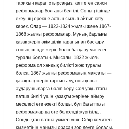
тарихын қарап отырсаңыз, көптеген саяси
реформалар болғаны белгілі. Соның ішінде
екеуінің ерекше астын сызып айтып кету
керек. Олар — 1822-1824 жылғы және 1867-
1868 жылғы реформалар. Мұның барлығы
қазақ жерін әкімшілік тарапынан басқару,
соның ішінде жерін бөліп басқару мәселесі
туралы болатын. Мысалы, 1822 жылғы
реформа ол хандық билікті жою туралы
болса, 1867 жылғы реформаның мақсаты —
қазақтың жерін тартып алу, оны қоныс
аударушыларға бөліп беру. Сол уақыттағы
патша билігі үшін қазақты жерінен айыру
мәселесі өте өзекті болды, бұл бағыттағы
реформалар да өте белсенді жүргізілді.
Сондықтан патша үкіметі үшін Сібір комитеті
қызметінің маңызы орасан зор деуге болады.