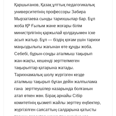
Қаршығанов, Қазақ ұлттық педагогикалық
университетінің профессоры Зәбира
Мырзатаева сынды тарихшылар бар. Бұл
жоба ҚР Ғылым және жоғары білім
министрлігінің қаржылай қолдауымен іске
асып жатыр. Бұл — біздің қоғам үшін тарихи
маңыздылығы жағынан өте құнды жоба.
Себебі, бұрын-соңды аталмыш тақырып
жан-жақты, кешенді зерттелмеген
тақырыптар қатарына жатады.
Тарихнамалық шолу жүргізген кезде
аталмыш тақырып бұған дейін жалпылама
ғана зерттеушілер назарында болғанын
атап өткен жөн. Бірақ арнайы Сібір
комитетінің қызметі жайлы зерттеу еңбектер,
жүргізілген саясаттың салдарына қатысты