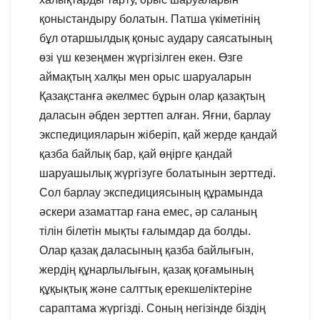
қоныстандыру болатын. Патша үкіметінің
бұл отаршылдық қоныс аудару саясатының
өзі үш кезеңмен жүргізілген екен. Өзге
аймақтың халқы мен орыс шаруаларын
Қазақстанға әкелмес бұрын олар қазақтың
даласын әбден зерттеп алған. Яғни, барлау
экспедицияларын жіберіп, қай жерде қандай
қазба байлық бар, қай өңірге қандай
шаруашылық жүргізуге болатынын зерттеді.
Сол барлау экспедициясының құрамында
әскери азаматтар ғана емес, әр саланың
тілін білетін мықты ғалымдар да болды.
Олар қазақ даласының қазба байлығын,
жердің құнарлылығын, қазақ қоғамының
құқықтық және салттық ерекшеліктеріне
сараптама жүргізді. Соның негізінде біздің