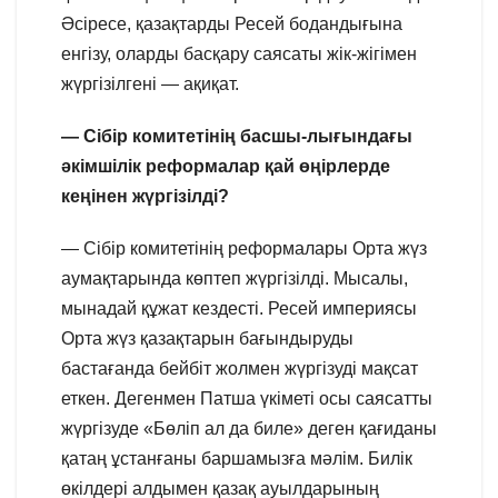
Әсіресе, қазақтарды Ресей бодандығына
енгізу, оларды басқару саясаты жік-жігімен
жүргізілгені — ақиқат.
— Сібір комитетінің басшы-лығындағы
әкімшілік реформалар қай өңірлерде
кеңінен жүргізілді?
— Сібір комитетінің реформалары Орта жүз
аумақтарында көптеп жүргізілді. Мысалы,
мынадай құжат кездесті. Ресей империясы
Орта жүз қазақтарын бағындыруды
бастағанда бейбіт жолмен жүргізуді мақсат
еткен. Дегенмен Патша үкіметі осы саясатты
жүргізуде «Бөліп ал да биле» деген қағиданы
қатаң ұстанғаны баршамызға мәлім. Билік
өкілдері алдымен қазақ ауылдарының