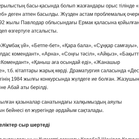
құрылыстың басы-қасында болып жазғандары орыс тілінде 
деб» деген атпен басылды. Жүзден астам проблемалық очер
992 жылы Павлодар облысындағы Ермак қаласына қойылға
деп өзгертуге атсалысты.
ұмбақ үй», «Бетпе-бет», «Қара бала», «Сұңқар самғауы»,
олдас комендант», «Арна», «Соңғы тәсіл», «Айқыз», «Бақыт
, «Комендант», «Қаныш аға осындай еді», «Жанашыр
, т.б. кітаптары жарық көрді. Драматургия саласында «Де
гінің 1984 жылғы конкурсында жүлдеге ие болған. Жазушы
не Абай аты берілді.
сылған қазыналар санатындағы халқы­мыздың аяулы
ын бейнесі ел жүрегінде әрдайым сақталады.
еліктер сыр шертеді