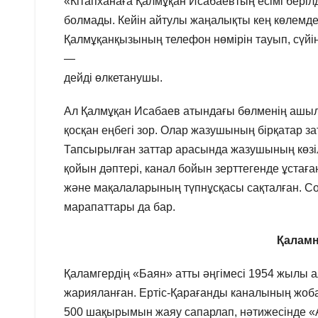
«Кітапханаға Қалмұқан Исабаевтың есімі беріл
болмады. Кейін айтулы жаңалықты кең көлемде 
Қалмұқанқызының телефон нөмірін тауып, сүйі
—
дейді өлкетанушы.
Ал Қалмұқан Исабаев атындағы бөлменің ашы
қосқан еңбегі зор. Олар жазушының бірқатар за
Тапсырылған заттар арасында жазушының көзілді
қойын дәптері, канал бойын зерттегенде ұстаған 
және мақалаларының түпнұсқасы сақталған. Со
марапаттары да бар.
Қаламн
Қаламгердің «Баян» атты әңгімесі 1954 жылы 
жарияланған. Ертіс-Қарағанды каналының жоб
500 шақырымын жаяу сапарлап, нәтижесінде «А