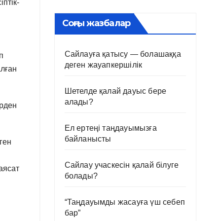
іптік-
Соңғы жазбалар
Сайлауға қатысу — болашаққа
п
деген жауапкершілік
алған
Шетелде қалай дауыс бере
алады?
ірден
Ел ертеңі таңдауымызға
байланысты
ген
Сайлау учаскесін қалай білуге
аясат
болады?
“Таңдауымды жасауға үш себеп
бар”