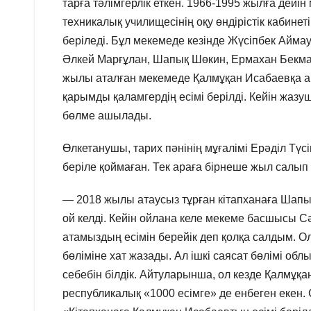
тарға тәлімгерлік еткен. 1966-1995 жылға дейін
техникалық училищесінің оқу өндірістік кабине
беріледі. Бұл мекемеде кезінде Жүсіпбек Айма
Әлкей Марғұлан, Шапық Шөкин, Ермахан Бекмаха
жылы аталған мекемеде Қалмұқан Исабаевқа а
қарымды қаламгердің есімі берілді. Кейін жа
бөлме ашылады.
Өлкетанушы, тарих пәнінің мұғалімі Ерәділ Түс
беріле қоймаған. Тек араға бірнеше жыл салып 
— 2018 жылы атаусыз тұрған кітапханаға Шапы
ой келді. Кейін ойлана келе мекеме басшысы 
атамыздың есімін берейік деп қолқа салдым. Ол
бөліміне хат жазады. Ал ішкі саясат бөлімі обл
себебін білдік. Айтуларынша, ол кезде Қалмұқа
республикалық «1000 есімге» де енбеген екен. 