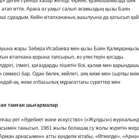
ді» деген сүйінші хабар жетеді. Әрине, қуанышымызда шек
атап өттік. Араға аз уақыт салып ағамыздың қызы Баян
нші сұрадым. Кейін кітапхананың ашылуына да қатысып қай
луына жары Зәбира Исабаева мен қызы Баян Қалмұқанқы
тын кітапхана қорына тапсырып, өз үлестерін қосады.
рігі, ілмегі, қағаздарды пішетін бізі, қалам мен қарындаш
сөмкесі бар. Одан бөлек, көйлегі, аяқ киімі мен сыртқы киім
ндай-ақ, жеке отбасылық мұрағаттағы суреттер мен
ан тамған шығармалар
алғаш рет «Әдебиет және искусство» («Жұлдыз») журналын
асымен танысып, 1961 жылы болашақ су жолы жүретін жерд
рман арнасымен» атты күнделік кітабы, «Өткелде», «Арна