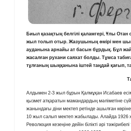
Биыл қазақтың белгілі қаламгері, Ұлы Ота
жыл толып отыр. Жазушының өмірі мен шы
ауданына арнайы ат басын бұрдық. Бұл жай ғ
жасалған рухани саяхат болды. Тұмса таби
тұлғаның шыққанына іштей таңдай қағып, та
Т
Алдымен 2-3 жыл бұрын Қалмұқан Исабаев есімі
қызмет атқаратын мамандардың мәліметіне сүйе
жанындағы діни мектеп ретінде ашылған көріне
10 жыл салып мектеп жабылады. Алайда 1926 
Революция кезеңіне дейін білікті әрі тәжірибелі 