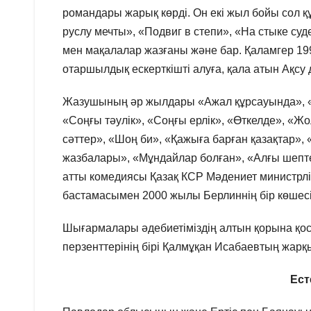
романдары жарық көрді. Он екі жыл бойы сол 
руслу мечты», «Подвиг в степи», «На стыке су
мен мақалалар жазғаны және бар. Қаламгер 1
отаршылдық ескерткішті алуға, қала атын Ақсу 
Жазушының әр жылдары «Ажал құрсауында», «Ж
«Соңғы тәулік», «Соңғы ерлік», «Өткелде», «Ж
сәттер», «Шоң би», «Қажыға барған қазақтар»
жазбалары», «Мұндайлар болған», «Алғы шепте»
атты комедиясы Қазақ КСР Мәдениет министрлі
бастамасымен 2000 жылы Берлиннің бір көшесі
Шығармалары әдебиетіміздің алтын қорына қо
перзенттерінің бірі Қалмұқан Исабаевтың жарқ
Ест