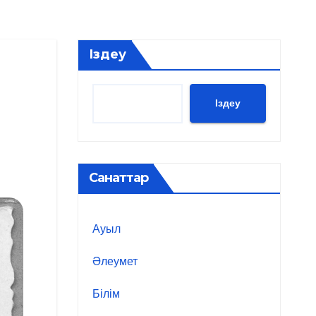
Іздеу
Іздеу
Санаттар
Ауыл
Әлеумет
Білім