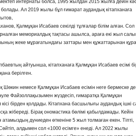
 мектеп интернаты болса, 1995 жылдан 2015 жылға дейін кәс
ті болады. Ал 2019 жылы бұл ғимарат аудандық кітапханаға
уытов,
нов, Қалмұқан Исабаев секілді тұлғалар білім алған. Сол
рналған мемориалдық тақтасы ашылса, араға екі жыл салы
зушының жеке мұрағатындағы заттары мен құжаттарынан құр
іпбаевтың айтуынша, кітапханаға Қалмұқан Исабаев есімі б
қана берілген.
қ Шөкин немесе Қалмұқан Исабаев есімін неге бермеске де
Сәуле Файзоллақызымен жүздесіп, ғимаратқа Қалмұқан
 кісі бірден қолдады. Кітапхана басшылығы аудандық ішкі с
ысқа жібереді. Бірақ ономастика бөлімі қабылдамады. Кейін
н атамыздың дүниеден өткеніне 5 жыл толмаған екен. Тіпті,
Сөйтіп, алдымен сол «1000 есімге» енеді. Ал 2022 жылы