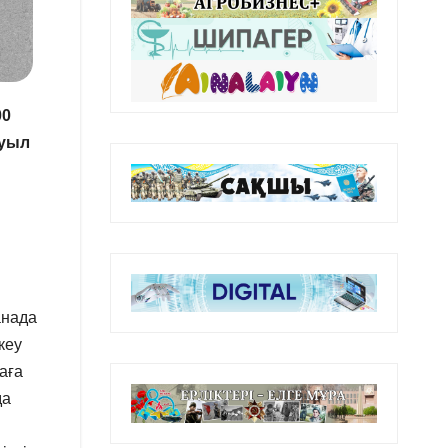
00
ауыл
анада
кеу
аға
да