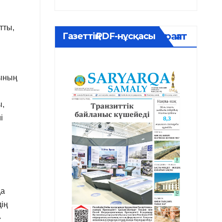
тты,
Мұрағат
Газеттің PDF-нұсқасы
зының
ы,
і
да
ің
»