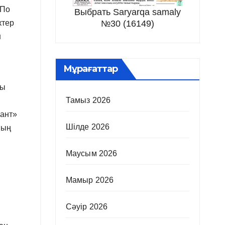
«По
Выбрать Saryarqa samaly
ктер
№30 (16149)
н
Мұрағаттар
ты
Тамыз 2026
сант»
Шілде 2026
ның
Маусым 2026
Мамыр 2026
Сәуір 2026