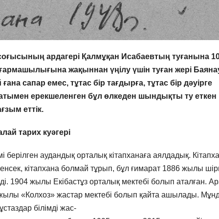
н соғысының ардагері Қалмұқан Исабаевтың туғанына 1
ғармашылығына жақыннан үңілу үшін туған жері Баян
ана сапар емес, тұтас бір тағдырға, тұтас бір дәуірге
ғатымен ерекшеленген бұл өлкеден шындықты ту еткен
ғзым еттік.
алай тарих куәгері
 берілген аудандық орталық кітапханаға аялдадық. Кітапх
нсек, кітапхана болмай тұрып, бұл ғимарат 1886 жылы шір
ді. 1904 жылы Екібастұз орталық мектебі болып аталған. Ар
жылы «Колхоз» жастар мектебі болып қайта ашылады. Мұн
ұстаздар білімді жас-