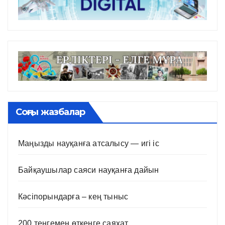
Соңғы жазбалар
Маңызды науқанға атсалысу — игі іс
Байқаушылар саяси науқанға дайын
Кәсіпорындарға – кең тыныс
200 теңгемен өткенге саяхат