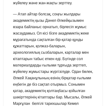
жүйелеу және жан-жақты зерттеу.
— Атап айтар болсақ, соңғы жылдары
академиктің қызы Дәнел Әлкейқызымен
өзара байланыс орнатып, бірлесіп жұмыс
жасаудамыз. Ол кісі бізге академиктің жеке
мұрағатында сақталған бір-қатар құнды
құжаттарын, қолжаз-баларын,
археологиялық сызбаларын, карталар мен
кітаптарын табыс еткен еді. Бүгінде сол
материалдарды ғылыми тұрғыда зерттеп,
жүйелеу жұмыстары жүргізілуде. Одан бөлек,
Әлкей Хақанұлының өзінің бірқатар ғылыми
еңбегін де біз сақтап отырмыз. Сонымен
қатар, академиктің қолтаңбасы қойылған
шәкірттерінің кітаптары бар. Мысалы, Әлкей
Марғұлан белгілі тарихшылар Кемел