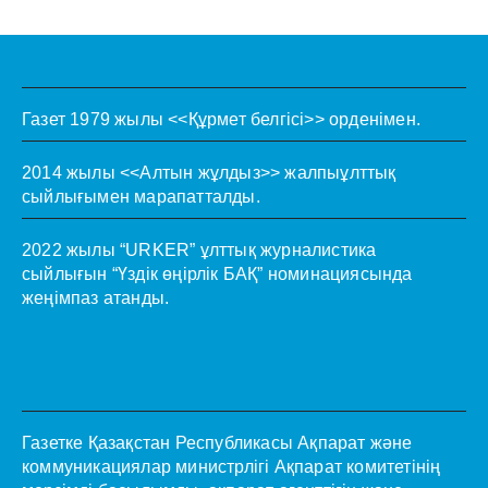
Газет 1979 жылы <<Құрмет белгісі>> орденімен.
2014 жылы <<Алтын жұлдыз>> жалпыұлттық
сыйлығымен марапатталды.
2022 жылы “URKER” ұлттық журналистика
сыйлығын “Үздік өңірлік БАҚ” номинациясында
жеңімпаз атанды.
Газетке Қазақстан Республикасы Ақпарат және
коммуникациялар министрлігі Ақпарат комитетінің