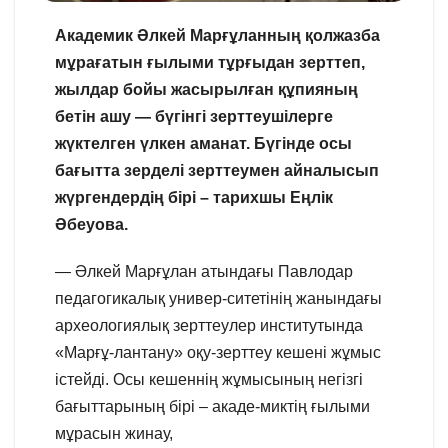
Академик Әлкей Марғұланның қолжазба
мұрағатын ғылыми тұрғыдан зерттеп,
жылдар бойы жасырылған құпияның
бетін ашу — бүгінгі зерттеушілерге
жүктелген үлкен аманат. Бүгінде осы
бағытта зерделі зерттеумен айналысып
жүргендердің бірі – тарихшы Еңлік
Әбеуова.
— Әлкей Марғұлан атындағы Павлодар
педагогикалық универ-ситетінің жанындағы
археологиялық зерттеулер институтында
«Марғұ-лантану» оқу-зерттеу кешені жұмыс
істейді. Осы кешеннің жұмысының негізгі
бағыттарының бірі – акаде-миктің ғылыми
мұрасын жинау,