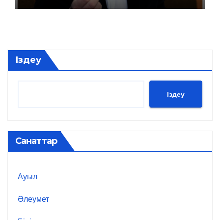
Іздеу
Іздеу
Санаттар
Ауыл
Әлеумет