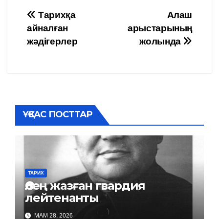
Навигация
Тарихқа
Алаш
айналған
арыстарының
по
жәдігерлер
жолында
записям
ҰҚСАС ПОСТТАР
ТАРИХ
Өлең жазған гвардия
лейтенанты
МАМ 28, 2026