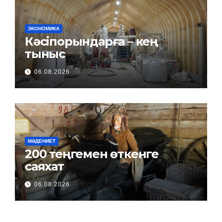
ЭКОНОМИКА
Кәсіпорындарға – кең
тыныс
06.08.2026
МӘДЕНИЕТ
200 теңгемен өткенге
саяхат
06.08.2026