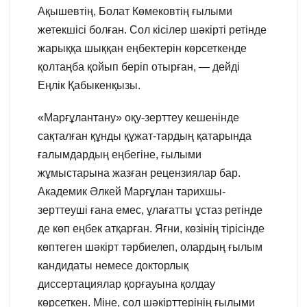
Ақышевтің, Болат Көмековтің ғылыми
жетекшісі болған. Сол кісілер шәкірті ретінде
жарыққа шыққан еңбектерін көрсеткенде
қолтаңба қойып беріп отырған, — дейді
Еңлік Қабыкенқызы.
«Марғұлантану» оқу-зерттеу кешенінде
сақталған құнды құжат-тардың қатарында
ғалымдардың еңбегіне, ғылыми
жұмыстарына жазған рецензиялар бар.
Академик Әлкей Марғұлан тарихшы-
зерттеуші ғана емес, ұлағатты ұстаз ретінде
де көп еңбек атқарған. Яғни, көзінің тірісінде
көптеген шәкірт тәрбиелеп, олардың ғылым
кандидаты немесе докторлық
диссертациялар қорғауына қолдау
көрсеткен. Міне, сол шәкірттерінің ғылыми