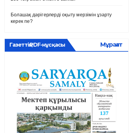
Болашақ дәрігерлерді оқыту мерзімін ұзарту
керек пе?
Мұрағат
Газеттің PDF-нұсқасы