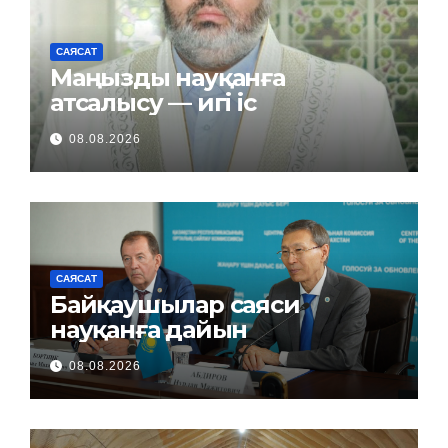
САЯСАТ
Маңызды науқанға
атсалысу — игі іс
08.08.2026
САЯСАТ
Байқаушылар саяси
науқанға дайын
08.08.2026