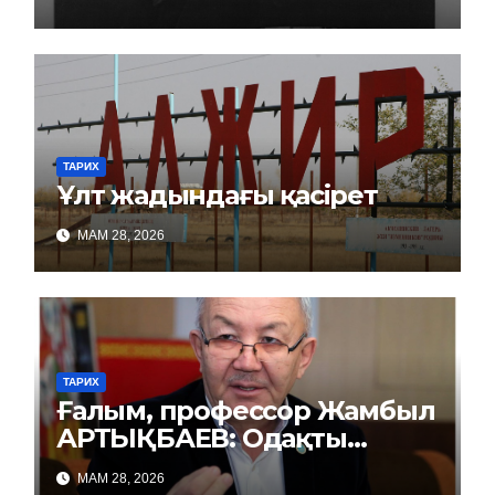
ТАРИХ
Ұлт жадындағы қасірет
МАМ 28, 2026
ТАРИХ
Ғалым, профессор Жамбыл
АРТЫҚБАЕВ: Одақты
репрессиямен басқарды
МАМ 28, 2026