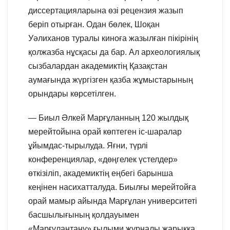
диссертацияларына өзі рецензия жазып
беріп отырған. Одан бөлек, Шоқан
Уәлиханов туралы киноға жазылған пікірінің
қолжазба нұсқасы да бар. Ал археологиялық
сызбалардан академиктің Қазақстан
аумағында жүргізген қазба жұмыстарының
орындары көрсетілген.
— Биыл Әлкей Марғұланның 120 жылдық
мерейтойына орай көптеген іс-шаралар
ұйымдас-тырылуда. Яғни, түрлі
конференциялар, «дөңгелек үстелдер»
өткізіліп, академиктің еңбегі барынша
кеңінен насихатталуда. Биылғы мерейтойға
орай мамыр айында Марғұлан университеті
басшылығының қолдауымен
«Марғұлантану» ғылыми журналы жарыққа