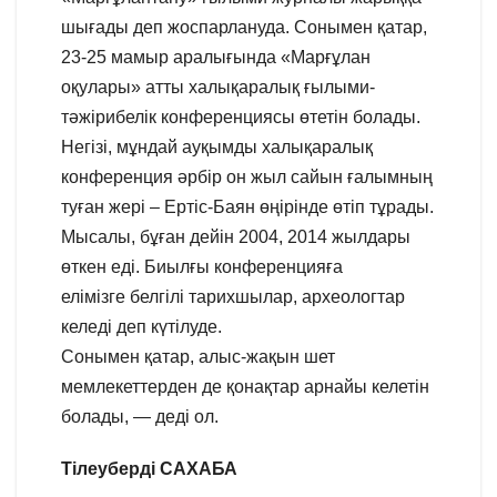
шығады деп жоспарлануда. Сонымен қатар,
23-25 мамыр аралығында «Марғұлан
оқулары» атты халықаралық ғылыми-
тәжірибелік конференциясы өтетін болады.
Негізі, мұндай ауқымды халықаралық
конференция әрбір он жыл сайын ғалымның
туған жері – Ертіс-Баян өңірінде өтіп тұрады.
Мысалы, бұған дейін 2004, 2014 жылдары
өткен еді. Биылғы конференцияға
елімізге белгілі тарихшылар, археологтар
келеді деп күтілуде.
Сонымен қатар, алыс-жақын шет
мемлекеттерден де қонақтар арнайы келетін
болады, — деді ол.
Тілеуберді САХАБА