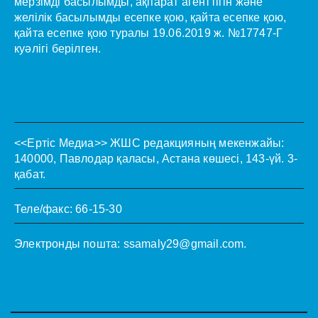
мерзімді басылымды, ақпарат агенттігін және
желілік басылымды есепке қою, қайта есепке қою,
қайта есепке қою туралы 19.06.2019 ж. №17747-Г
куәлігі берілген.
<<Ертіс Медиа>>
ЖШС редакцияның мекенжайы:
140000, Павлодар қаласы, Астана көшесі, 143-үй. 3-
қабат.
Теле/факс: 66-15-30
Электронды пошта:
ssamaly29@gmail.com
.