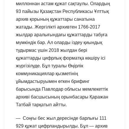
миллоннан астам құжат сақтаулы. Олардың
93 пайызы Қазақстан Республикасы Ұлттық
архив қорының құжаттары санатына
жатады. Жергілікті архивтен 1766-2017
жылдар аралығындағы құжаттарды табуға
мүмкіндік бар. Ал оларды іздеу қиындық
тудырмас үшін 2018 жылдан бері
құжаттарды цифрлық форматқа көшіру ісі
жүргізілуде. Бұл туралы Өңірлік
коммуникациялар қызметінің
ұйымдастыруымен өткен брифинг
барысында Павлодар облысы мемлекеттік
архиві басшысының орынбасары Қаражан
Татбай тарқатып айтты.
— Соңғы бес жыл дересінде барлығы 111
929 құжат цифрландырылды. Бұл — архив