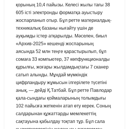
қорының 10,4 пайызы. Келесі жылы тағы 38
605 істі электронды форматқа ауыстыру
жоспарланып отыр. Бұл ретте материалдық-
техникалық базаны нығайту үшін де
ауқымды істер атқарылды. Мәселен, биыл
«Архив-2025» кешенді жоспарының
аясында 52 млн теңге қарастырылып, бұл
сомаға 33 компьютер, 37 көпфункционалды
құрылғы, жоғары жылдамдықтағы 7 сканер
сатып алынды. Мұндай мүмкіндік
цифрландыру жұмысын ілгерілете түсетіні
анық, — дейді Қ.Татбай. Бұл ретте Павлодар
қала-сындағы қоймаларының толымдығы
102 пайызға жеткенін атап өту керек. Соның
салдарынан құжаттарды мемлекеттің
сақтауына қабылдау тоқтап тұр. Бұл сала