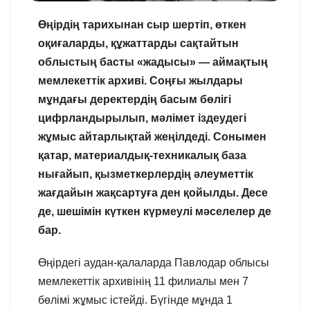
Өңірдің тарихынан сыр шертіп, өткен
оқиғаларды, құжаттарды сақтайтын
облыстың басты «жадысы» — аймақтың
мемлекеттік архиві. Соңғы жылдары
мұндағы деректердің басым бөлігі
цифрландырылып, мәлімет іздеудегі
жұмыс айтарлықтай жеңілдеді. Сонымен
қатар, материалдық-техникалық база
нығайып, қызметкерлердің әлеуметтік
жағдайын жақсартуға ден қойылды. Десе
де, шешімін күткен күрмеулі мәселелер де
бар.
Өңірдегі аудан-қалаларда Павлодар облысы
мемлекеттік архивінің 11 филиалы мен 7
бөлімі жұмыс істейді. Бүгінде мұнда 1