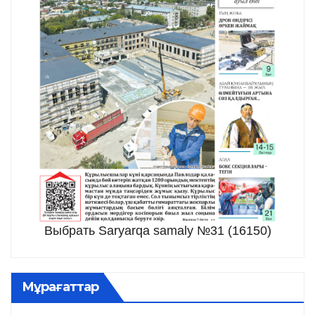
Выбрать Saryarqa samaly №31 (16150)
Мұрағаттар