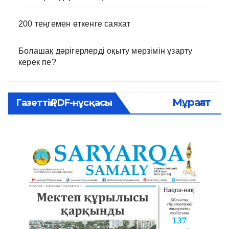
200 теңгемен өткенге саяхат
Болашақ дәрігерлерді оқыту мерзімін ұзарту
керек пе?
Мұрағат
Газеттің PDF-нұсқасы