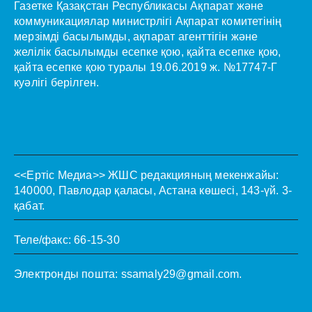
Газетке Қазақстан Республикасы Ақпарат және
коммуникациялар министрлігі Ақпарат комитетінің
мерзімді басылымды, ақпарат агенттігін және
желілік басылымды есепке қою, қайта есепке қою,
қайта есепке қою туралы 19.06.2019 ж. №17747-Г
куәлігі берілген.
<<Ертіс Медиа>>
ЖШС редакцияның мекенжайы:
140000, Павлодар қаласы, Астана көшесі, 143-үй. 3-
қабат.
Теле/факс: 66-15-30
Электронды пошта:
ssamaly29@gmail.com
.