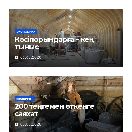
ЭКОНОМИКА
Кәсіпорындарға – кең
тыныс
06.08.2026
МӘДЕНИЕТ
200 теңгемен өткенге
саяхат
06.08.2026