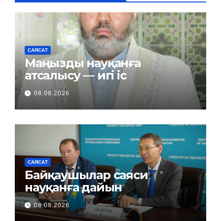
САЯСАТ
Маңызды науқанға
атсалысу — игі іс
08.08.2026
САЯСАТ
Байқаушылар саяси
науқанға дайын
08.08.2026