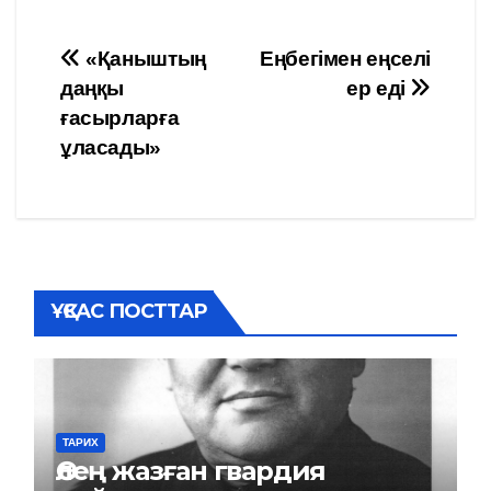
Навигация
«Қаныштың
Еңбегімен еңселі
даңқы
ер еді
по
ғасырларға
записям
ұласады»
ҰҚСАС ПОСТТАР
ТАРИХ
Өлең жазған гвардия