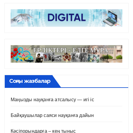
Соңғы жазбалар
Маңызды науқанға атсалысу — игі іс
Байқаушылар саяси науқанға дайын
Кәсіпорындарға – кең тыныс