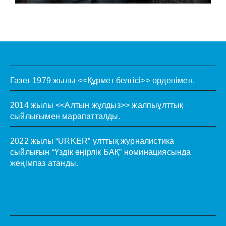
Газет 1979 жылы <<Құрмет белгісі>> орденімен.
2014 жылы <<Алтын жұлдыз>> жалпыұлттық
сыйлығымен марапатталды.
2022 жылы “URKER” ұлттық журналистика
сыйлығын “Үздік өңірлік БАҚ” номинациясында
жеңімпаз атанды.