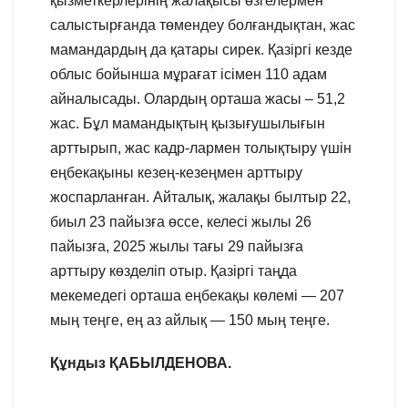
қызметкерлерінің жалақысы өзгелермен
салыстырғанда төмендеу болғандықтан, жас
мамандардың да қатары сирек. Қазіргі кезде
облыс бойынша мұрағат ісімен 110 адам
айналысады. Олардың орташа жасы – 51,2
жас. Бұл мамандықтың қызығушылығын
арттырып, жас кадр-лармен толықтыру үшін
еңбекақыны кезең-кезеңмен арттыру
жоспарланған. Айталық, жалақы былтыр 22,
биыл 23 пайызға өссе, келесі жылы 26
пайызға, 2025 жылы тағы 29 пайызға
арттыру көзделіп отыр. Қазіргі таңда
мекемедегі орташа еңбекақы көлемі — 207
мың теңге, ең аз айлық — 150 мың теңге.
Құндыз ҚАБЫЛДЕНОВА.