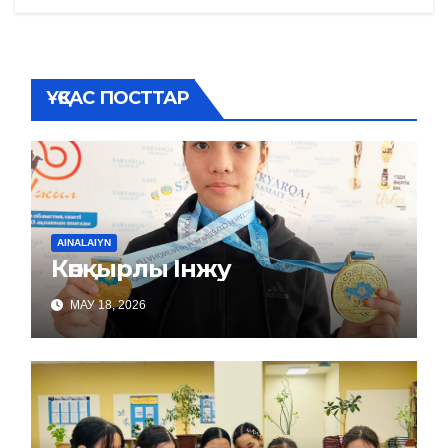
записям
ҰҚСАС ПОСТТАР
AINALAIYN
Көпқырлы Інжу
МАУ 18, 2026