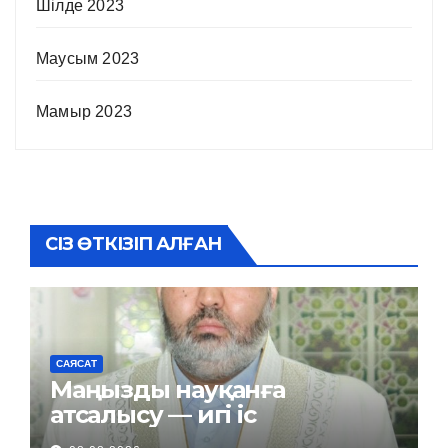
Шілде 2023
Маусым 2023
Мамыр 2023
СІЗ ӨТКІЗІП АЛҒАН
САЯСАТ
Маңызды науқанға
атсалысу — игі іс