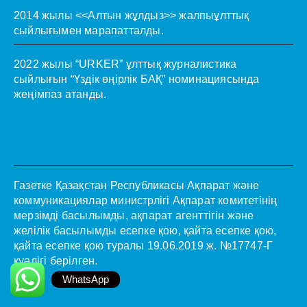
2014 жылы <<Алтын жұлдыз>> жалпыұлттық
сыйлығымен марапатталды.
2022 жылы “URKER” ұлттық журналистика
сыйлығын “Үздік өңірлік БАҚ” номинациясында
жеңімпаз атанды.
Газетке Қазақстан Республикасы Ақпарат және
коммуникациялар министрлігі Ақпарат комитетінің
мерзімді басылымды, ақпарат агенттігін және
желілік басылымды есепке қою, қайта есепке қою,
қайта есепке қою туралы 19.06.2019 ж. №17747-Г
куәлігі берілген.
WhatsApp