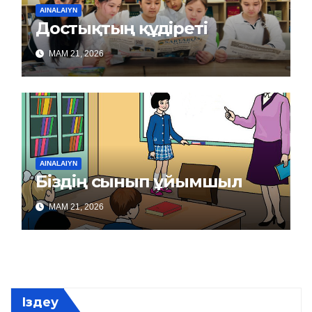
AINALAIYN
Достықтың құдіреті
МАМ 21, 2026
AINALAIYN
Біздің сынып ұйымшыл
МАМ 21, 2026
Іздеу