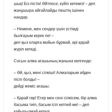
шық! Біз пістік! Әйтпесе, күйіп кетеміз! – деп
жанұшыра айғайлайды пештің ішінен
нандар.
– Немене, мен сендер үшін үстімді
былғауым керек пе! –
деп қыз оларға мойын бұрмай, әрі қарай
жүріп кетеді.
Сосын алма ағашының жанына келгенде:
– Әй, қыз, мені сілкіші! Алмаларым әбден
пісіп болды! –
дейді жеміс ағашы.
– Қарай гөр! Егер мен сені сілкісем, бір алма
басыма тиіп, басым ісіп кетпей ме! – деп
қайырылмай кетеді.