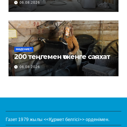
06.08.2026
МӘДЕНИЕТ
200 теңгемен өткенге саяхат
06.08.2026
Газет 1979 жылы <<Құрмет белгісі>> орденімен.