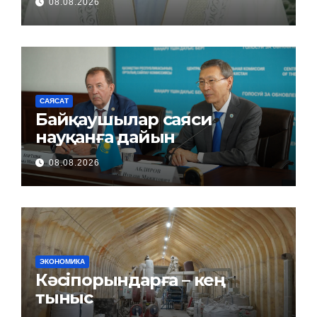
08.08.2026
САЯСАТ
Байқаушылар саяси
науқанға дайын
08.08.2026
ЭКОНОМИКА
Кәсіпорындарға – кең
тыныс