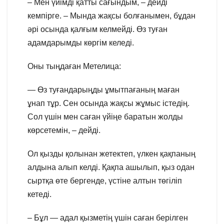
– Мен үйімді қатты сағындым, – дейді
кемпірге. – Мында жақсы болғанымен, бұдан
әрі осында қалғым келмейді. Өз туған
адамдарымды көргім келеді.
Оны тыңдаған Метелица:
— Өз туғандарыңды ұмытпағаның маған
ұнап тұр. Сен осында жақсы жұмыс істедің.
Сол үшін мен саған үйіңе баратын жолды
көрсетемін, – дейді.
Ол қызды қолынан жетектеп, үлкен қақпаның
алдына алып келді. Қақпа ашылып, қыз одан
сыртқа өте бергенде, үстіне алтын төгіліп
кетеді.
– Бұл — адал қызметің үшін саған берілген