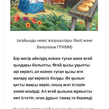
(ағайынды неміс жазушылары Якоб және
Вильгельм ГРИММ)
Бір жесір әйелдің өзінен туған және өгей
қыздары болыпты. Өгей қызы ұқыпты
әрі көрікті, ал өзінен туған қызы өте
жалқау әрі көріксіз болды. Өз қызын
қатты жақсы көріп, оның ағат істерін
үнемі кешірді. Ал өгей қызына жұмысты
көп істетіп, оған дұрыс тамақ та бермеді.