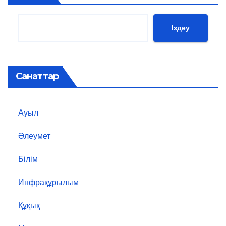
Іздеу
Санаттар
Ауыл
Әлеумет
Білім
Инфрақұрылым
Құқық