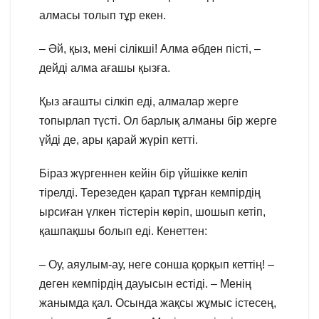
алмасы толып тұр екен.
– Әй, қыз, мені сілікші! Алма әбден пісті, –
дейді алма ағашы қызға.
Қыз ағашты сілкіп еді, алмалар жерге
топырлап түсті. Ол барлық алманы бір жерге
үйді де, ары қарай жүріп кетті.
Біраз жүргеннен кейін бір үйшікке келіп
тірелді. Терезеден қарап тұрған кемпірдің
ырсиған үлкен тістерін көріп, шошып кетіп,
қашпақшы болып еді. Кенеттен:
– Оу, аяулым-ау, неге сонша қорқып кеттің! –
деген кемпірдің дауысын естіді. – Менің
жанымда қал. Осында жақсы жұмыс істесең,