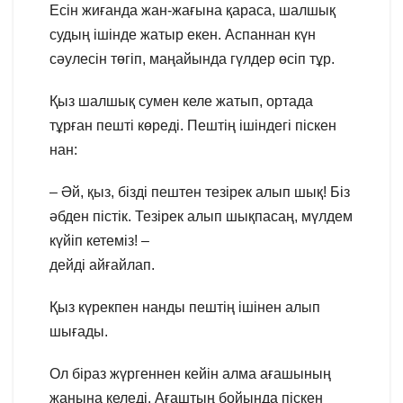
Есін жиғанда жан-жағына қараса, шалшық
судың ішінде жатыр екен. Аспаннан күн
сәулесін төгіп, маңайында гүлдер өсіп тұр.
Қыз шалшық сумен келе жатып, ортада
тұрған пешті көреді. Пештің ішіндегі піскен
нан:
– Әй, қыз, бізді пештен тезірек алып шық! Біз
әбден пістік. Тезірек алып шықпасаң, мүлдем
күйіп кетеміз! –
дейді айғайлап.
Қыз күрекпен нанды пештің ішінен алып
шығады.
Ол біраз жүргеннен кейін алма ағашының
жанына келеді. Ағаштың бойында піскен