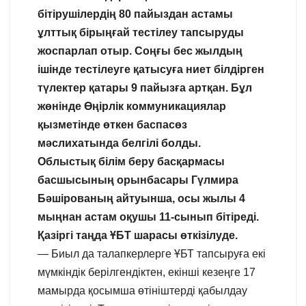
бітірушілердің 80 пайыздан астамы
ұлттық бірыңғай тестілеу тапсыруды
жоспарлап отыр. Соңғы бес жылдың
ішінде тестілеуге қатысуға ниет білдірген
түлектер қатары 9 пайызға артқан. Бұл
жөнінде Өңірлік коммуникациялар
қызметінде өткен баспасөз
мәслихатында белгілі болды.
Облыстық білім беру басқармасы
басшысының орынбасары Гүлмира
Бәшірованың айтуынша, осы жылы 4
мыңнан астам оқушы 11-сынып бітіреді.
Қазіргі таңда ҰБТ шарасы өткізілуде.
— Биыл да талапкерлерге ҰБТ тапсыруға екі
мүмкіндік берілгендіктен, екінші кезеңге 17
мамырда қосымша өтініштерді қабылдау