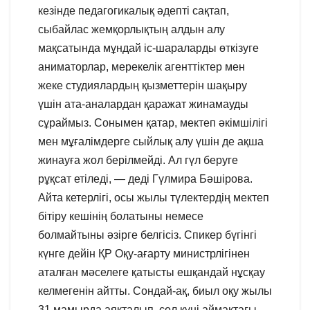
кезінде педагогикалық әдепті сақтап,
сыбайлас жемқорлықтың алдын алу
мақсатында мұндай іс-шараларды өткізуге
аниматорлар, мерекелік агенттіктер мен
жеке студиялардың қызметтерін шақыру
үшін ата-аналардан қаражат жинамауды
сұраймыз. Сонымен қатар, мектеп әкімшілігі
мен мұғалімдерге сыйлық алу үшін де ақша
жинауға жол берілмейді. Ал гүл беруге
рұқсат етіледі, — деді Гүлмира Бәшірова.
Айта кетерлігі, осы жылы түлектердің мектеп
бітіру кешінің болатыны немесе
болмайтыны әзірге белгісіз. Спикер бүгінгі
күнге дейін ҚР Оқу-ағарту министрлігінен
аталған мәселеге қатысты ешқандай нұсқау
келмегенін айтты. Сондай-ақ, биыл оқу жылы
31 мамырда аяқталып, сол күні аймақтағы