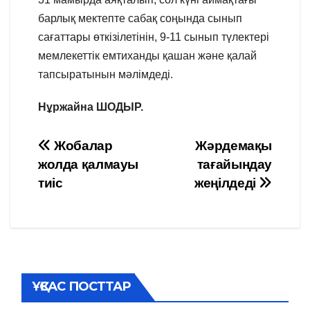
барлық мектепте сабақ соңында сынып
сағаттары өткізілетінін, 9-11 сынып түлектері
мемлекеттік емтиханды қашан және қалай
тапсыратынын мәлімдеді.
Нұржайна ШОДЫР.
Навигация
Жобалар
Жәрдемақы
жолда қалмауы
тағайындау
по
тиіс
жеңілдеді
записям
ҰҚСАС ПОСТТАР