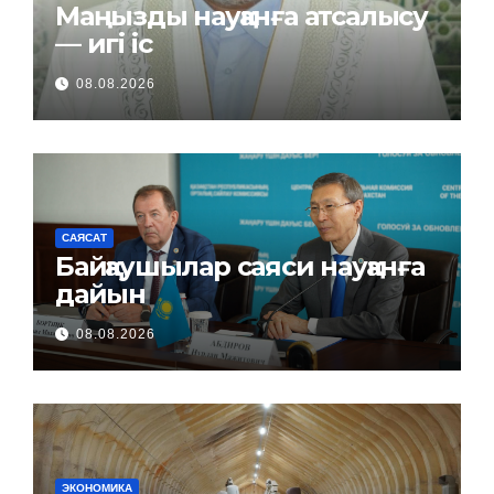
Маңызды науқанға атсалысу
— игі іс
08.08.2026
САЯСАТ
Байқаушылар саяси науқанға
дайын
08.08.2026
ЭКОНОМИКА