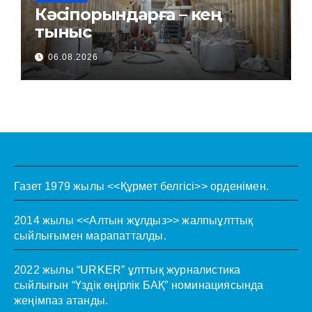
Кәсіпорындарға – кең
тыныс
06.08.2026
Газет 1979 жылы <<Құрмет белгісі>> орденімен.
2014 жылы <<Алтын жұлдыз>> жалпыұлттық
сыйлығымен марапатталды.
2022 жылы “URKER” ұлттық журналистика
сыйлығын “Үздік өңірлік БАҚ” номинациясында
жеңімпаз атанды.