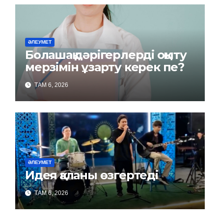
ӘЛЕУМЕТ
Болашақ дәрігерлерді оқыту
мерзімін ұзарту керек пе?
ТАМ 6, 2026
ӘЛЕУМЕТ
Идея қаланы өзгертеді
ТАМ 6, 2026