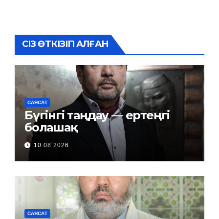
СІЗ ӨТКІЗІП АЛҒАН
САЯСАТ
Бүгінгі таңдау — ертеңгі
болашақ
10.08.2026
САЯСАТ