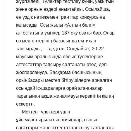
жүргізіледі. Түлектер тестілеу күнін, уақытын
және орнын өздері анықтайды. Осылайша,
ең үздік нәтижемен гранттар конкурсына
қатысады. Осы жылы «Алтын белгі»
аттестатына үміткер 187 оқу озаты бар. Олар
өз мектептерінің базасында емтихан
тапсырады, — деді ол. Сондай-ақ, 20-22
маусым аралығында облыс түлектеріне
аттестаттар тапсыру салтанаты өтеді деп
жоспарлануда. Басқарма басшысының
орынбасары мектеп бітірушілерге арналған
осындай іс-шараларға орай ата-аналар
тарапынан ақша жиналмауы керектігін қатаң
ескертті.
— Мектеп түлектері үшін
ұйымдастырылатын жиындар, сынып
сағаттары және аттестат тапсыру салтанаты