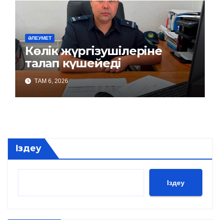
ӘЛЕУМЕТ
Көлік жүргізушілеріне
талап күшейеді
ТАМ 6, 2026
Іздеу
Іздеу