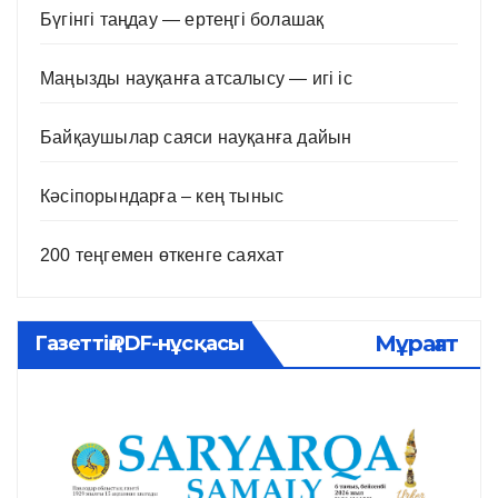
Бүгінгі таңдау — ертеңгі болашақ
Маңызды науқанға атсалысу — игі іс
Байқаушылар саяси науқанға дайын
Кәсіпорындарға – кең тыныс
200 теңгемен өткенге саяхат
Мұрағат
Газеттің PDF-нұсқасы