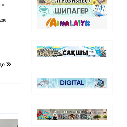
ші
уде.
уде