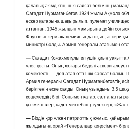
қалалық әкімдіктің, ішкі саясат бөлімінің мам
Сағадат Нұрмағанбетов 1924 жылы Ақмола облыс
әскер қатарына шақырылып, пулемет училищесі
аттанған. 1945 жылдың мамырына дейін соғысқа
Фрунзе әскери академиясында оқып, әскери қы
министрі болды. Армия генералы атағымен отста
— Сағадат Қожахметұлы ел үшін қиын уақытта
үлес қосты. Оның жоғары беделі әскери әлеуетт
көмектесті, — деп атап өтті Ішкі саясат бөлім
Армия генералы Сағадат Нұрмағанбетовтің ес
берілгенін еске салды. Оның ұзындығы 3,5 шақ
көшелердің бірі. Сонымен қатар, салтанатты 
қызметшілер, кадет мектебінің түлектері, «Жас
— Біздің қор үлкен патриоттық жұмыс, қайырым-
жылдығына орай «Генералдар кеңесімен» бірле