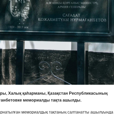
ры, Халық қаһарманы, Қазақстан Республикасының
ғанбетовке мемориалды тақта ашылды.
а орнатылған мемориалдық тақтаның салтанатты ашылуында