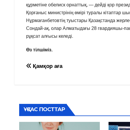
құрметіне обелиск орнаттық, — дейді қор през
Қорғаныс министрінің өмірі туралы кітаптар шығ
Нұрмағанбетовтің туыстары Қазақстанда жерлес
Сондай-ақ, олар Алматыдағы 28 гвардияшы-па
рұқсат алғысы келеді.
Өз тілшіміз.
Навигация
Қамқор аға
по
записям
ҰҚСАС ПОСТТАР