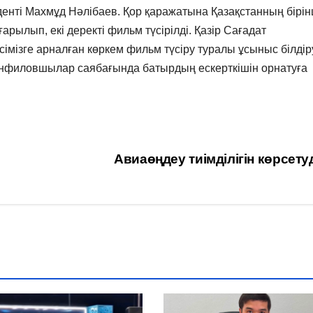
иденті Махмұд Нәлібаев. Қор қаражатына Қазақстанның бірін
арылып, екі деректі фильм түсірілді. Қазір Сағадат
імізге арналған көркем фильм түсіру туралы ұсыныс білдір
нфиловшылар саябағында батырдың ескерткішін орнатуға
Авиаөңдеу тиімділігін көрсет