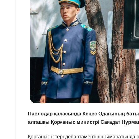
Павлодар қаласында Кеңес Одағының баты
алғашқы Қорғаныс министрі Сағадат Нұрма
Қорғаныс істері департаментінің ғимаратынд