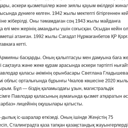
андары, әскери қызметшілер және зиялы қауым өкілдері жина
ында дүниеге келген. 1942 жылы мектепті бітіргеннен кей
не жіберілді. Оны тәмамдаған соң 1943 жылы майданға
 елі мен жерінің амандығы үшін соғысқан. Осыдан кейін о
зметші атанған. 1992 жылы Сағадат Нұрмағанбетов ҚР Қор
вкаға кетті.
 Армияны басқарды. Оның қалыптасуы мен дамуына баға ж
і сақтауға және жеке құрам арасында әскери тәртіпті нығай
і. Павлодар қаласы әкімінің орынбасары Светлана Гладышева
імі облыс орталығында бұрынғы Чкалов көшесіне 2020 жыл
ырым. Бұл — біздің қаламыздағы ұзын, магистральдік
рәсімге Павлодар қаласының аумағында қызмет атқаратын ә
 сарбаз» лицейінің оқушылары қатысты.
дылық іс-шаралар өткізеді. Оның ішінде Жеңістің 75
сіп, Сталинградта қаза тапқан қазақстандық жауынгерлерді