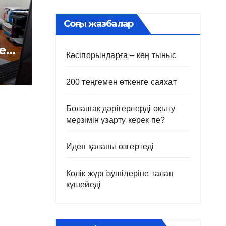
Соңғы жазбалар
е
Кәсіпорындарға – кең тыныс
і
200 теңгемен өткенге саяхат
Болашақ дәрігерлерді оқыту
мерзімін ұзарту керек пе?
Идея қаланы өзгертеді
Көлік жүргізушілеріне талап
күшейеді