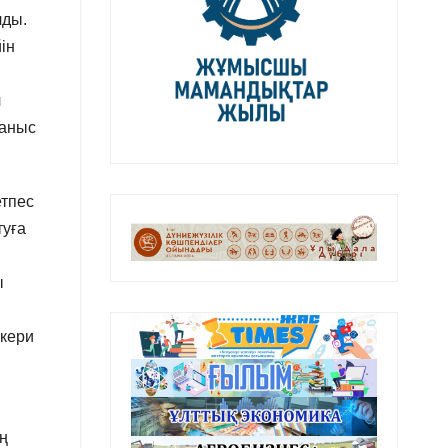
лды.
ін
л
ғаныс
етпес
туға
ы
скери
ң