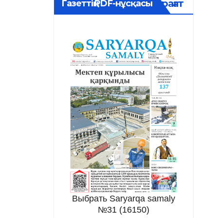
Мұрағат
Газеттің PDF-нұсқасы
Выбрать Saryarqa samaly
№31 (16150)