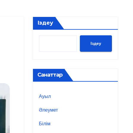
Іздеу
Іздеу
Санаттар
Ауыл
Әлеумет
Білім