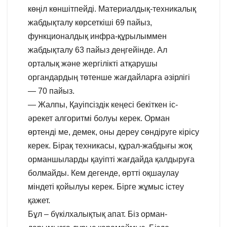
көңіл көншітпейді. Материалдық-техникалық
жабдықталу көрсеткіші 69 пайыз,
функционалдық инфра-құрылыммен
жабдықталу 63 пайыз деңгейінде. Ал
орталық және жергілікті атқарушы
органдардың төтенше жағдайларға әзірлігі
— 70 пайыз.
— Жалпы, Қауіпсіздік кеңесі бекіткен іс-
әрекет алгоритмі болуы керек. Орман
өртенді ме, демек, оны дереу сөндіруге кірісу
керек. Бірақ техникасы, құрал-жабдығы жоқ
орманшыларды қауіпті жағдайда қалдыруға
болмайды. Кем дегенде, өртті оқшаулау
міндеті қойылуы керек. Бірге жұмыс істеу
қажет.
Бұл – бүкілхалықтық апат. Біз орман-