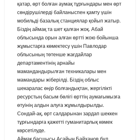
қатар, өрт болған аумақ тұрғындары мен өрт
сөндірушілерді байланыспен қамту үшін
мобильді базалық станциялар қойып жатыр.
Біздің аймақ та шет қалған жоқ. Абай
облысында орын алған өртті жою бойынша
жұмыстарға көмектесу үшін Павлодар
облысының төтенше жағдайлар
департаментінің арнайы
мамандандырылған техникалары мен
мамандары жіберілді. Біздің облыс
шекаралас өңір болғандықтан, жергілікті
ресурстың басым бөлігі өрттің аумағымызға
өтуінің алдын алуға жұмылдырылды.
Сондай-ақ, өрт салдарынан зардап шеккен
тұрғындарға қажетті гуманитарлық көмек
көрсетілуде.
Аймақ басшысы Асайын Байханов бұл