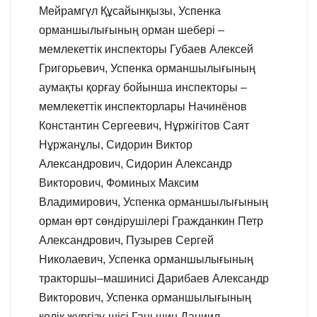
Мейрамгүл Құсайынқызы, Успенка
орманшылығының орман шебері –
мемлекеттік инспекторы Губаев Алексей
Григорьевич, Успенка орманшылығының
аумақты қорғау бойынша инспекторы –
мемлекеттік инспекторлары Начинёнов
Константин Сергеевич, Нұржігітов Саят
Нұржанұлы, Сидорин Виктор
Александрович, Сидорин Александр
Викторович, Фоминых Максим
Владимирович, Успенка орманшылығының
орман өрт сөндірушілері Гражданкин Петр
Александрович, Пузырев Сергей
Николаевич, Успенка орманшылығының
тракторшы–машинисі Дарибаев Александр
Викторович, Успенка орманшылығының
көлік жүргізу-шісі Ганьшин Даниил