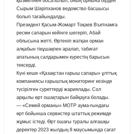
қызметінен босатылып, оның орнына бірден
Сырым Шәріпханов ведомство басшысы
болып тағайындалды.
Президент Қасым-Жомарт Тоқаев Въетнамға
ресми сапарын кейінге шегеріп, Абай
облысына жетті. Өртеніп жатқан орман
алқабын тікұшақпен аралап, табиғат
апатының салдарымен күрестің барысын
тексерді.
Күні кеше «Қазақстан ғарыш сапары» ұлттық
компаниясы ғарыштық мониторинг кезінде
түсірілген суреттерді жариялады. Сол
арқылы өрт ошақтарын байқауға болады.
— «Семей орманы» МОТР аума-ғындағы
өрт бойынша сервистер штаттық режимде
жұмыс істеді. Өрт ошағы туралы алғашқы
деректер 2023 жылдың 8 маусымында сағат