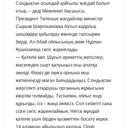
Сондықтан осындай қайғылы жағдай болып
отыр, – деді Мемлекет басшысы.
Президент Төтенше жағдайлар министрі
Сырым Шәріпхановқа батыл кадрлық
шешімдер қабылдау жөнінде тапсырма
берді. Ал Абай облысының әкімі Нұрлан
Ұранхаевқа сөгіс жариялады.
— Қателік көп. Шұғыл әрекеттің жетіспеуі,
мәселеден сырт қалуыңыз осы апатқа
әкелді. Өзіңіз де оқиға орнына кеш
жеткеніңізді маған баяндадыңыз. Сондықтан
жергілікті атқарушы органның жұмысына
көңілім толмайды. Түсінемін, облыс енді
құрылды, сіз – жаңа әкімсіз. Сол себепті ғана
сізге сөгіс жариялаймын. Негізі мұндай
қателік үшін бірден қызметтен босату керек.
14 адамнан айырылып қалдық. Олар