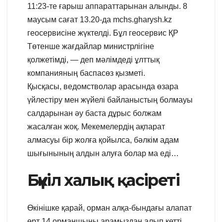
11:23-те ғарыш аппараттарынан алынды. 8
маусым сағат 13.20-да mchs.gharysh.kz
геосервисіне жүктелді. Бұл геосервис ҚР
Төтенше жағдайлар министрлігіне
қолжетімді, — деп мәлімдеді ұлттық
компанияның баспасөз қызметі.
Қысқасы, ведомстволар арасында өзара
үйлестіру мен жүйелі байланыстың болмауы
салдарынан әу баста дұрыс болжам
жасалған жоқ. Мекемелердің ақпарат
алмасуы бір жолға қойылса, бәлкім адам
шығынының алдын алуға болар ма еді…
Бүкіл халық қасіреті
Өкінішке қарай, орман алқа-бындағы алапат
өрт 14 орманшыны арамыздан алып кетті.