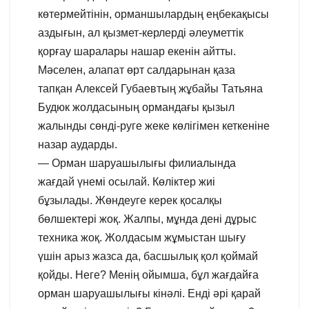
көтермейтінін, орманшылардың еңбекақысы
аздығын, ал қызмет-керлерді әлеуметтік
қорғау шаралары нашар екенін айтты.
Мәселен, алапат өрт салдарынан қаза
тапқан Алексей Губаевтың жұбайы Татьяна
Будюк жолдасының ормандағы қызыл
жалынды сөнді-руге жеке көлігімен кеткеніне
назар аударды.
— Орман шаруашылығы филиалында
жағдай үнемі осылай. Көліктер жиі
бұзылады. Жөндеуге керек қосалқы
бөлшектері жоқ. Жалпы, мұнда дені дұрыс
техника жоқ. Жолдасым жұмыстан шығу
үшін арыз жазса да, басшылық қол қоймай
қойды. Неге? Менің ойымша, бұл жағдайға
орман шаруашылығы кінәлі. Енді әрі қарай