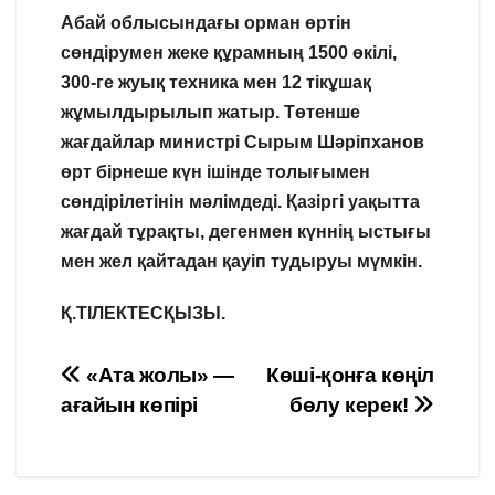
Абай облысындағы орман өртін
сөндірумен жеке құрамның 1500 өкілі,
300-ге жуық техника мен 12 тікұшақ
жұмылдырылып жатыр. Төтенше
жағдайлар министрі Сырым Шәріпханов
өрт бірнеше күн ішінде толығымен
сөндірілетінін мәлімдеді. Қазіргі уақытта
жағдай тұрақты, дегенмен күннің ыстығы
мен жел қайтадан қауіп тудыруы мүмкін.
Қ.ТІЛЕКТЕСҚЫЗЫ.
Навигация
«Ата жолы» —
Көші-қонға көңіл
ағайын көпірі
бөлу керек!
по
записям