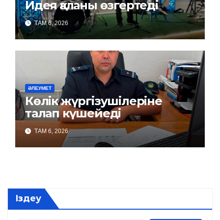
Идея қаланы өзгертеді
ТАМ 6, 2026
ӘЛЕУМЕТ
Көлік жүргізушілеріне
талап күшейеді
ТАМ 6, 2026
Іздеу