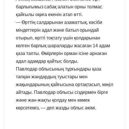
барлығымыз сабақ алатын орны толмас
қайғылы оқиға екенін атап өтті.
— Өрттің салдарынан азаматтық, кәсіби
міндеттерін адал және батыл орындай
отырып, өртті тоқтату үшін қолдарынан
келген барлық шараларды жасаған 14 адам
қаза тапты. Өмірлерін орман ісіне арнаған
адал адамдар қайтыс болды.
Павлодар облысының тұрғындары қаза
тапқан жандардың туыстары мен
жақындарының қайғысына ортақтасып, көңіл
айтады. Павлодар облысы сіздермен бірге
және жан-жақты қолдау мен көмек
көрсетеміз, — деп жазды облыс әкімі.