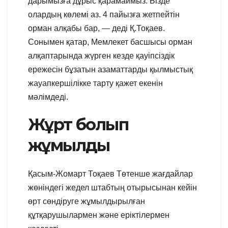
дарымызға дұрыс қарамаймыз. Бізде
олардың көлемі аз. 4 пайызға жетпейтін
орман алқабы бар, — деді Қ.Тоқаев.
Сонымен қатар, Мемлекет басшысы орман
алқаптарында жүрген кезде қауіпсіздік
ережесін бұзатын азаматтарды қылмыстық
жауапкершілікке тарту қажет екенін
мәлімдеді.
Жұрт болып
жұмылды
Қасым-Жомарт Тоқаев Төтенше жағдайлар
жөніндегі жедел штабтың отырысынан кейін
өрт сөндіруге жұмылдырылған
құтқарушылармен және еріктілермен