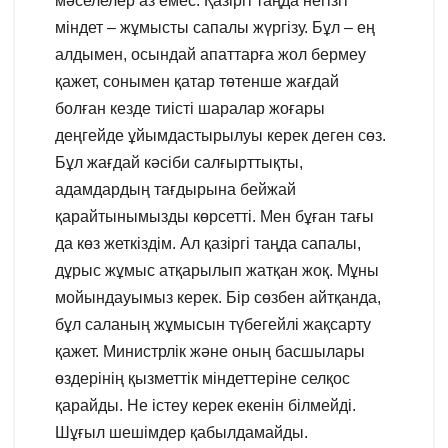
мәселелер аз емес. Қазіргі таңда негізгі
міндет – жұмысты сапалы жүргізу. Бұл – ең
алдымен, осындай апаттарға жол бермеу
қажет, сонымен қатар төтенше жағдай
болған кезде тиісті шаралар жоғары
деңгейде ұйымдастырылуы керек деген сөз.
Бұл жағдай кәсіби салғырттықты,
адамдардың тағдырына бейжай
қарайтынымызды көрсетті. Мен бұған тағы
да көз жеткіздім. Ал қазіргі таңда сапалы,
дұрыс жұмыс атқарылып жатқан жоқ. Мұны
мойындауымыз керек. Бір сөзбен айтқанда,
бұл саланың жұмысын түбегейлі жақсарту
қажет. Министрлік және оның басшылары
өздерінің қызметтік міндеттеріне селқос
қарайды. Не істеу керек екенін білмейді.
Шұғыл шешімдер қабылдамайды.