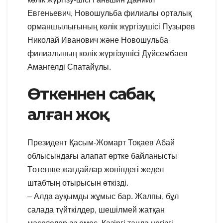
Евгеньевич, Новошульба филиалы орталық
орманшылығының көлік жүргізушісі Пузырев
Николай Иванович және Новошульба
филиалының көлік жүргізушісі Дүйсембаев
Амангелді Спатайұлы.
Өткеннен сабақ
алған жоқ
Президент Қасым-Жомарт Тоқаев Абай
облысындағы алапат өртке байланысты
Төтенше жағдайлар жөніндегі жедел
штабтың отырысын өткізді.
– Алда ауқымды жұмыс бар. Жалпы, бұл
салада түйткілдер, шешілмей жатқан