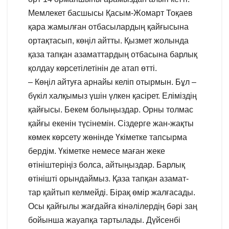
Мемлекет басшысы Қасым-Жомарт Тоқаев
қара жамылған отбасылардың қайғысына
ортақтасып, көңіл айтты. Қызмет жолында
қаза тапқан азаматтардың отбасына барлық
қолдау көрсетілетінін де атап өтті.
– Көңіл айтуға арнайы келіп отырмын. Бұл –
бүкіл халқымыз үшін үлкен қасірет. Еліміздің
қайғысы. Бекем болыңыздар. Орны толмас
қайғы екенін түсінемін. Сіздерге жан-жақты
көмек көрсету жөнінде Үкіметке тапсырма
бердім. Үкіметке немесе маған жеке
өтініштеріңіз болса, айтыңыздар. Барлық
өтінішті орындаймыз. Қаза тапқан азамат-
тар қайтып келмейді. Бірақ өмір жалғасады.
Осы қайғылы жағдайға кінәлілердің бәрі заң
бойынша жауапқа тартылады. Дүйсенбі