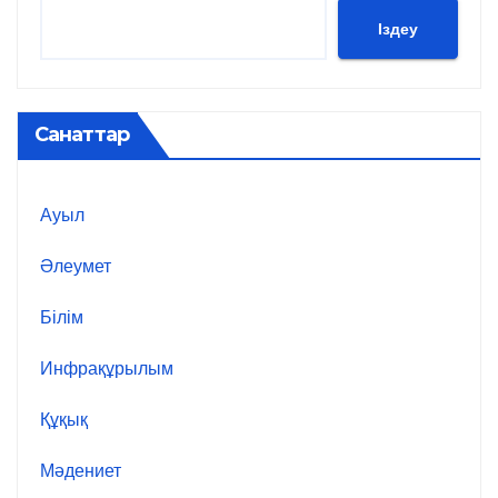
Іздеу
Санаттар
Ауыл
Әлеумет
Білім
Инфрақұрылым
Құқық
Мәдениет