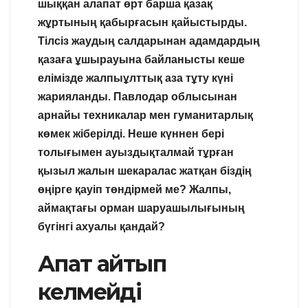
шыққан алапат өрт барша қазақ
жұртының қабырғасын қайыстырды.
Тілсіз жаудың салдарынан адамдардың
қазаға ұшырауына байланысты кеше
елімізде жалпыұлттық аза тұту күні
жарияланды. Павлодар облысынан
арнайы техникалар мен гуманитарлық
көмек жіберілді. Неше күннен бері
толығымен ауыздықталмай тұрған
қызыл жалын шекаралас жатқан біздің
өңірге қауіп төндірмей ме? Жалпы,
аймақтағы орман шаруашылығының
бүгінгі ахуалы қандай?
Апат айтып
келмейді