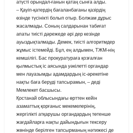
атүсті орындал-ғанын қатаң сынға алды.
– Қауіп-қатердің бағаланбағаны қазірдің
өзінде түсінікті болып отыр. Болжам дұрыс
жасалмады. Соның салдарынан табиғат
апаты тиісті дәрежеде әрі дер кезінде
ауыздықталмады. Демек, тиісті алгоритмдер
жұмыс істемейді. Бұл, ең алдымен, ТЖМ-нің
кемшілігі. Бас прокуратураға қозғалған
қылмыстық іс аясында уәкілетті органдар
мен лауазымды адамдардың іс-әрекетіне
нақты баға беруді тапсырамын, – деді
Мемлекет басшысы.
Қостанай облысындағы өрттен кейін
азаматтық қорғаныс мекемелерінің,
жергілікті атқарушы органдардың төтенше
жағдайларға нақты дайындығын тексеру
жөнінде берілген тапсырманың нәтижесі де