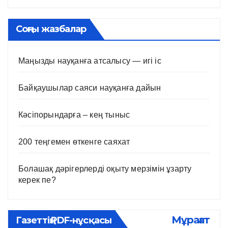
Соңғы жазбалар
Маңызды науқанға атсалысу — игі іс
Байқаушылар саяси науқанға дайын
Кәсіпорындарға – кең тыныс
200 теңгемен өткенге саяхат
Болашақ дәрігерлерді оқыту мерзімін ұзарту
керек пе?
Мұрағат
Газеттің PDF-нұсқасы