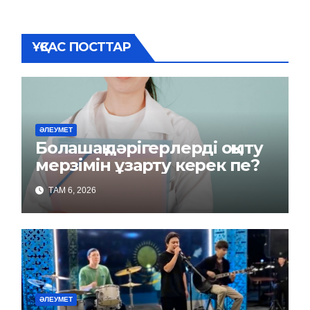
ҰҚСАС ПОСТТАР
ӘЛЕУМЕТ
Болашақ дәрігерлерді оқыту
мерзімін ұзарту керек пе?
ТАМ 6, 2026
ӘЛЕУМЕТ