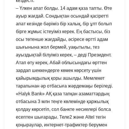
кездесті.
– Үлкен апат болды. 14 адам қаза тапты. Өте
ауыр жағдай. Сондықтан осындай қасіретті
апат кезінде бәріміз бір халық, бір ұлт болып
бірге жұмыс істеуіміз керек. Ең бастысы, біз
осы төтенше жағдайды, әсіресе өртті адам
шығынына жол бермей, уақытылы, тез
ауыздықтай білуіміз керек, – деді Президент.
Атап өту керек, Абай облысындағы өрттен
зардап шеккендерге көмек көрсету үшін
қайырымдылық қоры ашылды. Мемлекет
тарапынан әр отбасыға жәрдемақы беріледі.
«Halyk Bank» АҚ қаза тапқан азаматтардың
отбасына 3 млн теңге көлемінде қаржылық
қолдау көрсетіп, сол банкте несиелері болса
есептен шығарады. Теле2 және Altel тегін
қоңыраулар, интернет-трафиктер берумен