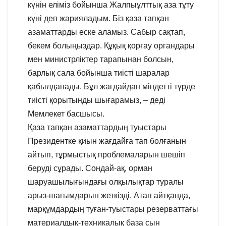
күнін еліміз бойынша Жалпыұлттық аза тұту
күні деп жарияладым. Біз қаза тапқан
азаматтарды еске аламыз. Сабыр сақтап,
бекем болыңыздар. Құқық қорғау органдары
мен министрліктер тарапынан болсын,
барлық сала бойынша тиісті шаралар
қабылданады. Бұл жағдайдан міндетті түрде
тиісті қорытынды шығарамыз, – деді
Мемлекет басшысы.
Қаза тапқан азаматтардың туыстары
Президентке қиын жағдайға тап болғанын
айтып, тұрмыстық проблемаларын шешіп
беруді сұрады. Сондай-ақ, орман
шаруашылығындағы олқылықтар туралы
арыз-шағымдарын жеткізді. Атап айтқанда,
марқұмдардың туған-туыстары резерваттағы
материалдық-техникалық база сын