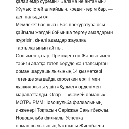
қалай өмір сүремін? Балама не айтамын?
Жұмыс істей алмаймын, кредит-терім бар, —
деп налыды ол.
Мемлекет басшысы Бас прокуратура осы
қайғылы жағдай бойынша тергеу амалдарын
жүргізіп, кінәлі адамдар жауапқа
тартылатынын айтты.
Сонымен қатар, Президенттің Жарлығымен
табиғи апатқа төтеп беруде жан тапсырған
орман шаруашылығының 14 қызметкері
төтенше жағдайда көрсеткен ерлігі мен
жанқиярлығы үшін «Құрмет» орденімен
марапатталды. Олар — «Семей орманы»
МОТР» РММ Новошульба филиалының
инженері Тоқтасын Серікжан Бақытбекұлы,
Новошульба филиалы Успенка
орманшылығының басшысы Жиенбаева