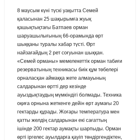
8 маусым күні түскі уақытта Семей
қаласынан 25 шақырымға жуық
қашықтықтағы Батпаев орман
шаруашылығының 66-орамында өрт
шыққаны туралы хабар түсті. Өрт
найзағайдың 2 рет соғуынан шыққан.
«Семей орманы» мемелекеттік орман табиғи
резерватының техникасы биік құм төбелері
орналасқан аймаққа жете алмауының
салдарынан өртті дер кезінде
ауыздықтаудың мүмкіндігі болмады. Техника
оқиға орнына жеткенге дейін өрт аумағы 20
гектарды құрады. Жоғары температура мен
қатты желдің салдарынан екі сағаттың
ішінде 200 гектар аумақты шарпыды. Орман
өрті іргелес ауылдарға қауіп төндіргендіктен,