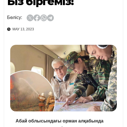
Біз біргеміз!
Бөлісу:
МАУ 13, 2023
Абай облысындағы орман алқабында