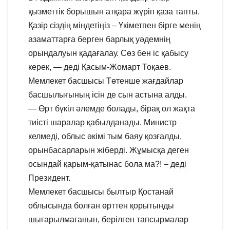
қызметтік борышын атқара жүріп қаза тапты.
Қазір сіздің міндетіңіз – Үкіметпен бірге менің
азаматтарға берген барлық уәдемнің
орындалуын қадағалау. Сөз бен іс қабысу
керек, — деді Қасым-Жомарт Тоқаев.
Мемлекет басшысы Төтенше жағдайлар
басшылығының ісін де сын астына алды.
— Өрт бүкіл әлемде болады, бірақ ол жақта
тиісті шаралар қабылданады. Министр
келмеді, облыс әкімі тым баяу қозғалды,
орынбасарларын жіберді. Жұмысқа деген
осындай қарым-қатынас бола ма?! – деді
Президент.
Мемлекет басшысы былтыр Қостанай
облысында болған өрттен қорытынды
шығарылмағанын, берілген тапсырмалар