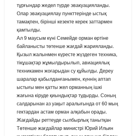
тұрғындар жедел түрде эвакуацияланды.
Олар эвакуациялау пункттерінде ыстық
тамақпен, бірінші кезекте керек заттармен
қамтылды.
Ал 9 маусым күні Семейде орман өртіне
байланысты төтенше жағдай жарияланды.
Қызыл жалынмен күресте жүздеген техника,
тікұшақтар жұмылдырылып, авиациялық
техникамен жоғарыдан су құйылды. Дереу
шаралар қабылданғанымен, күннің аптап
ыстығы мен қатты жел орманның ішкі
жағына кіруде қиындықтар тудырды. Соның
салдарынан аз уақыт аралығында от 60 мың
гектардан астам орман алқабын орады.
Жағдайды реттеуде сылбырлық танытқан
Төтенше жағдайлар министрі Юрий Ильин