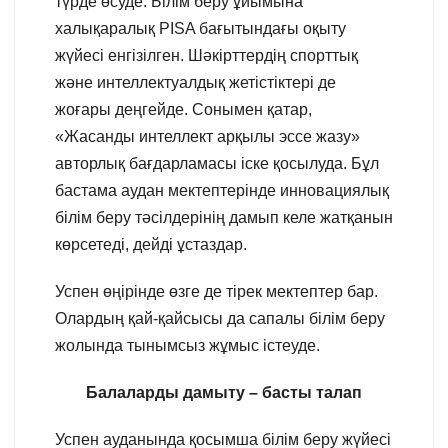
түрде өсуде. Білім беру ұйымына
халықаралық PISA бағытындағы оқыту
жүйесі енгізілген. Шәкірттердің спорттық
және интеллектуалдық жетістіктері де
жоғары деңгейде. Сонымен қатар,
«Жасанды интеллект арқылы эссе жазу»
авторлық бағдарламасы іске қосылуда. Бұл
бастама аудан мектептерінде инновациялық
білім беру тәсілдерінің дамып келе жатқанын
көрсетеді, дейді ұстаздар.
Успен өңірінде өзге де тірек мектептер бар.
Олардың қай-қайсысы да сапалы білім беру
жолында тынымсыз жұмыс істеуде.
Балаларды дамыту – басты талап
Успен ауданында қосымша білім беру жүйесі