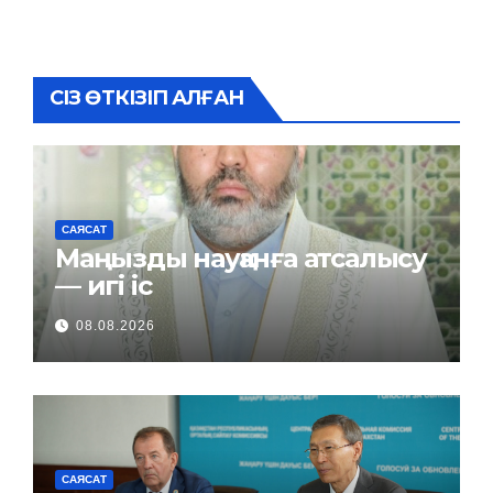
СІЗ ӨТКІЗІП АЛҒАН
САЯСАТ
Маңызды науқанға атсалысу
— игі іс
08.08.2026
САЯСАТ