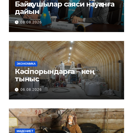
Байқаушылар саяси науқанға
дайын
08.08.2026
ЭКОНОМИКА
Кәсіпорындарға – кең
тыныс
06.08.2026
МӘДЕНИЕТ