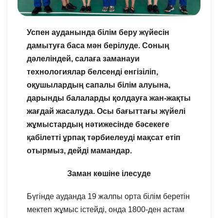
Успен ауданында білім беру жүйесін
дамытуға баса мән берілуде. Соның
дәлеліндей, салаға заманауи
технологиялар белсенді енгізіліп,
оқушылардың сапалы білім алуына,
дарынды балаларды қолдауға жан-жақты
жағдай жасалуда. Осы бағыттағы жүйелі
жұмыстардың нәтижесінде бәсекеге
қабілетті ұрпақ тәрбиелеуді мақсат етіп
отырмыз, дейді мамандар.
Заман көшіне ілесуде
Бүгінде ауданда 19 жалпы орта білім беретін
мектеп жұмыс істейді, онда 1800-ден астам