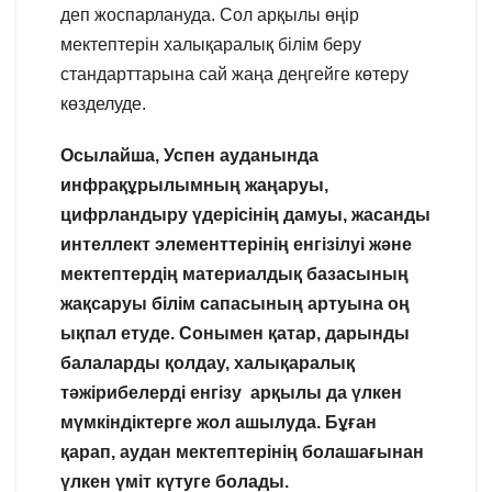
деп жоспарлануда. Сол арқылы өңір
мектептерін халықаралық білім беру
стандарттарына сай жаңа деңгейге көтеру
көзделуде.
Осылайша, Успен ауданында
инфрақұрылымның жаңаруы,
цифрландыру үдерісінің дамуы, жасанды
интеллект элементтерінің енгізілуі және
мектептердің материалдық базасының
жақсаруы білім сапасының артуына оң
ықпал етуде. Сонымен қатар, дарынды
балаларды қолдау, халықаралық
тәжірибелерді енгізу арқылы да үлкен
мүмкіндіктерге жол ашылуда. Бұған
қарап, аудан мектептерінің болашағынан
үлкен үміт күтуге болады.