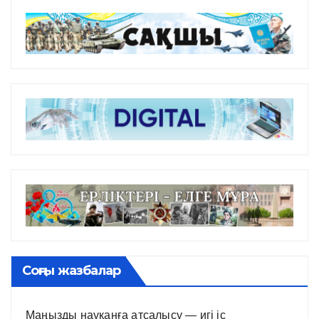
Соңғы жазбалар
Маңызды науқанға атсалысу — игі іс