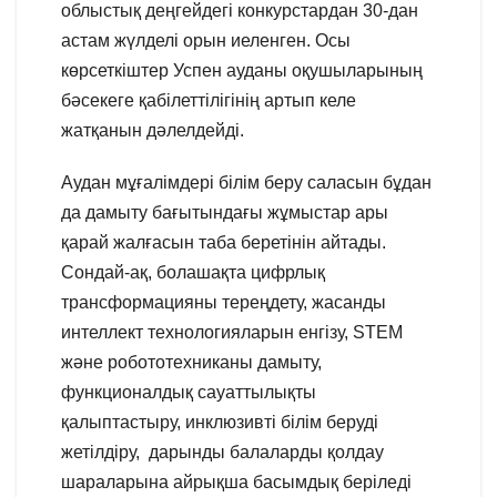
облыстық деңгейдегі конкурстардан 30-дан
астам жүлделі орын иеленген. Осы
көрсеткіштер Успен ауданы оқушыларының
бәсекеге қабілеттілігінің артып келе
жатқанын дәлелдейді.
Аудан мұғалімдері білім беру саласын бұдан
да дамыту бағытындағы жұмыстар ары
қарай жалғасын таба беретінін айтады.
Сондай-ақ, болашақта цифрлық
трансформацияны тереңдету, жасанды
интеллект технологияларын енгізу, STEM
және робототехниканы дамыту,
функционалдық сауаттылықты
қалыптастыру, инклюзивті білім беруді
жетілдіру, дарынды балаларды қолдау
шараларына айрықша басымдық беріледі