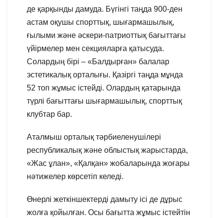
де қарқынды дамуда. Бүгінгі таңда 900-ден
астам оқушы спорттық, шығармашылық,
ғылыми және әскери-патриоттық бағыттағы
үйірмелер мен секцияларға қатысуда.
Солардың бірі – «Балдырған» балалар
эстетикалық орталығы. Қазіргі таңда мұнда
52 топ жұмыс істейді. Олардың қатарында
түрлі бағыттағы шығармашылық, спорттық
клубтар бар.
Аталмыш орталық тәрбиеленушілері
республикалық және облыстық жарыстарда,
«Жас ұлан», «Қалқан» жобаларында жоғары
нәтижелер көрсетіп келеді.
Өнерлі жеткіншектерді дамыту ісі де дұрыс
жолға қойылған. Осы бағытта жұмыс істейтін