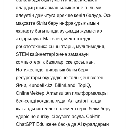
олардың шығармашылық және ғылыми
әлеуетін дамытуға ерекше көңіл бөлуде. Осы
мақсатта білім беру инфрақұрылымын
жаңарту бағытында ауқымды жұмыстар
атқарылуда. Мәселен, мектептерде
робототехника сыныптары, мультимедия,
STEM кабинеттері және заманауи
компьютерлік базалар іске қосылған.
Нәтижесінде, цифрлық білім беру
ресурстары оқу үрдісіне толық енгізілген.
Яғни, Kundelik.kz, BilimLand, TopIQ,
OnlineMektep, Amansultan платформалары
бел-сенді қолданылуда. Ал қазіргі таңда
жасанды интеллект элементтерін білім беру
үдерісіне енгізу ісі жүзеге асуда. Сөйтіп,
ChatGPT Edu және басқа да AI құралдарын