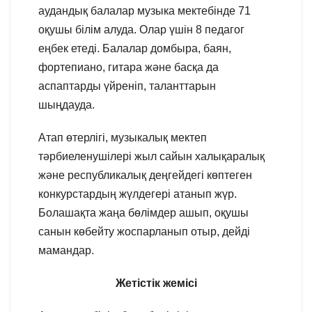
аудандық балалар музыка мектебінде 71
оқушы білім алуда. Олар үшін 8 педагог
еңбек етеді. Балалар домбыра, баян,
фортепиано, гитара және басқа да
аспаптарды үйреніп, таланттарын
шыңдауда.
Атап өтерлігі, музыкалық мектеп
тәрбиеленушілері жыл сайын халықаралық
және республикалық деңгейдегі көптеген
конкурстардың жүлдегері атанып жүр.
Болашақта жаңа бөлімдер ашып, оқушы
санын көбейту жоспарланып отыр, дейді
мамандар.
Жетістік жемісі