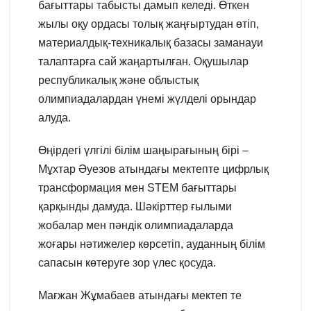
бағыттары табысты дамып келеді. Өткен
жылы оқу ордасы толық жаңғыртудан өтіп,
материалдық-техникалық базасы заманауи
талаптарға сай жаңартылған. Оқушылар
республикалық және облыстық
олимпиадалардан үнемі жүлделі орындар
алуда.
Өңірдегі үлгілі білім шаңырағының бірі –
Мұхтар Әуезов атындағы мектепте цифрлық
трансформация мен STEM бағыттары
қарқынды дамуда. Шәкірттер ғылыми
жобалар мен пәндік олимпиадаларда
жоғары нәтижелер көрсетіп, ауданның білім
сапасын көтеруге зор үлес қосуда.
Мағжан Жұмабаев атындағы мектеп те