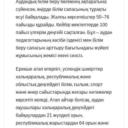
Аудандық білім беру бөлімінің ақпаратына
сүйенсек, өңірде білім сапасының тұрақты
өсуі байқалады. Жалпы көрсеткіштер 50–76
пайызды құрайды. Кейбір мектептерде 100
пайыз үлгерім деңгейі сақталған. Бұл – аудан
педагогтарының кәсіби ізденісі мен білім
беру сапасын арттыру бағытындағы жүйелі
жұмысының жемісі екені сөзсіз.
Ерекше атап өтерлігі, успендік шәкірттер
халықаралық, республикалық және
облыстық деңгейдегі білім, ғылым, спорт
және өнер сайыстарында жоғары нәтижелер
көрсетіп келеді. Атап айтар болсақ, аудан
оқушылары халықаралық деңгейдегі
байқаулардан 21 жүлделі орын,
республикалық жарыстардан 64 орын және