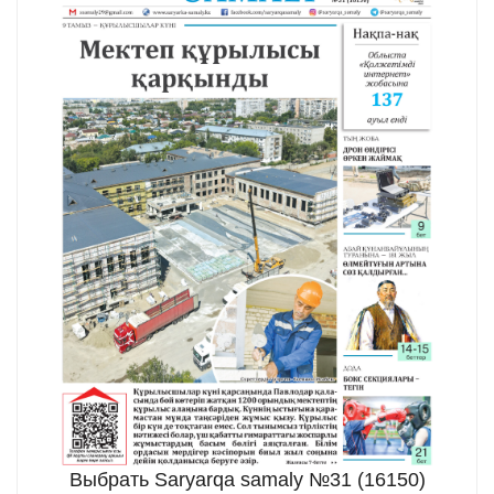
Выбрать Saryarqa samaly №31 (16150)