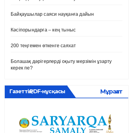
Байқаушылар саяси науқанға дайын
Кәсіпорындарға – кең тыныс
200 теңгемен өткенге саяхат
Болашақ дәрігерлерді оқыту мерзімін ұзарту
керек пе?
Мұрағат
Газеттің PDF-нұсқасы