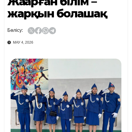
Жаңарған білім –
жарқын болашақ
Бөлісу:
МАУ 4, 2026