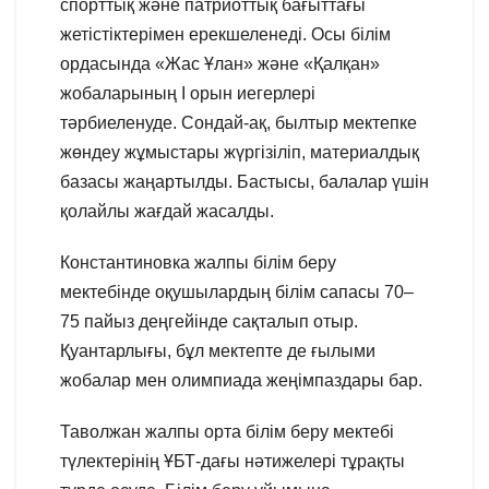
спорттық және патриоттық бағыттағы
жетістіктерімен ерекшеленеді. Осы білім
ордасында «Жас Ұлан» және «Қалқан»
жобаларының І орын иегерлері
тәрбиеленуде. Сондай-ақ, былтыр мектепке
жөндеу жұмыстары жүргізіліп, материалдық
базасы жаңартылды. Бастысы, балалар үшін
қолайлы жағдай жасалды.
Константиновка жалпы білім беру
мектебінде оқушылардың білім сапасы 70–
75 пайыз деңгейінде сақталып отыр.
Қуантарлығы, бұл мектепте де ғылыми
жобалар мен олимпиада жеңімпаздары бар.
Таволжан жалпы орта білім беру мектебі
түлектерінің ҰБТ-дағы нәтижелері тұрақты