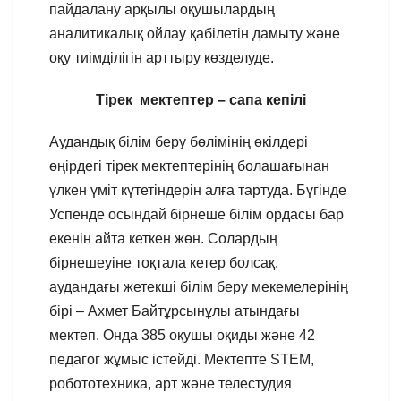
пайдалану арқылы оқушылардың
аналитикалық ойлау қабілетін дамыту және
оқу тиімділігін арттыру көзделуде.
Тірек мектептер – сапа кепілі
Аудандық білім беру бөлімінің өкілдері
өңірдегі тірек мектептерінің болашағынан
үлкен үміт күтетіндерін алға тартуда. Бүгінде
Успенде осындай бірнеше білім ордасы бар
екенін айта кеткен жөн. Солардың
бірнешеуіне тоқтала кетер болсақ,
аудандағы жетекші білім беру мекемелерінің
бірі – Ахмет Байтұрсынұлы атындағы
мектеп. Онда 385 оқушы оқиды және 42
педагог жұмыс істейді. Мектепте STEM,
робототехника, арт және телестудия