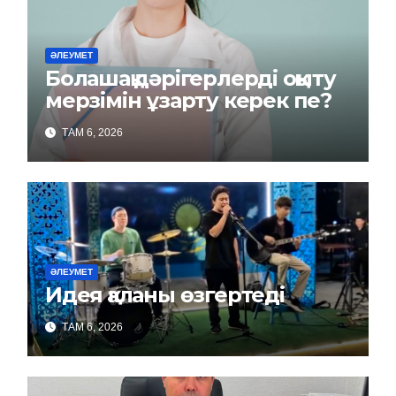
ӘЛЕУМЕТ
Болашақ дәрігерлерді оқыту
мерзімін ұзарту керек пе?
ТАМ 6, 2026
ӘЛЕУМЕТ
Идея қаланы өзгертеді
ТАМ 6, 2026