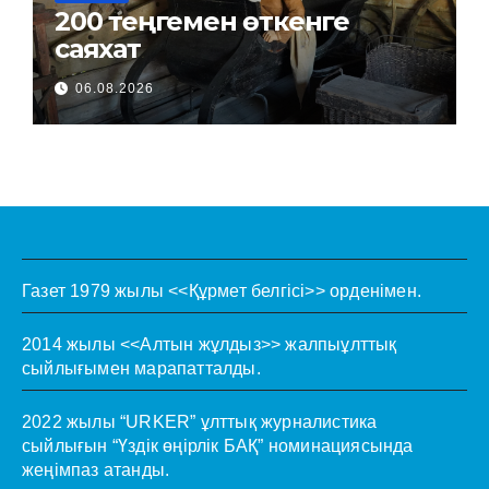
200 теңгемен өткенге
саяхат
06.08.2026
Газет 1979 жылы <<Құрмет белгісі>> орденімен.
2014 жылы <<Алтын жұлдыз>> жалпыұлттық
сыйлығымен марапатталды.
2022 жылы “URKER” ұлттық журналистика
сыйлығын “Үздік өңірлік БАҚ” номинациясында
жеңімпаз атанды.