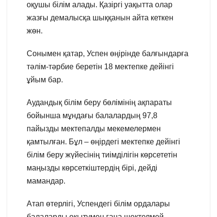
оқушы білім алады. Қазіргі уақытта олар
жазғы демалысқа шыққанын айта кеткен
жөн.
Сонымен қатар, Успен өңірінде балғындарға
тәлім-тәрбие беретін 18 мектепке дейінгі
ұйым бар.
Аудандық білім беру бөлімінің ақпараты
бойынша мұндағы балалардың 97,8
пайызды мектепалды мекемелермен
қамтылған. Бұл – өңірдегі мектепке дейінгі
білім беру жүйесінің тиімділігін көрсететін
маңызды көрсеткіштердің бірі, дейді
мамандар.
Атап өтерлігі, Успендегі білім ордалары
балаларды оқытумен ғана шектелмей,