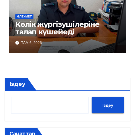
ӘЛЕУМЕТ
Көлік жүргізушілеріне
талап күшейеді
ТАМ 6, 2026
Іздеу
Іздеу
Санаттар