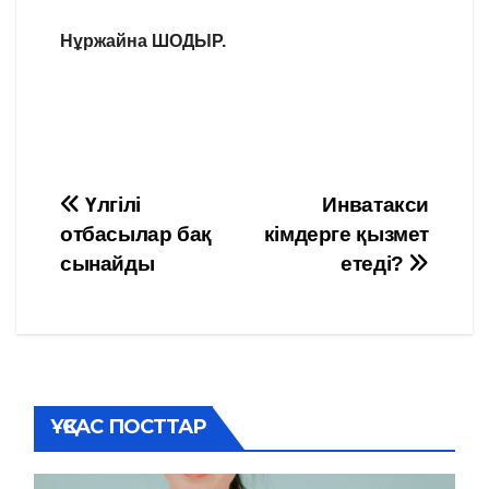
Нұржайна ШОДЫР.
Навигация
Үлгілі
Инватакси
отбасылар бақ
кімдерге қызмет
по
сынайды
етеді?
записям
ҰҚСАС ПОСТТАР