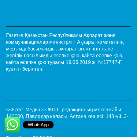
Газетке Қазақстан Республикасы Ақпарат және
коммуникациялар министрлігі Ақпарат комитетінің
мерзімді басылымды, ақпарат агенттігін және
желілік басылымды есепке қою, қайта есепке қою,
қайта есепке қою туралы 19.06.2019 ж. №17747-Г
куәлігі берілген.
<<Ертіс Медиа>>
ЖШС редакцияның мекенжайы:
140000, Павлодар қаласы, Астана көшесі, 143-үй. 3-
қабат.
WhatsApp