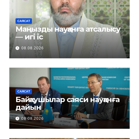
САЯСАТ
Маңызды науқанға атсалысу
— игі іс
08.08.2026
САЯСАТ
Байқаушылар саяси науқанға
дайын
08.08.2026