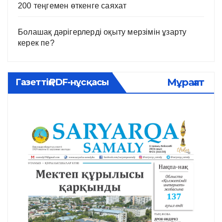
200 теңгемен өткенге саяхат
Болашақ дәрігерлерді оқыту мерзімін ұзарту
керек пе?
Мұрағат
Газеттің PDF-нұсқасы