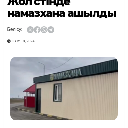
Жол үстінде
намазхана ашылды
Бөлісу:
СӘУ 18, 2024