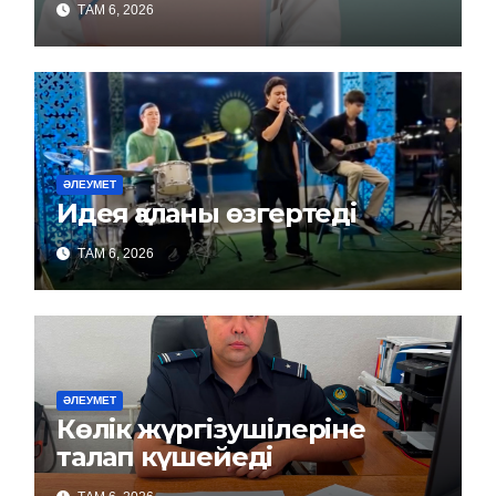
ТАМ 6, 2026
ӘЛЕУМЕТ
Идея қаланы өзгертеді
ТАМ 6, 2026
ӘЛЕУМЕТ
Көлік жүргізушілеріне
талап күшейеді