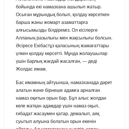
бойында екі намазхана ашылып жатыр.
Осыған мұрындық болып, қолдау көрсеткен
барша жаны жомарт азаматтарға
алғысымызды білдіреміз. Ол кісілерге
Алланың разылығы мен жақсылығы болсын.
Әсіресе Екібастұз қаласының жамағаттары
үлкен қолдау көрсетті. Мұнда жолаушылар
үшін барлық жағдай жасалған, — деді
Жолдас имам.
Бас имамның айтуынша, намазханада дәрет
алатын және бірнеше адамға арналған
намаз оқитын орын бар. Бұл алыс жолдан
келе жатқан адамдар үшін намаз оқып,
ғибадат жасаумен қатар, демалып, аяқ
суытып алуына болатын орын екенін