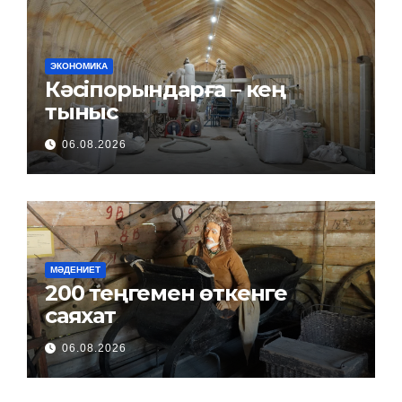
ЭКОНОМИКА
Кәсіпорындарға – кең
тыныс
06.08.2026
МӘДЕНИЕТ
200 теңгемен өткенге
саяхат
06.08.2026