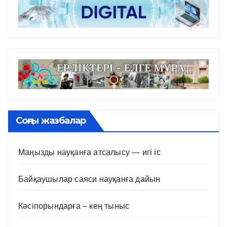
Соңғы жазбалар
Маңызды науқанға атсалысу — игі іс
Байқаушылар саяси науқанға дайын
Кәсіпорындарға – кең тыныс