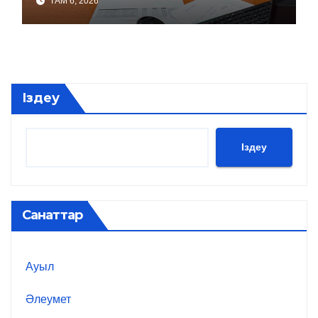
ТАМ 6, 2026
Іздеу
Іздеу
Санаттар
Ауыл
Әлеумет