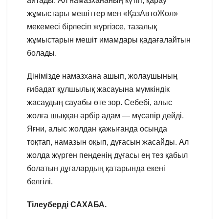
айтады. Ал намазхананың күтіп, қарау
жұмыстары мешіттер мен «ҚазАвтоЖол»
мекемесі бірлесіп жүргізсе, тазалық
жұмыстарын мешіт имамдары қадағалайтын
болады.
Дінімізде намазхана ашып, жолаушының
ғибадат құлшылық жасауына мүмкіндік
жасаудың сауабы өте зор. Себебі, алыс
жолға шыққан әрбір адам — мүсәпір дейді.
Яғни, алыс жолдан қажығанда осында
тоқтап, намазын оқып, дұғасын жасайды. Ал
жолда жүрген пенденің дұғасы ең тез қабыл
болатын дұғалардың қатарында екені
белгілі.
Тілеуберді САХАБА.