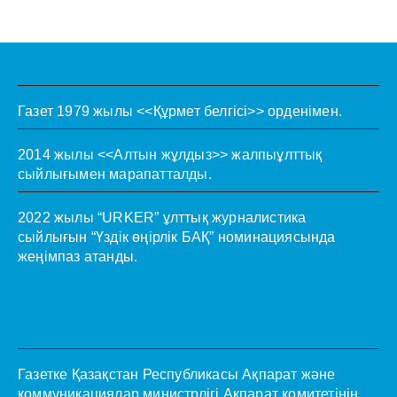
Газет 1979 жылы <<Құрмет белгісі>> орденімен.
2014 жылы <<Алтын жұлдыз>> жалпыұлттық
сыйлығымен марапатталды.
2022 жылы “URKER” ұлттық журналистика
сыйлығын “Үздік өңірлік БАҚ” номинациясында
жеңімпаз атанды.
Газетке Қазақстан Республикасы Ақпарат және
коммуникациялар министрлігі Ақпарат комитетінің