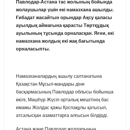
Павлодар-Астана тас жолының бойында
жолаушылар үшін екі намазхана ашылды.
Ғибадат жасайтын орындар Ақсу қаласы
ауылдық аймағына қарасты Төртқұдық
ауылының тұсында орналасқан. Яғни, екі
намазхана жолдың екі жақ бағытында
орналасыпты.
Намазханалардың ашылу салтанатына
Қазақстан Мұсыл-мандары діни
басқармасының Павлодар облысы бойынша
өкілі, Мәшһүр Жүсіп орталық мешітінің бас
имамы Жолдас қажы Қоспақұлы қатысып,
атсалысқан азаматтарға алғысын білдірді.
Астана және Павлодар жолдарының