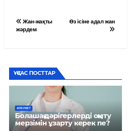
Навигация
Жан-жақты
Өз ісіне адал жан
жәрдем
по
записям
ҰҚСАС ПОСТТАР
ӘЛЕУМЕТ
Болашақ дәрігерлерді оқыту
мерзімін ұзарту керек пе?