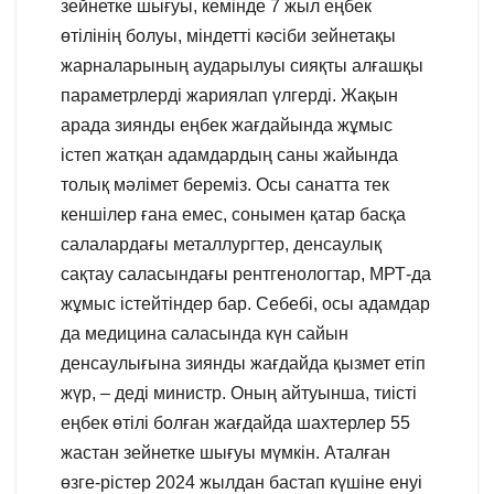
зейнетке шығуы, кемінде 7 жыл еңбек
өтілінің болуы, міндетті кәсіби зейнетақы
жарналарының аударылуы сияқты алғашқы
параметрлерді жариялап үлгерді. Жақын
арада зиянды еңбек жағдайында жұмыс
істеп жатқан адамдардың саны жайында
толық мәлімет береміз. Осы санатта тек
кеншілер ғана емес, сонымен қатар басқа
салалардағы металлургтер, денсаулық
сақтау саласындағы рентгенологтар, МРТ-да
жұмыс істейтіндер бар. Себебі, осы адамдар
да медицина саласында күн сайын
денсаулығына зиянды жағдайда қызмет етіп
жүр, – деді министр. Оның айтуынша, тиісті
еңбек өтілі болған жағдайда шахтерлер 55
жастан зейнетке шығуы мүмкін. Аталған
өзге-рістер 2024 жылдан бастап күшіне енуі