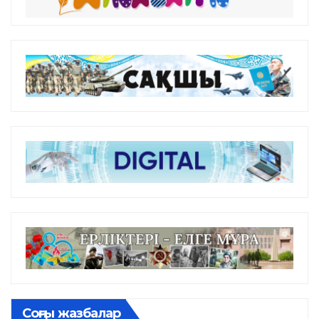
Соңғы жазбалар