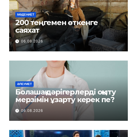
МӘДЕНИЕТ
200 теңгемен өткенге
саяхат
06.08.2026
ӘЛЕУМЕТ
Болашақ дәрігерлерді оқыту
мерзімін ұзарту керек пе?
06.08.2026