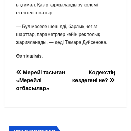
ықтимал. Қазір қаржыландыру көлемі
есептеліп жатыр.
— Бұл мәселе шешілді, барлық негізгі
шарттар, параметрлер кейінірек толық
жарияланады, — деді Тамара Дүйсенова.
Өз тілшіміз.
Навигация
Мерейі тасыған
Кодекстің
«Мерейлі
көздегені не?
по
отбасылар»
записям