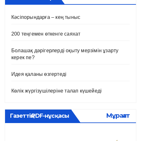
Кәсіпорындарға – кең тыныс
200 теңгемен өткенге саяхат
Болашақ дәрігерлерді оқыту мерзімін ұзарту
керек пе?
Идея қаланы өзгертеді
Көлік жүргізушілеріне талап күшейеді
Мұрағат
Газеттің PDF-нұсқасы