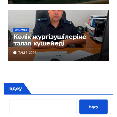
ӘЛЕУМЕТ
Көлік жүргізушілеріне
талап күшейеді
ТАМ 6, 2026
Іздеу
Іздеу