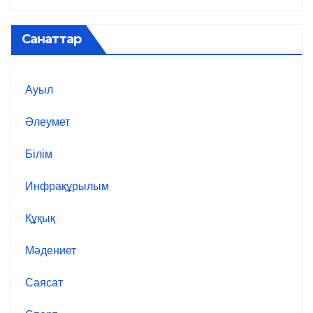
Санаттар
Ауыл
Әлеумет
Білім
Инфрақұрылым
Құқық
Мәдениет
Саясат