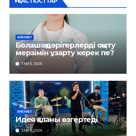
ҰҚСАС ПОСТТАР
ӘЛЕУМЕТ
Болашақ дәрігерлерді оқыту
мерзімін ұзарту керек пе?
ТАМ 6, 2026
ӘЛЕУМЕТ
Идея қаланы өзгертеді
ТАМ 6, 2026