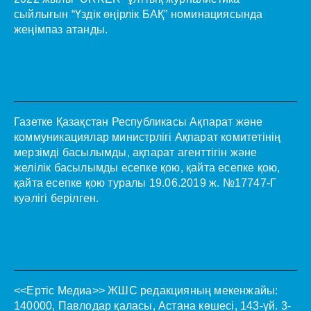
сыйлығын “Үздік өңірлік БАҚ” номинациясында
жеңімпаз атанды.
Газетке Қазақстан Республикасы Ақпарат және
коммуникациялар министрлігі Ақпарат комитетінің
мерзімді басылымды, ақпарат агенттігін және
желілік басылымды есепке қою, қайта есепке қою,
қайта есепке қою туралы 19.06.2019 ж. №17747-Г
куәлігі берілген.
<<Ертіс Медиа>>
ЖШС редакцияның мекенжайы:
140000, Павлодар қаласы, Астана көшесі, 143-үй. 3-