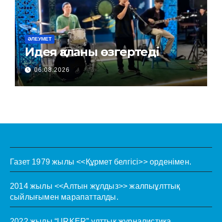
ӘЛЕУМЕТ
Идея қаланы өзгертеді
06.08.2026
Газет 1979 жылы <<Құрмет белгісі>> орденімен.
2014 жылы <<Алтын жұлдыз>> жалпыұлттық
сыйлығымен марапатталды.
2022 жылы “URKER” ұлттық журналистика