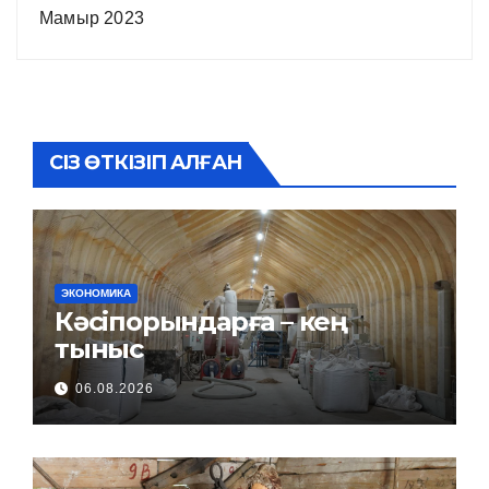
Мамыр 2023
СІЗ ӨТКІЗІП АЛҒАН
ЭКОНОМИКА
Кәсіпорындарға – кең
тыныс
06.08.2026