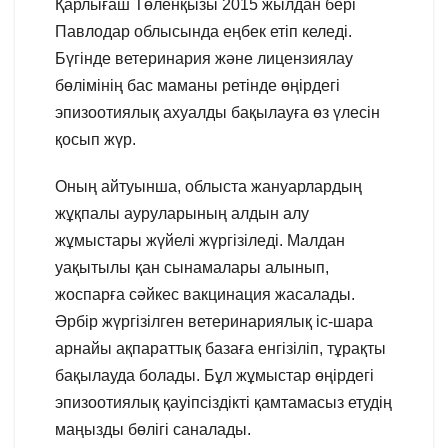
Қарлығаш Төленқызы 2015 жылдан бері
Павлодар облысында еңбек етіп келеді.
Бүгінде ветеринария және лицензиялау
бөлімінің бас маманы ретінде өңірдегі
эпизоотиялық ахуалды бақылауға өз үлесін
қосып жүр.
Оның айтуынша, облыста жануарлардың
жұқпалы ауруларының алдын алу
жұмыстары жүйелі жүргізіледі. Малдан
уақытылы қан сынамалары алынып,
жоспарға сәйкес вакцинация жасалады.
Әрбір жүргізілген ветеринариялық іс-шара
арнайы ақпараттық базаға енгізіліп, тұрақты
бақылауда болады. Бұл жұмыстар өңірдегі
эпизоотиялық қауіпсіздікті қамтамасыз етудің
маңызды бөлігі саналады.