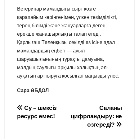
Ветеринар мамандығы сырт көзге
қарапайым көрінгенімен, үлкен төзімділікті,
терең білімді және жануарларға деген
ерекше жанашырлықты талап етеді.
Қарлығаш Төленқызы секілді өз ісіне адал
мамандардың еңбегі — ауыл
шаруашылығының тұрақты дамуына,
малдың саулығы арқылы халықтың әл-
ауқатын арттыруға қосылған маңызды үлес.
Сара ӘБДОЛ
Навигация
Су – шексіз
Саланы
ресурс емес!
цифрландыру: не
по
өзгереді?
записям