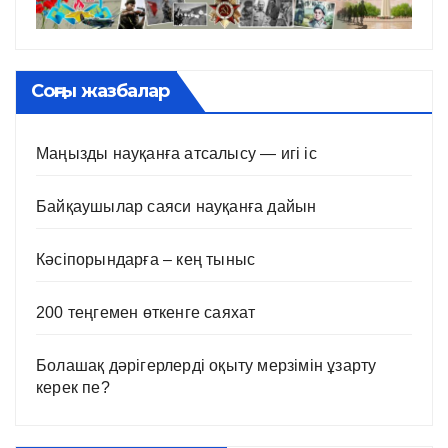
Соңғы жазбалар
Маңызды науқанға атсалысу — игі іс
Байқаушылар саяси науқанға дайын
Кәсіпорындарға – кең тыныс
200 теңгемен өткенге саяхат
Болашақ дәрігерлерді оқыту мерзімін ұзарту
керек пе?