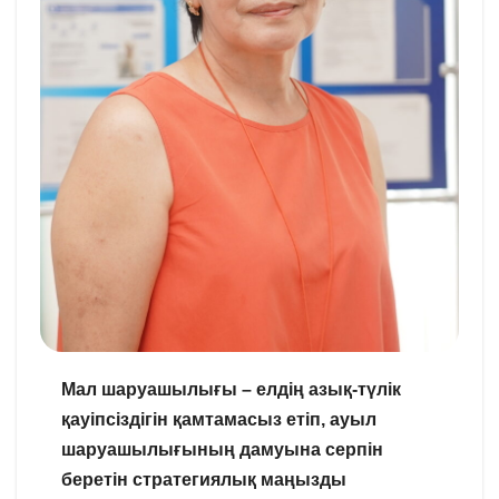
Мал шаруашылығы – елдің азық-түлік
қауіпсіздігін қамтамасыз етіп, ауыл
шаруашылығының дамуына серпін
беретін стратегиялық маңызды