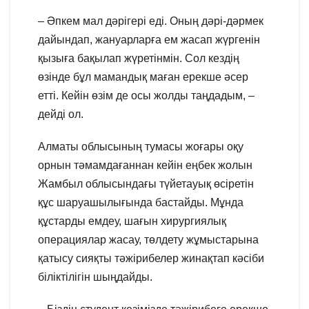
– Әпкем мал дәрігері еді. Оның дәрі-дәрмек
дайындап, жануарларға ем жасап жүргенін
қызыға бақылап жүретінмін. Сол кездің
өзінде бұл мамандық маған ерекше әсер
етті. Кейін өзім де осы жолды таңдадым, –
дейді ол.
Алматы облысының тумасы жоғары оқу
орнын тәмамдағаннан кейін еңбек жолын
Жамбыл облысындағы түйетауық өсіретін
құс шаруашылығында бастайды. Мұнда
құстарды емдеу, шағын хирургиялық
операциялар жасау, төлдету жұмыстарына
қатысу сияқты тәжірибелер жинақтап кәсіби
біліктілігін шыңдайды.