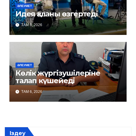
ӘЛЕУМЕТ
Идея қаланы өзгертеді
ТАМ 6, 2026
ӘЛЕУМЕТ
Көлік жүргізушілеріне
талап күшейеді
ТАМ 6, 2026
Іздеу