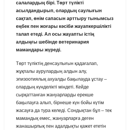
салалардың бірі. Төрт түлікті
асылдандырып, олардың саулығын
сақтап, өнім сапасын арттыру тынымсыз
еңбек пен жоғары кәсіби жауапкершілікті
талап етеді. Ал осы жауапты істің
алдыңғы шебінде ветеринария
мамандары жүреді.
Төрт түліктің денсаулығын қадағалап,
жұқпалы аурулардың алдын алу,
эпизоотиялық ахуалды бақылауда ұстау –
олардың күнделікті міндеті. Кейде
сырқаттанған жануарларды ерекше
бақылауға алып, бірнеше күн бойы күтім
жасауға да тура келеді. Сондықтан бұл – тек
мамандық емес, жануарларға деген
жанашырлық пен адалдықты қажет ететін