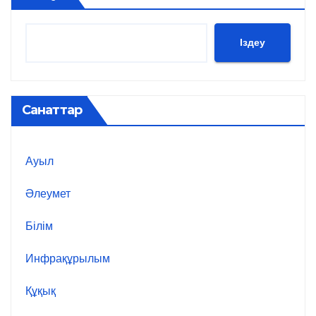
Іздеу
Санаттар
Ауыл
Әлеумет
Білім
Инфрақұрылым
Құқық