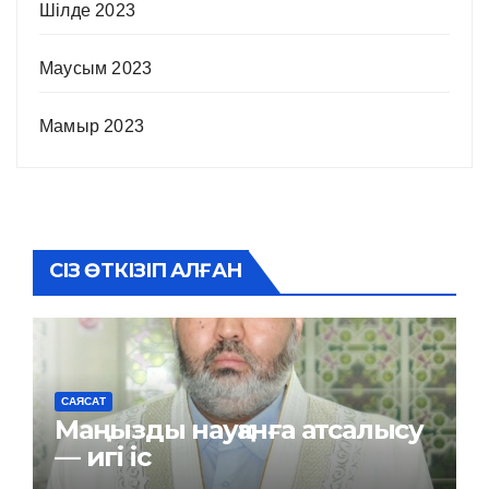
Шілде 2023
Маусым 2023
Мамыр 2023
СІЗ ӨТКІЗІП АЛҒАН
САЯСАТ
Маңызды науқанға атсалысу
— игі іс