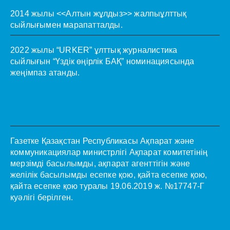
2014 жылы <<Алтын жұлдыз>> жалпыұлттық
сыйлығымен марапатталды.
2022 жылы “URKER” ұлттық журналистика
сыйлығын “Үздік өңірлік БАҚ” номинациясында
жеңімпаз атанды.
Газетке Қазақстан Республикасы Ақпарат және
коммуникациялар министрлігі Ақпарат комитетінің
мерзімді басылымды, ақпарат агенттігін және
желілік басылымды есепке қою, қайта есепке қою,
қайта есепке қою туралы 19.06.2019 ж. №17747-Г
куәлігі берілген.