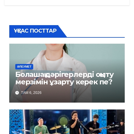
ҰҚСАС ПОСТТАР
ӘЛЕУМЕТ
Болашақ дәрігерлерді оқыту
мерзімін ұзарту керек пе?
ТАМ 6, 2026