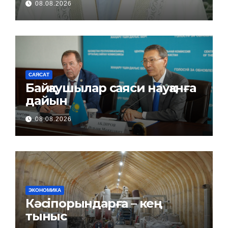
08.08.2026
САЯСАТ
Байқаушылар саяси науқанға
дайын
08.08.2026
ЭКОНОМИКА
Кәсіпорындарға – кең
тыныс