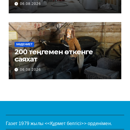
06.08.2026
МӘДЕНИЕТ
200 теңгемен өткенге
саяхат
06.08.2026
Газет 1979 жылы <<Құрмет белгісі>> орденімен.