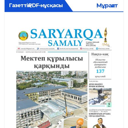
Мұрағат
Газеттің PDF-нұсқасы