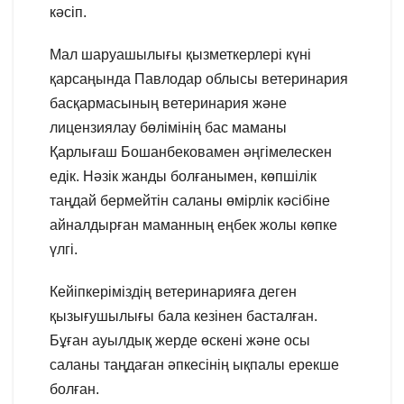
кәсіп.
Мал шаруашылығы қызметкерлері күні
қарсаңында Павлодар облысы ветеринария
басқармасының ветеринария және
лицензиялау бөлімінің бас маманы
Қарлығаш Бошанбековамен әңгімелескен
едік. Нәзік жанды болғанымен, көпшілік
таңдай бермейтін саланы өмірлік кәсібіне
айналдырған маманның еңбек жолы көпке
үлгі.
Кейіпкеріміздің ветеринарияға деген
қызығушылығы бала кезінен басталған.
Бұған ауылдық жерде өскені және осы
саланы таңдаған әпкесінің ықпалы ерекше
болған.