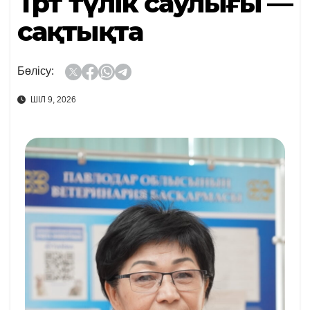
Төрт түлік саулығы —
сақтықта
Бөлісу:
ШІЛ 9, 2026