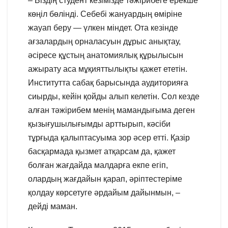
– Біздің студент кезімізде тәжірибеге ерекше
көңіл бөлінді. Себебі жануардың өміріне
жауап беру — үлкен міндет. Ота кезінде
ағзалардың орналасуын дұрыс анықтау,
әсіресе құстың анатомиялық құрылысын
ажырату аса мұқияттылықты қажет ететін.
Институтта сабақ барысында аудиторияға
сиырды, кейін қойды алып келетін. Сол кезде
алған тәжірибем менің мамандығыма деген
қызығушылығымды арттырып, кәсіби
тұрғыда қалыптасуыма зор әсер етті. Қазір
басқармада қызмет атқарсам да, қажет
болған жағдайда малдарға екпе егіп,
олардың жағдайын қарап, әріптестеріме
қолдау көрсетуге әрдайым дайынмын, –
дейді маман.