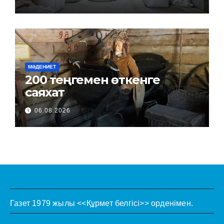
МӘДЕНИЕТ
200 теңгемен өткенге
саяхат
06.08.2026
Газет 1979 жылы <<Құрмет белгісі>> орденімен.