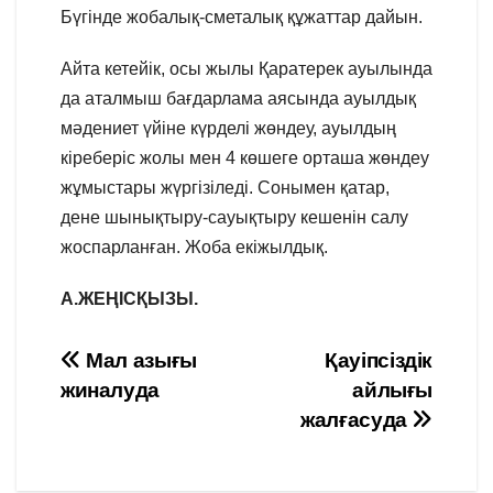
Бүгінде жобалық-сметалық құжаттар дайын.
Айта кетейік, осы жылы Қаратерек ауылында
да аталмыш бағдарлама аясында ауылдық
мәдениет үйіне күрделі жөндеу, ауылдың
кіреберіс жолы мен 4 көшеге орташа жөндеу
жұмыстары жүргізіледі. Сонымен қатар,
дене шынықтыру-сауықтыру кешенін салу
жоспарланған. Жоба екіжылдық.
А.ЖЕҢІСҚЫЗЫ.
Навигация
Мал азығы
Қауіпсіздік
жиналуда
айлығы
по
жалғасуда
записям