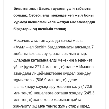
Биылғы жыл Баскөл ауылы үшін табысты
болмақ. Себебі, елді мекенде көп жыл бойы
күрмеуі шешілмей келе жатқан мәселелердің
бірқатары оң шешімін таппақ.
Мәселен, аталған ауылда келесі жылы
«Ауыл – ел бесігі» бағдарламасы аясында 7
жобаны іске асыру қарастырылып отыр.
Олардың қатарына елді мекеннің мәдениет
үйіне (құны 271,4 млн теңге) және А.Иманов
атындағы лицей-мектебіне күрделі жөндеу
жұмыстары (506,9 млн теңге), дене
шынықтыру сауықтыру кешенін салу (472,8
млн теңге), көшелерге орташа жөндеу (245,3
млн теңге) және көше жарығын қайта
жаңғырту (62 млн теңге) жұмыстары кіреді.