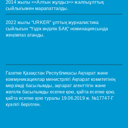
2014 жылы <<Алтын жұлдыз>> жалпыұлттық
сыйлығымен марапатталды.
2022 жылы “URKER” ұлттық журналистика
сыйлығын “Үздік өңірлік БАҚ” номинациясында
жеңімпаз атанды.
Газетке Қазақстан Республикасы Ақпарат және
коммуникациялар министрлігі Ақпарат комитетінің
мерзімді басылымды, ақпарат агенттігін және
желілік басылымды есепке қою, қайта есепке қою,
қайта есепке қою туралы 19.06.2019 ж. №17747-Г
куәлігі берілген.