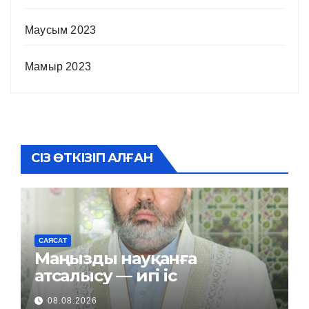
Маусым 2023
Мамыр 2023
СІЗ ӨТКІЗІП АЛҒАН
САЯСАТ
Маңызды науқанға
атсалысу — игі іс
08.08.2026