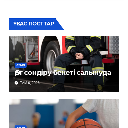
ҰҚСАС ПОСТТАР
АУЫЛ
Өрт сөндіру бекеті салынуда
ТАМ 6, 2026
АУЫЛ