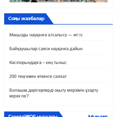
Соңғы жазбалар
Маңызды науқанға атсалысу — игі іс
Байқаушылар саяси науқанға дайын
Кәсіпорындарға – кең тыныс
200 теңгемен өткенге саяхат
Болашақ дәрігерлерді оқыту мерзімін ұзарту
керек пе?
Мұрағат
Газеттің PDF-нұсқасы