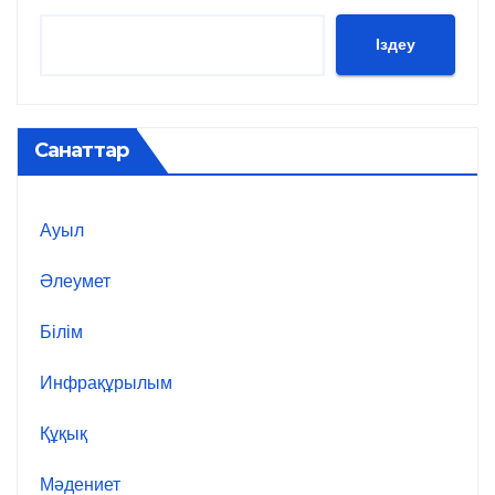
Іздеу
Санаттар
Ауыл
Әлеумет
Білім
Инфрақұрылым
Құқық
Мәдениет