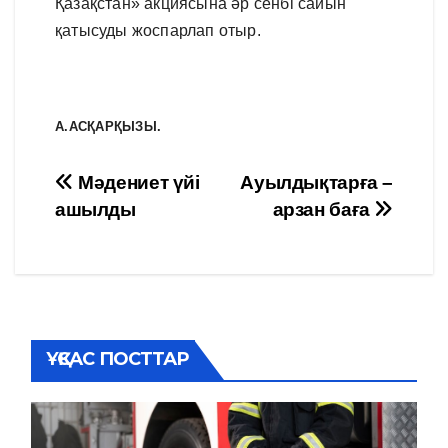
Қазақстан» акциясына әр сенбі сайын
қатысуды жоспарлап отыр.
А.АСҚАРҚЫЗЫ.
Навигация
Мәдениет үйі
Ауылдықтарға –
ашылды
арзан баға
по
записям
ҰҚСАС ПОСТТАР