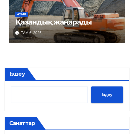
АУЫЛ
Қазандық жаңарады
ТАМ 6, 2026
Іздеу
Іздеу
Санаттар