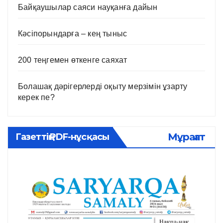
Байқаушылар саяси науқанға дайын
Кәсіпорындарға – кең тыныс
200 теңгемен өткенге саяхат
Болашақ дәрігерлерді оқыту мерзімін ұзарту
керек пе?
Мұрағат
Газеттің PDF-нұсқасы