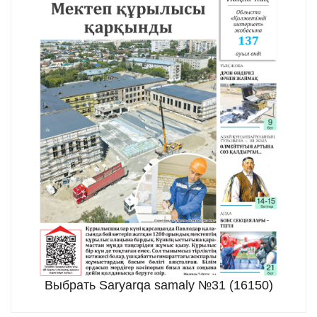
Выбрать Saryarqa samaly №31 (16150)