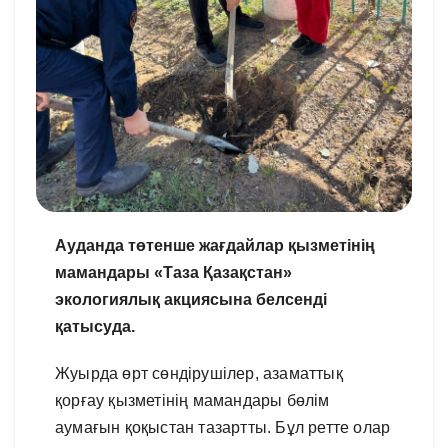
Ауданда төтенше жағдайлар қызметінің
мамандары «Таза Қазақстан»
экологиялық акциясына белсенді
қатысуда.
Жуырда өрт сөндірушілер, азаматтық
қорғау қызметінің мамандары бөлім
аумағын қоқыстан тазартты. Бұл ретте олар