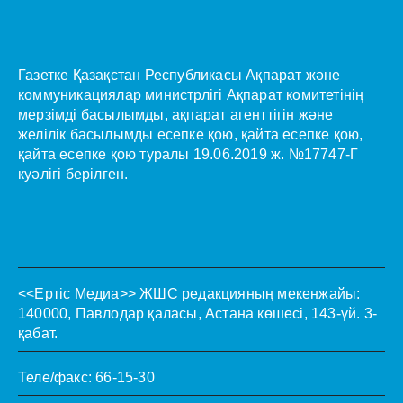
Газетке Қазақстан Республикасы Ақпарат және
коммуникациялар министрлігі Ақпарат комитетінің
мерзімді басылымды, ақпарат агенттігін және
желілік басылымды есепке қою, қайта есепке қою,
қайта есепке қою туралы 19.06.2019 ж. №17747-Г
куәлігі берілген.
<<Ертіс Медиа>>
ЖШС редакцияның мекенжайы:
140000, Павлодар қаласы, Астана көшесі, 143-үй. 3-
қабат.
Теле/факс: 66-15-30