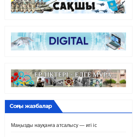
Соңғы жазбалар
Маңызды науқанға атсалысу — игі іс