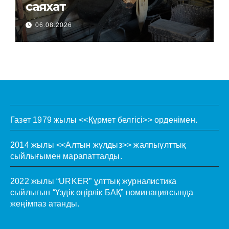
саяхат
06.08.2026
Газет 1979 жылы <<Құрмет белгісі>> орденімен.
2014 жылы <<Алтын жұлдыз>> жалпыұлттық
сыйлығымен марапатталды.
2022 жылы “URKER” ұлттық журналистика
сыйлығын “Үздік өңірлік БАҚ” номинациясында
жеңімпаз атанды.