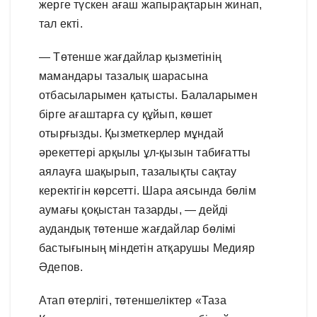
жерге түскен ағаш жапырақтарын жинап,
тал екті.
— Төтенше жағдайлар қызметінің
мамандары тазалық шарасына
отбасыларымен қатысты. Балаларымен
бірге ағаштарға су құйып, көшет
отырғызды. Қызметкерлер мұндай
әрекеттері арқылы ұл-қызын табиғатты
аялауға шақырып, тазалықты сақтау
керектігін көрсетті. Шара аясында бөлім
аумағы қоқыстан тазарды, — дейді
аудандық төтенше жағдайлар бөлімі
бастығының міндетін атқарушы Медияр
Әдепов.
Атап өтерлігі, төтеншеліктер «Таза