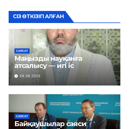
СІЗ ӨТКІЗІП АЛҒАН
САЯСАТ
Маңызды науқанға
атсалысу — игі іс
08.08.2026
САЯСАТ
Байқаушылар саяси