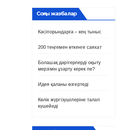
Соңғы жазбалар
Кәсіпорындарға – кең тыныс
200 теңгемен өткенге саяхат
Болашақ дәрігерлерді оқыту
мерзімін ұзарту керек пе?
Идея қаланы өзгертеді
Көлік жүргізушілеріне талап
күшейеді