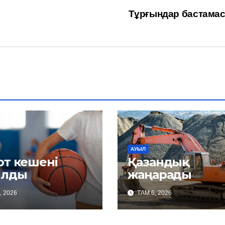
Тұрғындар бастама
АУЫЛ
рт кешені
Қазандық
лды
жаңарады
, 2026
ТАМ 6, 2026