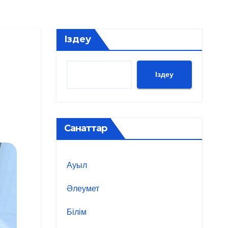
Іздеу
Іздеу
Санаттар
Ауыл
Әлеумет
Білім