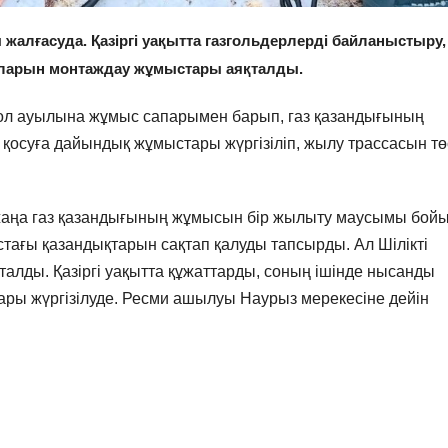
лғасуда. Қазіргі уақытта газгольдерлерді байланыстыру,
ларын монтаждау жұмыстары аяқталды.
ол ауылына жұмыс сапарымен барып, газ қазандығының
 қосуға дайындық жұмыстары жүргізіліп, жылу трассасын тө
аңа газ қазандығының жұмысын бір жылыту маусымы бой
стағы қазандықтарын сақтап қалуды тапсырды. Ал Шілікті
алды. Қазіргі уақытта құжаттарды, соның ішінде нысанды
ары жүргізілуде. Ресми ашылуы Наурыз мерекесіне дейін