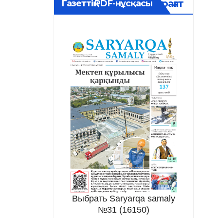
Мұрағат
Газеттің PDF-нұсқасы
Выбрать Saryarqa samaly
№31 (16150)