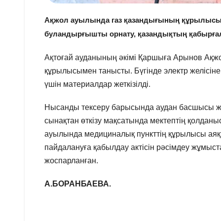
Ақжол ауылында газ қазандығының құрылысы жа
буландырғышты орнату, қазандықтың қабырға
Ақтоғай ауданының әкімі Қаршыға Арынов Ақж
құрылысымен танысты. Бүгінде электр желісіне
үшін материалдар жеткізілді.
Нысанды тексеру барысында аудан басшысы ж
сынақтан өткізу мақсатында мектептің қолданы
ауылында медициналық пункттің құрылысы аяқт
пайдалануға қабылдау актісін рәсімдеу жұмыст
жоспарланған.
А.БОРАНБАЕВА.