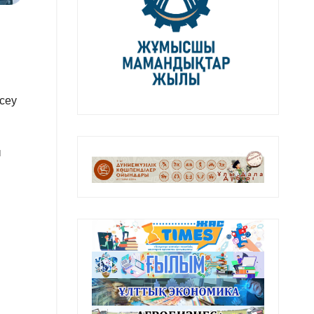
сеу
ы