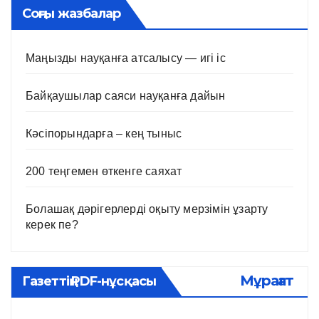
Соңғы жазбалар
Маңызды науқанға атсалысу — игі іс
Байқаушылар саяси науқанға дайын
Кәсіпорындарға – кең тыныс
200 теңгемен өткенге саяхат
Болашақ дәрігерлерді оқыту мерзімін ұзарту
керек пе?
Мұрағат
Газеттің PDF-нұсқасы