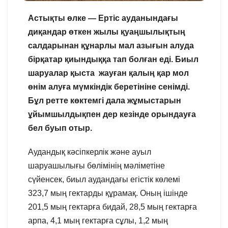
Астықты өлке — Ертіс ауданындағы
диқандар өткен жылы қуаңшылықтың
салдарынан құнарлы мал азығын алуда
бірқатар қиындыққа тап болған еді. Биыл
шаруалар қыста жауған қалың қар мол
өнім алуға мүмкіндік беретініне сенімді.
Бұл ретте көктемгі дала жұмыстарын
ұйымшылдықпен дер кезінде орындауға
бел буып отыр.
Аудандық кәсіпкерлік және ауыл
шаруашылығы бөлімінің мәліметіне
сүйенсек, биыл аудандағы егістік көлемі
323,7 мың гектарды құрамақ. Оның ішінде
201,5 мың гектарға бидай, 28,5 мың гектарға
арпа, 4,1 мың гектарға сұлы, 1,2 мың