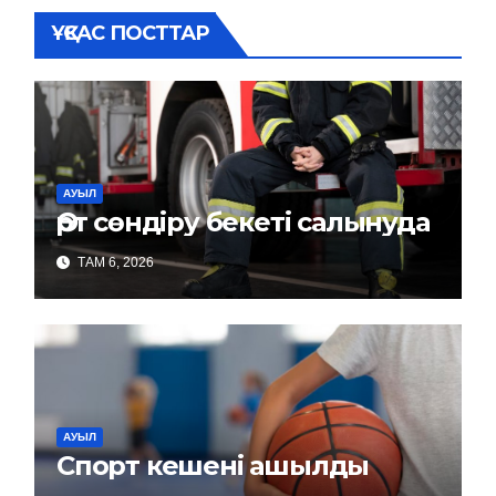
ҰҚСАС ПОСТТАР
АУЫЛ
Өрт сөндіру бекеті салынуда
ТАМ 6, 2026
АУЫЛ
Спорт кешені ашылды