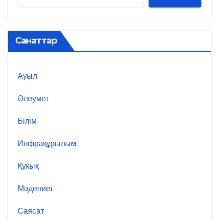
Санаттар
Ауыл
Әлеумет
Білім
Инфрақұрылым
Құқық
Мәдениет
Саясат