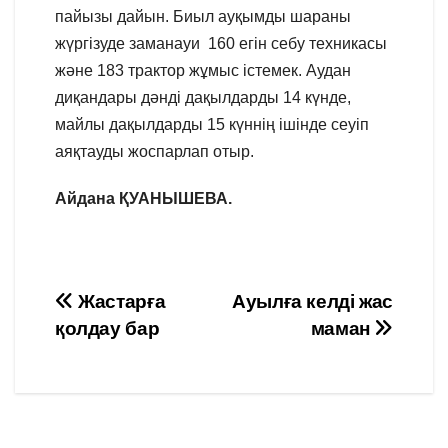
пайызы дайын. Биыл ауқымды шараны
жүргізуде заманауи 160 егін себу техникасы
және 183 трактор жұмыс істемек. Аудан
диқандары дәнді дақылдарды 14 күнде,
майлы дақылдарды 15 күннің ішінде сеуіп
аяқтауды жоспарлап отыр.
Айдана ҚУАНЫШЕВА.
Навигация
Жастарға
Ауылға келді жас
қолдау бар
маман
по
записям