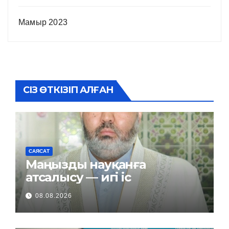
Мамыр 2023
СІЗ ӨТКІЗІП АЛҒАН
САЯСАТ
Маңызды науқанға
атсалысу — игі іс
08.08.2026