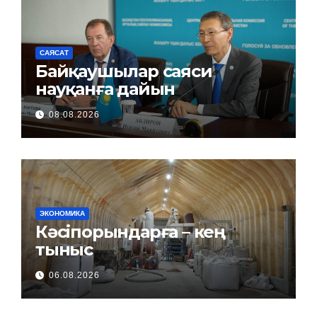
САЯСАТ
Байқаушылар саяси
науқанға дайын
08.08.2026
ЭКОНОМИКА
Кәсіпорындарға – кең
тыныс
06.08.2026