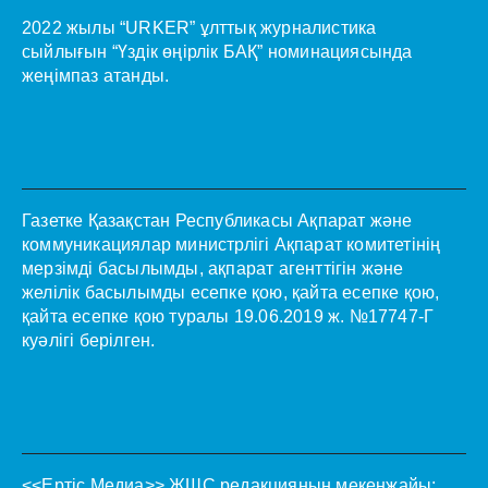
2022 жылы “URKER” ұлттық журналистика
сыйлығын “Үздік өңірлік БАҚ” номинациясында
жеңімпаз атанды.
Газетке Қазақстан Республикасы Ақпарат және
коммуникациялар министрлігі Ақпарат комитетінің
мерзімді басылымды, ақпарат агенттігін және
желілік басылымды есепке қою, қайта есепке қою,
қайта есепке қою туралы 19.06.2019 ж. №17747-Г
куәлігі берілген.
<<Ертіс Медиа>>
ЖШС редакцияның мекенжайы: