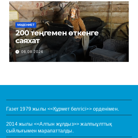
МӘДЕНИЕТ
200 теңгемен өткенге
саяхат
06.08.2026
Газет 1979 жылы <<Құрмет белгісі>> орденімен.
2014 жылы <<Алтын жұлдыз>> жалпыұлттық
сыйлығымен марапатталды.