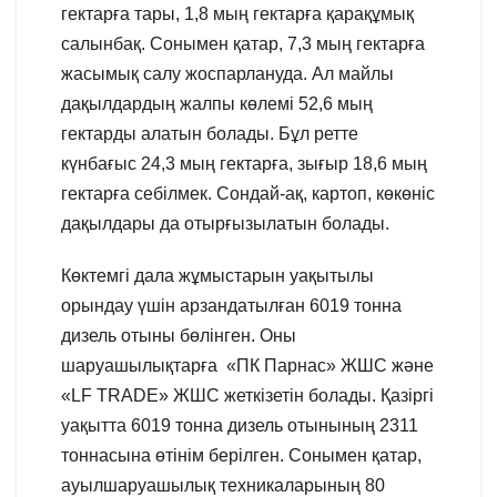
гектарға тары, 1,8 мың гектарға қарақұмық
салынбақ. Сонымен қатар, 7,3 мың гектарға
жасымық салу жоспарлануда. Ал майлы
дақылдардың жалпы көлемі 52,6 мың
гектарды алатын болады. Бұл ретте
күнбағыс 24,3 мың гектарға, зығыр 18,6 мың
гектарға себілмек. Сондай-ақ, картоп, көкөніс
дақылдары да отырғызылатын болады.
Көктемгі дала жұмыстарын уақытылы
орындау үшін арзандатылған 6019 тонна
дизель отыны бөлінген. Оны
шаруашылықтарға «ПК Парнас» ЖШС және
«LF TRADE» ЖШС жеткізетін болады. Қазіргі
уақытта 6019 тонна дизель отынының 2311
тоннасына өтінім берілген. Сонымен қатар,
ауылшаруашылық техникаларының 80