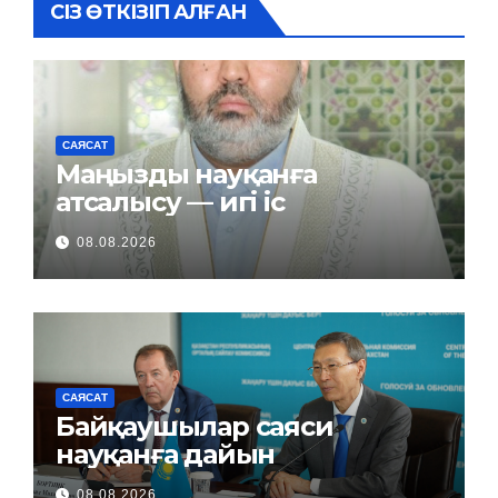
СІЗ ӨТКІЗІП АЛҒАН
САЯСАТ
Маңызды науқанға
атсалысу — игі іс
08.08.2026
САЯСАТ
Байқаушылар саяси
науқанға дайын
08.08.2026