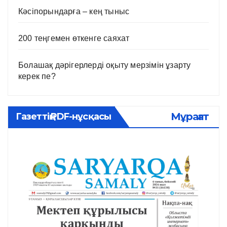
Кәсіпорындарға – кең тыныс
200 теңгемен өткенге саяхат
Болашақ дәрігерлерді оқыту мерзімін ұзарту
керек пе?
Мұрағат
Газеттің PDF-нұсқасы