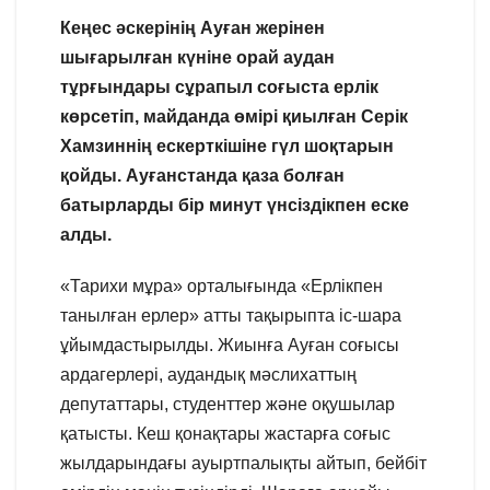
Кеңес әскерінің Ауған жерінен
шығарылған күніне орай аудан
тұрғындары сұрапыл соғыста ерлік
көрсетіп, майданда өмірі қиылған Серік
Хамзиннің ескерткішіне гүл шоқтарын
қойды. Ауғанстанда қаза болған
батырларды бір минут үнсіздікпен еске
алды.
«Тарихи мұра» орталығында «Ерлікпен
танылған ерлер» атты тақырыпта іс-шара
ұйымдастырылды. Жиынға Ауған соғысы
ардагерлері, аудандық мәслихаттың
депутаттары, студенттер және оқушылар
қатысты. Кеш қонақтары жастарға соғыс
жылдарындағы ауыртпалықты айтып, бейбіт