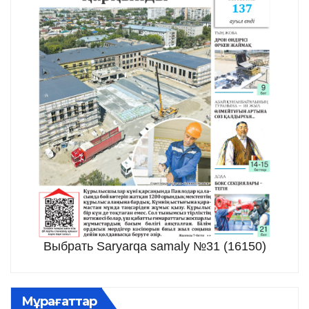
Выбрать Saryarqa samaly №31 (16150)
Мұрағаттар