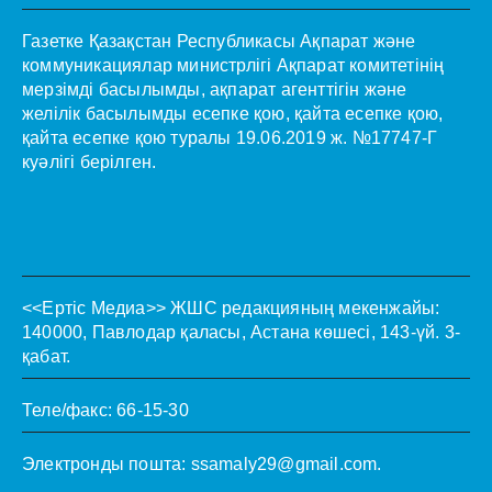
Газетке Қазақстан Республикасы Ақпарат және
коммуникациялар министрлігі Ақпарат комитетінің
мерзімді басылымды, ақпарат агенттігін және
желілік басылымды есепке қою, қайта есепке қою,
қайта есепке қою туралы 19.06.2019 ж. №17747-Г
куәлігі берілген.
<<Ертіс Медиа>>
ЖШС редакцияның мекенжайы:
140000, Павлодар қаласы, Астана көшесі, 143-үй. 3-
қабат.
Теле/факс: 66-15-30
Электронды пошта:
ssamaly29@gmail.com
.