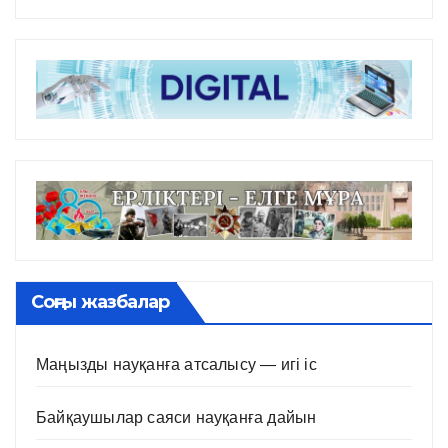
Соңғы жазбалар
Маңызды науқанға атсалысу — игі іс
Байқаушылар саяси науқанға дайын