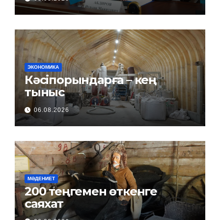
ЭКОНОМИКА
Кәсіпорындарға – кең
тыныс
06.08.2026
МӘДЕНИЕТ
200 теңгемен өткенге
саяхат