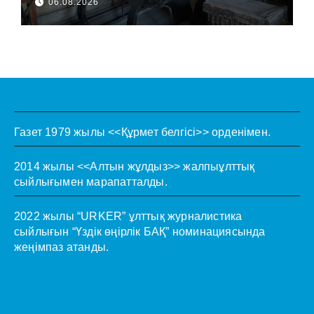
06.08.2026
Газет 1979 жылы <<Құрмет белгісі>> орденімен.
2014 жылы <<Алтын жұлдыз>> жалпыұлттық
сыйлығымен марапатталды.
2022 жылы “URKER” ұлттық журналистика
сыйлығын “Үздік өңірлік БАҚ” номинациясында
жеңімпаз атанды.