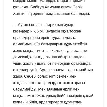
өмірдің мәнін түсіндірді. Шараға арнайы
қатысқан Бибігүл Хамзина ағасы Серік
Хамзиннің ерлігін мақтанышпен баяндады.
— Ауған соғысы – тарихтың ауыр
кезеңдерінің бірі. Кеудесін оққа тосқан
ерлердің көзсіз ерлігі туралы ұмыта
алмаймыз. «Өз батырларын құрметтейтін
және мақтан тұтатын халық – ұлы халық»
демекші, жақындарынан айырылғандар
үшін, жастық шағы от пен оқтың ортасында
өткендер үшін Ауған соғысы – жазылмайтын
жара. Себебі соғыс өрті сөнгенімен,
жақынын жоғалтқандардың жан жарасы
басылмайды. Мен ағамның ерлігімен
мақтанамын. Жас ұрпақ бейбіт өмірдің қалай
келгенін біліп, ардагерлерге құрметпен