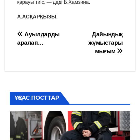
қарауы тиіс, — деді Б.Хамзина.
А.АСҚАРҚЫЗЫ.
Навигация
Ауылдарды
Дайындық
аралап…
жұмыстары
по
мығым
записям
ҰҚСАС ПОСТТАР