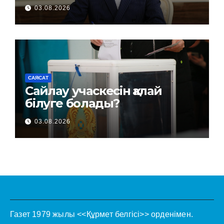
03.08.2026
САЯСАТ
Сайлау учаскесін қалай
білуге болады?
03.08.2026
Газет 1979 жылы <<Құрмет белгісі>> орденімен.