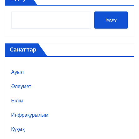
Іздеу
Санаттар
Ауыл
Әлеумет
Білім
Инфрақұрылым
Құқық