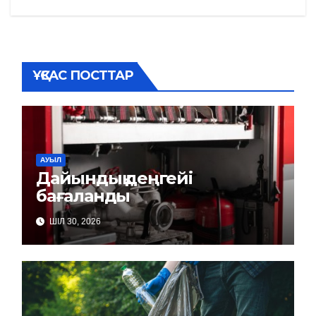
ҰҚСАС ПОСТТАР
АУЫЛ
Дайындық деңгейі
бағаланды
ШІЛ 30, 2026