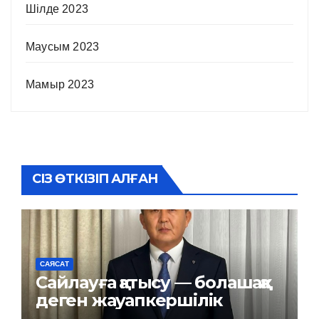
Шілде 2023
Маусым 2023
Мамыр 2023
СІЗ ӨТКІЗІП АЛҒАН
САЯСАТ
Сайлауға қатысу — болашаққа
деген жауапкершілік