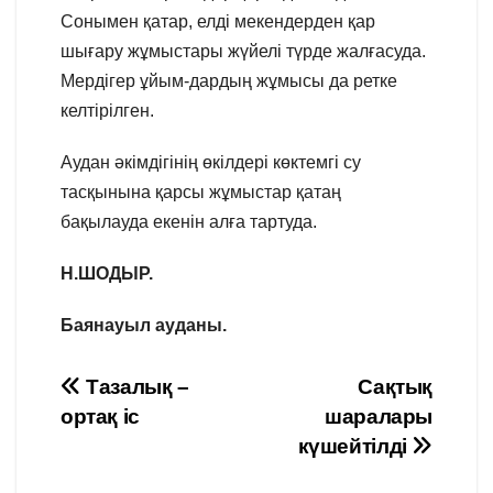
Сонымен қатар, елді мекендерден қар
шығару жұмыстары жүйелі түрде жалғасуда.
Мердігер ұйым-дардың жұмысы да ретке
келтірілген.
Аудан әкімдігінің өкілдері көктемгі су
тасқынына қарсы жұмыстар қатаң
бақылауда екенін алға тартуда.
Н.ШОДЫР.
Баянауыл ауданы.
Навигация
Тазалық –
Сақтық
ортақ іс
шаралары
по
күшейтілді
записям