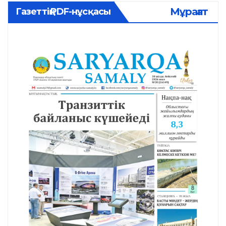
Мұрағат
Газеттің PDF-нұсқасы