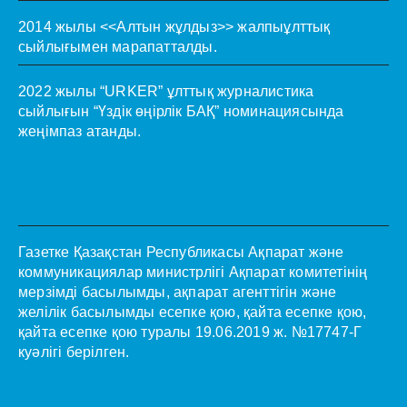
2014 жылы <<Алтын жұлдыз>> жалпыұлттық
сыйлығымен марапатталды.
2022 жылы “URKER” ұлттық журналистика
сыйлығын “Үздік өңірлік БАҚ” номинациясында
жеңімпаз атанды.
Газетке Қазақстан Республикасы Ақпарат және
коммуникациялар министрлігі Ақпарат комитетінің
мерзімді басылымды, ақпарат агенттігін және
желілік басылымды есепке қою, қайта есепке қою,
қайта есепке қою туралы 19.06.2019 ж. №17747-Г
куәлігі берілген.