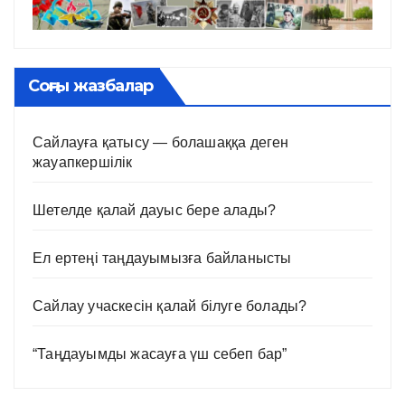
Соңғы жазбалар
Сайлауға қатысу — болашаққа деген
жауапкершілік
Шетелде қалай дауыс бере алады?
Ел ертеңі таңдауымызға байланысты
Сайлау учаскесін қалай білуге болады?
“Таңдауымды жасауға үш себеп бар”