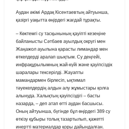
Аудан әкімі Ардақ Кісентаевтың айтуынша,
қазіргі уақытта өңірдегі жағдай тұрақты.
– Көктемгі су тасқынының қауіпті кезеңіне
байланысты Сәтбаев ауылдық округі мен
Жаңажол ауылына қарасты лимандар мен
өткелдерді аралап шықтым. Су деңгейі,
инфрақұрылымның жай-күйі және қауіпсіздік
шаралары тексерілді. Жауапты
мамандармен бірлесіп, ықтимал
тәуекелдердің алдын алу жұмыстары қолға
алынуда. Халықтың қауіпсіздігі – басты
назарда, – деп атап өтті аудан басшысы.
Оның айтуынша, бүгінде бұл өңірдегі 389 су
өткізу құбыры толық тазартылып, қажетті
инертті материалдар қоры дайындалған.