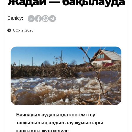
Жағдай — бақылауда
Бөлісу:
СӘУ 2, 2026
Баянауыл ауданында көктемгі су
тасқынының алдын алу жұмыстары
қарқынды жүргізілуде.