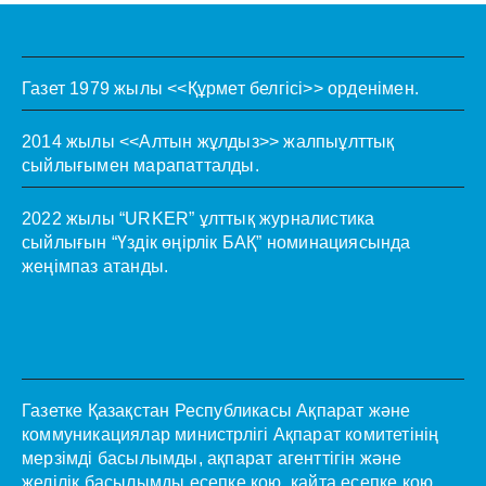
Газет 1979 жылы <<Құрмет белгісі>> орденімен.
2014 жылы <<Алтын жұлдыз>> жалпыұлттық
сыйлығымен марапатталды.
2022 жылы “URKER” ұлттық журналистика
сыйлығын “Үздік өңірлік БАҚ” номинациясында
жеңімпаз атанды.
Газетке Қазақстан Республикасы Ақпарат және
коммуникациялар министрлігі Ақпарат комитетінің
мерзімді басылымды, ақпарат агенттігін және
желілік басылымды есепке қою, қайта есепке қою,