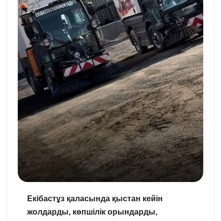
Екібастұз қаласында қыстан кейін
жолдарды, көпшілік орындарды,