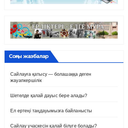
Соңғы жазбалар
Сайлауға қатысу — болашаққа деген
жауапкершілік
Шетелде қалай дауыс бере алады?
Ел ертеңі таңдауымызға байланысты
Сайлау учаскесін қалай білуге болады?