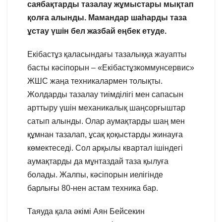
саябақтарды тазалау жұмыстары мықтап
қолға алынды. Мамандар шаһарды таза
ұстау үшін бел жазбай еңбек етуде.
Екібастұз қаласындағы тазалыққа жауапты
басты кәсіпорын – «Екібастұзкоммунсервис»
ЖШС жаңа техникалармен толықты.
Жолдарды тазалау тиімділігі мен сапасын
арттыру үшін механикалық шаңсорғыштар
сатып алынды. Олар аумақтарды шаң мен
құмнан тазалап, ұсақ қоқыстарды жинауға
көмектеседі. Сол арқылы квартал ішіндегі
аумақтарды да мұнтаздай таза қылуға
болады. Жалпы, кәсіпорын иелігінде
барлығы 80-нен астам техника бар.
Таяуда қала әкімі Аян Бейсекин