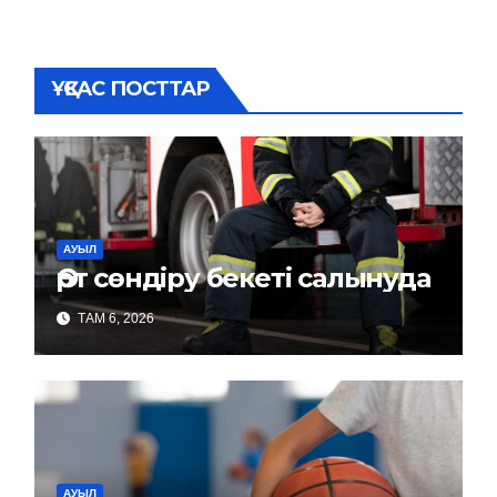
ҰҚСАС ПОСТТАР
АУЫЛ
Өрт сөндіру бекеті салынуда
ТАМ 6, 2026
АУЫЛ