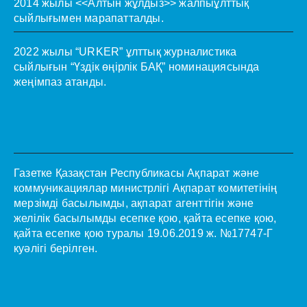
2014 жылы <<Алтын жұлдыз>> жалпыұлттық
сыйлығымен марапатталды.
2022 жылы “URKER” ұлттық журналистика
сыйлығын “Үздік өңірлік БАҚ” номинациясында
жеңімпаз атанды.
Газетке Қазақстан Республикасы Ақпарат және
коммуникациялар министрлігі Ақпарат комитетінің
мерзімді басылымды, ақпарат агенттігін және
желілік басылымды есепке қою, қайта есепке қою,
қайта есепке қою туралы 19.06.2019 ж. №17747-Г
куәлігі берілген.