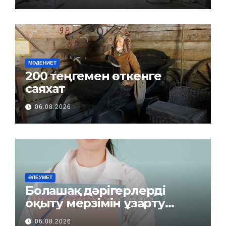
МӘДЕНИЕТ
200 теңгемен өткенге
саяхат
06.08.2026
ӘЛЕУМЕТ
Болашақ дәрігерлерді
оқыту мерзімін ұзарту
керек пе?
06.08.2026