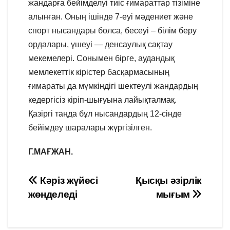
жандарға бейімделуі тиіс ғимараттар тізіміне
алынған. Оның ішінде 7-еуі мәдениет және
спорт нысандары болса, бесеуі – білім беру
ордалары, үшеуі — денсаулық сақтау
мекемелері. Сонымен бірге, аудандық
мемлекеттік кірістер басқармасының
ғимараты да мүмкіндігі шектеулі жандардың
кедергісіз кіріп-шығуына лайықталмақ.
Қазіргі таңда бұл нысандардың 12-сінде
бейімдеу шаралары жүргізілген.
Г.МАҒЖАН.
Навигация
Кәріз жүйесі
Қысқы әзірлік
жөнделеді
мығым
по
записям