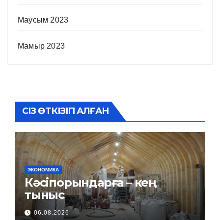
Маусым 2023
Мамыр 2023
СІЗ ӨТКІЗІП АЛҒАН
ЭКОНОМИКА
Кәсіпорындарға – кең
тыныс
06.08.2026