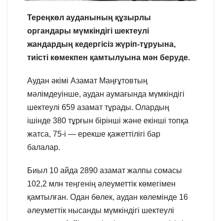
Тереңкөл ауданының құзырлы
органдары мүмкіндігі шектеулі
жандардың кедергісіз жүріп-тұруына,
тиісті көмекпен қамтылуына мән беруде.
Аудан әкімі Азамат Маңғұтовтың
мәлімдеуінше, аудан аумағында мүмкіндігі
шектеулі 659 азамат тұрады. Олардың
ішінде 380 тұрғын бірінші және екінші топқа
жатса, 75-і — ерекше қажеттілігі бар
балалар.
Биыл 10 айда 2890 азамат жалпы сомасы
102,2 млн теңгенің әлеуметтік көмегімен
қамтылған. Одан бөлек, аудан көлемінде 16
әлеуметтік нысанды мүмкіндігі шектеулі