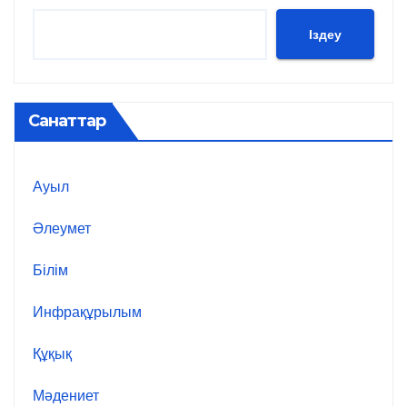
Іздеу
Санаттар
Ауыл
Әлеумет
Білім
Инфрақұрылым
Құқық
Мәдениет