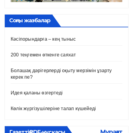
Соңғы жазбалар
Кәсіпорындарға – кең тыныс
200 теңгемен өткенге саяхат
Болашақ дәрігерлерді оқыту мерзімін ұзарту
керек пе?
Идея қаланы өзгертеді
Көлік жүргізушілеріне талап күшейеді
Мұрағат
Газеттің PDF-нұсқасы