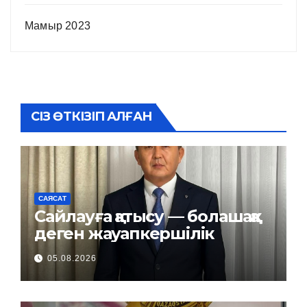
Мамыр 2023
СІЗ ӨТКІЗІП АЛҒАН
САЯСАТ
Сайлауға қатысу — болашаққа
деген жауапкершілік
05.08.2026