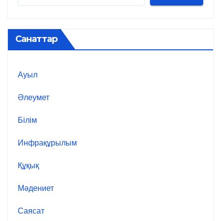
Санаттар
Ауыл
Әлеумет
Білім
Инфрақұрылым
Құқық
Мәдениет
Саясат