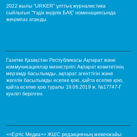
2022 жылы “URKER” ұлттық журналистика
сыйлығын “Үздік өңірлік БАҚ” номинациясында
жеңімпаз атанды.
Газетке Қазақстан Республикасы Ақпарат және
коммуникациялар министрлігі Ақпарат комитетінің
мерзімді басылымды, ақпарат агенттігін және
желілік басылымды есепке қою, қайта есепке қою,
қайта есепке қою туралы 19.06.2019 ж. №17747-Г
куәлігі берілген.
<<Ертіс Медиа>>
ЖШС редакцияның мекенжайы: