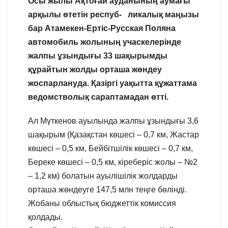
Осы жылы Ақтоғай ауданының аумағы
арқылы өтетін респуб- ликалық маңызы
бар Атамекен-Ертіс-Русская Поляна
автомобиль жолының учаскелерінде
жалпы ұзындығы 33 шақырым
ды
құрайтын жолды орташа жөндеу
жоспарлануда. Қазіргі уақытта құжаттама
ведомстволық сараптамадан өтті.
Ал Мүткенов ауылында жалпы ұзындығы 3,6
шақырым (Қазақстан көшесі – 0,7 км, Жастар
көшесі – 0,5 км, Бейбітшілік көшесі – 0,7 км,
Береке көшесі – 0,5 км, кіреберіс жолы – №2
– 1,2 км) болатын ауылішілік жолдарды
орташа жөндеуге 147,5 млн теңге бөлінді.
Жобаны облыстық бюджеттік комиссия
қолдады.