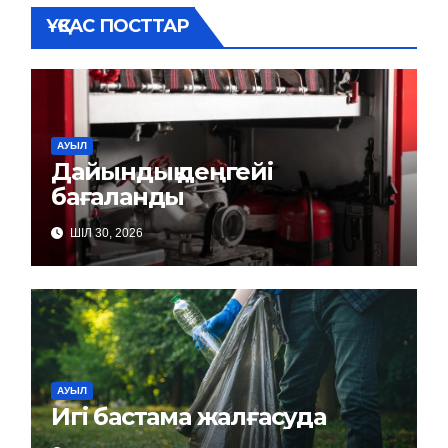
ҰҚСАС ПОСТТАР
АУЫЛ
Дайындық деңгейі
бағаланды
ШІЛ 30, 2026
АУЫЛ
Игі бастама жалғасуда