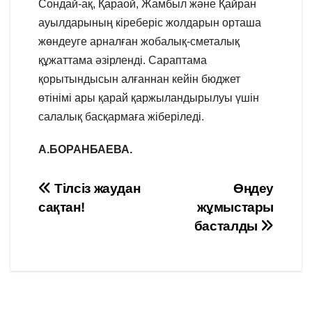
Сондай-ақ, Қараой, Жамбыл және Қайран
ауылдарының кіреберіс жолдарын орташа
жөндеуге арналған жобалық-сметалық
құжаттама әзірленді. Сараптама
қорытындысын алғаннан кейін бюджет
өтінімі ары қарай қаржыландырылуы үшін
салалық басқармаға жіберіледі.
А.БОРАНБАЕВА.
Навигация
Тілсіз жаудан
Өңдеу
сақтан!
жұмыстары
по
басталды
записям