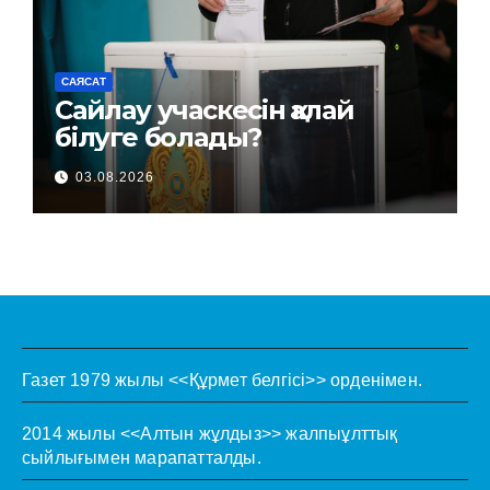
САЯСАТ
Сайлау учаскесін қалай
білуге болады?
03.08.2026
Газет 1979 жылы <<Құрмет белгісі>> орденімен.
2014 жылы <<Алтын жұлдыз>> жалпыұлттық
сыйлығымен марапатталды.