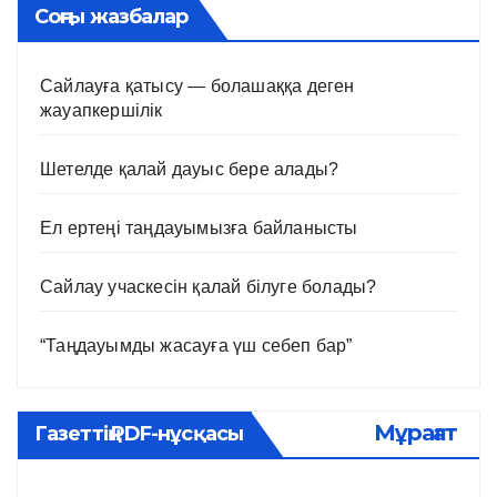
Соңғы жазбалар
Сайлауға қатысу — болашаққа деген
жауапкершілік
Шетелде қалай дауыс бере алады?
Ел ертеңі таңдауымызға байланысты
Сайлау учаскесін қалай білуге болады?
“Таңдауымды жасауға үш себеп бар”
Мұрағат
Газеттің PDF-нұсқасы