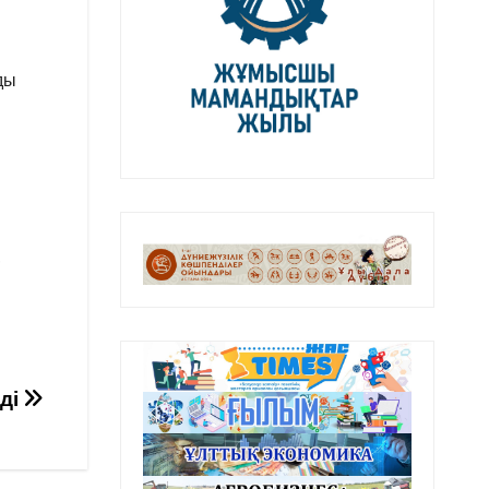
ды
,
лді