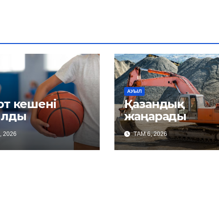
АУЫЛ
рт кешені
Қазандық
лды
жаңарады
, 2026
ТАМ 6, 2026