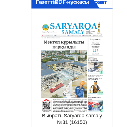
Мұрағат
Газеттің PDF-нұсқасы
Выбрать Saryarqa samaly
№31 (16150)