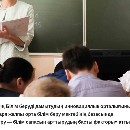
ың Білім беруді дамытудың инновациялық орталығын
ря жалпы орта білім беру мектебінің базасында
у — білім сапасын арттырудың басты факторы» атты