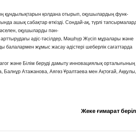
ың құндылықтарын қолдана отырып, оқушылардың функ-
нда ашық сабақтар өткізді. Сондай-ақ, түрлі тапсырмалар
Мәселен, оқушыларды пән-
ін арттырудағы әдіс-тәсілдер, Мәшһүр Жүсіп мұралары және
ды балалармен жұмыс жасау әдістері шеберлік сағаттарда
агог және Білім беруді дамыту инновациялық орталығының
, Балнұр Атажанова, Аягөз Ұралтаева мен Ақтоғай, Аққулы
Жеке ғимарат бері