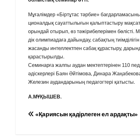
Мұғалімдер «Біртұтас тәрбие» бағдарламасын
ционалдық сауаттылығын қалыптастыру мақсаты
орындай отырып, өз тәжірибелерімен бөлісті. 
дік олимпиадаға дайындау, сабақтың тиімділіг
жасанды интеллектпен сабақ құрастыру, дарын
қарастырылды.
Семинарға жалпы аудан мектептерінен 110 пед
әдіскерлері Баян Әйтімова, Динара Жаңабекова
Железин аудандарының педагогтері қатысты.
А.МҰҚЫШЕВ.
Навигация
«Қариясын қадірлеген ел ардақты»
по