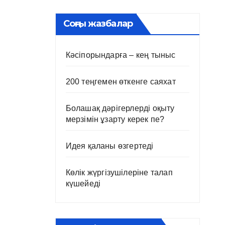
Соңғы жазбалар
Кәсіпорындарға – кең тыныс
200 теңгемен өткенге саяхат
Болашақ дәрігерлерді оқыту
мерзімін ұзарту керек пе?
Идея қаланы өзгертеді
Көлік жүргізушілеріне талап
күшейеді