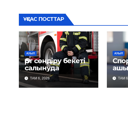
записям
ҰҚСАС ПОСТТАР
АУЫЛ
АУЫЛ
Өрт сөндіру бекеті
Спо
салынуда
ашы
ТАМ 6, 2026
ТАМ 6