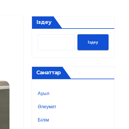
Іздеу
Іздеу
Санаттар
Ауыл
Әлеумет
Білім