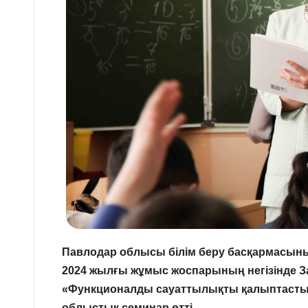
Павлодар облысы білім беру басқармасын
2024 жылғы жұмыс жоспарының негізінде За
«Функционалды сауаттылықты қалыптастыр
облыстық семинар өтті.