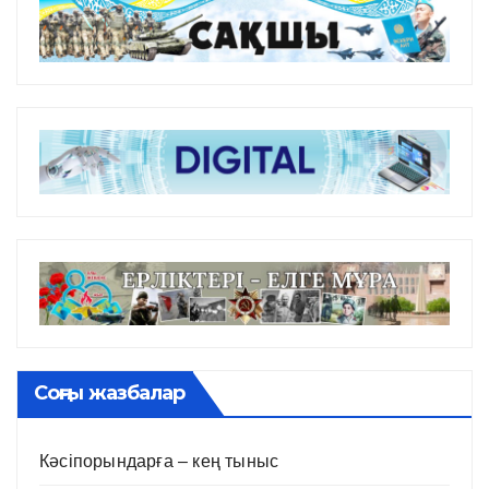
Соңғы жазбалар
Кәсіпорындарға – кең тыныс