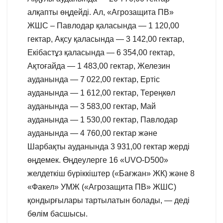
алқапты өңдейді. Ал, «Агрозащита ПВ»
ЖШС – Павлодар қаласында — 1 120,00
гектар, Ақсу қаласында — 3 142,00 гектар,
Екібастұз қаласында — 6 354,00 гектар,
Ақтоғайда — 1 483,00 гектар, Железин
ауданында — 7 022,00 гектар, Ертіс
ауданында — 1 612,00 гектар, Тереңкөл
ауданында — 3 583,00 гектар, Май
ауданында — 1 530,00 гектар, Павлодар
ауданында — 4 760,00 гектар және
Шарбақты ауданында 3 931,00 гектар жерді
өңдемек. Өңдеулерге 16 «UVO-D500»
желдеткіш бүріккіштер («Бағжан» ЖК) және 8
«Факел» УМЖ («Агрозащита ПВ» ЖШС)
қондырғылары тартылатын болады, — деді
бөлім басшысы.