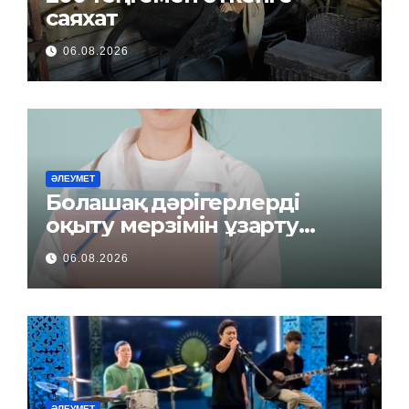
саяхат
06.08.2026
ӘЛЕУМЕТ
Болашақ дәрігерлерді
оқыту мерзімін ұзарту
керек пе?
06.08.2026
ӘЛЕУМЕТ