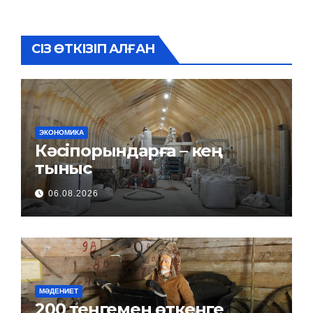
СІЗ ӨТКІЗІП АЛҒАН
ЭКОНОМИКА
Кәсіпорындарға – кең
тыныс
06.08.2026
МӘДЕНИЕТ
200 теңгемен өткенге