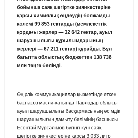
бойынша саяқ шегіртке зиянкестеріне
қарсы химиялық өңдеудің болжамды
көлемі 99 853 гектарды (мемлекеттік
қордағы жерлер — 32 642 гектар, ауыл
шаруашылығы құрылымдарының
жерлері — 67 211 гектар) құрайды. Бұл
бағытта облыстық бюджеттен 138 736
млн теңге бөлінді.
Өңірлік коммуникациялар қызметінде өткен
баспасөз мәсли-хатында Павлодар облысы
ауыл шаруашылығы басқармасының өсімдік
шаруашылығын дамыту бөлімінің басшысы
Есентай Мүрсәлімов бүгінгі күні саяқ
шегіртке зиянкестеріне қарсы 3 033 литр