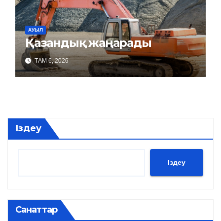
АУЫЛ
Қазандық жаңарады
ТАМ 6, 2026
Іздеу
Іздеу
Санаттар