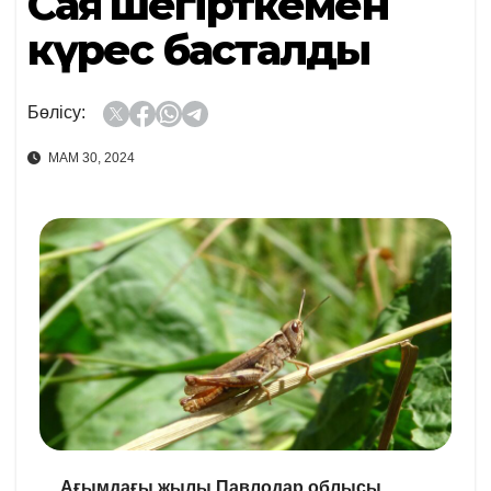
Саяқ шегірткемен
күрес басталды
Бөлісу:
МАМ 30, 2024
Ағымдағы жылы Павлодар облысы