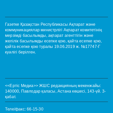
Газетке Қазақстан Республикасы Ақпарат және
коммуникациялар министрлігі Ақпарат комитетінің
мерзімді басылымды, ақпарат агенттігін және
желілік басылымды есепке қою, қайта есепке қою,
қайта есепке қою туралы 19.06.2019 ж. №17747-Г
куәлігі берілген.
<<Ертіс Медиа>>
ЖШС редакцияның мекенжайы:
140000, Павлодар қаласы, Астана көшесі, 143-үй. 3-
қабат.
Теле/факс: 66-15-30