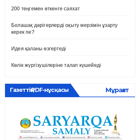
200 теңгемен өткенге саяхат
Болашақ дәрігерлерді оқыту мерзімін ұзарту
керек пе?
Идея қаланы өзгертеді
Көлік жүргізушілеріне талап күшейеді
Мұрағат
Газеттің PDF-нұсқасы