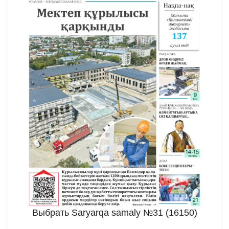
Выбрать Saryarqa samaly №31 (16150)