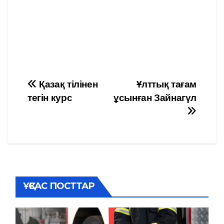
Навигация
Қазақ тілінен
Ұлттық тағам
тегін курс
ұсынған Зайнагүл
по
записям
ҰҚСАС ПОСТТАР