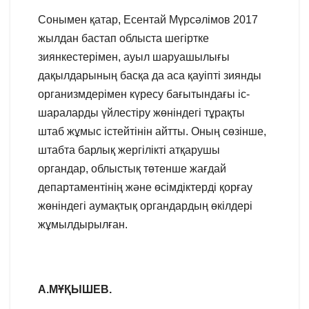
Сонымен қатар, Есентай Мүрсәлімов 2017
жылдан бастап облыста шегіртке
зиянкестерімен, ауыл шаруашылығы
дақылдарының басқа да аса қауіпті зиянды
организмдерімен күресу бағытындағы іс-
шараларды үйлестіру жөніндегі тұрақты
штаб жұмыс істейтінін айтты. Оның сөзінше,
штабта барлық жергілікті атқарушы
органдар, облыстық төтенше жағдай
департаментінің және өсімдіктерді қорғау
жөніндегі аумақтық органдардың өкілдері
жұмылдырылған.
А.МҰҚЫШЕВ.