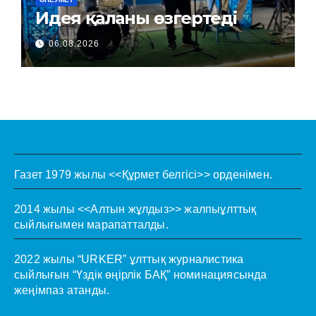
Идея қаланы өзгертеді
06.08.2026
Газет 1979 жылы <<Құрмет белгісі>> орденімен.
2014 жылы <<Алтын жұлдыз>> жалпыұлттық
сыйлығымен марапатталды.
2022 жылы “URKER” ұлттық журналистика
сыйлығын “Үздік өңірлік БАҚ” номинациясында
жеңімпаз атанды.