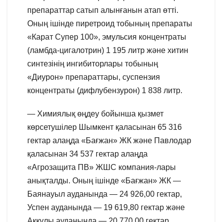
препараттар сатып алынғанын атап өтті.
Оның ішінде пиретроид тобының препараты
«Карат Супер 100», эмульсия концентраты
(ламбда-цигалотрин) 1 195 литр және хитин
синтезінің ингибиторлары тобының
«Диурон» препараттары, суспензия
концентраты (дифлубензурон) 1 838 литр.
— Химиялық өңдеу бойынша қызмет
көрсетушілер Шымкент қаласынан 65 316
гектар алаңда «Бағжан» ЖК және Павлодар
қаласынан 34 537 гектар алаңда
«Агрозащита ПВ» ЖШС компания-лары
анықталды. Оның ішінде «Бағжан» ЖК —
Баянауыл ауданында — 24 926,00 гектар,
Успен ауданында — 19 619,80 гектар және
Аққулы ауданында — 20 770,00 гектар