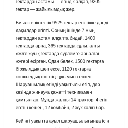
гектардан астамы — егіндік алқап, 9205
гектар — жайылымдық жер.
Биыл серіктестік 9525 гектар егістікке дәнді
дақылдар егіпті. Соның ішінде 7 мың
гектардан астам алқапта бидай, 1400
гектарда арпа, 365 гектарда сұлы, алты
жүзге жуық гектарда сүрлемге арналған
жүгері өсірген. Одан бөлек, 1500 гектарға
біржылдық шөп ексе, 1120 гектарға
көпжылдық шөптің тұқымын сепкен.
Шаруашылық егінді уақытылы егіп, дер
кезінде жинауға қажетті техникамен
қамтылған. Мұнда жалпы 14 трактор, 4 егін
егетін кешен, 12 комбайн, 2 жүк көлігі бар.
Кейінгі уақытта ауыл шаруашылығында ісін