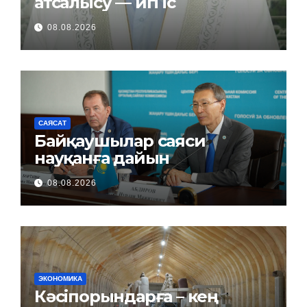
атсалысу — игі іс
08.08.2026
САЯСАТ
Байқаушылар саяси
науқанға дайын
08.08.2026
ЭКОНОМИКА
Кәсіпорындарға – кең