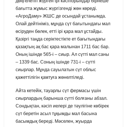
дөңгелетіп жүрген ірі кәсіпорындар бірнеше
бағытта жұмыс жүргізгенді жөн көреді.
«АгроДаму» ЖШС де осындай ұстанымда.
Олай дейтініміз, мұнда сүт бағытындағы мал
өсіруден бөлек, етті ірі қара мал ұстайды.
Қазіргі таңда серіктестікте ет бағытындағы
қазақтың ақ бас қара малынан 1711 бас бар.
Оның ішінде 565-і – сиыр. Ал сүтті мал саны
– 1339 бас. Соның ішінде 731-і – сүтті
сиырлар. Мұнда сауылатын сүт облыс
қажеттілігін қамтуға жөнелтіледі.
Айта кетейік, тауарлы сүт фермасы үшін
сиырлардың барынша сүтті болғаны абзал.
Сондықтан, кәсіп иелері де тәулігіне көбірек
сүт беретін асыл тұқымды мал басына
басымдық береді. Мәселен, жуырда