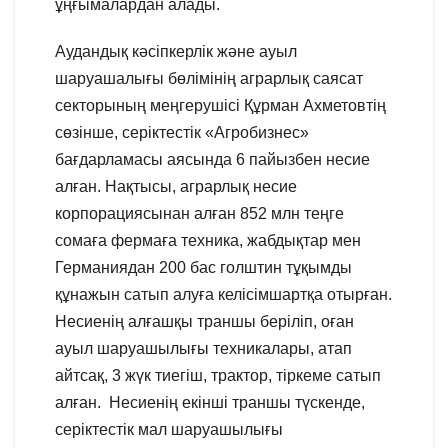
ұңғымалардан алады.
Аудандық кәсіпкерлік және ауыл
шаруашалығы бөлімінің аграрлық саясат
секторының меңгерушісі Құрман Ахметовтің
сөзінше, серіктестік «Агробизнес»
бағдарламасы аясында 6 пайызбен несие
алған. Нақтысы, аграрлық несие
корпорациясынан алған 852 млн теңге
сомаға фермаға техника, жабдықтар мен
Германиядан 200 бас голштин тұқымды
құнажын сатып алуға келісімшартқа отырған.
Несиенің алғашқы траншы беріліп, оған
ауыл шаруашылығы техникалары, атап
айтсақ, 3 жүк тиегіш, трактор, тіркеме сатып
алған. Несиенің екінші траншы түскенде,
серіктестік мал шаруашылығы