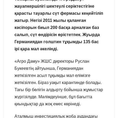
жауапкершілігі шектеулі серіктестігіне
қарасты тауарлы сүт фермасы кеңейтіліп
жатыр. Негізі 2011 жылы қаланған
кәсіпорын биыл 200 басқа арналған баз
салып, сүт өндірісін өрістетпек. Жуырда
Германиядан голштин тұқымды 135 бас
ірі қара мал әкелінді.
«Агро Даму» ЖШС директоры Руслан
Букеевтің айтуынша, Германиядан
жеткізілген асыл тұқымды мал елімізге
жеткізілген. Біраз уақыт карантинде болады.
Тағы бір бөлігін алдырту бойынша жұмыстар
жүргізілуде. Мәлімдеуінше, бұл бағытта
қиындықтар да жоқ емес көрінеді.
Аталмыш инвестициялық жоба аудандағы