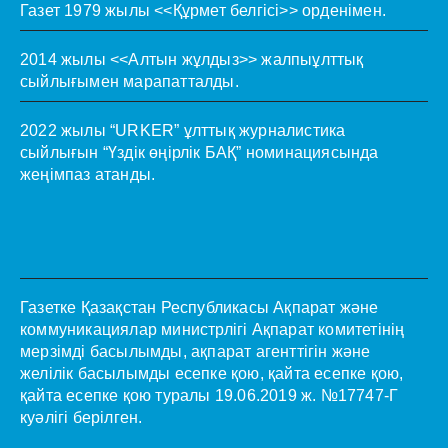
Газет 1979 жылы <<Құрмет белгісі>> орденімен.
2014 жылы <<Алтын жұлдыз>> жалпыұлттық
сыйлығымен марапатталды.
2022 жылы “URKER” ұлттық журналистика
сыйлығын “Үздік өңірлік БАҚ” номинациясында
жеңімпаз атанды.
Газетке Қазақстан Республикасы Ақпарат және
коммуникациялар министрлігі Ақпарат комитетінің
мерзімді басылымды, ақпарат агенттігін және
желілік басылымды есепке қою, қайта есепке қою,
қайта есепке қою туралы 19.06.2019 ж. №17747-Г
куәлігі берілген.