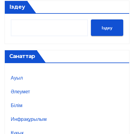
Іздеу
Іздеу
Санаттар
Ауыл
Әлеумет
Білім
Инфрақұрылым
Құқық