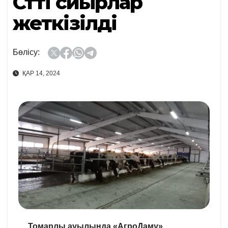
Сүтті сиырлар
жеткізілді
Бөлісу:
ҚАР 14, 2024
Томарлы ауылында «АгроДаму»