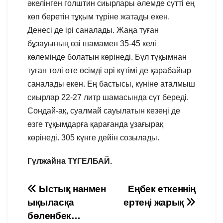
әкелінген голштин сиырлары әлемде сүтті ең
көп беретін тұқым түріне жатады екен.
Денесі де ірі саналады. Жаңа туған
бұзауының өзі шамамен 35-45 келі
көлемінде болатын көрінеді. Бұл тұқымнан
туған төлі өте өсімді әрі күтімі де қарабайыр
саналады екен. Ең бастысы, күніне аталмыш
сиырлар 22-27 литр шамасында сүт береді.
Сондай-ақ, суалмай сауылатын кезеңі де
өзге тұқымдарға қарағанда ұзағырақ
көрінеді. 305 күнге дейін созылады.
Гүлжайна ТҮГЕЛБАЙ.
Навигация
Ыстық нанмен
Еңбек еткеннің
ықыласқа
ертеңі жарық
по
бөленбек…