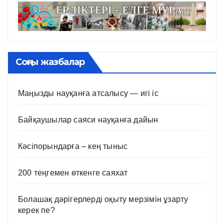
Соңғы жазбалар
Маңызды науқанға атсалысу — игі іс
Байқаушылар саяси науқанға дайын
Кәсіпорындарға – кең тыныс
200 теңгемен өткенге саяхат
Болашақ дәрігерлерді оқыту мерзімін ұзарту
керек пе?