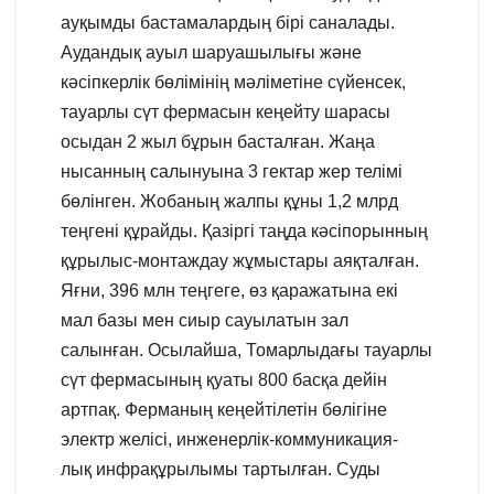
ауқымды бастамалардың бірі саналады.
Аудандық ауыл шаруашылығы және
кәсіпкерлік бөлімінің мәліметіне сүйенсек,
тауарлы сүт фермасын кеңейту шарасы
осыдан 2 жыл бұрын басталған. Жаңа
нысанның салынуына 3 гектар жер телімі
бөлінген. Жобаның жалпы құны 1,2 млрд
теңгені құрайды. Қазіргі таңда кәсіпорынның
құрылыс-монтаждау жұмыстары аяқталған.
Яғни, 396 млн теңгеге, өз қаражатына екі
мал базы мен сиыр сауылатын зал
салынған. Осылайша, Томарлыдағы тауарлы
сүт фермасының қуаты 800 басқа дейін
артпақ. Ферманың кеңейтілетін бөлігіне
электр желісі, инженерлік-коммуникация-
лық инфрақұрылымы тартылған. Суды