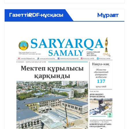
Мұрағат
Газеттің PDF-нұсқасы