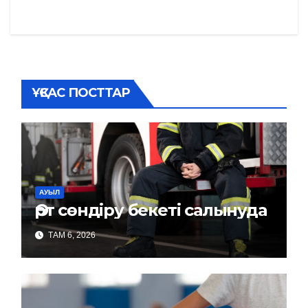
записям
ҰҚСАС ПОСТТАР
АУЫЛ
Өрт сөндіру бекеті салынуда
ТАМ 6, 2026