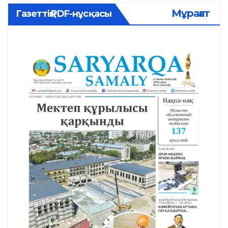
Мұрағат
Газеттің PDF-нұсқасы