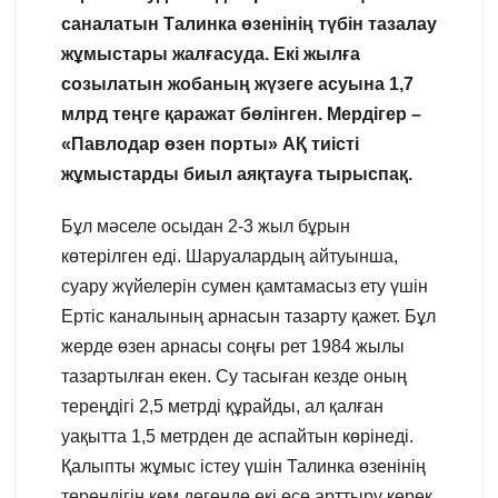
саналатын Талинка өзенінің түбін тазалау
жұмыстары жалғасуда. Екі жылға
созылатын жобаның жүзеге асуына 1,7
млрд теңге қаражат бөлінген. Мердігер –
«Павлодар өзен порты» АҚ тиісті
жұмыстарды биыл аяқтауға тырыспақ.
Бұл мәселе осыдан 2-3 жыл бұрын
көтерілген еді. Шаруалардың айтуынша,
суару жүйелерін сумен қамтамасыз ету үшін
Ертіс каналының арнасын тазарту қажет. Бұл
жерде өзен арнасы соңғы рет 1984 жылы
тазартылған екен. Су тасыған кезде оның
тереңдігі 2,5 метрді құрайды, ал қалған
уақытта 1,5 метрден де аспайтын көрінеді.
Қалыпты жұмыс істеу үшін Талинка өзенінің
тереңдігін кем дегенде екі есе арттыру керек.