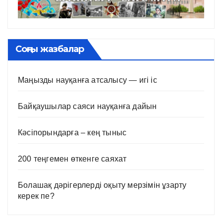
Соңғы жазбалар
Маңызды науқанға атсалысу — игі іс
Байқаушылар саяси науқанға дайын
Кәсіпорындарға – кең тыныс
200 теңгемен өткенге саяхат
Болашақ дәрігерлерді оқыту мерзімін ұзарту
керек пе?