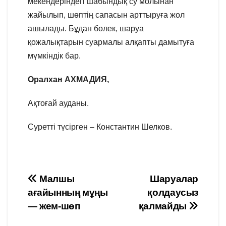
мекендеріндегі шабындық су молынан
жайылып, шөптің сапасын арттыруға жол
ашылады. Бұдан бөлек, шаруа
қожалықтарын суармалы алқапты дамытуға
мүмкіндік бар.
Оралхан АХМАДИЯ,
Ақтоғай ауданы.
Суретті түсірген – Константин Шелков.
Навигация
Малшы
Шаруалар
ағайынның мұңы
қолдаусыз
по
— жем-шөп
қалмайды
записям