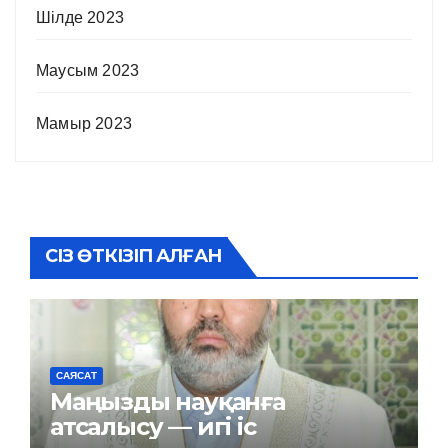
Шілде 2023
Маусым 2023
Мамыр 2023
СІЗ ӨТКІЗІП АЛҒАН
САЯСАТ
Маңызды науқанға
атсалысу — игі іс