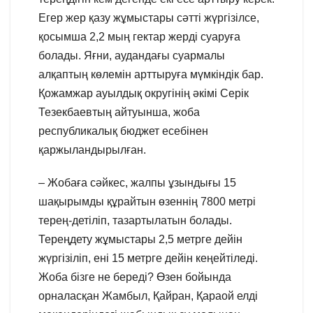
Егер жер қазу жұмыстары сәтті жүргізілсе,
қосымша 2,2 мың гектар жерді суаруға
болады. Яғни, аудандағы суармалы
алқаптың көлемін арттыруға мүмкіндік бар.
Қожамжар ауылдық округінің әкімі Серік
Тезекбаевтың айтуынша, жоба
республикалық бюджет есебінен
қаржыландырылған.
– Жобаға сәйкес, жалпы ұзындығы 15
шақырымды құрайтын өзеннің 7800 метрі
терең-детіліп, тазартылатын болады.
Тереңдету жұмыстары 2,5 метрге дейін
жүргізіліп, ені 15 метрге дейін кеңейтіледі.
Жоба бізге не береді? Өзен бойында
орналасқан Жамбыл, Қайран, Қараой елді