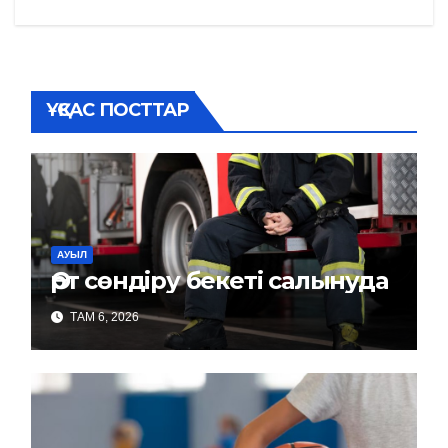
ҰҚСАС ПОСТТАР
АУЫЛ
Өрт сөндіру бекеті салынуда
ТАМ 6, 2026