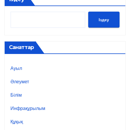
Іздеу
Санаттар
Ауыл
Әлеумет
Білім
Инфрақұрылым
Құқық