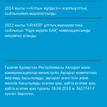
2014 жылы <<Алтын жұлдыз>> жалпыұлттық
сыйлығымен марапатталды.
2022 жылы “URKER” ұлттық журналистика
сыйлығын “Үздік өңірлік БАҚ” номинациясында
жеңімпаз атанды.
Газетке Қазақстан Республикасы Ақпарат және
коммуникациялар министрлігі Ақпарат комитетінің
мерзімді басылымды, ақпарат агенттігін және
желілік басылымды есепке қою, қайта есепке қою,
қайта есепке қою туралы 19.06.2019 ж. №17747-Г
куәлігі берілген.