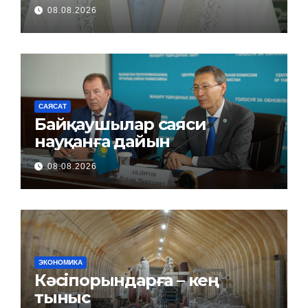
08.08.2026
САЯСАТ
Байқаушылар саяси
науқанға дайын
08.08.2026
ЭКОНОМИКА
Кәсіпорындарға – кең
тыныс