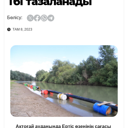
Түбі тазаланады
Бөлісу:
ТАМ 8, 2023
Ақтоғай ауданында Ертіс өзенінің сағасы