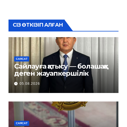
СІЗ ӨТКІЗІП АЛҒАН
САЯСАТ
Сайлауға қатысу — болашаққа
деген жауапкершілік
05.08.2026
САЯСАТ