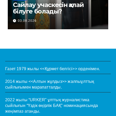
Сайлау учаскесін қалай
білуге болады?
03.08.2026
Газет 1979 жылы <<Құрмет белгісі>> орденімен.
2014 жылы <<Алтын жұлдыз>> жалпыұлттық
сыйлығымен марапатталды.
2022 жылы “URKER” ұлттық журналистика
сыйлығын “Үздік өңірлік БАҚ” номинациясында
жеңімпаз атанды.