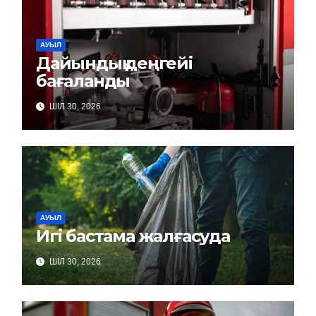
АУЫЛ
Дайындық деңгейі
бағаланды
ШІЛ 30, 2026
АУЫЛ
Игі бастама жалғасуда
ШІЛ 30, 2026