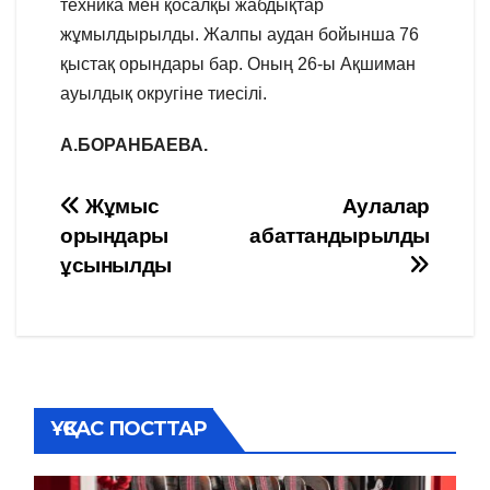
техника мен қосалқы жабдықтар
жұмылдырылды. Жалпы аудан бойынша 76
қыстақ орындары бар. Оның 26-ы Ақшиман
ауылдық округіне тиесілі.
А.БОРАНБАЕВА.
Навигация
Жұмыс
Аулалар
орындары
абаттандырылды
по
ұсынылды
записям
ҰҚСАС ПОСТТАР