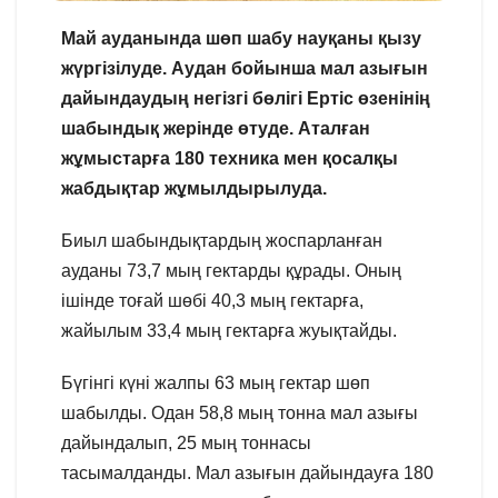
Май ауданында шөп шабу науқаны қызу
жүргізілуде. Аудан бойынша мал азығын
дайындаудың негізгі бөлігі Ертіс өзенінің
шабындық жерінде өтуде. Аталған
жұмыстарға 180 техника мен қосалқы
жабдықтар жұмылдырылуда.
Биыл шабындықтардың жоспарланған
ауданы 73,7 мың гектарды құрады. Оның
ішінде тоғай шөбі 40,3 мың гектарға,
жайылым 33,4 мың гектарға жуықтайды.
Бүгінгі күні жалпы 63 мың гектар шөп
шабылды. Одан 58,8 мың тонна мал азығы
дайындалып, 25 мың тоннасы
тасымалданды. Мал азығын дайындауға 180