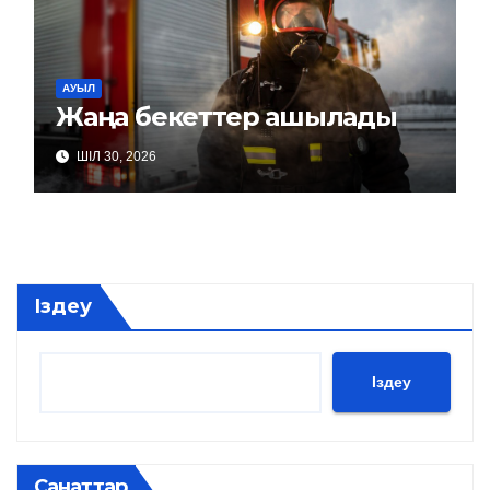
АУЫЛ
Жаңа бекеттер ашылады
ШІЛ 30, 2026
Іздеу
Іздеу
Санаттар