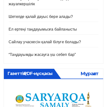
жауапкершілік
Шетелде қалай дауыс бере алады?
Ел ертеңі таңдауымызға байланысты
Сайлау учаскесін қалай білуге болады?
“Таңдауымды жасауға үш себеп бар”
Мұрағат
Газеттің PDF-нұсқасы