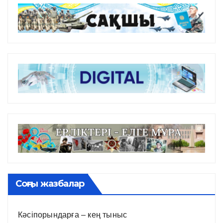
Соңғы жазбалар
Кәсіпорындарға – кең тыныс