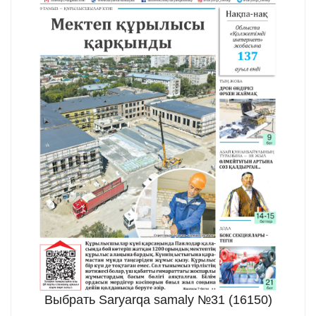
Выбрать Saryarqa samaly №31 (16150)