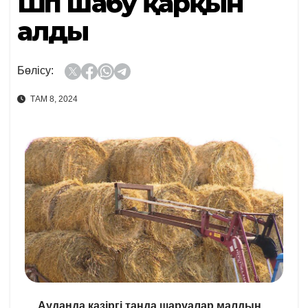
Шөп шабу қарқын
алды
Бөлісу:
ТАМ 8, 2024
Ауданда қазіргі таңда шаруалар малдың