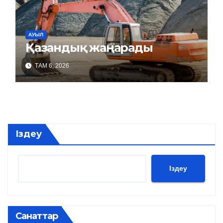
АУЫЛ
Қазандық жаңарады
ТАМ 6, 2026
Іздеу
Іздеу
Санаттар