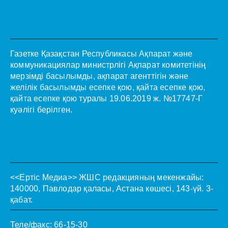
Газетке Қазақстан Республикасы Ақпарат және
коммуникациялар министрлігі Ақпарат комитетінің
мерзімді басылымды, ақпарат агенттігін және
желілік басылымды есепке қою, қайта есепке қою,
қайта есепке қою туралы 19.06.2019 ж. №17747-Г
куәлігі берілген.
<<Ертіс Медиа>>
ЖШС редакцияның мекенжайы:
140000, Павлодар қаласы, Астана көшесі, 143-үй. 3-
қабат.
Теле/факс: 66-15-30