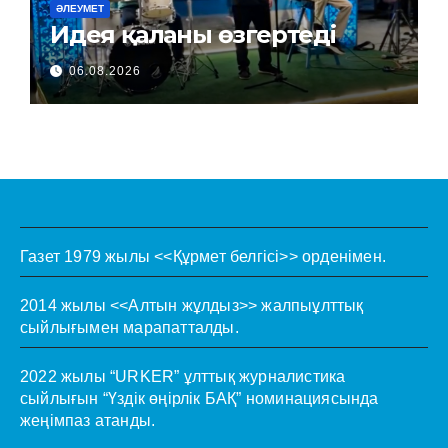
ӘЛЕУМЕТ
Идея қаланы өзгертеді
06.08.2026
Газет 1979 жылы <<Құрмет белгісі>> орденімен.
2014 жылы <<Алтын жұлдыз>> жалпыұлттық
сыйлығымен марапатталды.
2022 жылы “URKER” ұлттық журналистика
сыйлығын “Үздік өңірлік БАҚ” номинациясында
жеңімпаз атанды.