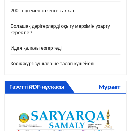
200 теңгемен өткенге саяхат
Болашақ дәрігерлерді оқыту мерзімін ұзарту
керек пе?
Идея қаланы өзгертеді
Көлік жүргізушілеріне талап күшейеді
Мұрағат
Газеттің PDF-нұсқасы