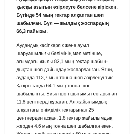
қысқы азығын әзірлеуге белсене кіріскен.
Бүгінде 54 мың гектар алқаптан шөп
шабылған. Бұл — жылдық жоспардың
66,3 пайызы.
Аудандық кәсіпкерлік және ауыл
шаруашылығы бөлімінің мәліметінше,
ағымдағы жылы 82,1 мың гектар шабын-
дықтан шөп дайындау жоспарланған. Яғни,
ауданда 113,7 мың тонна шөп әзірленуі тиіс.
Қазіргі таңда 64,1 мың тонна шөп
шабылыпты. Биыл шөп шығымы гектарынан
11,8 центнерді құраған. Ал жайылымдық
алқаптағы өнімділік гектарынан 25
центнерден асқан. 1,8 гектар жайылымдық
жерден 4,6 мың тонна шөп шабылған екен.