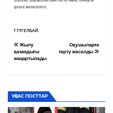
Жалпы, шабылған шөптің 60 мың тоннасы
іргеге жеткізіліпті.
Г.ТҮГЕЛБАЙ.
Навигация
Жылу
Оқушыларға
қазандығы
тарту жасалды
по
жаңартылады
записям
ҰҚСАС ПОСТТАР