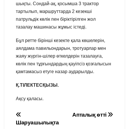
шықты. Сондай-ақ, қосымша 3 трактор
тартылып, маршруттарда 2 кезекші
патрульдік көлік пен біріктірілген жол
тазалау машинасы жұмыс істеді.
Бұл ретте бірінші кезекте қала көшелерін,
аялдама павильондарын, тротуарлар мен
жаяу жүргін-шілер өткелдерін тазалауға,
көлік пен тұрғындардың қауіпсіз қозғалысын
қамтамасыз етуге назар аударылды.
Қ.ТІЛЕКТЕСҚЫЗЫ.
Ақсу қаласы.
Навигация
Апталық өтті
Шаруашылықта
по