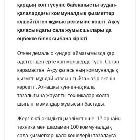
қардың көп түсуіне байланысты аудан-
қалалардағы коммуналдық қызметтер
күшейтілген жұмыс режиміне көшті. Ақсу
қаласындағы сала жұмысшылары да
еңбекке білек сыбана кірісті.
Өткен демалыс күндері аймағымызда қар
әдеттегіден ерте көп мөлшерде түсті. Соған
қарамастан, Ақсу қаласының коммуналдық
қызметі мұндай «тосын сыйға» әзір екенін
көрсетті. Алғашқы күннен-ақ қала
тазалығына жауапты техникалар жолға
шығып, мамандар жұмысын бастады.
Жергілікті әкімдіктің мәліметінше, 17 арнайы
техника мен шамамен 100 коммуналдық
сала қызметкері қала көшелерін тазалауға