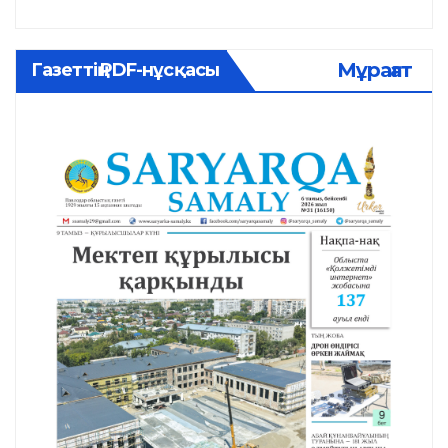
Мұрағат
Газеттің PDF-нұсқасы