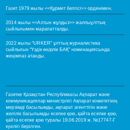
Газет 1979 жылы <<Құрмет белгісі>> орденімен.
2014 жылы <<Алтын жұлдыз>> жалпыұлттық
сыйлығымен марапатталды.
2022 жылы “URKER” ұлттық журналистика
сыйлығын “Үздік өңірлік БАҚ” номинациясында
жеңімпаз атанды.
Газетке Қазақстан Республикасы Ақпарат және
коммуникациялар министрлігі Ақпарат комитетінің
мерзімді басылымды, ақпарат агенттігін және
желілік басылымды есепке қою, қайта есепке қою,
қайта есепке қою туралы 19.06.2019 ж. №17747-Г
куәлігі берілген.