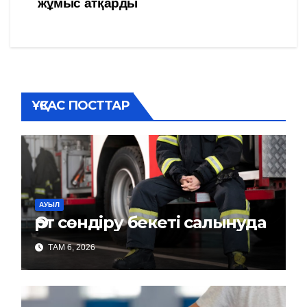
жұмыс атқарды
записям
ҰҚСАС ПОСТТАР
АУЫЛ
Өрт сөндіру бекеті салынуда
ТАМ 6, 2026