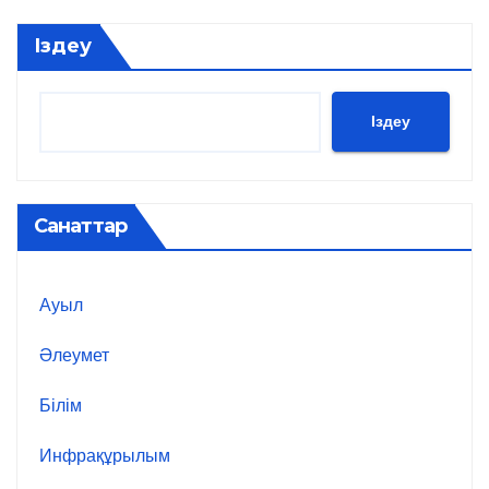
Іздеу
Іздеу
Санаттар
Ауыл
Әлеумет
Білім
Инфрақұрылым