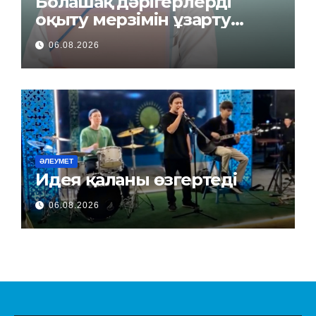
Болашақ дәрігерлерді
оқыту мерзімін ұзарту
керек пе?
06.08.2026
ӘЛЕУМЕТ
Идея қаланы өзгертеді
06.08.2026