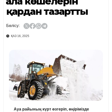
Қала көшелерін
қардан тазартты
Бөлісу:
ҚАЗ 16, 2025
Ауа райының күрт өзгеріп, өңірімізде