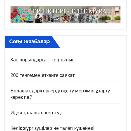
Соңғы жазбалар
Кәсіпорындарға – кең тыныс
200 теңгемен өткенге саяхат
Болашақ дәрігерлерді оқыту мерзімін ұзарту
керек пе?
Идея қаланы өзгертеді
Көлік жүргізушілеріне талап күшейеді