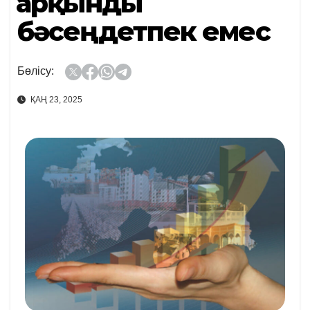
Қарқынды
бәсеңдетпек емес
Бөлісу:
ҚАҢ 23, 2025