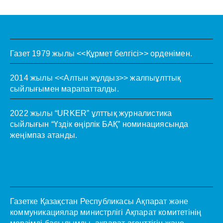
Газет 1979 жылы <<Құрмет белгісі>> орденімен.
2014 жылы <<Алтын жұлдыз>> жалпыұлттық
сыйлығымен марапатталды.
2022 жылы “URKER” ұлттық журналистика
сыйлығын “Үздік өңірлік БАҚ” номинациясында
жеңімпаз атанды.
Газетке Қазақстан Республикасы Ақпарат және
коммуникациялар министрлігі Ақпарат комитетінің