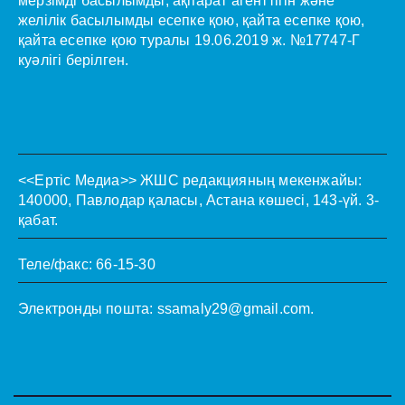
мерзімді басылымды, ақпарат агенттігін және
желілік басылымды есепке қою, қайта есепке қою,
қайта есепке қою туралы 19.06.2019 ж. №17747-Г
куәлігі берілген.
<<Ертіс Медиа>>
ЖШС редакцияның мекенжайы:
140000, Павлодар қаласы, Астана көшесі, 143-үй. 3-
қабат.
Теле/факс: 66-15-30
Электронды пошта:
ssamaly29@gmail.com
.