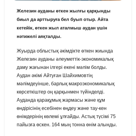
Железин ауданы өткен жылғы қарқынды
биыл да арттыруға бел буып отыр. Айта
кетейік, өткен жыл аталмыш аудан үшін
нәтижелі аяқталды.
Жуырда облыстық әкімдікте өткен жиында
Железин ауданы әлеуметтік-экономикалық
даму жағынан ілгері екені мәлім болды.
Аудан әкімі Айтуған Шайхимовтің
мәлімдеуінше, барлық макроэкономикалық
көрсеткіштер оң қарқынмен түйінделді.
Ауданда қарақұмық жармасы және құм
өндірісінің есебінен өңдеу және тау-кен
өнімдерінің көлемі ұлғайды. Астық түсімі 75
пайызға өскен. 164 мың тонна өнім алынды.