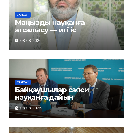
САЯСАТ
Маңызды науқанға
атсалысу — игі іс
08.08.2026
САЯСАТ
Байқаушылар саяси
науқанға дайын
08.08.2026