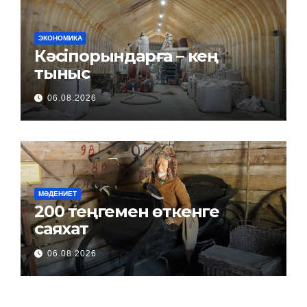
ЭКОНОМИКА
Кәсіпорындарға – кең
тыныс
06.08.2026
МӘДЕНИЕТ
200 теңгемен өткенге
саяхат
06.08.2026