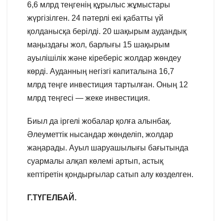
6,6 млрд теңгенің құрылыс жұмыстары
жүргізілген. 24 пәтерлі екі қабатты үй
қолданысқа берілді. 20 шақырым аудандық
маңыздағы жол, барлығы 15 шақырым
ауылішілік және кіреберіс жолдар жөндеу
көрді. Ауданның негізгі капиталына 16,7
млрд теңге инвестиция тартылған. Оның 12
млрд теңгесі — жеке инвестиция.
Биыл да іргелі жобалар қолға алынбақ.
Әлеуметтік нысандар жөнделіп, жолдар
жаңарады. Ауыл шаруашылығы бағытында
суармалы алқап көлемі артып, астық
кептіретін қондырғылар сатып алу көзделген.
Г.ТҮГЕЛБАЙ.