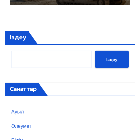
Іздеу
Іздеу
Санаттар
Ауыл
Әлеумет