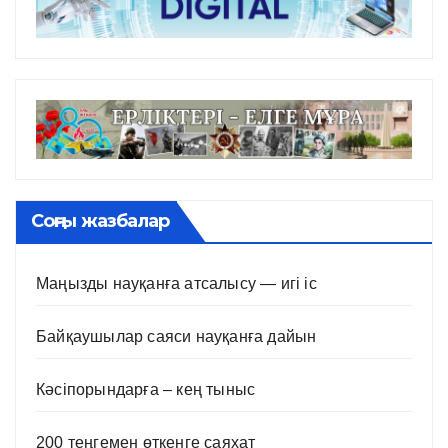
Соңғы жазбалар
Маңызды науқанға атсалысу — игі іс
Байқаушылар саяси науқанға дайын
Кәсіпорындарға – кең тыныс
200 теңгемен өткенге саяхат