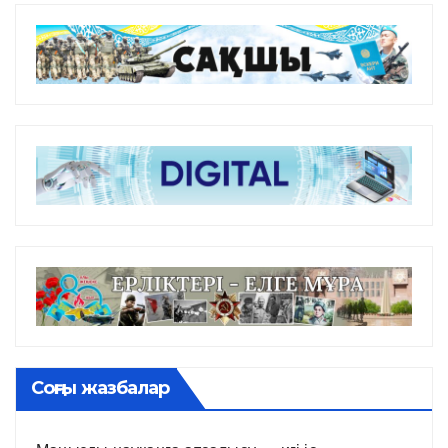
Соңғы жазбалар