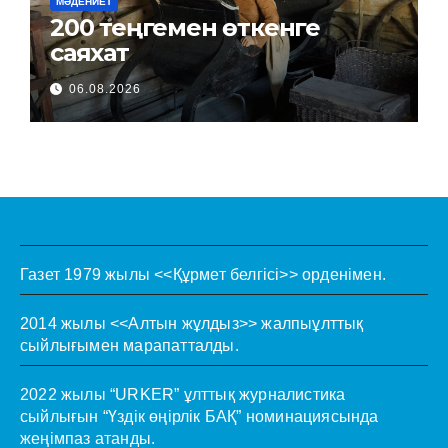
МӘДЕНИЕТ
200 теңгемен өткенге
саяхат
06.08.2026
Газет 1979 жылы <<Құрмет белгісі>> орденімен.
2014 жылы <<Алтын жұлдыз>> жалпыұлттық
сыйлығымен марапатталды.
2022 жылы “URKER” ұлттық журналистика
сыйлығын “Үздік өңірлік БАҚ” номинациясында
жеңімпаз атанды.