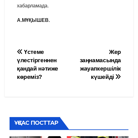
хабарламада.
А.МҰҚЫШЕВ.
Навигация
Үстеме
Жер
үлестіргеннен
заңнамасында
по
қандай нәтиже
жауапкершілік
записям
көреміз?
күшейді
ҰҚСАС ПОСТТАР