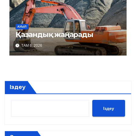
АУЫЛ
Қазандық жаңарады
ТАМ 6, 2026
Іздеу
Іздеу