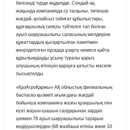
белсенді түрде өңделуде. Сондай-ақ,
жақында компанияда су тасқыны, төтенше
жағдай, қолайсыз табиғат құбылыстары,
құрғақшылық сияқты түйткілге тап болған
ауыл шаруашылығы саласының өкілдеріне
құжаттардың қысқартылған пакетімен
жеңілдетілген нұсқада ұзарту немесе қайта
құрылымдауды ұсыну туралы қарыз
алушының өтінішін қарауға қатысты мәселе
пысықталды.
«ҚазАгроҚаржы» АҚ облыстық филиалының
баспасөз қызметі ағым-дағы жағдай
бойынша компанияға жазғы қуаңшылық пен
күзгі жауын-шашын салдарынан зардап
шеккен 78 ауыл шаруашылығы тауарын
өндірушілерден (68 жазбаша өтініш және 10