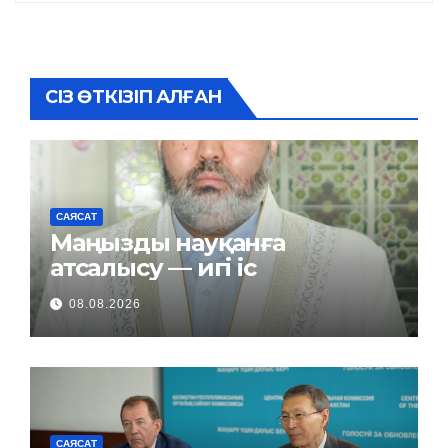
СІЗ ӨТКІЗІП АЛҒАН
САЯСАТ
Маңызды науқанға
атсалысу — игі іс
08.08.2026
САЯСАТ