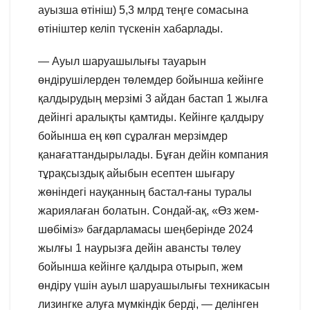
ауызша өтініш) 5,3 млрд теңге сомасына
өтініштер келіп түскенін хабарлады.
— Ауыл шаруашылығы тауарын
өндірушілерден төлемдер бойынша кейінге
қалдырудың мерзімі 3 айдан бастап 1 жылға
дейінгі аралықты қамтиды. Кейінге қалдыру
бойынша ең көп сұралған мерзімдер
қанағаттандырылады. Бұған дейін компания
тұрақсыздық айыбын есептен шығару
жөніндегі науқанның бастал-ғаны туралы
жариялаған болатын. Сондай-ақ, «Өз жем-
шөбіміз» бағдарламасы шеңберінде 2024
жылғы 1 наурызға дейін авансты төлеу
бойынша кейінге қалдыра отырып, жем
өндіру үшін ауыл шаруашылығы техникасын
лизингке алуға мүмкіндік берді, — делінген