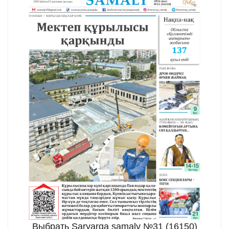
Выбрать Saryarqa samaly №31 (16150)