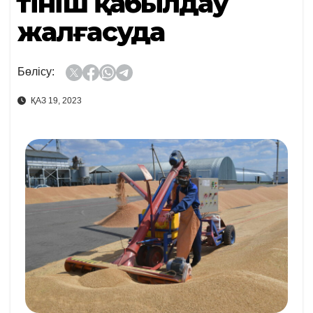
Өтініш қабылдау
жалғасуда
Бөлісу:
ҚАЗ 19, 2023