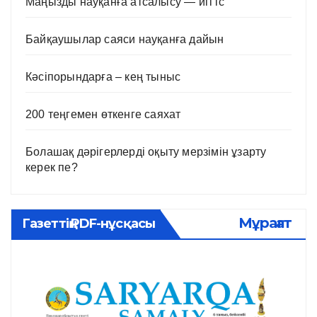
Маңызды науқанға атсалысу — игі іс
Байқаушылар саяси науқанға дайын
Кәсіпорындарға – кең тыныс
200 теңгемен өткенге саяхат
Болашақ дәрігерлерді оқыту мерзімін ұзарту
керек пе?
Мұрағат
Газеттің PDF-нұсқасы