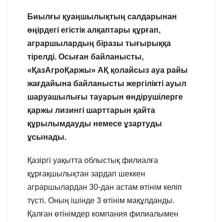
Биылғы қуаңшылықтың салдарынан
өңірдегі егістік алқаптары құрғап,
аграршылардың біразы тығырыққа
тірелді. Осыған байланысты,
«ҚазАгроҚаржы» АҚ қолайсыз ауа райы
жағдайына байланысты жергілікті ауыл
шаруашылығы тауарын өндірушілерге
қаржы лизингі шарттарын қайта
құрылымдауды немесе ұзартуды
ұсынады.
Қазіргі уақытта облыстық филиалға
құрғақшылықтан зардап шеккен
аграршылардан 30-дан астам өтінім келіп
түсті. Оның ішінде 3 өтінім мақұлданды.
Қалған өтінімдер компания филиалымен