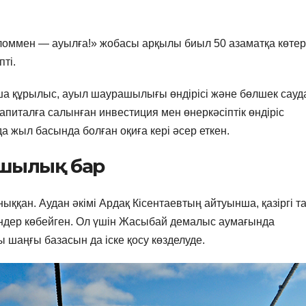
ломмен — ауылға!» жобасы арқылы биыл 50 азаматқа көте
ті.
а құрылыс, ауыл шаурашылығы өндірісі және бөлшек сауд
 капиталға салынған инвестиция мен өнеркәсіптік өндіріс
 жыл басында болған оқиға кері әсер еткен.
шылық бар
ққан. Аудан әкімі Ардақ Кісентаевтың айтуынша, қазіргі т
тіндер көбейген. Ол үшін Жасыбай демалыс аумағында
 шаңғы базасын да іске қосу көзделуде.