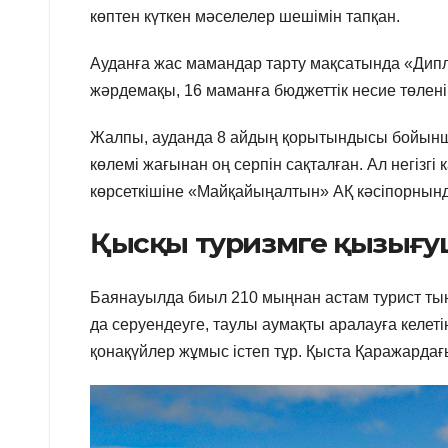
көптен күткен мәселелер шешімін тапқан.
Ауданға жас мамандар тарту мақсатында «Дип
жәрдемақы, 16 маманға бюджеттік несие төленіп
Жалпы, ауданда 8 айдың қорытындысы бойынш
көлемі жағынан оң серпін сақталған. Ал негізгі
көрсеткішіне «Майқайыңалтын» АҚ кәсіпорнында
Қысқы туризмге қызығу
Баянауылда биыл 210 мыңнан астам турист тыны
да серуендеуге, таулы аумақты аралауға келе
қонақүйлер жұмыс істеп тұр. Қыста Қаражардағы