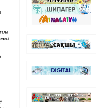
1
тағы
елесі
5
у
ынды