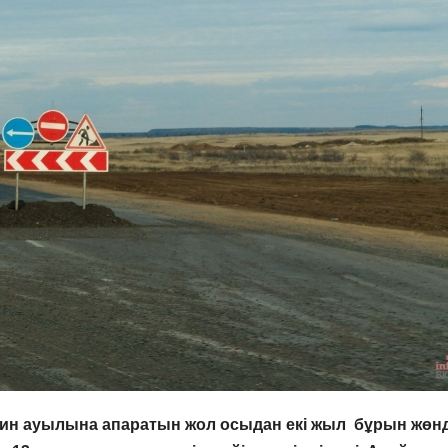
н ауылына апаратын жол осыдан екі жыл бұрын жөн