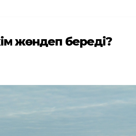
кім жөндеп береді?