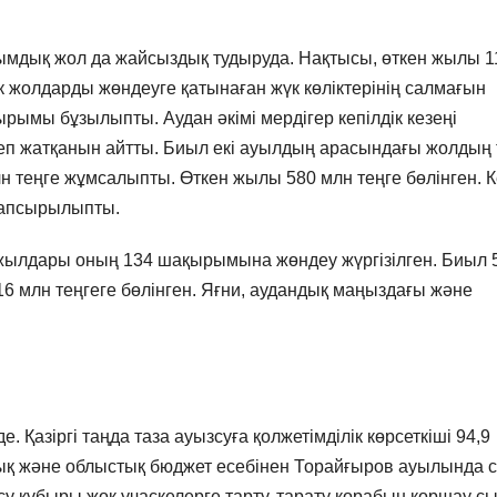
ымдық жол да жайсыздық тудыруда. Нақтысы, өткен жылы 1
 жолдарды жөндеуге қатынаған жүк көліктерінің салмағын
ырымы бұзылыпты. Аудан әкімі мердігер кепілдік кезеңі
еп жатқанын айтты. Биыл екі ауылдың арасындағы жолдың 
 теңге жұмсалыпты. Өткен жылы 580 млн теңге бөлінген. К
тапсырылыпты.
 жылдары оның 134 шақырымына жөндеу жүргізілген. Биыл 
6 млн теңгеге бөлінген. Яғни, аудандық маңыздағы және
 Қазіргі таңда таза ауызсуға қолжетімділік көрсеткіші 94,9
ық және облыстық бюджет есебінен Торайғыров ауылында с
у құбыры жоқ учаскелерге тарту, тарату қорабын қоршау с