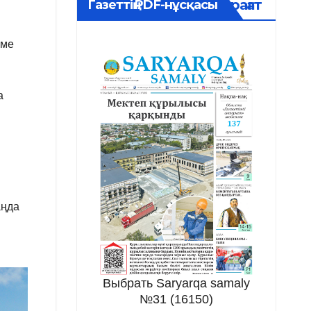
Мұрағат
Газеттің PDF-нұсқасы
рме
а
аңда
Выбрать Saryarqa samaly
№31 (16150)