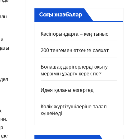
Соңғы жазбалар
млн
Кәсіпорындарға – кең тыныс
и,
дағы
200 теңгемен өткенге саяхат
Болашақ дәрігерлерді оқыту
мерзімін ұзарту керек пе?
едел
Идея қаланы өзгертеді
Көлік жүргізушілеріне талап
қ
күшейеді
ни,
ар
енде