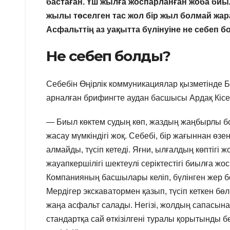
бастаған. Үш жылға жоспарланған жоба биыл
жылы төселген тас жол бір жыл болмай жа
Асфальттің аз уақытта бүлінуіне не себеп 
Не себеп болды?
Себебін Өңірлік коммуникациялар қызметінде
арналған брифингте аудан басшысы Ардақ Кісен
— Биыл көктем судың көп, жаздың жаңбырлы б
жасау мүмкіндігі жоқ. Себебі, бір жағыннан өзе
алмайды, түсіп кетеді. Яғни, ылғалдың көптіг
жауапкершілігі шектеулі серіктестігі биылға 
Компанияның басшылары келіп, бүлінген жер б
Мердігер экскаватормен қазып, түсіп кеткен бөл
жаңа асфальт салады. Негізі, жолдың сапасына
стандартқа сай өткізілгені туралы қорытынды б