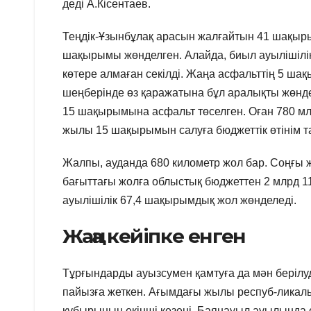
деді А.Кісентаев.
Теңдік-Ұзынбұлақ арасын жалғайтын 41 шақыр
шақырымы жөнделген. Алайда, биыл ауылішілік
көтере алмаған секілді. Жаңа асфальттің 5 шақ
шеңберінде өз қаражатына бұл аралықты жөнд
15 шақырымына асфальт төселген. Оған 780 млн
жылы 15 шақырымын салуға бюджеттік өтінім 
Жалпы, ауданда 680 километр жол бар. Соңғы
бағыттағы жолға облыстық бюджеттен 2 млрд 11
ауылішілік 67,4 шақырымдық жол жөнделеді.
Жаңа кейіпке енген
Тұрғындарды ауызсумен қамтуға да мән берілуде.
пайызға жеткен. Ағымдағы жылы респуб-ликал
құбырының екінші кезеңі, Баянауыл ауылында с