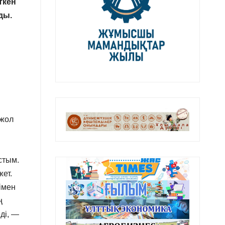
ткен
ды.
 жол
стым.
ет.
імен
ң
ді, —