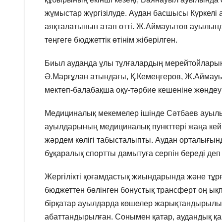
жұмыстар жүргізілуде. Аудан басшысы Күркел
аяқталатынын атап өтті. Ж.Аймауытов ауылында
теңгеге бюджеттік өтінім жіберілген.
Биыл ауданда ұлы тұлғалардың мерейтойларына
Ә.Марғұлан атындағы, Қ.Кемеңгеров, Ж.Аймау
мектеп-балабақша оқу-тәрбие кешеніне жөндеу 
Медициналық мекемелер ішінде Сәтбаев ауылын
ауылдарының медициналық пункттері жаңа кейі
жәрдем көлігі табысталыпты. Аудан орталығын
бұқаралық спортты дамытуға серпін береді деп 
Жергілікті қоғамдастық жиындарында және тұр
бюджеттен бөлінген бонустық трансферт оң ықпа
бірқатар ауылдарда көшелер жарықтандырылып
абаттандырылған. Сонымен қатар, аудандық қа