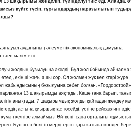
 13 шақырымы жөнделіп, түйінделуі тиіс еді. Алайда, ө
рамсыз күйге түсіп, тұрғындардың наразылығын тудыр
болды?
 Баянауыл ауданының әлеуметтік-экономикалық дамуына
таев мәлім етті.
олуы жолдың бұзылуына әкелді. Бұл жол бойында айналма
н өтеді, екінші жағы ащы сор. Ол жолмен жүк көліктері жүре
і жол жабындысының бұзылуына себеп болған. «Гордорстрой»
жоспарланған 13 шақырымды аяқтады. Кеше ғана барып, таны
өлігін анықтады. 7 шақырымдық жолды қайтадан жөндеу қаж
іктердің астына қиыршықтас төсейді, үстіне рейсаклинг әдіс
 күмән келтіре алмаймыз. Өйткені, сапа орталығы жұмысты
ерген. Бүлінген бөлігін мердігер өз қаражатына жөндеп бере