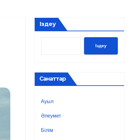
Іздеу
Іздеу
Санаттар
Ауыл
Әлеумет
Білім