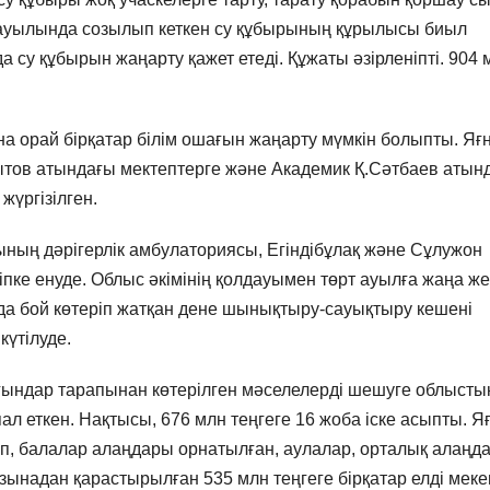
і ауылында созылып кеткен су құбырының құрылысы биыл
 су құбырын жаңарту қажет етеді. Құжаты әзірленіпті. 904 
 орай бірқатар білім ошағын жаңарту мүмкін болыпты. Яғн
ытов атындағы мектептерге және Академик Қ.Сәтбаев атын
жүргізілген.
ың дәрігерлік амбулаториясы, Егіндібұлақ және Сұлужон
пке енуде. Облыс әкімінің қолдауымен төрт ауылға жаңа ж
да бой көтеріп жатқан дене шынықтыру-сауықтыру кешені
күтілуде.
ғындар тарапынан көтерілген мәселелерді шешуге облысты
л еткен. Нақтысы, 676 млн теңгеге 16 жоба іске асыпты. Яғ
, балалар алаңдары орнатылған, аулалар, орталық алаңд
зынадан қарастырылған 535 млн теңгеге бірқатар елді мек